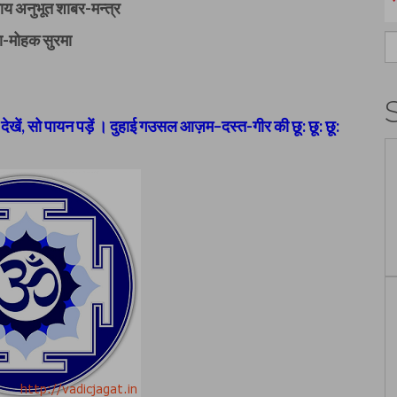
य अनुभूत शाबर-मन्त्र
-मोहक सुरमा
S
fo
ो देखें, सो पायन पड़ें । दुहाई गउसल आज़म–दस्त-गीर की छू: छू: छू: