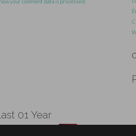
L
how your comment data is processed.
E
C
W
ast 01 Year