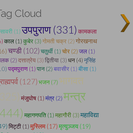
Tag Cloud
उपपुराण (331)
सावरी (1)
कामकला
6)
काल (1)
कुबेर (3)
गोमती चक्र (2)
गोरखनाथ
चण्डी (102)
16)
चतुर्थी (1)
चोर (2)
जल (1)
िलक (2)
दत्तात्रेय (3)
द्वितीया (3)
धन (4)
नृसिंह
10)
पद्मपुराण (1)
पान (2)
बवासीर (1)
बीसा (1)
भागवत
्राह्मपर्व (127)
भजन (7)
मन्त्र
(325)
मंजुघोष (1)
मंत्र (2)
(444)
महाविद्या
महागणपति (1)
महागौरी (3)
49)
मृत्युञ्जय (19)
मिट्टी (1)
मुस्लिम (17)