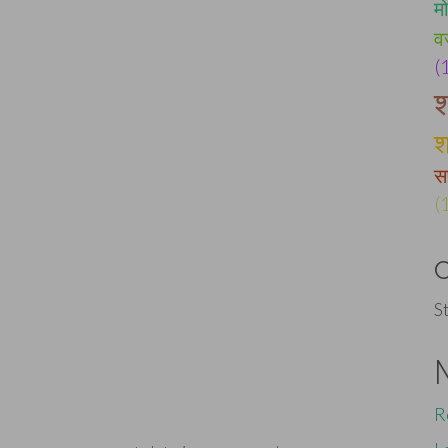
म
व
(
श
श
स
(
S
R