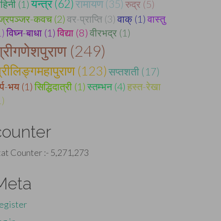
यन्त्र (62)
रामायण (35)
ोहिनी (1)
रुद्र (5)
ज्रपञ्जर-कवच (2)
वर-प्राप्ति (3)
वाक् (1)
वास्तु
1)
विघ्न-बाधा (1)
विद्या (8)
वीरभद्र (1)
्रीगणेशपुराण (249)
्रीलिङ्गमहापुराण (123)
सप्तशती (17)
र्प-भय (1)
सिद्धिदात्री (1)
स्तम्भन (4)
हस्त-रेखा
1)
counter
tat Counter :-
5,271,273
Meta
egister