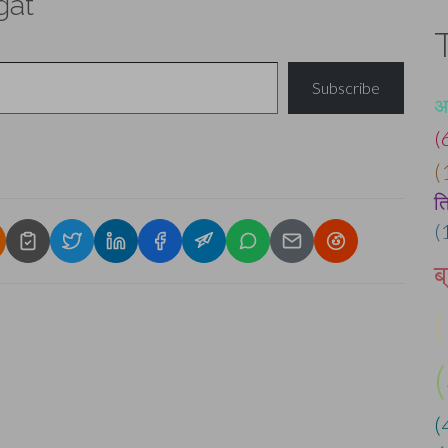
gat
Subscribe
अ
(
(
त
(
ब
(