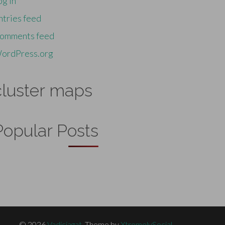
og in
ntries feed
omments feed
ordPress.org
cluster maps
Popular Posts
© 2026
Vadicjagat
.
Theme by
XtremelySocial
.