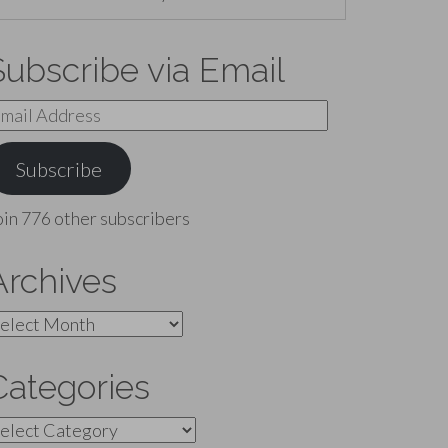
Subscribe via Email
mail
ddress
Subscribe
oin 776 other subscribers
Archives
rchives
Categories
ategories