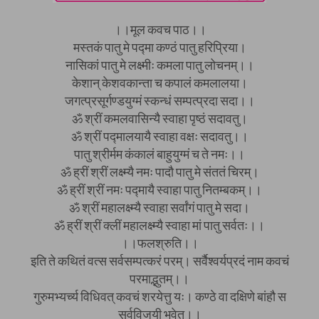
।।मूल कवच पाठ।।
मस्तकं पातु मे पद्मा कण्ठं पातु हरिप्रिया।
नासिकां पातु मे लक्ष्मीः कमला पातु लोचनम्।।
केशान् केशवकान्ता च कपालं कमलालया।
जगत्प्रसूर्गण्डयुग्मं स्कन्धं सम्पत्प्रदा सदा।।
ॐ श्रीं कमलवासिन्यै स्वाहा पृष्ठं सदावतु।
ॐ श्रीं पद्मालयायै स्वाहा वक्षः सदावतु।।
पातु श्रीर्मम कंकालं बाहुयुग्मं च ते नमः।।
ॐ ह्रीं श्रीं लक्ष्म्यै नमः पादौ पातु मे संततं चिरम्।
ॐ ह्रीं श्रीं नमः पद्मायै स्वाहा पातु नितम्बकम्।।
ॐ श्रीं महालक्ष्म्यै स्वाहा सर्वांगं पातु मे सदा।
ॐ ह्रीं श्रीं क्लीं महालक्ष्म्यै स्वाहा मां पातु सर्वतः।।
।।फलश्रुति।।
इति ते कथितं वत्स सर्वसम्पत्करं परम्। सर्वैश्वर्यप्रदं नाम कवचं
परमाद्भुतम्।।
गुरुमभ्यर्च्य विधिवत् कवचं शरयेत्तु यः। कण्ठे वा दक्षिणे बांहौ स
सर्वविजयी भवेत्।।