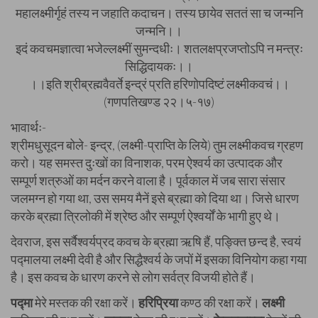
महालक्ष्मीर्गृहं तस्य न जहाति कदाचन। तस्य छायेव सततं सा च जन्मनि
जन्मनि।।
इदं कवचमज्ञात्वा भजेल्लक्ष्मीं सुमन्दधीः। शतलक्षप्रजप्तोऽपि न मन्त्रः
सिद्धिदायकः।।
।।इति श्रीब्रह्मवैवर्ते इन्द्रं प्रति हरिणोपदिष्टं लक्ष्मीकवचं।।
(गणपतिखण्ड २२।५-१७)
भावार्थः-
श्रीमधुसूदन बोले- इन्द्र, (लक्ष्मी-प्राप्ति के लिये) तुम लक्ष्मीकवच ग्रहण
करो। यह समस्त दुःखों का विनाशक, परम ऐश्वर्य का उत्पादक और
सम्पूर्ण शत्रुओं का मर्दन करने वाला है। पूर्वकाल में जब सारा संसार
जलमग्न हो गया था, उस समय मैनें इसे ब्रह्मा को दिया था। जिसे धारण
करके ब्रह्मा त्रिलोकी में श्रेष्ठ और सम्पूर्ण ऐश्वर्यों के भागी हुए थे।
देवराज, इस सर्वैश्वर्यप्रद कवच के ब्रह्मा ऋषि हैं, पङ्क्ति छन्द है, स्वयं
पद्मालया लक्ष्मी देवी है और सिद्धैश्वर्य के जपों में इसका विनियोग कहा गया
है। इस कवच के धारण करने से लोग सर्वत्र विजयी होते हैं।
पद्मा
मेरे मस्तक की रक्षा करें।
हरिप्रिया
कण्ठ की रक्षा करें।
लक्ष्मी