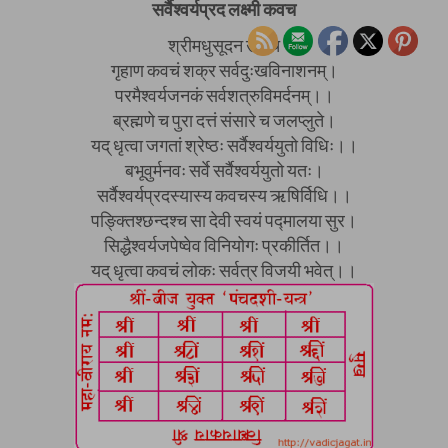
सर्वैश्वर्यप्रद लक्ष्मी कवच
श्रीमधुसूदन उवाच
गृहाण कवचं शक्र सर्वदुःखविनाशनम्।
परमैश्वर्यजनकं सर्वशत्रुविमर्दनम्।।
ब्रह्मणे च पुरा दत्तं संसारे च जलप्लुते।
यद् धृत्वा जगतां श्रेष्ठः सर्वैश्वर्ययुतो विधिः।।
बभूवुर्मनवः सर्वे सर्वैश्वर्ययुतो यतः।
सर्वैश्वर्यप्रदस्यास्य कवचस्य ऋषिर्विधि।।
पङ्क्तिश्छन्दश्च सा देवी स्वयं पद्मालया सुर।
सिद्धैश्वर्यजपेष्वेव विनियोगः प्रकीर्तित।।
यद् धृत्वा कवचं लोकः सर्वत्र विजयी भवेत्।।