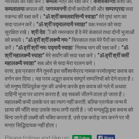
नासिका की रक्षा करें।
कमला
नेत्र की रक्षा करें।
केशवकान्ता
केशों की,
कमलालया
कपाल की,
जगज्जननी
दोनों कपोलों की और
सम्पत्प्रदा
सदा
स्कन्ध की रक्षा करें।
“ॐ श्रीं कमलवासिन्यै स्वाहा”
मेरे पृष्ठं भाग का
सदा पालन करें।
“ॐ श्रीं पद्मालयायै स्वाहा”
वक्षःस्थल को सदा
सुरक्षित रखे।
श्री देव
ी को नमस्कार है वे मेरे कंकालं तथा दोनों भुजाओं
को बचावे।
“ॐ ह्रीं श्रीं लक्ष्म्यै नमः”
चिरकाल तक मेरे पैरों का पालन
करें।
“ॐ ह्रीं श्रीं नमः पद्मायै स्वाहा
” नितम्ब भाग की रक्षा करें।
“ॐ
श्रीं महालक्ष्म्यै स्वाहा”
मेरे सर्वांग की सदा रक्षा करे।
“ॐ ह्रीं श्रीं क्लीं
महालक्ष्म्यै स्वाहा”
सब ओर से सदा मेरा पालन करे।
वत्स, इस प्रकार मैंने तुमसे इस सर्वैश्वर्यप्रद नामक परमोत्कृष्ट कवच का
वर्णन कर दिया। यह परम अद्भुत कवच सम्पूर्ण सम्पत्तियों को देने वाला है।
जो मनुष्य विधिपूर्वक गुरु की अर्चना करके इस कवच को गले में अथवा
दाहिनी भुजा पर धारण करता है, वह सबको जीतने वाला हो जाता है।
महालक्ष्मी कभी उसके घर का त्याग नहीं करती; बल्कि प्रत्येक जन्म में
छाया की भाँति सदा उसके साथ लगी रहती है। जो मन्दबुद्धि इस कवच को
बिना जाने ही लक्ष्मी की भक्ति करता है, उसे एक करोड़ जप करने पर भी
मन्त्र सिद्धिदायक नहीं होता।
Please follow and like us: