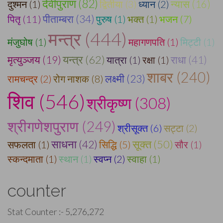
देवीपुराण (82)
दुश्मन (1)
द्वितीया (3)
ध्यान (2)
न्यास (16)
पीताम्बरा (34)
पितृ (11)
पुरुष (1)
भक्त (1)
भजन (7)
मन्त्र (444)
मंजुघोष (1)
महागणपति (1)
मिट्टी (1)
यन्त्र (62)
राधा (41)
मृत्युञ्जय (19)
यात्रा (1)
रक्षा (1)
शाबर (240)
लक्ष्मी (23)
रामचन्द्र (2)
रोग नाशक (8)
शिव (546)
श्रीकृष्ण (308)
श्रीगणेशपुराण (249)
श्रीसूक्त (6)
सट्टा (2)
सूक्त (50)
साधना (42)
सफलता (1)
सिद्धि (5)
सौर (1)
स्कन्दमाता (1)
स्थान (1)
स्वप्न (2)
स्वाहा (1)
counter
Stat Counter :-
5,276,272