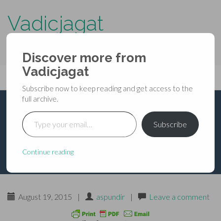
Vadicjagat
know more about…..
Discover more from
Primary
Vadicjagat
Skip
Vadicjagat
to
Menu
Subscribe now to keep reading and get access to the
content
full archive.
Type your email…
सर्वैश्वर्यप्रद लक्ष्मी कवच
Subscribe
Continue reading
August 19, 2015
|
aspundir
|
Leave a comment