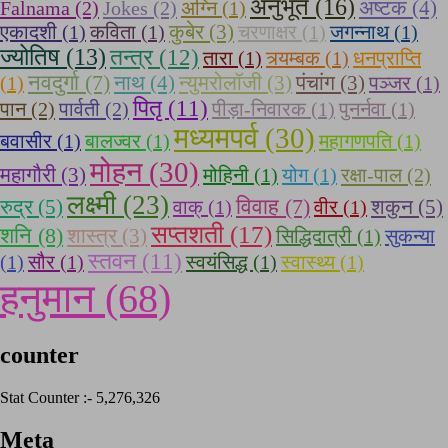
अनुभूत (16)
अष्टक (4)
Falnama (2)
Jokes (2)
अग्नि (1)
एकादशी (1)
कविता (1)
कुबेर (3)
चरणाक्षर (1)
जगन्नाथ (1)
ज्योतिष (13)
तन्त्र (12)
तारा (1)
त्र्यम्बक (1)
धनप्राप्ति
नवदुर्गा (7)
नाथ (4)
(1)
न्युमरोलॉजी (3)
पंचांग (3)
पञ्जर (1)
पितृ (11)
पान (2)
पार्वती (2)
पीड़ा-निवारक (1)
पुनर्नवा (1)
मध्यमपर्व (30)
बवासीर (1)
बालज्वर (1)
महागणपति (1)
मोहन (30)
महागौरी (3)
मोहिनी (1)
योग (1)
रक्षा-पाल (2)
लक्ष्मी (23)
रुद्र (5)
विवाह (7)
शकुन (5)
वाक् (1)
वीर (1)
सप्तशती (17)
शनि (8)
शास्त्र (3)
सिद्धिदात्री (1)
सुकन्या
स्तवन (11)
(1)
सौर (1)
स्वयंसिद्ध (1)
स्वास्थ्य (1)
हनुमान (68)
counter
Stat Counter :-
5,276,326
Meta