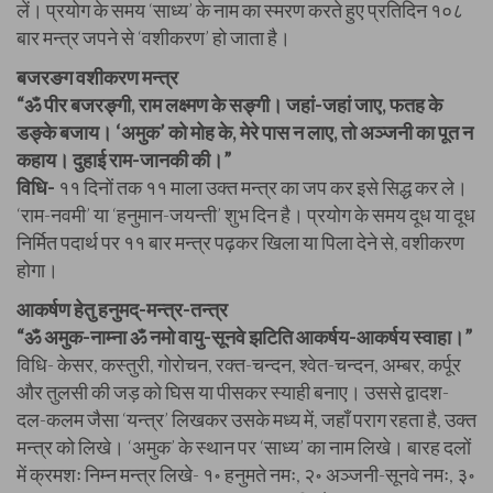
लें। प्रयोग के समय ‘साध्य’ के नाम का स्मरण करते हुए प्रतिदिन १०८
बार मन्त्र जपने से ‘वशीकरण’ हो जाता है।
बजरङग वशीकरण मन्त्र
“ॐ पीर बजरङ्गी, राम लक्ष्मण के सङ्गी। जहां-जहां जाए, फतह के
डङ्के बजाय। ‘अमुक’ को मोह के, मेरे पास न लाए, तो अञ्जनी का पूत न
कहाय। दुहाई राम-जानकी की।”
विधि-
११ दिनों तक ११ माला उक्त मन्त्र का जप कर इसे सिद्ध कर ले।
‘राम-नवमी’ या ‘हनुमान-जयन्ती’ शुभ दिन है। प्रयोग के समय दूध या दूध
निर्मित पदार्थ पर ११ बार मन्त्र पढ़कर खिला या पिला देने से, वशीकरण
होगा।
आकर्षण हेतु हनुमद्-मन्त्र-तन्त्र
“ॐ अमुक-नाम्ना ॐ नमो वायु-सूनवे झटिति आकर्षय-आकर्षय स्वाहा।”
विधि- केसर, कस्तुरी, गोरोचन, रक्त-चन्दन, श्वेत-चन्दन, अम्बर, कर्पूर
और तुलसी की जड़ को घिस या पीसकर स्याही बनाए। उससे द्वादश-
दल-कलम जैसा ‘यन्त्र’ लिखकर उसके मध्य में, जहाँ पराग रहता है, उक्त
मन्त्र को लिखे। ‘अमुक’ के स्थान पर ‘साध्य’ का नाम लिखे। बारह दलों
में क्रमशः निम्न मन्त्र लिखे- १॰ हनुमते नमः, २॰ अञ्जनी-सूनवे नमः, ३॰