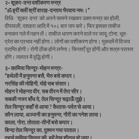
२॰ शूकर-दन्त वशीकरण मन्त्र
“ॐ ह्रीं क्लीं श्रीं वाराह-दन्ताय भैरवाय नमः।”
विधि- ‘शूकर-दन्त’ को अपने सामने रखकर उक्त मन्त्र का होली,
दीपावली, दशहरा आदि में १०८ बार जप करे। फिर इसका ताबीज
बनाकर गले में पहन लें। ताबीज धारण करने वाले पर जादू-टोना, भूत-
प्रेत का प्रभाव नहीं होगा। लोगों का वशीकरण होगा। मुकदमें में विजय
प्राप्ति होगी। रोगी ठीक होने लगेगा। चिन्ताएँ दूर होंगी और शत्रु परास्त
होंगे। व्यापार में वृद्धि होगी।
३॰ कामिया सिन्दूर-मोहन मन्त्र-
“हथेली में हनुमन्त बसै, भैरु बसे कपार।
नरसिंह की मोहिनी, मोहे सब संसार।
मोहन रे मोहन्ता वीर, सब वीरन में तेरा सीर।
सबकी नजर बाँध दे, तेल सिन्दूर चढ़ाऊँ तुझे।
तेल सिन्दूर कहाँ से आया ? कैलास-पर्वत से आया।
कौन लाया, अञ्जनी का हनुमन्त, गौरी का गनेश लाया।
काला, गोरा, तोतला-तीनों बसे कपार।
बिन्दा तेल सिन्दूर का, दुश्मन गया पाताल।
दुहाई कमिया सिन्दूर की, हमें देख शीतल हो जाए।