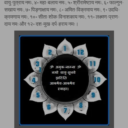
वायु-पुत्राय नमः, ४॰ महा-बलाय नमः, ५॰ श्रीरामेष्टाय नमः, ६॰ फाल्गुन-
सखाय नमः, ७॰ पिङ्गाक्षाय नमः, ८॰ अमित-विक्रमाय नमः, ९॰ उदधि-
क्रमणाय नमः, १०॰ सीता-शोक-विनाशकाय नमः, ११॰ लक्ष्मण-प्राण-
दाय नमः और १२॰ दश-मुख-दर्प-हराय नमः।