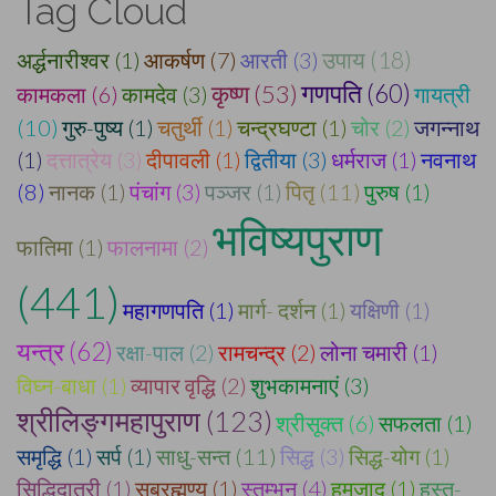
Tag Cloud
अर्द्धनारीश्वर (1)
आकर्षण (7)
आरती (3)
उपाय (18)
कृष्ण (53)
गणपति (60)
कामकला (6)
कामदेव (3)
गायत्री
(10)
गुरु-पुष्य (1)
चतुर्थी (1)
चन्द्रघण्टा (1)
चोर (2)
जगन्नाथ
(1)
दत्तात्रेय (3)
दीपावली (1)
द्वितीया (3)
धर्मराज (1)
नवनाथ
(8)
नानक (1)
पंचांग (3)
पञ्जर (1)
पितृ (11)
पुरुष (1)
भविष्यपुराण
फातिमा (1)
फालनामा (2)
(441)
महागणपति (1)
मार्ग- दर्शन (1)
यक्षिणी (1)
यन्त्र (62)
रक्षा-पाल (2)
रामचन्द्र (2)
लोना चमारी (1)
विघ्न-बाधा (1)
व्यापार वृद्धि (2)
शुभकामनाएं (3)
श्रीलिङ्गमहापुराण (123)
श्रीसूक्त (6)
सफलता (1)
समृद्धि (1)
सर्प (1)
साधु-सन्त (11)
सिद्ध (3)
सिद्ध-योग (1)
सिद्धिदात्री (1)
सुब्रह्मण्य (1)
स्तम्भन (4)
हमजाद (1)
हस्त-