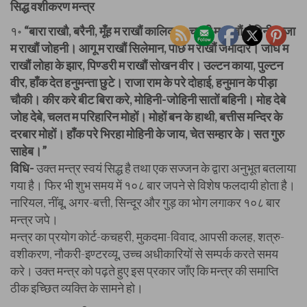
सिद्ध वशीकरण मन्त्र
१॰
“बारा राखौ, बरैनी, मूँह म राखौं कालिका। चण्डी म राखौं मोहिनी, भुजा
म राखौं जोहनी। आगू म राखौं सिलेमान, पाछे म राखौं जमादार। जाँघे म
राखौं लोहा के झार, पिण्डरी म राखौं सोखन वीर। उल्टन काया, पुल्टन
वीर, हाँक देत हनुमन्ता छुटे। राजा राम के परे दोहाई, हनुमान के पीड़ा
चौकी। कीर करे बीट बिरा करे, मोहिनी-जोहिनी सातों बहिनी। मोह देबे
जोह देबे, चलत म परिहारिन मोहों। मोहों बन के हाथी, बत्तीस मन्दिर के
दरबार मोहों। हाँक परे भिरहा मोहिनी के जाय, चेत सम्हार के। सत गुरु
साहेब।”
विधि-
उक्त मन्त्र स्वयं सिद्ध है तथा एक सज्जन के द्वारा अनुभूत बतलाया
गया है। फिर भी शुभ समय में १०८ बार जपने से विशेष फलदायी होता है।
नारियल, नींबू, अगर-बत्ती, सिन्दूर और गुड़ का भोग लगाकर १०८ बार
मन्त्र जपे।
मन्त्र का प्रयोग कोर्ट-कचहरी, मुकदमा-विवाद, आपसी कलह, शत्रु-
वशीकरण, नौकरी-इण्टरव्यू, उच्च अधीकारियों से सम्पर्क करते समय
करे। उक्त मन्त्र को पढ़ते हुए इस प्रकार जाँए कि मन्त्र की समाप्ति
ठीक इच्छित व्यक्ति के सामने हो।