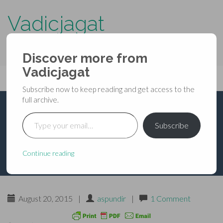
Vadicjagat
know more about…..
Discover more from
Primary
Vadicjagat
Skip
Vadicjagat
to
Menu
Subscribe now to keep reading and get access to the
content
full archive.
Type your email…
सिद्ध वशीकरण मन्त्र
Subscribe
Continue reading
August 20, 2015
|
aspundir
|
1 Comment