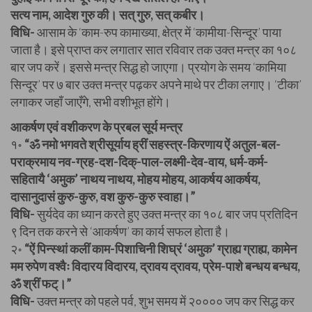
सत्य नाम, आदेश गुरु की। सत् गुरु, सत् कबीर।
विधि-
आसाम के ‘काम-रुप कामाख्या, क्षेत्र में ‘कामीया-सिन्दूर’ पाया
जाता है। इसे प्राप्त कर लगातार सात रविवार तक उक्त मन्त्र का १०८
बार जप करें। इससे मन्त्र सिद्ध हो जाएगा। प्रयोग के समय ‘कामिया
सिन्दूर’ पर ७ बार उक्त मन्त्र पढ़कर अपने माथे पर टीका लगाए। ‘टीका’
लगाकर जहाँ जाएँगे, सभी वशीभूत होंगे।
आकर्षण एवं वशीकरण के प्रबल सूर्य मन्त्र
१॰
“ॐ नमो भगवते श्रीसूर्याय ह्रीं सहस्त्र-किरणाय ऐं अतुल-बल-
पराक्रमाय नव-ग्रह-दश-दिक्-पाल-लक्ष्मी-देव-वाय, धर्म-कर्म-
सहितायै ‘अमुक’ नाथय नाथय, मोहय मोहय, आकर्षय आकर्षय,
दासानुदासं कुरु-कुरु, वश कुरु-कुरु स्वाहा।”
विधि-
सुर्यदेव का ध्यान करते हुए उक्त मन्त्र का १०८ बार जप प्रतिदिन
९ दिन तक करने से ‘आकर्षण’ का कार्य सफल होता है।
२॰
“ऐं पिन्स्थां कलीं काम-पिशाचिनी शिघ्रं ‘अमुक’ ग्राह्य ग्राह्य, कामेन
मम रुपेण वश्वैः विदारय विदारय, द्रावय द्रावय, प्रेम-पाशे बन्धय बन्धय,
ॐ श्रीं फट्।”
विधि-
उक्त मन्त्र को पहले पर्व, शुभ समय में २०००० जप कर सिद्ध कर