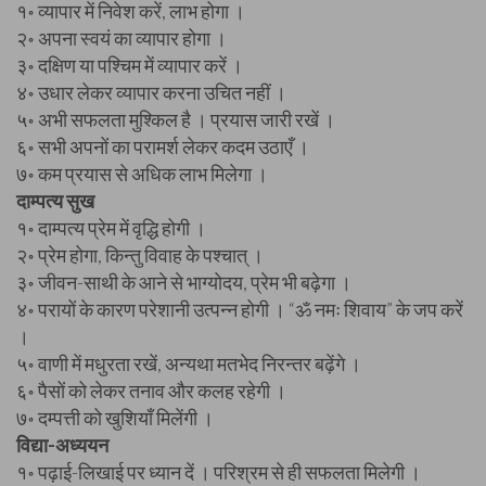
१॰ व्यापार में निवेश करें, लाभ होगा ।
२॰ अपना स्वयं का व्यापार होगा ।
३॰ दक्षिण या पश्चिम में व्यापार करें ।
४॰ उधार लेकर व्यापार करना उचित नहीं ।
५॰ अभी सफलता मुश्किल है । प्रयास जारी रखें ।
६॰ सभी अपनों का परामर्श लेकर कदम उठाएँ ।
७॰ कम प्रयास से अधिक लाभ मिलेगा ।
दाम्पत्य सुख
१॰ दाम्पत्य प्रेम में वृद्धि होगी ।
२॰ प्रेम होगा, किन्तु विवाह के पश्चात् ।
३॰ जीवन-साथी के आने से भाग्योदय, प्रेम भी बढ़ेगा ।
४॰ परायों के कारण परेशानी उत्पन्न होगी । “ॐ नमः शिवाय” के जप करें
।
५॰ वाणी में मधुरता रखें, अन्यथा मतभेद निरन्तर बढ़ेंगे ।
६॰ पैसों को लेकर तनाव और कलह रहेगी ।
७॰ दम्पत्ती को खुशियाँ मिलेंगी ।
विद्या-अध्ययन
१॰ पढ़ाई-लिखाई पर ध्यान दें । परिश्रम से ही सफलता मिलेगी ।