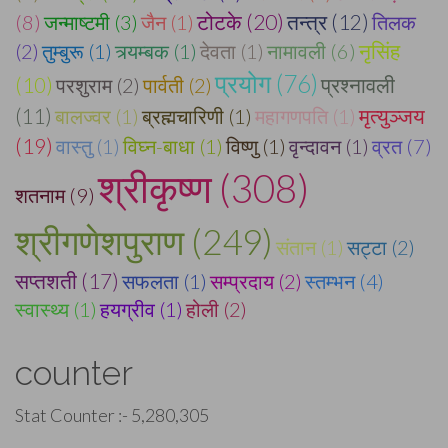
टोटके (20)
(8)
जन्माष्टमी (3)
जैन (1)
तन्त्र (12)
तिलक
(2)
तुम्बुरू (1)
त्र्यम्बक (1)
देवता (1)
नामावली (6)
नृसिंह
प्रयोग (76)
(10)
परशुराम (2)
पार्वती (2)
प्रश्नावली
मृत्युञ्जय
(11)
बालज्वर (1)
ब्रह्मचारिणी (1)
महागणपति (1)
(19)
वास्तु (1)
विघ्न-बाधा (1)
विष्णु (1)
वृन्दावन (1)
व्रत (7)
श्रीकृष्ण (308)
शतनाम (9)
श्रीगणेशपुराण (249)
संतान (1)
सट्टा (2)
सप्तशती (17)
सफलता (1)
सम्प्रदाय (2)
स्तम्भन (4)
स्वास्थ्य (1)
हयग्रीव (1)
होली (2)
counter
Stat Counter :-
5,280,305