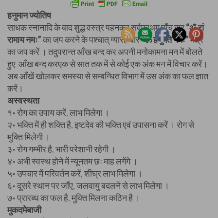
हनुमान ज्योतिष
साधक स्नानादि के बाद शुद्ध वस्त्र पहनकर सर्वप्रथम पाँच बार
“ॐ रां
रामाय नमः”
का जप करने के पश्चात् ग्यारह बार
“ॐ हनुमते नमः”
मंत्र
का जप करें । तदुपरान्त आँख बन्द कर अपनी मनोकामना मन में बोलते
हुए आँख बन्द करएक से सात तक में से कोई एक अंक मन में विचार करें।
अब आँखें खोलकर समस्या से सम्बन्धित विभाग में उस अंक का फल ज्ञात
करें।
अस्वस्थता
१॰ रोग का उपाय करें, लाभ मिलेगा ।
२॰ भक्ति में ही शक्ति है, इष्टदेव की भक्ति एवं उपासना करें । रोग से
मुक्ति मिलेगी ।
३॰ रोग गम्भीर है, भारी परेशानी रहेगी ।
४॰ अभी स्वस्थ होने में न्यूनतम छः माह लगेंगे ।
५॰ उपचार में परिवर्तन करें, शीघ्र लाभ मिलेगा ।
६॰ दूसरे स्थान पर जाँए, जलवायु बदलने से लाभ मिलेगा ।
७॰ प्रारब्ध का फल है, मुक्ति मिलना कठिन है ।
मुकदमेबाजी