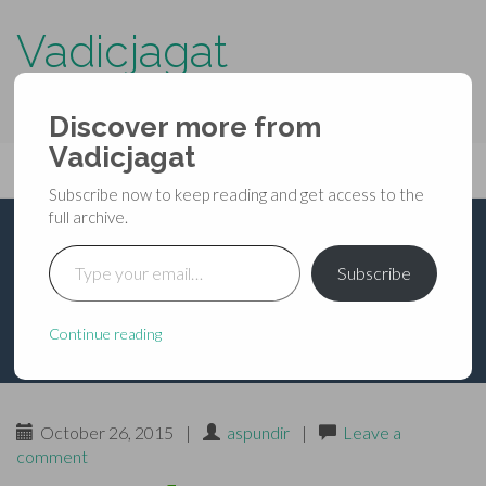
Vadicjagat
know more about…..
Discover more from
Primary
Vadicjagat
Skip
Vadicjagat
to
Menu
Subscribe now to keep reading and get access to the
content
full archive.
Type your email…
हनुमान ज्योतिष
Subscribe
Continue reading
October 26, 2015
|
aspundir
|
Leave a
comment