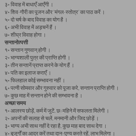
३॰ विवाह में बाधाएँ आएँगी ।
४॰ शिव-गौरी का पूजन और ‘मंगल-स्तोत्र’ का पाठ करें ।
५॰ दो चर्ष के बाद विवाह का योग है ।
६॰ अभी विवाह में अड़चनें हैं ।
७॰ शीघ्र विवाह होगा ।
सन्तानोत्पत्ती
१॰ सन्तान गुणवान् होगी ।
२॰ भाग्यशाली पुत्र की प्राप्ति होगी ।
३॰ तीन सन्तानें प्राप्त करने के योग हैं ।
४॰ पति का इलाज कराएँ ।
५॰ फिलहाल कोई सम्भावना नहीं ।
६॰ पत्नी सोमवार और गुरुवार को पूजा करे, सन्तान प्राप्ति होगी ।
७॰ कुछ माह में सन्तान होने की सम्भावना है ।
अच्छा समय
१॰ आलस्य छोड़ें, कर्म में जुटें, छः महिने में सफलता मिलेगी ।
२॰ अपनों की सलाह से चलें, मनमानी और जिद छोड़ें ।
३॰ भाग्य अभी साथ नहीं दे रहा है, कुछ माह बाद साथ देगा ।
४॰ बुजुर्गों का आदर करें तथा दान-पुण्य करते रहें, लाभ मिलेगा ।