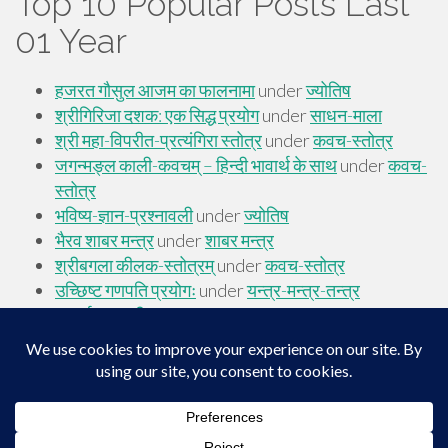
Top 10 Popular Posts Last
01 Year
Footer
Top
Home