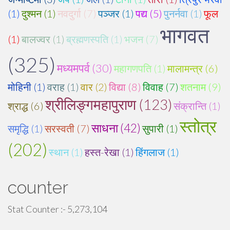
(1)
दुश्मन (1)
नवदुर्गा (7)
पञ्जर (1)
पद्य (5)
पुनर्नवा (1)
फूल
भागवत
(1)
बालज्वर (1)
ब्रह्मणस्पति (1)
भजन (7)
(325)
मध्यमपर्व (30)
महागणपति (1)
मालामन्त्र (6)
मोहिनी (1)
वराह (1)
वार (2)
विद्या (8)
विवाह (7)
शतनाम (9)
श्रीलिङ्गमहापुराण (123)
श्राद्ध (6)
संक्रान्ति (1)
स्तोत्र
साधना (42)
समृद्धि (1)
सरस्वती (7)
सुपारी (1)
(202)
स्थान (1)
हस्त-रेखा (1)
हिंगलाज (1)
counter
Stat Counter :-
5,273,104