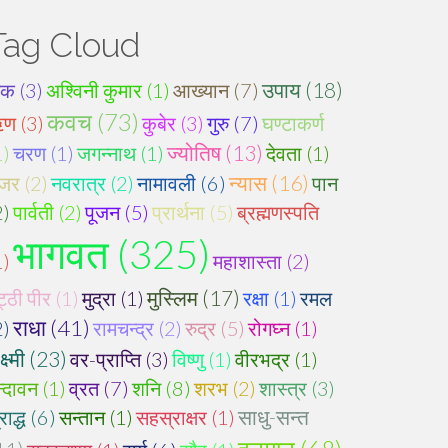
Tag Cloud
उपाय (18)
ंक (3)
अश्विनी कुमार (1)
आख्यान (7)
कवच (73)
ण (3)
कुबेर (3)
गुरु (7)
घण्टाकर्ण
1)
चरण (1)
जगन्नाथ (1)
ज्योतिष (13)
देवता (1)
न्यास (16)
जर (2)
नवरात्र (2)
नामावली (6)
पान
2)
पार्वती (2)
पूजन (5)
प्रार्थना (5)
ब्रह्मणस्पति
भागवत (325)
1)
महाशास्ता (2)
मुस्लिम (17)
ट्ठी पीर (1)
मुद्रा (1)
रक्षा (1)
रमल
राधा (41)
2)
रामचन्द्र (2)
रुद्र (5)
रोगघ्न (1)
्ष्मी (23)
वर-प्राप्ति (3)
विष्णु (1)
वीरभद्र (1)
न्दावन (1)
व्रत (7)
शनि (8)
शरभ (2)
शास्त्र (3)
राद्ध (6)
सन्तान (1)
सहस्राक्षर (1)
साधु-सन्त