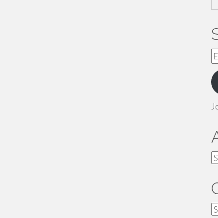
E
A
J
A
C