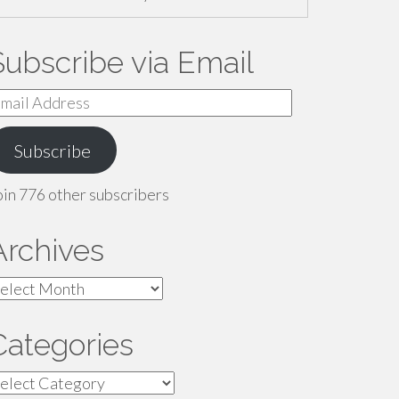
Subscribe via Email
mail
ddress
Subscribe
oin 776 other subscribers
Archives
rchives
Categories
ategories