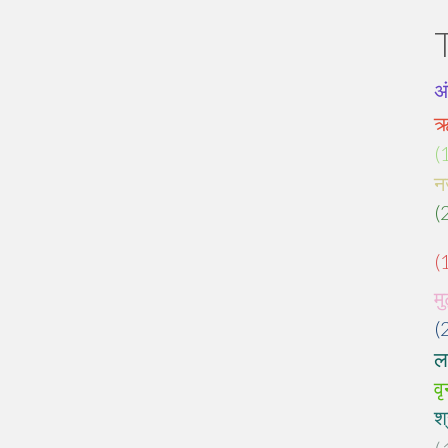
अ
ऋ
(
न
(
(
मु
(
लक
वृ
श्