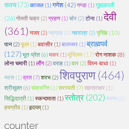
कवच (73)
गणेश (42)
गुह्यकाली
काजल (1)
गण्डा (1)
देवी
(26)
गोमती चक्र (2)
ग्रहण (1)
चोर (2)
टोना (1)
(361)
नजर (2)
नवग्रह (1)
नवरात्र (2)
नृसिंह (10)
ब्राह्मपर्व
पान (2)
फूल (1)
बवासीर (1)
बालज्वर (1)
(127)
भूत-प्रेत (6)
मकर (1)
मुस्लिम (17)
रोग नाशक (8)
लोना चमारी (1)
लौंग (2)
वराह (1)
वार (2)
विघ्न-बाधा (1)
शिवपुराण (464)
व्यास (1)
व्रत (7)
शरभ (2)
श्रीसूक्त (6)
संक्रान्ति (1)
सरस्वती (7)
सहस्राक्षर (1)
स्तोत्र (202)
सिद्धिदात्री (1)
स्कन्दमाता (1)
स्वप्न (2)
हयग्रीव (1)
हृदयम् (1)
counter