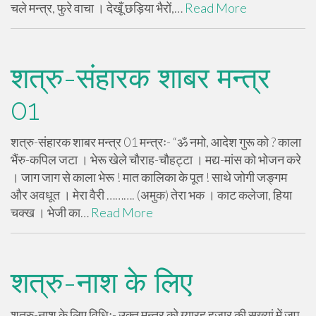
चले मन्त्र, फुरे वाचा । देखूँ छड़िया भैरों,…
Read More
शत्रु-संहारक शाबर मन्त्र
01
शत्रु-संहारक शाबर मन्त्र 01 मन्त्रः- “ॐ नमो, आदेश गुरू को ? काला
भैंरु-कपिल जटा । भेरू खेले चौराह-चौहट्टा । मद्य-मांस को भोजन करे
। जाग जाग से काला भेरू ! मात कालिका के पूत ! साथे जोगी जङ्गम
और अवधूत । मेरा वैरी ………. (अमुक) तेरा भक । काट कलेजा, हिया
चक्ख । भेजी का…
Read More
शत्रु-नाश के लिए
शत्रु-नाश के लिए विधिः- उक्त मन्त्र को ग्यारह हजार की सख्यां में जप