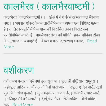
कालभैरव ( कालभैरवाष्टमी )
कालभैरव ( कालभैरवाष्टमी ) ।। ॐ हं षं नं गं कं सं खं महाकाल भैरवाय
नम:।। भगवान शंकर के अवतारों में भैरव का अपना एक विशिष्ट महत्व
है। तांत्रिक पद्धति में भैरव शब्द की निरूक्ति उनका विराट रूप
प्रतिबिम्बित करती हैं। वामकेश्वर तंत्र की योगिनी-हदय-दीपिका टीका
में अमृतानंद नाथ कहते हैं- ‘विश्वस्य भरणाद् रमणाद् वमनात्‌…
Read
More
वशीकरण
वशीकरण मन्त्रः- “ॐ नमो फूल सुगन्धा । फूल ही बाँधूँ सात समुद्रा ।
अहो फूल झटियारा, चौंसठ जोगिनी खरा प्यारा । ए फूल ए दिन पाऊँ, सूती
सुवासिनी सेज बुलाऊँ । मुआ मड़ा मसान जगाऊँ, हाक करी उचाट लाऊँ
। गलिहट मेरे पगे लगाऊँ । देखूँ गोरा भैरव ! तेरी शक्ति । मेरी भक्ति,
गुरू…
Read More