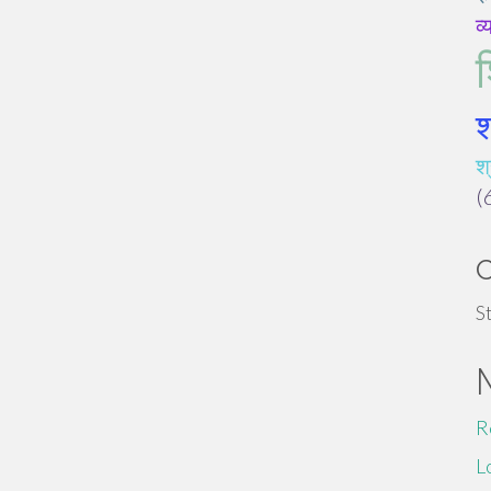
व्
श
श्
(
S
R
L