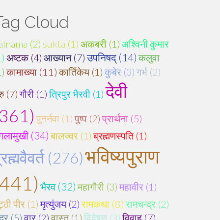
Tag Cloud
alnama (2)
sukta (1)
अकबरी (1)
अश्विनी कुमार
1)
अष्टक (4)
आख्यान (7)
उपनिषद् (14)
कलुवा
1)
कामाख्या (11)
कार्तिकेय (1)
कुबेर (3)
गर्भ (2)
देवी
रु (7)
गौरी (1)
त्रिपुर भैरवी (1)
(361)
पुनर्नवा (1)
पुष्प (2)
प्रार्थना (5)
गलामुखी (34)
बालज्वर (1)
ब्रह्मणस्पति (1)
भविष्यपुराण
्रह्मवैवर्त (276)
(441)
भैरव (32)
महागौरी (3)
महावीर (1)
ट्ठी पीर (1)
मृत्युंजय (2)
रामकथा (8)
रामचन्द्र (2)
द्र (5)
वार (2)
वास्तु (1)
विद्वेषण (3)
विवाह (7)