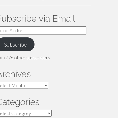
Subscribe via Email
mail
ddress
Subscribe
oin 776 other subscribers
Archives
rchives
Categories
ategories