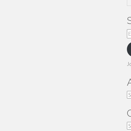
E
A
J
A
C