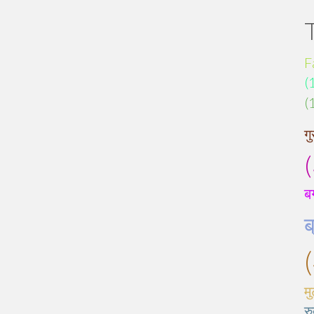
F
(
(
गु
ब
ब
मु
रु