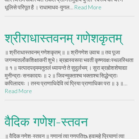
धूलिसे परिपूत है । राधामाधव-युगल…
Read More
श्रीराधास्तवनम् गणेशकृतम्
॥ श्रीराधास्तवनम् गणेशकृतम् ॥ ॥ श्रीगणेश उवाच ॥ तव पूजा
जगन्मातर्लोकशिक्षाकरी शुभे। ब्रह्मस्वरूपा भवती कृष्णवक्षःस्थलस्थिता
॥ १ ॥ यत्पादपद्ममतुतलं ध्यायन्ते ते सुदुर्लभम् । सुरा ब्रह्मेशशेषाद्या
मुनीन्द्राः सनकादयः ॥ २ ॥ जिवन्मुक्ताश्च भक्ताश्च सिद्धेन्द्राः
कपिलादयः । तस्य प्राणाधिदेवि त्वं प्रिया प्राणाधिका परा ॥ ३ ॥…
Read More
वैदिक गणेश-स्तवन
॥ वैदिक गणेश-स्तवन ॥ गणानां त्वा गणपतिᳬ हवामहे प्रियाणां त्वा