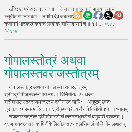
॥ उच्छिष्ट गणेशस्तवराजः ॥ ॥ देव्युवाच ॥ पूजान्ते ह्यनया स्तुत्या
स्तुवीत गणनायकम् । नमामि देवं सकलार्थदं तं सुवर्णवर्णं भुजगोपवीतम् ।
गजाननं भास्करमेकदन्तं लम्बोदरं वारिभवासनं च ॥ १ ॥…
Read
More
गोपालस्तोत्रं अथवा
गोपालस्तवराजस्तोत्रम्
॥ गोपालस्तोत्रं अथवा गोपालस्तवराजस्तोत्रम् ॥
श्रीमद्गोपीजनवल्लभाय नमः । विनियोगः- ॐ अस्य
श्रीगोपालस्तवराजमन्त्रस्य श्रीनारद ऋषिः । अनुष्टुप् छन्दः ।
श्रीकृष्णः परमात्मा देवता । श्रीकृष्णप्रीत्यर्थे जपे विनोयोगः ॥ ॥ ध्यानम्
॥ सजलजलदनीलं दर्शितोदारशीलं करतलधृतशैलं वेणुवाद्यै रसालम् ।
व्रजजनकुलपालं कामिनीकेलिलोलं तरुणतुलसिमालं नौमि गोपालबालम्
॥…
Read More