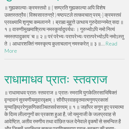
॥ गुह्यकाल्याः क्रमस्तवो ॥ [ सम्प्रति गुह्यकाल्या अपि विशेष
उक्तस्तत्रैव ( विश्वसारतन्त्रे ) षष्ठपटले तत्कवचात् परम्-] क्रमस्तवं
प्रवक्ष्यामि शृणुष्व कमलानने । ब्राह्म मुहूत्ते उत्थाय गुरुदेवान्नमेत् सदा ॥
१ ॥ वारुणीमुखमाश्रित्य नमस्कुर्यादुपर्यधः । गुरुभ्योऽपि नमो नित्यं
नमस्तपादुकाय’ च ॥ २ ॥ परं परेभ्यः परापरेभ्यः परात्परेभ्योऽपि नमोऽस्तु
ते । आधारशक्तिं नमस्कृत्य कुलाचलान् नमस्करेत् ॥ ३ ॥…
Read
More
राधामाधव प्रातः स्तवराज
॥ राधामाधव प्रातः स्तवराज ॥ प्रातः स्मरामि युगकेलिरसाभिषिक्तं
वृन्दावनं सुरमणीयमुदारवृक्षम् । सौरीप्रवाहवृतमात्मगुणप्रकाशं
युग्माङ्घ्रिरेणुकणिकाञ्चितसर्वसत्त्वम् ॥ १ ॥ जहाँपर सगुण हुए परमात्मा
के दिव्य लीलागुणों का प्रकाश हुआ है, जो यमुनाजी के जलप्रवाह से
आवेष्टित, अतीव रमणीय तथा वांछित फल देनेवाले वृकषों से समन्वित है
और जिसमें अवस्थित सकल प्राणिसमुदाय युगल-स्वरूप की चरण-