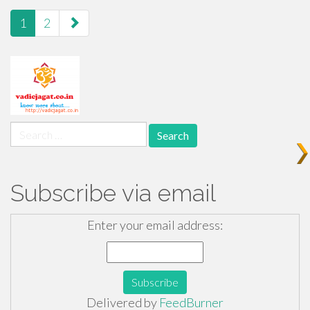
paging-
1
2
navigation
Search
for:
Subscribe via email
Enter your email address:
Delivered by
FeedBurner