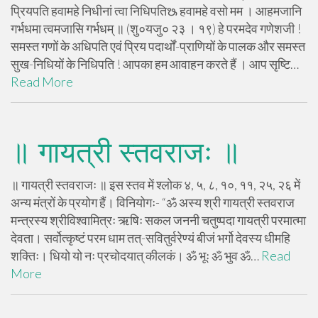
प्रियपति हवामहे निधीनां त्वा निधिपतिᳬ हवामहे वसो मम । आहमजानि
गर्भधमा त्वमजासि गर्भधम् ॥ (शु०यजु० २३ । १९) हे परमदेव गणेशजी !
समस्त गणों के अधिपति एवं प्रिय पदार्थों-प्राणियों के पालक और समस्त
सुख-निधियों के निधिपति ! आपका हम आवाहन करते हैं । आप सृष्टि…
Read More
॥ गायत्री स्तवराजः ॥
॥ गायत्री स्तवराजः ॥ इस स्तव में श्लोक ४, ५, ८, १०, ११, २५, २६ में
अन्य मंत्रों के प्रयोग हैं। विनियोगः- “ॐ अस्य श्री गायत्री स्तवराज
मन्त्रस्य श्रीविश्वामित्रः ऋषिः सकल जननी चतुष्पदा गायत्री परमात्मा
देवता। सर्वोत्कृष्टं परम धाम तत्-सवितुर्वरेण्यं बीजं भर्गो देवस्य धीमहि
शक्तिः। धियो यो नः प्रचोदयात् कीलकं। ॐ भूः ॐ भुव ॐ…
Read
More