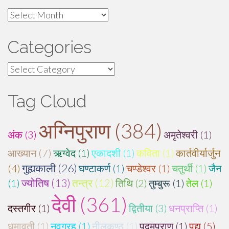
Archives
Categories
Categories
Tag Cloud
अग्निपुराण (384)
अंक (3)
अमृतेश्वरी (1)
आख्यान (7)
ऋग्वेद (1)
एकादशी (1)
कविता (1)
कार्तवीर्यार्जुन
गुह्यकाली (26)
(4)
घण्टाकर्ण (1)
चण्डेश्वर (1)
चतुर्थी (1)
जैन
(1)
ज्योतिष (13)
तन्त्र (12)
तिथि (2)
तुम्बुरू (1)
तेल (1)
देवी (361)
दस्तगीर (1)
द्वितीया (3)
धनप्राप्ति (1)
धूमावती (1)
नवग्रह (1)
नीलकण्ठ (1)
पद्मपुराण (1)
पद्य (5)