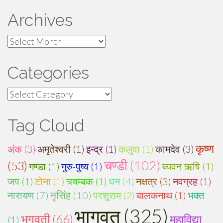
Archives
Archives
Categories
Categories
Tag Cloud
कृष्ण
अंक (3)
अमृतेश्वरी (1)
इन्द्र (1)
कलुवा (1)
कामदेव (3)
चण्डी (102)
(53)
गण्डा (1)
गुरु-पुष्य (1)
च्यवन ऋषि (1)
जप (1)
टोना (1)
त्र्यम्बक (1)
धन (4)
नक्षत्र (3)
नवग्रह (1)
नारायण (7)
नृसिंह (10)
परशुराम (2)
बालकनाथ (1)
भक्त
भागवत (325)
भगवती (66)
महाविद्या
(1)