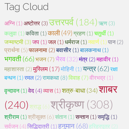
Tag Cloud
उत्तरपर्व (184)
अग्नि (1)
अष्टोत्तर (3)
ऋण (3)
काली (49)
कलुवा (1)
कविता (1)
ग्रहण (1)
चतुर्थी (1)
जन्माष्टमी (3)
जप (1)
जल (1)
धर्मराज (1)
नवार्ण (1)
पान (2)
प्रार्थना (5)
फालनामा (2)
बवासीर (1)
बालकनाथ (1)
भगवती (66)
भैरव (32)
भजन (7)
मंत्र (2)
महावीर (1)
यन्त्र (62)
मुस्लिम (17)
महाशास्ता (2)
मोहिनी (1)
रक्षा
बन्धन (1)
रमल (2)
रामकथा (8)
विवाह (7)
वीरभद्र (1)
शाबर
शत्रु-बाधा (34)
वृन्दावन (1)
वेद (4)
व्यास (1)
श्रीकृष्ण (308)
(240)
श्राद्ध (6)
श्रीराम (1)
श्रीसूक्त (6)
संतान (1)
सन्तान (1)
समृद्धि (1)
हनुमान (68)
सर्वजन (4)
सिद्धिदात्री (1)
हरिहरपुत्र (2)