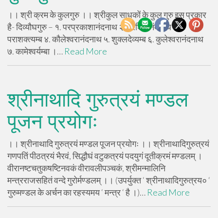
।। श्री क्रम के कुलगुरु ।। श्रीकुल साधकों के कुल गुरु इस प्रकार
है- दिव्यौघगुरु – १. परप्रकाशानंदनाथ २. परशिवानंदनाथ ३.
पराशक्त्यम्ब ४. कौलेश्वरानंदनाथ ५. शुक्लदेव्यम्ब ६. कुलेश्वरानंदनाथ
७. कामेश्वर्यम्बा ।…
Read More
श्रीनाथादि गुरुत्रयं मण्डल
पूजन प्रयोगः
।। श्रीनाथादि गुरुत्रयं मण्डल पूजन प्रयोगः ।। श्रीनाथादिगुरुत्रयं
गणपतिं पीठत्रयं भैरवं, सिद्धौघं वटुकत्रयं पदयुगं दूतीक्रमं मण्डलम् ।
वीरानष्टचतुकषष्टिनवकं वीरावलीपञ्चकं, श्रीमन्मालिनि
मन्त्रराजसहितं वन्दे गुरोर्मण्डलम् ।। (उपर्युक्त ‘ श्रीनाथादिगुरुत्रय० ‘
गुरुमण्डल के अर्चन का रहस्यमय ‘ मन्त्र ‘ है ।)…
Read More