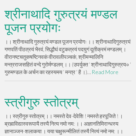
श्रीनाथादि गुरुत्रयं मण्डल
पूजन प्रयोगः
।। श्रीनाथादि गुरुत्रयं मण्डल पूजन प्रयोगः ।। श्रीनाथादिगुरुत्रयं
गणपतिं पीठत्रयं भैरवं, सिद्धौघं वटुकत्रयं पदयुगं दूतीक्रमं मण्डलम् ।
वीरानष्टचतुकषष्टिनवकं वीरावलीपञ्चकं, श्रीमन्मालिनि
मन्त्रराजसहितं वन्दे गुरोर्मण्डलम् ।। (उपर्युक्त ‘ श्रीनाथादिगुरुत्रय० ‘
गुरुमण्डल के अर्चन का रहस्यमय ‘ मन्त्र ‘ है ।)…
Read More
स्त्रीगुरु स्तोत्रम्
।। स्त्रीगुरु स्तोत्रम् ।। नमस्ते देव-देवेशि ! नमस्ते हरपूजिते ! ।
ब्रह्मविद्यास्वरूपायै तस्यै नित्य नमो नम: ।। अज्ञानतिमिरान्धस्य
ज्ञानाञ्जन-शलाकया । यया चक्षुरून्मीलितं तस्यै नित्यं नमो नम: ।।