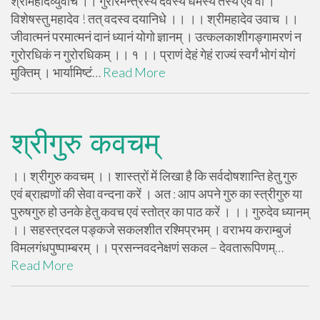
श्रीमहादेव्युवाच ।। गुरोरर्मन्त्रस्य देवस्य धर्मस्य तस्य एव वा ।
विशेषस्तु महादेव ! तत् वदस्व दयानिधे ।। ।। श्रीमहादेव उवाच ।।
जीवात्मनं परमात्मनं दानं ध्यानं योगो ज्ञानम् । उत्कलकाशीगङ्गामरणं न
गुरोरधिकं न गुरोरधिकम् ।। १ ।। प्राणं देहं गेहं राज्यं स्वर्गं भोगं योगं
मुक्तिम् । भार्यामिष्टं…
Read More
श्रीगुरु कवचम्
।। श्रीगुरु कवचम् ।। शास्त्रों में लिखा है कि सर्वदोषशान्ति हेतु गुरु
एवं ब्राह्मणों की सेवा वन्दना करें । अत : आप अपने गुरु का स्त्रीगुरु या
पुरुषगुरु हो उनके हेतु कवच एवं स्तोत्र का पाठ करें । ।। गुरुदेव ध्यानम्
।। सहस्त्रदल पङ्कजे सकलशीत रश्मिप्रभम् । वराभय कराम्बुजं
विमलगंधपुष्पाम्बरम् ।। प्रसन्नवदनेक्षणं सकल – देवतारूपिणम्…
Read More