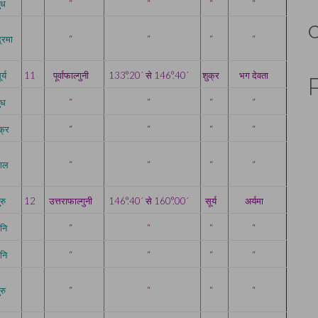
ुध
“
“
“
“
द्रमा
“
“
“
“
र्य
11
पूर्वाफाल्गुनी
133°.20´ से 146°.40´
शुक्र
भग देवता
ुध
“
“
“
“
क्र
“
“
“
“
ंगल
“
“
“
“
ुरु
12
उत्तराफाल्गुनी
146°.40´ से 160°.00´
सूर्य
अर्यमा
नि
“
“
“
“
नि
“
“
“
“
ुरु
“
“
“
“