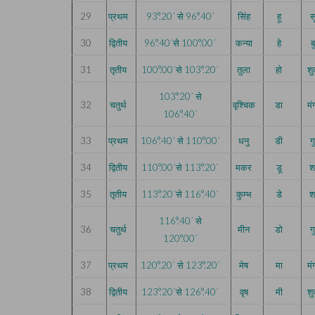
29
प्रथम
93°.20´ से 96°.40´
सिंह
हू
सू
30
द्वितीय
96°.40´से 100°.00´
कन्या
हे
ब
31
तृतीय
100°.00´से 103°.20´
तुला
हो
शु
103°.20´ से
32
चतुर्थ
वृश्चिक
डा
म
106°.40´
33
प्रथम
106°.40´ से 110°.00´
धनु
डी
ग
34
द्वितीय
110°.00´से 113°.20´
मकर
डू
श
35
तृतीय
113°.20´से 116°.40´
कुम्भ
डे
श
116°.40´ से
36
चतुर्थ
मीन
डो
ग
120°.00´
37
प्रथम
120°.20´ से 123°.20´
मेष
मा
म
38
द्वितीय
123°.20´से 126°.40´
वृष
मी
शु