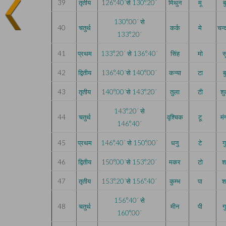
39
तृतीय
126°.40´से 130°.20´
मिथुन
मू
ब
130°.00´ से
40
चतुर्थ
कर्क
मे
चन्
133°.20´
41
प्रथम
133°.20´ से 136°.40´
सिंह
मो
सू
42
द्वितीय
136°.40´से 140°.00´
कन्या
टा
ब
43
तृतीय
140°.00´से 143°.20´
तुला
टी
शु
143°.20´ से
44
चतुर्थ
वृश्चिक
टू
म
146°.40´
45
प्रथम
146°.40´ से 150°.00´
धनु
टे
ग
46
द्वितीय
150°.00´से 153°.20´
मकर
टो
श
47
तृतीय
153°.20´से 156°.40´
कुम्भ
पा
श
156°.40´ से
48
चतुर्थ
मीन
पी
ग
160°.00´