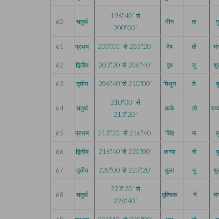
196°.40´ से
60
चतुर्थ
मीन
ता
ग
200°.00´
61
प्रथम
200°.00´ से 203°.20´
मेष
ती
म
62
द्वितीय
203°.20´से 206°.40´
वृष
तू
शु
63
तृतीय
206°.40´से 210°.00´
मिथुन
ते
ब
210°.00´ से
64
चतुर्थ
कर्क
तो
चन्
213°.20´
65
प्रथम
213°.20´ से 216°.40´
सिंह
ना
सू
66
द्वितीय
216°.40´से 220°.00´
कन्या
नी
ब
67
तृतीय
220°.00´से 223°.20´
तुला
नू
शु
223°.20´ से
68
चतुर्थ
वृश्चिक
ने
म
226°.40´