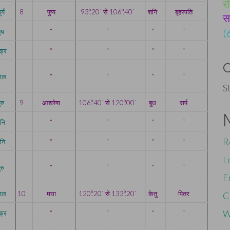
रो
र्य
8
पुष्य
93°.20´ से 106°.40´
शनि
बृहस्पति
स
(
ुध
“
“
“
“
क्र
“
“
“
“
ंगल
“
“
“
“
S
ुरु
9
आश्लेषा
106°.40´ से 120°.00´
बुध
सर्प
नि
“
“
“
“
R
नि
“
“
“
“
L
ुरु
“
“
“
“
E
ंगल
10
मघा
120°.20´ से 133°.20´
केतु
पितर
C
W
क्र
“
“
“
“