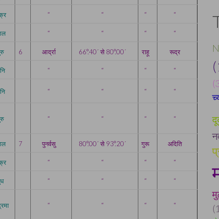
क्र
“
“
“
“
ंगल
“
“
“
“
N
ुरु
6
आर्द्रा
66°.40´ से 80°.00´
राहू
रूद्र
(
नि
“
“
“
“
(
नि
“
“
“
“
च
द
ुरु
“
“
“
“
न
ंगल
7
पुनर्वसु
80°.00´ से 93°.20´
गुरू
अदिति
प
क्र
“
“
“
“
ुध
“
“
“
“
मु
द्रमा
“
“
“
“
(