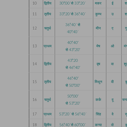
10
द्वितीय
30°.00´से 33°.20´
मकर
ई
श
11
तृतीय
33°.20´से 36°.40´
कुम्भ
उ
श
36°.40´ से
12
चतुर्थ
मीन
ए
ग
40°.40´
40
°
.40′
13
प्रथम
मेष
ओ
म
से
43
°
.20′
43
°
.20
14
द्वितीय
वृष
वा
शु
से
46
°
.40′
46
°
.40′
15
तृतीय
मिथुन
वी
ब
से
50
°
.00′
50
°
.00′
16
चतुर्थ
कर्क
वू
चन्
से
53
°
.20′
17
प्रथम
53°.20´ से 56°.40´
सिंह
वे
सू
18
द्वितीय
56°.40´से 60°.00´
कन्या
वो
ब