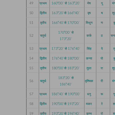
49
प्रथम
160°.00´ से 163°.20´
मेष
पू
म
50
द्वितीय
163°.20´से 166°.40´
वृष
ष
शु
51
तृतीय
166°.40´से 170°.00´
मिथुन
ण
ब
170°.00´ से
52
चतुर्थ
कर्क
ठ
चन्
173°.20´
53
प्रथम
173°.20´ से 176°.40´
सिंह
पे
सू
54
द्वितीय
176°.40´से 180°.00´
कन्या
पो
ब
55
तृतीय
180°.00´से 183°.20´
तुला
रा
शु
183°.20´ से
56
चतुर्थ
वृश्चिक
री
म
186°.40´
57
प्रथम
186°.40´ से 190°.00´
धनु
रू
ग
58
द्वितीय
190°.00´से 193°.20´
मकर
रे
श
59
तृतीय
193°.20´से 196°.40´
कुम्भ
रो
श