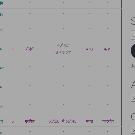
नि
“
“
“
“
नि
“
“
“
“
ुरु
“
“
“
“
E
A
40
°
.40′
ंगल
4
रोहिणी
चन्द्र
ब्रह्मा
से
53
°
.20′
J
क्र
“
“
“
“
ुध
“
“
“
“
A
द्रमा
“
“
“
“
र्य
5
मृगशिरा
53°.20´ से 66°.40´
मंगल
चन्द्रदेव
C
ुध
“
“
“
“