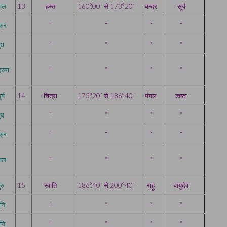
ंगल
13
हस्त
160°.00´ से 173°.20´
चन्द्र
सूर्य
क्र
“
“
“
“
ुध
“
“
“
“
द्रमा
“
“
“
“
र्य
14
चित्रा
173°.20´ से 186°.40´
मंगल
त्वष्टा
ुध
“
“
“
“
क्र
“
“
“
“
ंगल
“
“
“
“
ुरु
15
स्वाति
186°.40´ से 200°.40´
राहू
वायुदेव
नि
“
“
“
“
नि
“
“
“
“