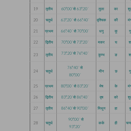
19
तृतीय
60°.00´से 63°.20´
तुला
का
शु
20
चतुर्थ
63°.20´ से 66°.40´
वृश्चिक
की
म
21
प्रथम
66°.40´ से 70°.00´
धनु
कू
ग
22
द्वितीय
70°.00´से 73°.20´
मकर
घ
श
73°.20´से 76°.40´
23
तृतीय
कुम्भ
ङ
श
76°.40´ से
24
चतुर्थ
मीन
छ
ग
80°.00´
25
प्रथम
80°.00´ से 83°.20´
मेष
के
म
26
द्वितीय
83°.20´से 86°.40´
वृष
को
शु
27
तृतीय
86°.40´से 90°.00´
मिथुन
हा
ब
90°.00´ से
28
चतुर्थ
कर्क
ही
चन्
93°.20´