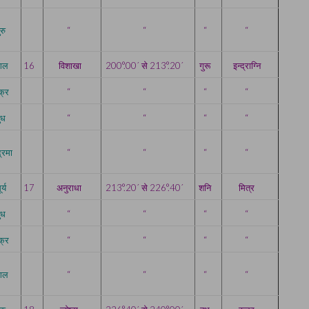
ुरु
“
“
“
“
ंगल
16
विशाखा
200°.00´ से 213°.20´
गुरू
इन्द्राग्नि
क्र
“
“
“
“
ुध
“
“
“
“
द्रमा
“
“
“
“
र्य
17
अनुराधा
213°.20´ से 226°.40´
शनि
मित्र
ुध
“
“
“
“
क्र
“
“
“
“
ंगल
“
“
“
“