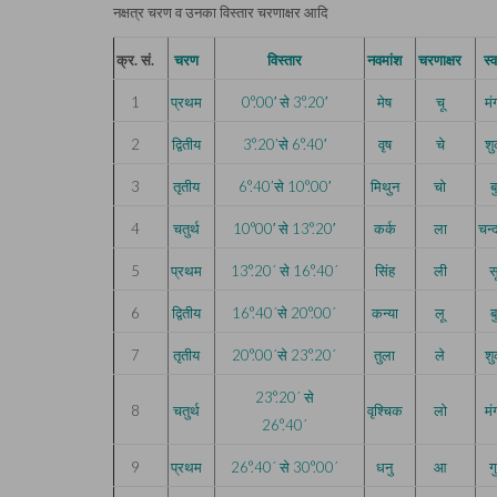
नक्षत्र चरण व उनका विस्तार चरणाक्षर आदि
क्र. सं.
चरण
विस्तार
नवमांश
चरणाक्षर
स्
1
प्रथम
0°.00′ से 3°.20′
मेष
चू
म
2
द्वितीय
3°.20’से 6°.40′
वृष
चे
शु
3
तृतीय
6°.40’से 10°.00′
मिथुन
चो
ब
4
चतुर्थ
10°00′ से 13°.20′
कर्क
ला
चन्
5
प्रथम
13°.20´ से 16°.40´
सिंह
ली
सू
6
द्वितीय
16°.40´से 20°.00´
कन्या
लू
ब
7
तृतीय
20°.00´से 23°.20´
तुला
ले
शु
23°.20´ से
8
चतुर्थ
वृश्चिक
लो
म
26°.40´
9
प्रथम
26°.40´ से 30°.00´
धनु
आ
ग