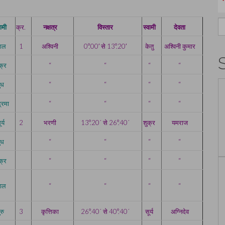
S
वामी
क्र.
नक्षत्र
विस्तार
स्वामी
देवता
fo
ंगल
1
अश्विनी
0°.00′ से 13°.20′
केतु
अश्विनी कुमार
क्र
“
“
“
“
ुध
“
“
“
“
द्रमा
“
“
“
“
र्य
2
भरणी
13°.20´ से 26°.40´
शुक्र
यमराज
ुध
“
“
“
“
क्र
“
“
“
“
ंगल
“
“
“
“
ुरु
3
कृत्तिका
26°.40´ से 40°.40´
सूर्य
अग्निदेव