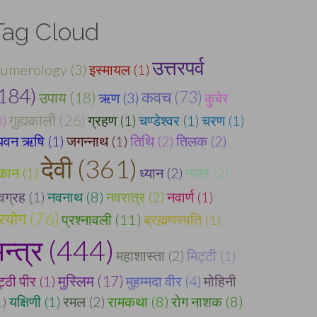
Tag Cloud
उत्तरपर्व
umerology (3)
इस्मायल (1)
184)
कवच (73)
उपाय (18)
ऋण (3)
कुबेर
गुह्यकाली (26)
3)
ग्रहण (1)
चण्डेश्वर (1)
चरण (1)
्यवन ऋषि (1)
जगन्नाथ (1)
तिथि (2)
तिलक (2)
देवी (361)
ूकान (1)
ध्यान (2)
नजर (2)
वग्रह (1)
नवनाथ (8)
नवरात्र (2)
नवार्ण (1)
्रयोग (76)
प्रश्नावली (11)
ब्रह्मणस्पति (1)
मन्त्र (444)
महाशास्ता (2)
मिट्टी (1)
ट्ठी पीर (1)
मुस्लिम (17)
मुहम्मदा वीर (4)
मोहिनी
1)
यक्षिणी (1)
रमल (2)
रामकथा (8)
रोग नाशक (8)