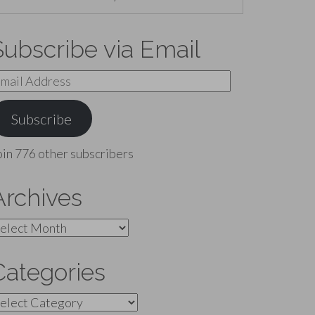
Subscribe via Email
mail
ddress
Subscribe
oin 776 other subscribers
Archives
rchives
Categories
ategories