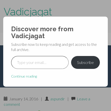
Vadicjagat
know more about…..
Discover more from
Primary
Vadicjagat
Skip
Vadicjagat
to
Menu
Subscribe now to keep reading and get access to the
content
full archive.
Type your email…
पुत्र प्राप्ति का मन्त्र
Subscribe
Continue reading
January 14, 2016
|
aspundir
|
Leave a
comment