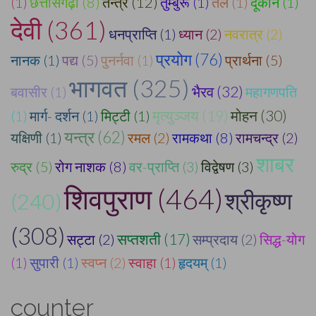
(1)
छत्तीसगढ़ी (8)
तन्त्र (12)
तुम्बुरू (1)
तेल (1)
दूकान (1)
देवी (361)
धनप्राप्ति (1)
ध्यान (2)
नवरात्र (2)
प्रयोग (76)
नानक (1)
पद्य (5)
पुनर्नवा (1)
प्रार्थना (5)
भागवत (325)
भैरव (32)
बवासीर (1)
महागणपति
मोहन (30)
(1)
मार्ग- दर्शन (1)
मिट्टी (1)
मृत्युञ्जय (19)
यन्त्र (62)
यक्षिणी (1)
रमल (2)
रामकथा (8)
रामचन्द्र (2)
शाबर
रुद्र (5)
रोग नाशक (8)
वर-प्राप्ति (3)
विद्वेषण (3)
शिवपुराण (464)
श्रीकृष्ण
(240)
(308)
सट्टा (2)
सप्तशती (17)
सम्प्रदाय (2)
सिद्ध-योग
(1)
सुपारी (1)
स्वप्न (2)
स्वाहा (1)
हृदयम् (1)
counter