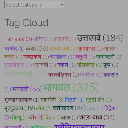
Categories
Tag Cloud
उत्तरपर्व (184)
Falnama (2)
अग्नि (1)
असावरी (1)
कथा (36)
ऋग्वेद (1)
कात्यायनी (3)
कुष्माण्डा (1)
गोमती
चक्र (2)
घण्टाकर्ण (1)
चण्डेश्वर (1)
चतुर्थी (1)
जन्माष्टमी (3)
तुलसीदास (1)
धूमावती (1)
नवार्ण (1)
नीलकण्ठ (1)
पुष्प (2)
प्रतिसर्गपर्व (99)
प्रत्यङ्गिरा (1)
फातिमा (1)
बवासीर
भागवत (325)
भगवती (66)
(1)
भुजङ्गप्रयात (1)
महागौरी (3)
मिट्टी (1)
मुट्ठी पीर (1)
वशीकरण (44)
मृत्युञ्जय (19)
लौंग (2)
वाक् (1)
विद्वेषण
शत्रु-बाधा (34)
(3)
विष्णु (1)
वीर (1)
वेद (4)
व्यास (1)
श्रीलिङ्गमहापुराण
शैलपुत्री (3)
श्रीराम (1)