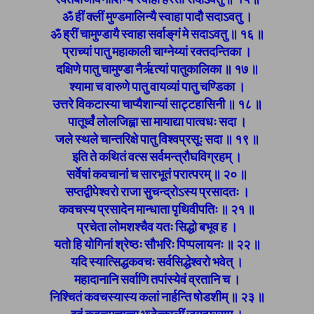
ॐ हीं क्लीं मुण्डमालिन्यै स्वाहा पादौ सदाऽवतु ।
ॐ ह्रीं चामुण्डायै स्वाहा सर्वाङ्‌गं मे सदाऽवतु ॥ १६ ॥
प्राच्यां पातु महाकाली चाग्नेय्यां रक्तदन्तिका ।
दक्षिणे पातु चामुण्डा नैर्ऋत्यां पातुकालिका ॥ १७ ॥
श्यामा च वारुणे पातु वायव्यां पातु चण्डिका ।
उत्तरे विकटास्या चाप्यैशान्यां साट्टहासिनी ॥ १८ ॥
पातूर्ध्वं लोलजिह्वा सा मायाद्या पात्वधः सदा ।
जले स्थले चान्तरिक्षे पातु विश्वप्रसूः सदा ॥ १९ ॥
इति ते कथितं वत्स सर्वमन्त्रौघविग्रहम् ।
सर्वेषां कवचानां च सारभूतं परात्परम् ॥ २० ॥
सप्तद्वीपेश्वरो राजा सुचन्द्रोऽस्य प्रसादतः ।
कवचस्य प्रसादेन मान्धाता पृथिवीपतिः ॥ २१ ॥
प्रचेता लोमशश्चैव यतः सिद्धो बभूव ह ।
यतो हि योगिनां श्रेष्ठः सौभरिः पिप्पलायनः ॥ २२ ॥
यदि स्यात्सिद्धकवचः सर्वसिद्धेश्वरो भवेत् ।
महादानानि सर्वाणि तपांस्येवं व्रतानि च ।
निश्चितं कवचस्यास्य कलां नार्हन्ति षोडशीम् ॥ २३ ॥