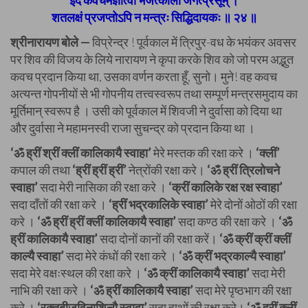
इदं कवचमज्ञात्वा भजेत्कालीं जगत्प्रसूम् ।
शतलक्षं प्रजप्तोऽपि न मन्त्रः सिद्धिदायकः ॥ २४ ॥
श्रीनारायण बोले —
विप्रेन्द्र ! पूर्वकाल में त्रिपुर-वध के भयंकर अवसर
पर शिव की विजय के लिये नारायण ने कृपा करके शिव को जो परम अद्भुत
कवच प्रदान किया था, उसका वर्णन करता हूँ, सुनो। मुने! वह कवच
अत्यन्त गोपनीयों से भी गोपनीय तत्त्वस्वरूप तथा सम्पूर्ण मन्त्रसमुदाय का
मूर्तिमान् स्वरूप है । उसी को पूर्वकाल में शिवजी ने दुर्वासा को दिया था
और दुर्वासा ने महामनस्वी राजा सुचन्द्र को प्रदान किया था ।
‘ॐ ह्रीं श्रीं क्लीं कालिकायै स्वाहा’
मेरे मस्तक की रक्षा करे ।
‘क्लीं’
कपाल की तथा
‘ह्रीं ह्रीं ह्रीं’
नेत्रोंकी रक्षा करे।
‘ॐ ह्रीं त्रिलोचने
स्वाहा’
सदा मेरी नासिका की रक्षा करे ।
‘क्रीं कालिके रक्ष रक्ष स्वाहा’
सदा दाँतों की रक्षा करे ।
‘ह्रीं भद्रकालिके स्वाहा’
मेरे दोनों ओठों की रक्षा
करे ।
‘ॐ ह्रीं ह्रीं क्लीं कालिकायै स्वाहा’
सदा कण्ठ की रक्षा करे ।
‘ॐ
ह्रीं कालिकायै स्वाहा’
सदा दोनों कानों की रक्षा करें।
‘ॐ क्रीं क्रीं क्लीं
काल्यै स्वाहा’
सदा मेरे कंधों की रक्षा करे ।
‘ॐ क्रीं भद्रकाल्यै स्वाहा’
सदा मेरे वक्षःस्थल की रक्षा करे ।
‘ॐ क्रीं कालिकायै स्वाहा’
सदा मेरी
नाभि की रक्षा करे ।
‘ॐ ह्रीं कालिकायै स्वाहा’
सदा मेरे पृष्ठभाग की रक्षा
करे ।
‘रक्तबीजविनाशिन्यै स्वाहा’
सदा हाथों की रक्षा करे।
‘ॐ ह्रीं क्लीं