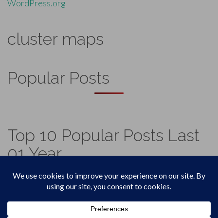
WordPress.org
cluster maps
Popular Posts
Top 10 Popular Posts Last
01 Year
Footer
Top
Home
Menu
© 2026
Vadicjagat
.
Theme by
XtremelySocial
.