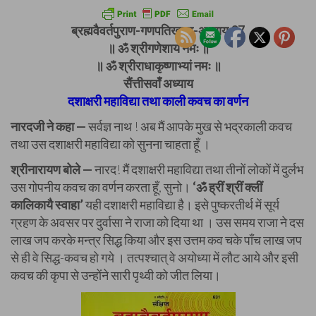
ब्रह्मवैवर्तपुराण-गणपतिखण्ड-अध्याय 37
॥ ॐ श्रीगणेशाय नमः ॥
॥ ॐ श्रीराधाकृष्णाभ्यां नमः ॥
सैंत्तीसवाँ अध्याय
दशाक्षरी महाविद्या तथा काली कवच का वर्णन
नारदजी ने कहा —
सर्वज्ञ नाथ ! अब मैं आपके मुख से भद्रकाली कवच
तथा उस दशाक्षरी महाविद्या को सुनना चाहता हूँ ।
श्रीनारायण बोले —
नारद! मैं दशाक्षरी महाविद्या तथा तीनों लोकों में दुर्लभ
उस गोपनीय कवच का वर्णन करता हूँ, सुनो।
‘ॐ ह्रीं श्रीं क्लीं
कालिकायै स्वाहा’
यही दशाक्षरी महाविद्या है। इसे पुष्करतीर्थ में सूर्य
ग्रहण के अवसर पर दुर्वासा ने राजा को दिया था । उस समय राजा ने दस
लाख जप करके मन्त्र सिद्ध किया और इस उत्तम कव चके पाँच लाख जप
से ही वे सिद्ध-कवच हो गये । तत्पश्चात् वे अयोध्या में लौट आये और इसी
कवच की कृपा से उन्होंने सारी पृथ्वी को जीत लिया।