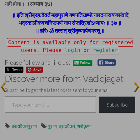
नहीं होता।
(अध्याय ३७)
॥ इति श्रीब्रह्मवैवर्त महापुराणे गणपतिखण्डे नारदनारायणसंवादे
भद्रकालीकवचनिरूपणं नाम संप्तत्रिशोऽध्यायः ॥ ३७ ॥
॥ हरिः ॐ तत्सत् श्रीकृष्णार्पणमस्तु ॥
Content is available only for registered
users. Please
login
or
register
Please follow and like us:
Discover more from Vadicjagat
Subscribe to get the latest posts sent to your email.
Type your email…
Subscribe
ब्रह्मवैवर्तपुराण
पुराण
,
ब्रह्मवैवर्त
,
श्रीकृष्ण