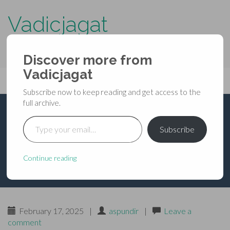
Vadicjagat
know more about…..
Discover more from
Primary
Vadicjagat
Skip
Vadicjagat
to
Menu
Subscribe now to keep reading and get access to the
content
full archive.
Type your email…
ब्रह्मवैवर्तपुराण-गणपतिखण्ड-
Subscribe
अध्याय 37
Continue reading
February 17, 2025
|
aspundir
|
Leave a
comment