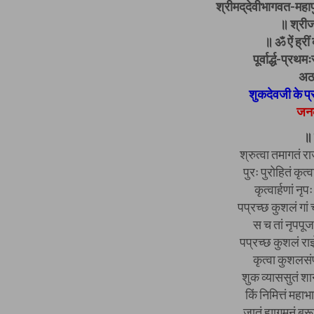
श्रीमद्‌देवीभागवत-मह
॥ श्रीज
॥ ॐ ऐं ह्रीं 
पूर्वार्द्ध-प्र
अठा
शुकदेवजी के प
जनक
॥ 
श्रुत्वा तमागतं र
पुरः पुरोहितं कृत्
कृत्वार्हणां नृ
पप्रच्छ कुशलं गां 
स च तां नृपपूजां
पप्रच्छ कुशलं राज्
कृत्वा कुशलसंप
शुक व्याससुतं शान
किं निमित्तं महाभ
जातं ह्यागमनं ब्र