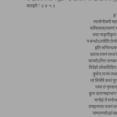
बताइये ? ॥ ४-५ ॥
॥ 
व्यासेनोक्तो म
सर्वेषामाश्रमाणां
मया नाङ्गीकृतं वा
न बन्धोऽस्तीति तेनो
इति सन्दिग्धम
उवाच वचनं तथ्यं 
याज्योऽस्ति जनकस्
विदेहो लोकविदितः
कुर्वन् राज्यं त
त्वं बिभेषि कथं प
पश्य तं नृपशार
कुरु दारान्महाभाग 
सन्देहं ते मनो
तच्छ्रुत्वा वचनं 
सम्प्राप्तोऽहं म