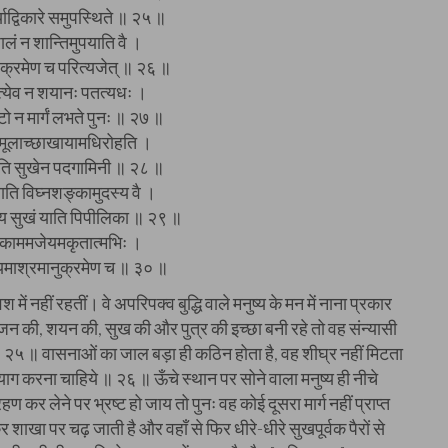
्याद्विकारे समुपस्थिते ॥ २५ ॥
ालं न शान्तिमुपयाति वै ।
क्रमेण च परित्यजेत् ॥ २६ ॥
पतत्येव न शयानः पतत्यधः ।
टो न मार्गं लभते पुनः ॥ २७ ॥
मूलाच्छाखायामधिरोहति ।
ाति सुखेन पदगामिनी ॥ २८ ॥
ति विघ्नशङ्कामुदस्य वै ।
म्य सुखं याति पिपीलिका ॥ २९ ॥
ं काममजेयमकृतात्मभिः ।
यमाश्रमानुक्रमेण च ॥ ३० ॥
 वश में नहीं रहतीं। वे अपरिपक्व बुद्धि वाले मनुष्य के मन में नाना प्रकार
 भोजन की, शयन की, सुख की और पुत्र की इच्छा बनी रहे तो वह संन्यासी
॥ २५ ॥ वासनाओं का जाल बड़ा ही कठिन होता है, वह शीघ्र नहीं मिटता
याग करना चाहिये ॥ २६ ॥ ऊँचे स्थान पर सोने वाला मनुष्य ही नीचे
हण कर लेने पर भ्रष्ट हो जाय तो पुनः वह कोई दूसरा मार्ग नहीं प्राप्त
ाखा पर चढ़ जाती है और वहाँ से फिर धीरे-धीरे सुखपूर्वक पैरों से