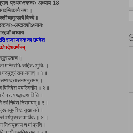
ापुराण-प्रथमःस्कन्धः-अध्याय-18
गदम्बिकायै नमः ॥
S
क्लीं चामुण्डायै विच्चे ॥
fo
थमःस्कन्धः-अष्टादशोऽध्यायः
रहवाँ अध्याय
्रति राजा जनक का उपदेश
ोपदेशवर्णनम्
सूत उवाच ॥
ाजा मन्त्रिभिः सहितः शुचिः ।
वा गुरुपुत्रं समभ्यगात् ॥ १ ॥
पः सम्यग्दत्तासनमनुत्तमम् ।
च विनिवेद्य पयस्विनीम् ॥ २ ॥
 वै प्रत्यगृह्णाद्यथाविधि ।
ञे स्वं निवेद्य निरामयम् ॥ ३ ॥
्रश्नमुपविष्टं सुखासने ।
्तं पर्यपृच्छत पार्थिवः ॥ ४ ॥
ाग निःस्पृहस्य च मां प्रति ।
ूहि कार्यं तन्मुनिसत्तम ॥ ५ ॥