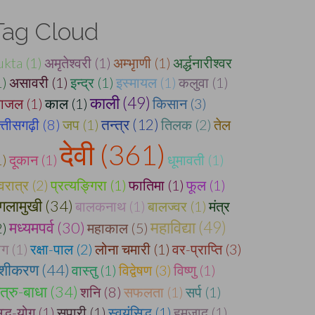
Tag Cloud
ukta (1)
अमृतेश्वरी (1)
अम्भृाणी (1)
अर्द्धनारीश्वर
1)
असावरी (1)
इन्द्र (1)
इस्मायल (1)
कलुवा (1)
काली (49)
ाजल (1)
काल (1)
किसान (3)
त्तीसगढ़ी (8)
जप (1)
तन्त्र (12)
तिलक (2)
तेल
देवी (361)
1)
दूकान (1)
धूमावती (1)
वरात्र (2)
प्रत्यङ्गिरा (1)
फातिमा (1)
फूल (1)
गलामुखी (34)
बालकनाथ (1)
बालज्वर (1)
मंत्र
महाविद्या (49)
मध्यमपर्व (30)
2)
महाकाल (5)
ोग (1)
रक्षा-पाल (2)
लोना चमारी (1)
वर-प्राप्ति (3)
शीकरण (44)
वास्तु (1)
विद्वेषण (3)
विष्णु (1)
त्रु-बाधा (34)
शनि (8)
सफलता (1)
सर्प (1)
िद्ध-योग (1)
सुपारी (1)
स्वयंसिद्ध (1)
हमजाद (1)