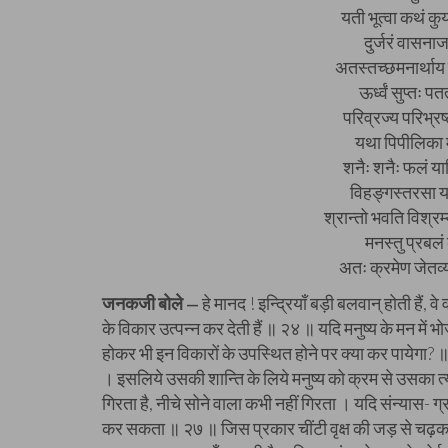
यती भूत्वा कथं कुर
दुर्जरं वासनाज
अतस्तच्छमनार्थाय 
ऊर्ध्वं सुप्तः 
परिव्रज्य परिभ्रष्
यथा पिपीलिका 
शनैः शनैः फलं य
विहङ्गस्तरसा या
श्रान्तो भवति विश्र
मनस्तु प्रबल
अतः क्रमेण जेतव्
जनकजी बोले
हे मानद ! इन्द्रियाँ बड़ी बलवान् होती हैं, वे
—
के विकार उत्पन्न कर देती हैं ॥ २४ ॥ यदि मनुष्य के मन में
होकर भी इन विकारों के उपस्थित होने पर क्या कर पायेगा? 
। इसलिये उसकी शान्ति के लिये मनुष्य को क्रम से उसका त्
गिरता है, नीचे सोने वाला कभी नहीं गिरता । यदि संन्यास- ग्र
कर सकता ॥ २७ ॥ जिस प्रकार चींटी वृक्ष की जड़ से चढ़कर श