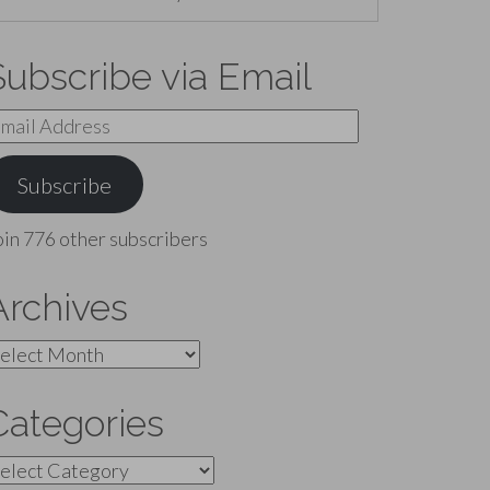
Subscribe via Email
mail
ddress
Subscribe
oin 776 other subscribers
Archives
rchives
Categories
ategories