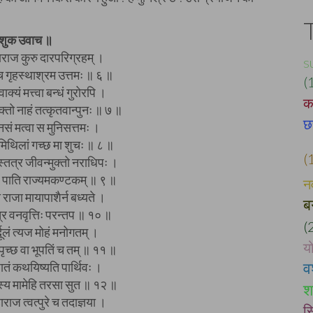
शुक उवाच ॥
हाराज कुरु दारपरिग्रहम् ।
s
 च गृहस्थाश्रम उत्तमः ॥ ६ ॥
(
क्यं मत्त्वा बन्धं गुरोरपि ।
क
क्तो नाहं तत्कृतवान्पुनः ॥ ७ ॥
छ
नसं मत्वा स मुनिसत्तमः ।
मिथिलां गच्छ मा शुचः ॥ ८ ॥
(
तत्र जीवन्मुक्तो नराधिपः ।
 पाति राज्यमकण्टकम् ॥ ९ ॥
न
था राजा मायापाशैर्न बध्यते ।
ब
ुत्र वनवृत्तिः परन्तप ॥ १० ॥
(
्दूलं त्यज मोहं मनोगतम् ।
य
पृच्छ वा भूपतिं च तम् ॥ ११ ॥
व
जातं कथयिष्यति पार्थिवः ।
तस्य मामेहि तरसा सुत ॥ १२ ॥
श
हाराज त्वत्पुरे च तदाज्ञया ।
स