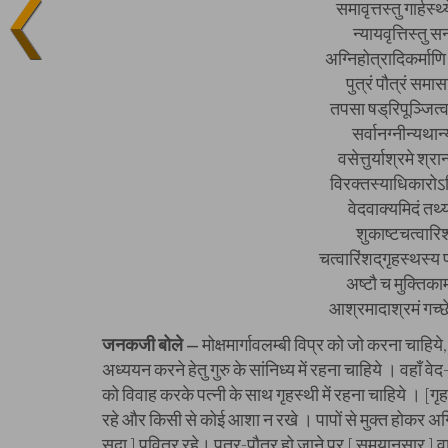
समावृत्तस्तु गार्हस
न्यायवृत्तिस्तु
अग्निहोत्रादिकर्माणि
पुत्रं पौत्रं समा
तपसा षड्‌रिपूञ्जित्वा
सर्वानग्नीन्यथान्
वसेत्तुर्याश्रमे श्र
विरक्तस्याधिकारोऽस्
वेदवाक्यमिदं तथ्
शुकाष्टचत्वारिश
चत्वारिंशद्‌गृहस्थस्य
अष्टौ च मुक्तिक
आश्रमादाश्रमं गच्छ
जनकजी बोले
मोक्षमार्गावलम्बी विप्र को जो करना चाहिय
—
अध्ययन करने हेतु गुरु के सांनिध्य में रहना चाहिये । वहाँ वेद
को विवाह करके पत्नी के साथ गृहस्थी में रहना चाहिये । [गृहस्
रहे और किसी से कोई आशा न रखे । पापों से मुक्त होकर अग
सदा ] पवित्र रहे। पुत्र-पौत्र हो जाने पर [ समयानुसार ] वा