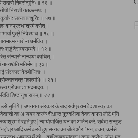
्थ्ये सदारो निवसेन्मुनिः ॥ १६ ॥
 सन्तोषी निराशी गतकल्मषः ।
 कुर्वाणः सत्यवाक्शुचिः ॥ १७ ॥
साद्य वानप्रस्थाश्रमे वसेत् ।
 भार्यां पुत्रे निवेश्य च ॥ १८ ॥
यायमात्मन्यारोप्य धर्मवित् ।
ान्तः शुद्धे वैराग्यसम्भवे ॥ १९ ॥
ति संन्यासे नान्यथा क्वचित् ।
यं नान्यथेति मतिर्मम ॥ २० ॥
द्वै संस्कारा वेदबोधिताः ।
 प्रोक्तास्तत्र महात्मभिः ॥ २१ ॥
ामस्य प्रोक्ताः शमदमादयः ।
ेदिति शिष्टानुशासनम् ॥ २२ ॥
े, उसे सुनिये। उपनयन संस्कार के बाद सर्वप्रथम वेदशास्त्र का
-वेदान्तों का अध्ययन करके दीक्षान्त गुरुदक्षिणा देकर वापस लौटे मुनि
थाश्रम में रहते हुए ] न्यायोपार्जित धन का अर्जन करे, सर्वदा सन्तुष्ट
्निहोत्र आदि कर्म करते हुए सत्यवचन बोले और [ मन, वचन, कर्मसे
नप्रस्थ-आश्रम में रहे । वहाँ तपश्चर्याद्वारा [ काम, क्रोध, लोभ, मद,