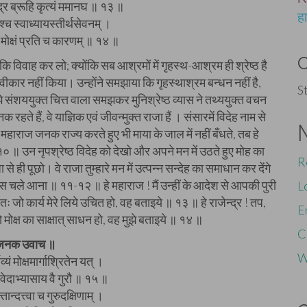
्द्र ब्रूहि कृत्यं ममानघ ॥ १३ ॥
ह
ाश्च स्वाध्यायस्तीर्थसेवनम् ।
्र मोक्षं प्रति च कारणम् ॥ १४ ॥
कि विवाह कर लो; क्योंकि सब आश्रमों में गृहस्थ-आश्रम ही श्रेष्ठ है
वीकार नहीं किया। उन्होंने समझाया कि गृहस्थाश्रम बन्धन नहीं है,
S
े संशययुक्त चित्त वाला समझकर मुनिश्रेष्ठ व्यास ने तथ्ययुक्त वचन
ते हैं, वे याज्ञिक एवं जीवन्मुक्त राजा हैं । संसारमें विदेह नाम से
र! महाराज जनक राज्य करते हुए भी माया के जाल में नहीं बँधते, तब हे
 १० ॥ उन नृपश्रेष्ठ विदेह को देखो और अपने मन में उठते हुए मोह का
R
ही पूछो। वे राजा तुम्हारे मन में उत्पन्न सन्देह का समाधान कर देंगे
 पास चले आना ॥ ११-१२ ॥ हे महाराज ! मैं उन्हीं के आदेश से आपकी पुरी
L
, अतः जो कार्य मेरे लिये उचित हो, वह बताइये ॥ १३ ॥ हे राजेन्द्र ! तप,
E
ो मोक्ष का साक्षात् साधन हो, वह मुझे बताइये ॥ १४ ॥
C
जनक उवाच ॥
W
व्यं मोक्षमार्गाश्रितेन यत् ।
वेदाभ्यासाय वै गुरौ ॥ १५ ॥
ान्दत्त्वा च गुरुदक्षिणाम् ।