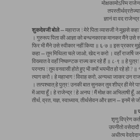
मोक्षकामोऽस्मि राजेन
तपस्तीर्थव्रतेज्य
ज्ञानं वा वद राजेन्द
शुकदेवजी बोले
महाराज ! मेरे पिता व्यासजी ने मुझसे कहा 
—
। गुरुरूप पिता की आज्ञा को बन्धनकारक मानकर मैंने उसे स्
फिर भी मैंने उसे स्वीकार नहीं किया ॥ ६-७ ॥ इस प्रकार मुझ
कहा
तुम मिथिला चले जाओ, खेद न करो । वहाँ राजर्षि जनक रह
—
विख्यात वे वहाँ निष्कण्टक राज्य कर रहे हैं ॥ ८-९ ॥ हे पुत्
परन्तप ! तुम वनवासी होते हुए भी क्यों भयभीत हो रहे हो ? ॥
त्याग करो। हे महाभाग ! विवाह करो, अन्यथा जाकर उन राजा से 
। तत्पश्चात् हे पुत्र! उनकी बात सुनकर तुम शीघ्र ही मेरे
में आया हूँ। हे राजेन्द्र ! हे अनघ ! मैं मोक्ष का अभिलाषी हूँ
तीर्थ, व्रत, यज्ञ, स्वाध्याय, तीर्थसेवन और ज्ञान
इनमें से ज
—
॥ 
शृणु विप्रेण कर्त
उपनीतो वसेदादौ 
अधीत्य वेदवेदान्त