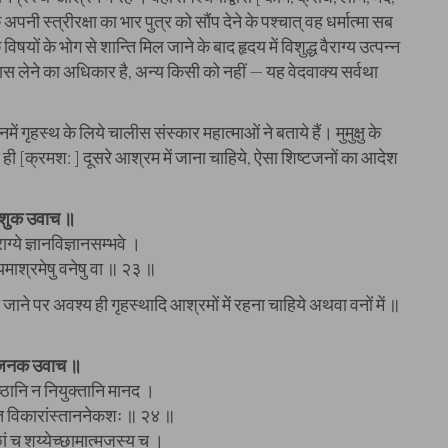
नी स्त्रीरक्षा का भार पुत्र को सौंप देने के पश्चात् वह धर्मात्मा सब
यों के भोग से शान्ति मिल जाने के बाद हृदय में विशुद्ध वैराग्य उत्पन्न
ास लेने का अधिकार है, अन्य किसी को नहीं — यह वेदवाक्य सर्वथा
ें गृहस्थ के लिये चालीस संस्कार महात्माओं ने बताये हैं। मुमुक्षु के
ही [क्रमश: ] दूसरे आश्रम में जाना चाहिये, ऐसा शिष्टजनों का आदेश
शुक उवाच ॥
ैराग्ये ज्ञानविज्ञानसम्भवे ।
यमाश्रमेषु वनेषु वा ॥ २३ ॥
 हो जाने पर अवश्य ही गृहस्थादि आश्रमों में रहना चाहिये अथवा वनों में ॥
जनक उवाच ॥
ष्ठानि न नियुक्तानि मानद ।
्ति विकारांस्ताननेकशः ॥ २४ ॥
छां च शय्येच्छामात्मजस्य च ।