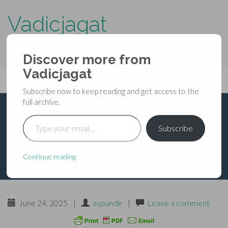
Vadicjagat
know more about…..
Discover more from
Primary
Vadicjagat
Skip
Vadicjagat
to
Menu
Subscribe now to keep reading and get access to the
content
full archive.
Type your email…
अग्निपुराण – अध्याय 157
Subscribe
Continue reading
June 24, 2025
|
aspundir
|
Leave a comment