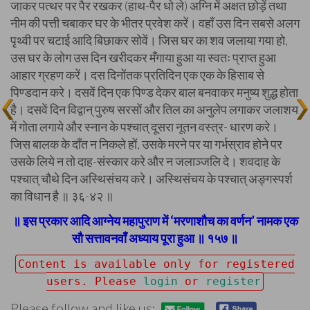
जाकर पत्थर पर पैर रखकर (हाथ-पैर धो ले) अग्नि में अक्षत छोड़ें तथा
नीम की पत्ती चबाकर घर के भीतर प्रवेश करें। वहाँ उस दिन सबसे अलग
पृथ्वी पर चटाई आदि बिछाकर सोवें। जिस घर का शव जलाया गया हो,
उस घर के लोग उस दिन खरीदकर मँगाया हुआ या स्वतः प्राप्त हुआ
आहार ग्रहण करें। दस दिनोंतक प्रतिदिन एक एक के हिसाब से
पिण्डदान करे। दसवें दिन एक पिण्ड देकर बाल बनवाकर मनुष्य शुद्ध होता
है। दसवें दिन विद्वान् पुरुष सरसों और तिल का अनुलेप लगाकर जलाशय
में गोता लगाये और स्नान के पश्चात् दूसरा नूतन वस्त्र- धारण करे।
जिस बालक के दाँत न निकले हों, उसके मरने पर या गर्भस्राव होने पर
उसके लिये न तो दाह-संस्कार करे और न जलाञ्जलि दे। शवदाह के
पश्चात् चौथे दिन अस्थिसंचय करे। अस्थिसंचय के पश्चात् अङ्गस्पर्श
का विधान है ॥ ३६-४२ ॥
॥ इस प्रकार आदि आग्नेय महापुराण में ‘मरणाशौच का वर्णन’ नामक एक
सौ सत्तावनवाँ अध्याय पूरा हुआ ॥ १५७ ॥
Content is available only for registered
users. Please
login
or
register
Please follow and like us: