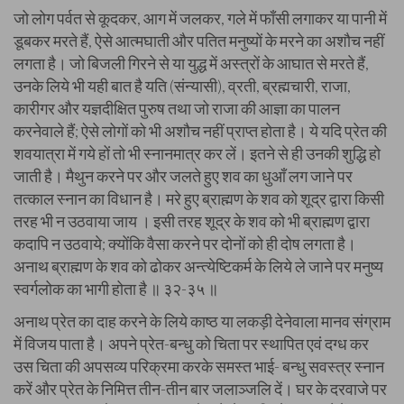
जो लोग पर्वत से कूदकर, आग में जलकर, गले में फाँसी लगाकर या पानी में
डूबकर मरते हैं, ऐसे आत्मघाती और पतित मनुष्यों के मरने का अशौच नहीं
लगता है। जो बिजली गिरने से या युद्ध में अस्त्रों के आघात से मरते हैं,
उनके लिये भी यही बात है यति (संन्यासी), व्रती, ब्रह्मचारी, राजा,
कारीगर और यज्ञदीक्षित पुरुष तथा जो राजा की आज्ञा का पालन
करनेवाले हैं; ऐसे लोगों को भी अशौच नहीं प्राप्त होता है। ये यदि प्रेत की
शवयात्रा में गये हों तो भी स्नानमात्र कर लें। इतने से ही उनकी शुद्धि हो
जाती है। मैथुन करने पर और जलते हुए शव का धुआँ लग जाने पर
तत्काल स्नान का विधान है। मरे हुए ब्राह्मण के शव को शूद्र द्वारा किसी
तरह भी न उठवाया जाय । इसी तरह शूद्र के शव को भी ब्राह्मण द्वारा
कदापि न उठवाये; क्योंकि वैसा करने पर दोनों को ही दोष लगता है।
अनाथ ब्राह्मण के शव को ढोकर अन्त्येष्टिकर्म के लिये ले जाने पर मनुष्य
स्वर्गलोक का भागी होता है ॥ ३२-३५ ॥
अनाथ प्रेत का दाह करने के लिये काष्ठ या लकड़ी देनेवाला मानव संग्राम
में विजय पाता है। अपने प्रेत-बन्धु को चिता पर स्थापित एवं दग्ध कर
उस चिता की अपसव्य परिक्रमा करके समस्त भाई- बन्धु सवस्त्र स्नान
करें और प्रेत के निमित्त तीन-तीन बार जलाञ्जलि दें। घर के दरवाजे पर