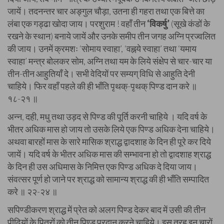
जायें। तदनन्तर चार अङ्गुल चौड़ा, उतना ही गहरा तथा एक बित्ते का
लंबा एक गड्ढा खोदा जाय। परशुराम ! वहाँ तीन
‘विकर्षु’
(सूखे कंडों के
रखने के स्थान) बनाये जायें और उनके समीप तीन जगह अग्नि प्रज्वलित
की जाय। उनमें क्रमशः ‘सोमाय स्वाहा’, ‘वह्नये स्वाहा’ तथा ‘यमाय
स्वाहा’ मन्त्र बोलकर सोम, अग्नि तथा यम के लिये संक्षेप से चार-चार या
तीन-तीन आहुतियाँ दे। सभी वेदियों पर सम्यग् विधि से आहुति देनी
चाहिये। फिर वहाँ पहले की ही भाँति पृथक्-पृथक् पिण्ड दान करे ॥
१८-२१ ॥
अन्न, दही, मधु तथा उड़द से पिण्ड की पूर्ति करनी चाहिये । यदि वर्ष के
भीतर अधिक मास हो जाय तो उसके लिये एक पिण्ड अधिक देना चाहिये।
अथवा बारहों मास के सारे मासिक श्राद्ध द्वादशाह के दिन ही पूरे कर दिये
जायें। यदि वर्ष के भीतर अधिक मास की सम्भावना हो तो द्वादशाह श्राद्ध
के दिन ही उस अधिमास के निमित्त एक पिण्ड अधिक दे दिया जाय।
संवत्सर पूर्ण हो जाने पर श्राद्ध को सामान्य श्राद्ध की ही भाँति सम्पादित
करे ॥ २२-२४ ॥
सपिण्डीकरण श्राद्ध में प्रेत को अलग पिण्ड देकर बाद में उसी की तीन
पीढ़ियों के पितरों को तीन पिण्ड प्रदान करने चाहिये। इस तरह इन चारों