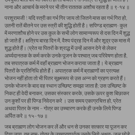
नाना और आचार्य के मरने पर भी तीन राततक अशौच रहता है ॥ ९-१४ ॥
परशुरामजी ! यदि स्त्री का गर्भ गिर जाय तो जितने मास का गर्भ गिरा हो,
उतनी रातें बीतने पर उस स्त्री की शुद्धि होती है। सपिण्ड ब्राह्मण- कुल
में मरणाशौच होने पर उस कुल के सभी लोग सामान्यरूप से दस दिन में शुद्ध
हो जाते हैं। क्षत्रिय बारह दिन में, वैश्य पंद्रह दिन में और शूद्र एक मास में
शुद्ध होते हैं। (प्रेत या पितरों के श्राद्ध में उन्हें आसन देने से लेकर
अर्घ्यदानतक के कर्म करके उनके पूजन के पश्चात् जब परिवेषण होता है,
तब सपात्रक कर्म में वहाँ ब्राह्मण भोजन कराया जाता है। ये ब्राह्मण
पितरों के प्रतिनिधि होते हैं। अपात्रक कर्म में ब्राह्मणों का प्रत्यक्ष
भोजन नहीं होता तो भी पितर सूक्ष्मरूप से उस अन्न को ग्रहण करते हैं।
उनके भोजन के बाद वह स्थान उच्छिष्ट समझा जाता है; उस उच्छिष्ट के
निकट ही वेदी बनाकर, उसका संस्कार करके, उसके ऊपर कुश बिछाकर
उन कुशों पर ही पिण्ड निवेदन करे । उस समय एकाग्रचित्त हो, प्रेत
अथवा पितर के नाम – गोत्र का उच्चारण करके ही उनके लिये पिण्ड
अर्पित करे ॥ १५–१७ ॥
जब ब्राह्मण लोग भोजन कर लें और धन से उनका सत्कार या पूजन कर
दिया जाय, तब नाम- गोत्र के उच्चारणपूर्वक उनके लिये अक्षत- जल छोड़े