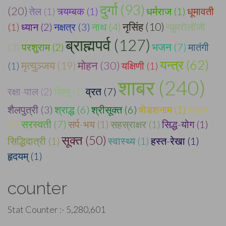
दुर्गा (93)
(20)
तेल (1)
त्र्यम्बक (1)
धर्मराज (1)
धूमावती
(1)
ध्यान (2)
नक्षत्र (3)
नाथ (4)
नृसिंह (10)
न्युमरोलॉजी
ब्राह्मपर्व (127)
(3)
परशुराम (2)
भजन (7)
मातंगी
यन्त्र (62)
मोहन (30)
मृत्युञ्जय (19)
(1)
यक्षिणी (1)
शाबर (240)
रक्षा-पाल (2)
विष्णु (1)
व्रत (7)
शैलपुत्री (3)
श्राद्ध (6)
श्रीसूक्त (6)
षोडशनाम (1)
संतान
(1)
सरस्वती (7)
सर्प-भय (1)
सहस्राक्षर (1)
सिद्ध-योग (1)
सूक्त (50)
सिद्धिदात्री (1)
स्वास्थ्य (1)
हस्त-रेखा (1)
हृदयम् (1)
counter
Stat Counter :-
5,280,601