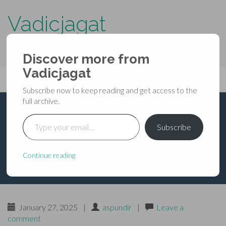
Vadicjagat
know more about…..
Discover more from
Primary
Vadicjagat
Skip
Vadicjagat
to
Menu
Subscribe now to keep reading and get access to the
content
full archive.
Type your email…
ब्रह्मवैवर्तपुराण –
Subscribe
प्रकृतिखण्ड – अध्याय 12
Continue reading
January 27, 2025
|
aspundir
|
Leave a
comment