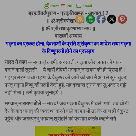
ब्रह्मवैवर्तपुराण – प्रकृतिखण्ड – अध्याय 12
॥ ॐ श्रीगणेशाय नमः ॥
॥ ॐ श्रीराधाकृष्णाभ्यां नमः ॥
बारहवाँ अध्याय
गङ्गा का प्रकट होना, देवताओं के प्रति श्रीकृष्ण का आदेश तथा गङ्गा
के विष्णुपत्नी होने का प्रसङ्ग
नारद ने कहा
— भगवन्! लक्ष्मी, सरस्वती, गङ्गा और जगत्‌ को पावन
बनाने वाली तुलसी — ये चारों देवियाँ भगवान् नारायण की ही प्रिया हैं ।
यह प्रसङ्ग तथा गङ्गा के वैकुण्ठ को जाने की बात मैं आपसे सुन चुका;
परंतु गङ्गा विष्णु की पत्नी कैसे हुई, यह वृत्तान्त सुनने का सुअवसर मुझे
नहीं मिला। उसे कृपया सुनाइये ।
भगवान् नारायण बोले
— नारद! जब गङ्गा वैकुण्ठ में चली गयी, तब थोड़ी
देर के बाद जगत् की व्यवस्था करने वाले ब्रह्मा भी उसके साथ ही वैकुण्ठ
पहुँचे और जगत्प्रभु भगवान् श्रीहरि को प्रणाम करके कहने लगे ।