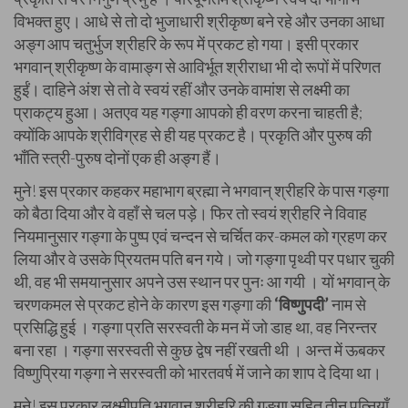
विभक्त हुए। आधे से तो दो भुजाधारी श्रीकृष्ण बने रहे और उनका आधा
अङ्ग आप चतुर्भुज श्रीहरि के रूप में प्रकट हो गया। इसी प्रकार
भगवान् श्रीकृष्ण के वामाङ्ग से आविर्भूत श्रीराधा भी दो रूपों में परिणत
हुईं। दाहिने अंश से तो वे स्वयं रहीं और उनके वामांश से लक्ष्मी का
प्राकट्य हुआ। अतएव यह गङ्गा आपको ही वरण करना चाहती है;
क्योंकि आपके श्रीविग्रह से ही यह प्रकट है। प्रकृति और पुरुष की
भाँति स्त्री-पुरुष दोनों एक ही अङ्ग हैं।
मुने! इस प्रकार कहकर महाभाग ब्रह्मा ने भगवान् श्रीहरि के पास गङ्गा
को बैठा दिया और वे वहाँ से चल पड़े। फिर तो स्वयं श्रीहरि ने विवाह
नियमानुसार गङ्गा के पुष्प एवं चन्दन से चर्चित कर-कमल को ग्रहण कर
लिया और वे उसके प्रियतम पति बन गये। जो गङ्गा पृथ्वी पर पधार चुकी
थी, वह भी समयानुसार अपने उस स्थान पर पुनः आ गयी । यों भगवान्‌ के
चरणकमल से प्रकट होने के कारण इस गङ्गा की
‘विष्णुपदी’
नाम से
प्रसिद्धि हुई । गङ्गा प्रति सरस्वती के मन में जो डाह था, वह निरन्तर
बना रहा । गङ्गा सरस्वती से कुछ द्वेष नहीं रखती थी । अन्त में ऊबकर
विष्णुप्रिया गङ्गा ने सरस्वती को भारतवर्ष में जाने का शाप दे दिया था।
मुने! इस प्रकार लक्ष्मीपति भगवान् श्रीहरि की गङ्गा सहित तीन पत्नियाँ