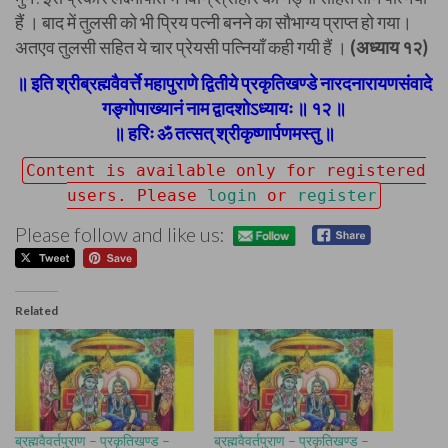
हैं । बाद में तुलसी को भी प्रिय पत्नी बनने का सौभाग्य प्राप्त हो गया।
अतएव तुलसी सहित ये चार प्रेयसी पत्नियाँ कही गयी हैं ।
(अध्याय १२)
॥ इति श्रीब्रह्मवैवर्त्ते महापुराणे द्वितीये प्रकृतिखण्डे नारदनारायणसंवादे
गङ्गोपाख्यानं नाम द्वादशोऽध्यायः ॥ १२ ॥
॥ हरिः ॐ तत्सत् श्रीकृष्णार्पणमस्तु ॥
Content is available only for registered
users. Please
login
or
register
Please follow and like us:
Related
ब्रह्मवैवर्तपुराण – प्रकृतिखण्ड –
ब्रह्मवैवर्तपुराण – प्रकृतिखण्ड –