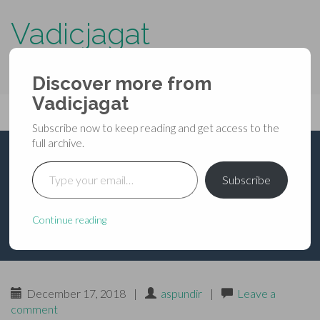
Vadicjagat
know more about…..
Discover more from
Primary
Vadicjagat
Skip
Vadicjagat
to
Menu
Subscribe now to keep reading and get access to the
content
full archive.
Type your email…
भविष्यपुराण – ब्राह्म पर्व –
Subscribe
अध्याय १३८
Continue reading
December 17, 2018
|
aspundir
|
Leave a
comment