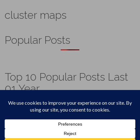
cluster maps
Popular Posts
Top 10 Popular Posts Last
01 Year
Footer
Top
Home
Menu
© 2026
Vadicjagat
.
Theme by
XtremelySocial
.
4,568,698