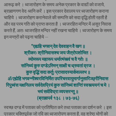
आरूढ़ करे । ध्वजारोहण के समय अनेक प्रकार के वाद्यों को वजाये,
ब्राह्मणगण वेद-ध्वनि करें । इस प्रकार देवालय पर ध्वजारोहण कराना
चाहिये । ध्वजारोहण करानेवाले की सम्पत्ति को सदा वृद्धि होती रहती है
और वह परम गति को प्राप्त करता है । ध्वजरहित मन्दिर में असुर निवास
करते हैं, अतः ध्वजरहित मन्दिर नहीं रखना चाहिये । ध्वजारोहण के समय
इन मन्त्रों को पढ़ना चाहिये —
“एह्यहि भगवन् देव देववाहन वै खग ॥
श्रीकरः श्रीनिवासश्च जय जैत्रोपशोभित ।
व्योमरूप महारूप धर्मात्मंस्त्वं च वै गतेः ॥
सांनिध्यं कुरु दण्डेऽस्मिन् साक्षी च ध्रुवतां व्रज ।
कुरु वृद्धिं सदा कर्तुः प्रासादस्यार्कवल्लभ ॥
ॐ एह्येहि भगवन्नीश्वरविनिर्मित उपरिचरवायुमार्गानुसारिञ्छ्रीनिवास
रिपुध्वंस यक्षनिलय सर्वदेवप्रियं कुरु सांनिध्यं शान्तिं स्वस्त्ययनं च मे ।
भयं सर्वविघ्रा व्यपसरन्तु ॥
(ब्राह्मपर्व १३८ । ७३-७६)
स्वच्छ दण्ड में पताका को प्रतिष्ठित करे तथा पताका का दर्शन करे । इस
प्रकार भक्तिपूर्वक जो रवि का ध्वजारोपण करता है, वह श्रेष्ठ भोगों को