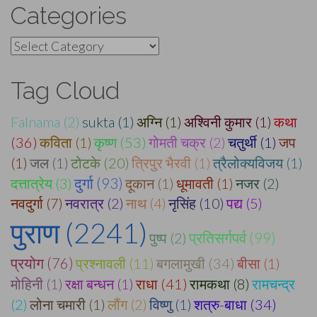
Categories
Categories
Tag Cloud
Falnama (2)
sukta (1)
अग्नि (1)
अश्विनी कुमार (1)
कथा
(36)
कविता (1)
कृष्ण (53)
गोमती चक्र (2)
चतुर्थी (1)
जप
(1)
जल (1)
टोटके (20)
त्रिपुर भैरवी (1)
त्रैलोक्यविजय (1)
दुर्गा (93)
दत्तात्रेय (3)
दूकान (1)
धूमावती (1)
नजर (2)
नवदुर्गा (7)
नवरात्र (2)
नाथ (4)
नृसिंह (10)
पद्य (5)
पुराण (2241)
प्रतिसर्गपर्व (99)
पुष्प (2)
प्रयोग (76)
प्रश्नावली (11)
बगलामुखी (34)
बीसा (1)
मोहिनी (1)
रक्षा बन्धन (1)
राधा (41)
रामकथा (8)
रामचन्द्र
(2)
लोना चमारी (1)
लौंग (2)
विष्णु (1)
शत्रु-बाधा (34)