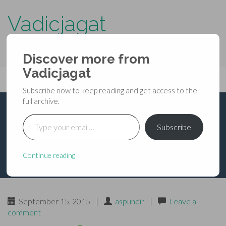
Vadicjagat
know more about…..
Discover more from
Primary
Vadicjagat
Skip
Vadicjagat
to
Menu
Subscribe now to keep reading and get access to the
content
full archive.
Type your email…
यात्रा से जुड़े शकुन
Subscribe
Continue reading
September 15, 2015
|
aspundir
|
Leave a
comment