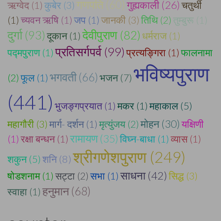
गणपति (60)
गुह्यकाली (26)
ऋग्वेद (1)
कुबेर (3)
चतुर्थी
(1)
च्यवन ऋषि (1)
जप (1)
जानकी (3)
तिथि (2)
तुम्बुरू (1)
दुर्गा (93)
देवीपुराण (82)
दूकान (1)
धर्मराज (1)
प्रतिसर्गपर्व (99)
पद्मपुराण (1)
प्रत्यङ्गिरा (1)
फालनामा
भविष्यपुराण
भगवती (66)
(2)
फूल (1)
भजन (7)
(441)
भुजङ्गप्रयात (1)
मकर (1)
महाकाल (5)
मोहन (30)
महागौरी (3)
मार्ग- दर्शन (1)
मृत्युंजय (2)
यक्षिणी
रामायण (35)
(1)
रक्षा बन्धन (1)
विघ्न-बाधा (1)
व्यास (1)
श्रीगणेशपुराण (249)
शकुन (5)
शनि (8)
साधना (42)
षोडशनाम (1)
सट्टा (2)
सभा (1)
सिद्ध (3)
हनुमान (68)
स्वाहा (1)