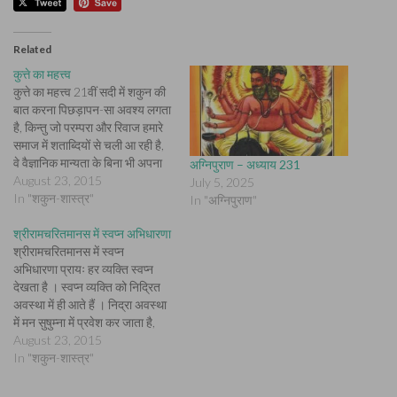
Related
कुत्ते का महत्त्व
कुत्ते का महत्त्व 21वीं सदी में शकुन की
बात करना पिछड़ापन-सा अवश्य लगता
है, किन्तु जो परम्परा और रिवाज हमारे
समाज में शताब्दियों से चली आ रही है,
वे वैज्ञानिक मान्यता के बिना भी अपना
अग्निपुराण – अध्याय 231
वजूद कायम रखे हैं । हमारे देश में
August 23, 2015
July 5, 2025
ज्योतिष को बहुत महत्त्व दिया जाता है,
In "शकुन-शास्त्र"
In "अग्निपुराण"
…
श्रीरामचरितमानस में स्वप्न अभिधारणा
श्रीरामचरितमानस में स्वप्न
अभिधारणा प्रायः हर व्यक्ति स्वप्न
देखता है । स्वप्न व्यक्ति को निद्रित
अवस्था में ही आते हैं । निद्रा अवस्था
में मन सुषुम्ना में प्रवेश कर जाता है,
लेकिन देह की सभी क्रियाएँ निरन्तर
August 23, 2015
जारी रहती है । हर संस्थान अपना
In "शकुन-शास्त्र"
कार्य करता है । तभी तो…