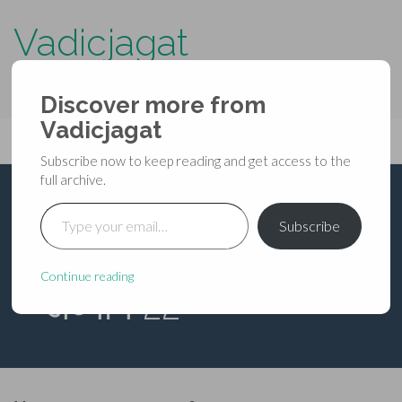
Vadicjagat
know more about…..
Discover more from
Primary
Vadicjagat
Skip
Vadicjagat
to
Menu
Subscribe now to keep reading and get access to the
content
full archive.
Type your email…
शिवमहापुराण – द्वितीय
Subscribe
रुद्रसंहिता [पंचम-युद्धखण्ड]
Continue reading
– अध्याय 22