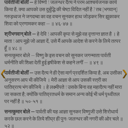
पार्वतीजी बोलीं —
हे विष्णो ! जलन्धर दैत्य ने परम आश्चर्यजनक कार्य
किया है, क्या आपको उस दुर्बुद्धि की चेष्टा विदित नहीं है ? तब [भगवान्]
गरुड़ध्वज ने जगदम्बा का वह वचन सुनकर हाथ जोड़कर सिर झुकाकर
शिवा को प्रणामकर कहा — ॥ ४६-४७ ॥
श्रीभगवान् बोले —
हे देवि ! आपकी कृपा से मुझे वह वृत्तान्त ज्ञात है । हे
माता ! आप मुझे जो आज्ञा दें, उसे मैं आपके आदेश से करने के लिये तत्पर
हूँ ॥ ४८ ॥
सनत्कुमार बोले — विष्णु के इस वचन को सुनकर जगन्माता पार्वती
धर्मनीति की शिक्षा देती हुई हृषीकेश से कहने लगीं — ॥ ४९ ॥
पार्वतीजी बोलीं —
उस दैत्य ने ही ऐसा मार्ग प्रदर्शित किया है, अब उसीका
अनुसरण आप भी कीजिये । मेरी आज्ञा से आप उसकी स्त्री का
पातिव्रत्य भंग कीजिये । हे लक्ष्मीपते ! उसके बिना वह महादैत्य नहीं मारा
जा सकता है; क्योंकि पातिव्रतधर्म के समान अन्य कोई भी धर्म पृथ्वीतल
पर नहीं है ॥ ५०-५१ ॥
सनत्कुमार बोले —
पार्वती की यह आज्ञा सुनकर विष्णुजी उसे शिरोधार्य
करके छल करने के लिये शीघ्र ही पुनः जलन्धर की नगरी की ओर चले ॥
५२ ॥