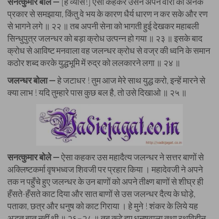
सनत्कुमार बोले —
[हे व्यास!] ऐसा कहकर उसने अपने वीरों को अनेक
प्रकार से समझाया, किंतु वे भय के कारण धैर्य धारण न कर सके और रण
से भागने लगे ॥ २२ ॥ तब अपनी सेना को भागती हुई देखकर महाबली
सिन्धुपुत्र जलन्धर को बड़ा क्रोध उत्पन्न हो गया ॥ २३ ॥ इसके बाद
क्रोध से आविष्ट मनवाला वह जलन्धर क्रोध से वज्र की ध्वनि के समान
कठोर शब्द करके युद्धभूमि में रुद्र को ललकारने लगा ॥ २४ ॥
जलन्धर बोला —
हे जटाधर ! तुम आज मेरे साथ युद्ध करो, इन्हें मारने से
क्या लाभ ! यदि तुम्हारे पास कुछ बल है, तो उसे दिखाओ ॥ २५ ॥
सनत्कुमार बोले —
ऐसा कहकर उस महादैत्य जलन्धर ने सत्तर बाणों से
अक्लिष्टकर्मा वृषभध्वज शिवजी पर प्रहार किया । महादेवजी ने अपने
तक न पहुँचे हुए जलन्धर के उन बाणों को अपने तीक्ष्ण बाणों से शीघ्र ही
हँसते-हँसते काट दिया और सात बाणों से उस जलन्धर दैत्य के घोड़े,
पताका, छत्र और धनुष को काट गिराया । हे मुने ! शंकर के लिये यह
अद्भुत बात नहीं थी ॥ २६–२८ ॥ तब कटे हुए धनुषवाला तथा रथविहीन