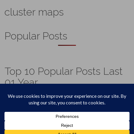
cluster maps
Popular Posts
Top 10 Popular Posts Last
01 Year
Footer
Top
Home
Menu
© 2026
Vadicjagat
.
Theme by
XtremelySocial
.
4,570,743