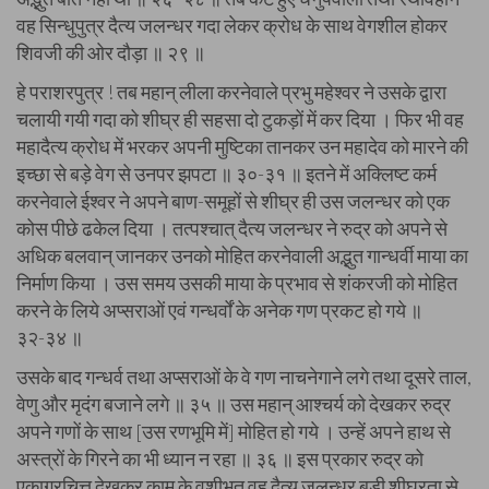
वह सिन्धुपुत्र दैत्य जलन्धर गदा लेकर क्रोध के साथ वेगशील होकर
शिवजी की ओर दौड़ा ॥ २९ ॥
हे पराशरपुत्र ! तब महान् लीला करनेवाले प्रभु महेश्वर ने उसके द्वारा
चलायी गयी गदा को शीघ्र ही सहसा दो टुकड़ों में कर दिया । फिर भी वह
महादैत्य क्रोध में भरकर अपनी मुष्टिका तानकर उन महादेव को मारने की
इच्छा से बड़े वेग से उनपर झपटा ॥ ३०-३१ ॥ इतने में अक्लिष्ट कर्म
करनेवाले ईश्वर ने अपने बाण-समूहों से शीघ्र ही उस जलन्धर को एक
कोस पीछे ढकेल दिया । तत्पश्चात् दैत्य जलन्धर ने रुद्र को अपने से
अधिक बलवान् जानकर उनको मोहित करनेवाली अद्भुत गान्धर्वी माया का
निर्माण किया । उस समय उसकी माया के प्रभाव से शंकरजी को मोहित
करने के लिये अप्सराओं एवं गन्धर्वों के अनेक गण प्रकट हो गये ॥
३२-३४ ॥
उसके बाद गन्धर्व तथा अप्सराओं के वे गण नाचनेगाने लगे तथा दूसरे ताल,
वेणु और मृदंग बजाने लगे ॥ ३५ ॥ उस महान् आश्चर्य को देखकर रुद्र
अपने गणों के साथ [उस रणभूमि में] मोहित हो गये । उन्हें अपने हाथ से
अस्त्रों के गिरने का भी ध्यान न रहा ॥ ३६ ॥ इस प्रकार रुद्र को
एकाग्रचित्त देखकर काम के वशीभूत वह दैत्य जलन्धर बड़ी शीघ्रता से