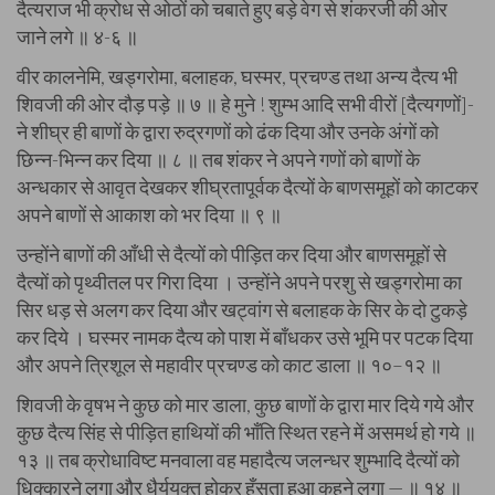
दैत्यराज भी क्रोध से ओठों को चबाते हुए बड़े वेग से शंकरजी की ओर
जाने लगे ॥ ४-६ ॥
वीर कालनेमि, खड्गरोमा, बलाहक, घस्मर, प्रचण्ड तथा अन्य दैत्य भी
शिवजी की ओर दौड़ पड़े ॥ ७ ॥ हे मुने ! शुम्भ आदि सभी वीरों [दैत्यगणों]-
ने शीघ्र ही बाणों के द्वारा रुद्रगणों को ढंक दिया और उनके अंगों को
छिन्न-भिन्न कर दिया ॥ ८ ॥ तब शंकर ने अपने गणों को बाणों के
अन्धकार से आवृत देखकर शीघ्रतापूर्वक दैत्यों के बाणसमूहों को काटकर
अपने बाणों से आकाश को भर दिया ॥ ९ ॥
उन्होंने बाणों की आँधी से दैत्यों को पीड़ित कर दिया और बाणसमूहों से
दैत्यों को पृथ्वीतल पर गिरा दिया । उन्होंने अपने परशु से खड्गरोमा का
सिर धड़ से अलग कर दिया और खट्वांग से बलाहक के सिर के दो टुकड़े
कर दिये । घस्मर नामक दैत्य को पाश में बाँधकर उसे भूमि पर पटक दिया
और अपने त्रिशूल से महावीर प्रचण्ड को काट डाला ॥ १०–१२ ॥
शिवजी के वृषभ ने कुछ को मार डाला, कुछ बाणों के द्वारा मार दिये गये और
कुछ दैत्य सिंह से पीड़ित हाथियों की भाँति स्थित रहने में असमर्थ हो गये ॥
१३ ॥ तब क्रोधाविष्ट मनवाला वह महादैत्य जलन्धर शुम्भादि दैत्यों को
धिक्कारने लगा और धैर्ययुक्त होकर हँसता हुआ कहने लगा — ॥ १४ ॥