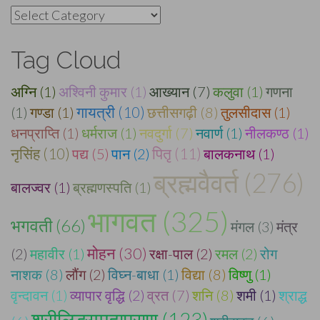
Categories
Tag Cloud
अग्नि (1)
अश्विनी कुमार (1)
आख्यान (7)
कलुवा (1)
गणना
(1)
गण्डा (1)
गायत्री (10)
छत्तीसगढ़ी (8)
तुलसीदास (1)
धनप्राप्ति (1)
धर्मराज (1)
नवदुर्गा (7)
नवार्ण (1)
नीलकण्ठ (1)
नृसिंह (10)
पद्य (5)
पान (2)
पितृ (11)
बालकनाथ (1)
ब्रह्मवैवर्त (276)
बालज्वर (1)
ब्रह्मणस्पति (1)
भागवत (325)
भगवती (66)
मंगल (3)
मंत्र
मोहन (30)
(2)
महावीर (1)
रक्षा-पाल (2)
रमल (2)
रोग
नाशक (8)
लौंग (2)
विघ्न-बाधा (1)
विद्या (8)
विष्णु (1)
वृन्दावन (1)
व्यापार वृद्धि (2)
व्रत (7)
शनि (8)
शमी (1)
श्राद्ध
श्रीलिङ्गमहापुराण (123)