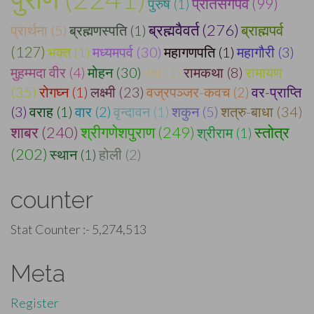
प्रतिसर्गपर्व (99)
पुरुष (1)
ब्रह्मवैवर्त (276)
ब्राह्मपर्व
प्रार्थना (5)
ब्रह्मणस्पति (1)
(127)
भक्त (1)
मध्यमपर्व (30)
महागणपति (1)
महागौरी (3)
मुहम्मदा वीर (4)
मोहन (30)
रक्षा (1)
रामकथा (8)
रामायण
(35)
रोगघ्न (1)
लक्ष्मी (23)
वज्रपञ्जर-कवच (2)
वर-प्राप्ति
(3)
वराह (1)
वार (2)
वृन्दावन (1)
शकुन (5)
शत्रु-बाधा (34)
शाबर (240)
श्रीगणेशपुराण (249)
स्तोत्र
श्रीराम (1)
(202)
स्थान (1)
होली (2)
counter
Stat Counter :-
5,274,513
Meta
Register