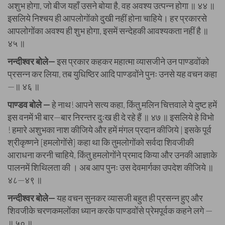
अशुभ होगा, जो बीज यहाँ उसने बोया है, वह अवश्य उत्पन्न होगा ॥ ४४ ॥
इसलिये निश्चय ही आपलोगोंको दुखी नहीं होना चाहिये। हर प्रकारसे
आपलोगोंका अवश्य ही शुभ होगा, इसमें सन्देहकी आवश्यकता नहीं है ॥
४५ ॥
नन्दीश्वर बोले—
इस प्रकार कहकर महात्मा व्यासजीने उन पाण्डवोंको
प्रसन्न कर लिया, तब युधिष्ठिर आदि पाण्डवोंने पुनः उनसे यह वचन कहा
—॥ ४६ ॥
पाण्डव बोले —
हे नाथ! आपने सत्य कहा, किंतु मलिन चित्तवाले ये दुष्ट हमें
इस वनमें भी बार—बार निरन्तर दुःख ही दे रहे हैं ॥ ४७ ॥ इसलिये हे विभो
! हमारे अशुभका नाश कीजिये और हमें मंगल प्रदान कीजिये | इसके पूर्व
श्रीकृष्णने [हमलोगोंसे] कहा था कि तुमलोगोंको सर्वदा शिवजीकी
आराधना करनी चाहिये, किंतु हमलोगोंने प्रमाद किया और उनकी आज्ञाके
पालनमें शिथिलता की । अब आप पुनः उस देवमार्गका उपदेश कीजिये ॥
४८—४९ ॥
नन्दीश्वर बोले—
यह वचन सुनकर व्यासजी बहुत ही प्रसन्न हुए और
शिवजीके चरणकमलोंका ध्यान करके पाण्डवोंसे प्रेमपूर्वक कहने लगे —
॥ ५० ॥