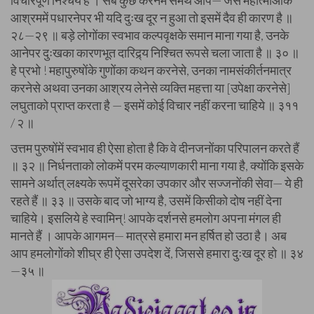
विचारपूर्ण निश्चय है । सब कुछ करनेमें समर्थ आप— जैसे महात्माओंके
आश्रममें पधारनेपर भी यदि दुःख दूर न हुआ तो इसमें दैव ही कारण है ॥
२८—२९ ॥ बड़े लोगोंका स्वभाव कल्पवृक्षके समान माना गया है, उनके
आनेपर दुःखका कारणभूत दारिद्र्य निश्चित रूपसे चला जाता है ॥ ३० ॥
हे प्रभो ! महापुरुषोंके गुणोंका कथन करनेसे, उनका नामसंकीर्तनमात्र
करनेसे अथवा उनका आश्रय लेनेसे व्यक्ति महत्ता या [उपेक्षा करनेसे]
लघुताको प्राप्त करता है — इसमें कोई विचार नहीं करना चाहिये ॥ ३११
/ २ ॥
उत्तम पुरुषोंमें स्वभाव ही ऐसा होता है कि वे दीनजनोंका परिपालन करते हैं
॥ ३२ ॥ निर्धनताको लोकमें परम कल्याणकारी माना गया है, क्योंकि इसके
सामने अर्थात् लक्ष्यके रूपमें दूसरेका उपकार और सज्जनोंकी सेवा— ये ही
रहते हैं ॥ ३३ ॥ उसके बाद जो भाग्य है, उसमें किसीको दोष नहीं देना
चाहिये। इसलिये हे स्वामिन्! आपके दर्शनसे हमलोग अपना मंगल ही
मानते हैं । आपके आगमन— मात्रसे हमारा मन हर्षित हो उठा है। अब
आप हमलोगोंको शीघ्र ही ऐसा उपदेश दें, जिससे हमारा दुःख दूर हो ॥ ३४
—३५ ॥