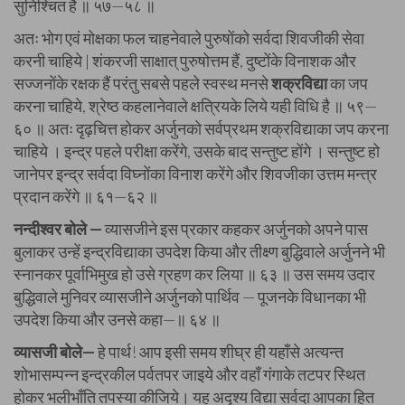
सुनिश्चित है ॥ ५७—५८ ॥
अतः भोग एवं मोक्षका फल चाहनेवाले पुरुषोंको सर्वदा शिवजीकी सेवा
करनी चाहिये | शंकरजी साक्षात् पुरुषोत्तम हैं, दुष्टोंके विनाशक और
सज्जनोंके रक्षक हैं परंतु सबसे पहले स्वस्थ मनसे
शक्रविद्या
का जप
करना चाहिये, श्रेष्ठ कहलानेवाले क्षत्रियके लिये यही विधि है ॥ ५९—
६० ॥ अतः दृढ़चित्त होकर अर्जुनको सर्वप्रथम शक्रविद्याका जप करना
चाहिये । इन्द्र पहले परीक्षा करेंगे, उसके बाद सन्तुष्ट होंगे । सन्तुष्ट हो
जानेपर इन्द्र सर्वदा विघ्नोंका विनाश करेंगे और शिवजीका उत्तम मन्त्र
प्रदान करेंगे ॥ ६१—६२ ॥
नन्दीश्वर बोले —
व्यासजीने इस प्रकार कहकर अर्जुनको अपने पास
बुलाकर उन्हें इन्द्रविद्याका उपदेश किया और तीक्ष्ण बुद्धिवाले अर्जुनने भी
स्नानकर पूर्वाभिमुख हो उसे ग्रहण कर लिया ॥ ६३ ॥ उस समय उदार
बुद्धिवाले मुनिवर व्यासजीने अर्जुनको पार्थिव — पूजनके विधानका भी
उपदेश किया और उनसे कहा—॥ ६४ ॥
व्यासजी बोले—
हे पार्थ! आप इसी समय शीघ्र ही यहाँसे अत्यन्त
शोभासम्पन्न इन्द्रकील पर्वतपर जाइये और वहाँ गंगाके तटपर स्थित
होकर भलीभाँति तपस्या कीजिये। यह अदृश्य विद्या सर्वदा आपका हित