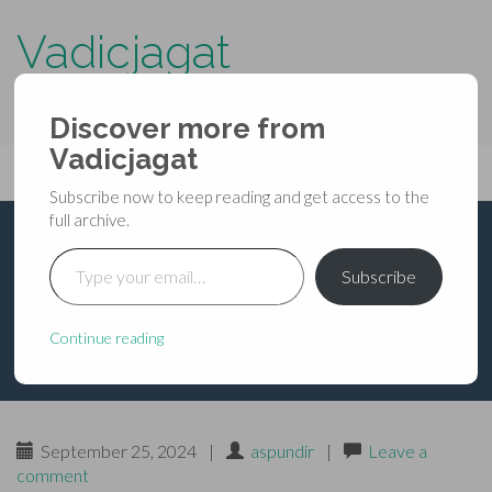
Vadicjagat
know more about…..
Discover more from
Primary
Vadicjagat
Skip
Vadicjagat
to
Menu
Subscribe now to keep reading and get access to the
content
full archive.
Type your email…
शिवमहापुराण —
Subscribe
शतरुद्रसंहिता — अध्याय 37
Continue reading
September 25, 2024
|
aspundir
|
Leave a
comment