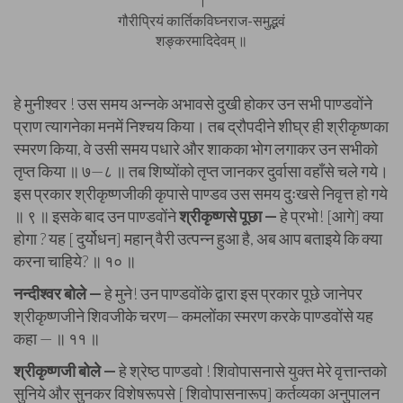
।
गौरीप्रियं कार्तिकविघ्नराज-समुद्भवं
शङ्करमादिदेवम् ॥
हे मुनीश्वर ! उस समय अन्नके अभावसे दुखी होकर उन सभी पाण्डवोंने
प्राण त्यागनेका मनमें निश्चय किया। तब द्रौपदीने शीघ्र ही श्रीकृष्णका
स्मरण किया, वे उसी समय पधारे और शाकका भोग लगाकर उन सभीको
तृप्त किया ॥ ७—८ ॥ तब शिष्योंको तृप्त जानकर दुर्वासा वहाँसे चले गये।
इस प्रकार श्रीकृष्णजीकी कृपासे पाण्डव उस समय दुःखसे निवृत्त हो गये
॥ ९ ॥ इसके बाद उन पाण्डवोंने
श्रीकृष्णसे पूछा —
हे प्रभो! [आगे] क्या
होगा ? यह [ दुर्योधन] महान् वैरी उत्पन्न हुआ है, अब आप बताइये कि क्या
करना चाहिये? ॥ १० ॥
नन्दीश्वर बोले —
हे मुने! उन पाण्डवोंके द्वारा इस प्रकार पूछे जानेपर
श्रीकृष्णजीने शिवजीके चरण— कमलोंका स्मरण करके पाण्डवोंसे यह
कहा — ॥ ११ ॥
श्रीकृष्णजी बोले —
हे श्रेष्ठ पाण्डवो ! शिवोपासनासे युक्त मेरे वृत्तान्तको
सुनिये और सुनकर विशेषरूपसे [ शिवोपासनारूप] कर्तव्यका अनुपालन