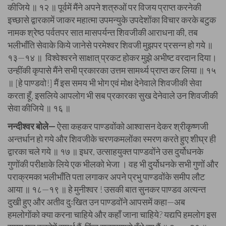
कीजिये ॥ १२ ॥ पूर्वमें मैंने अपने शत्रुओं पर विजय प्राप्त करनेकी
इच्छासे द्वारकामें जाकर महात्मा उपमन्युके उपदेशोंका विचार करके बटुक
नामक श्रेष्ठ पर्वतपर सात मासपर्यन्त शिवजीकी आराधना की, तब
भलीभाँति सेवाके किये जानेसे परमेश्वर शिवजी मुझपर प्रसन्न हो गये ॥
१३—१४ ॥ विश्वेश्वरने साक्षात् प्रकट होकर मुझे अभीष्ट वरदान दिया।
उन्हींकी कृपासे मैंने सभी प्रकारका उत्तम सामर्थ्य प्राप्त कर लिया ॥ १५
॥ [हे पाण्डवो!] मैं इस समय भी भोग एवं मोक्ष देनेवाले शिवजीकी सेवा
करता हूँ, इसलिये आपलोग भी सब प्रकारका सुख देनेवाले उन शिवजीकी
सेवा कीजिये ॥ १६ ॥
नन्दीश्वर बोले—
ऐसा कहकर पाण्डवोंको आश्वासन देकर श्रीकृष्णजी
अन्तर्धान हो गये और शिवजीके चरणकमलोंका स्मरण करते हुए शीघ्र ही
द्वारका चले गये ॥ १७ ॥ इधर, उत्साहयुक्त पाण्डवोंने उस दुर्योधनके
गुणोंकी परीक्षाके लिये एक भीलको भेजा । वह भी दुर्योधनके सभी गुणों और
पराक्रमका भलीभाँति पता लगाकर अपने प्रभु पाण्डवोंके समीप लौट
आया ॥ १८—१९ ॥ हे मुनीश्वर ! उसकी बात सुनकर पाण्डव अत्यन्त
दुखी हुए और अतीव दुःखित उन पाण्डवोंने आपसमें कहा—अब
हमलोगोंको क्या करना चाहिये और कहाँ जाना चाहिये? यद्यपि हमलोग इस