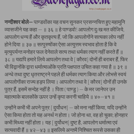
नन्दीश्वर बोले—
पाण्डवोंका यह वचन सुनकर प्रसन्नचित्त हुए महामुनि
व्यासजीने यह कहा — ॥ ३६ ॥ हे पाण्डवो! आपलोग दुःख मत कीजिये,
आपलोग धन्य हैं और कृतकृत्य हैं, जो कि आपलोगोंने सत्यका लोप नहीं
होने दिया ॥ ३७ ॥ सत्पुरुषोंका ऐसा अत्युत्तम स्वभाव होता है कि वे
मृत्युपर्यन्त मनोहर फल देनेवाले सत्य तथा धर्मका त्याग नहीं करते हैं ॥
३८ ॥ यद्यपि हमारे लिये आपलोग तथा वे [ कौरव] दोनों ही बराबर हैं, फिर
भी विद्वानोंके द्वारा धर्मात्माओंके प्रति पक्षपात उचित कहा गया है ॥ ३९ ॥
अन्धे तथा दुष्ट धृतराष्ट्रने पहले ही धर्मका त्याग किया और लोभसे स्वयं
आपलोगोंका राज्य हड़प लिया। आपलोग तथा वे [ कौरव] दोनों ही उनके
पुत्र हैं, इसमें सन्देह नहीं है । पिता ( पाण्डु ) — के मर जानेपर उन
महात्माके बालकोंके ऊपर उन्हें कृपा करनी चाहिये ॥ ४०—४१ ॥
उन्होंने कभी भी अपने पुत्र [ दुर्योधन] — को मना नहीं किया, यदि उन्होंने
ऐसा किया होता तो यह अनर्थ न होता। जो होना था, वह हो चुका; होनहार
कभी मिथ्या नहीं होता। यह [ दुर्योधन] दुष्ट है, आपलोग धर्मात्मा एवं
सत्यवादी हैं ॥ ४२—४३ ॥ इसलिये अन्तमें निश्चित रूपसे उसका ही