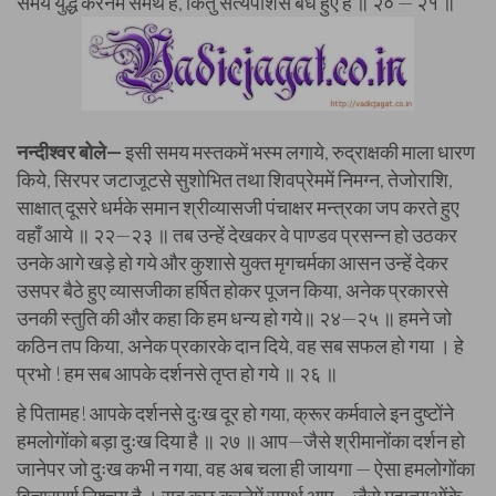
समय युद्ध करनेमें समर्थ हैं, किंतु सत्यपाशसे बँधे हुए हैं ॥ २० — २१ ॥
नन्दीश्वर बोले—
इसी समय मस्तकमें भस्म लगाये, रुद्राक्षकी माला धारण
किये, सिरपर जटाजूटसे सुशोभित तथा शिवप्रेममें निमग्न, तेजोराशि,
साक्षात् दूसरे धर्मके समान श्रीव्यासजी पंचाक्षर मन्त्रका जप करते हुए
वहाँ आये ॥ २२—२३ ॥ तब उन्हें देखकर वे पाण्डव प्रसन्न हो उठकर
उनके आगे खड़े हो गये और कुशासे युक्त मृगचर्मका आसन उन्हें देकर
उसपर बैठे हुए व्यासजीका हर्षित होकर पूजन किया, अनेक प्रकारसे
उनकी स्तुति की और कहा कि हम धन्य हो गये॥ २४—२५ ॥ हमने जो
कठिन तप किया, अनेक प्रकारके दान दिये, वह सब सफल हो गया । हे
प्रभो ! हम सब आपके दर्शनसे तृप्त हो गये ॥ २६ ॥
हे पितामह! आपके दर्शनसे दुःख दूर हो गया, क्रूर कर्मवाले इन दुष्टोंने
हमलोगोंको बड़ा दुःख दिया है ॥ २७ ॥ आप—जैसे श्रीमानोंका दर्शन हो
जानेपर जो दुःख कभी न गया, वह अब चला ही जायगा — ऐसा हमलोगोंका