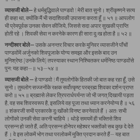
व्यासजी बोले—
हे धर्मबुद्धिवाले पाण्डवो ! मेरी बात सुनो। श्रीकृष्णने सत्य
ही कहा था, क्योंकि मैं भी सदाशिवकी उपासना करता हूँ ॥ ५१ ॥ आपलोग
भी प्रेमपूर्वक उनका सेवन कीजिये, जिससे सदा अपार सुखकी प्राप्ति
होती रहे । शिवकी सेवा न करनेके कारण ही सारा दुःख होता है ॥ ५२ ॥
नन्दीश्वर बोले—
उसके अनन्तर विचार करके मुनिवर व्यासजीने पाँचों
पाण्डवोंमें अर्जुनको शिवपूजाके योग्य समझा और इसके बाद उन
मुनिश्रेष्ठ [उनके लिये] तपस्याका स्थान निश्चितकर धर्मनिष्ठ पाण्डवोंसे
पुन: यह कहा—॥ ५३—५४ ॥
व्यासजी बोले —
हे पाण्डवो ! मैं तुमलोगोंके हितकी जो बात कह रहा हूँ, उसे
सुनो। तुमलोग सज्जनोंके रक्षक सर्वोत्कृष्ट परब्रह्म शिवका दर्शन प्राप्त
करो ॥ ५५ ॥ ब्रह्मासे लेकर त्रिपरार्धपर्यन्त जो भी जगत् दिखायी पड़ता
है, वह सब शिवस्वरूप है, इसलिये वह पूजा तथा ध्यान करनेयोग्य है ॥ ५६
॥ शंकरजी सभी प्रकारके दुःखोंको विनष्ट करनेवाले हैं । अतः सभी
लोगोंको उनकी सेवा करनी चाहिये । थोड़े समयमें ही भक्तिसे शिव
प्रसन्न हो जाते हैं, अति प्रसन्न होनेपर महेश्वर भक्तोंको सब कुछ दे देते
हैं । वे इस लोकमें भोग तथा परलोकमें मुक्ति प्रदान करते हैं— यह बात