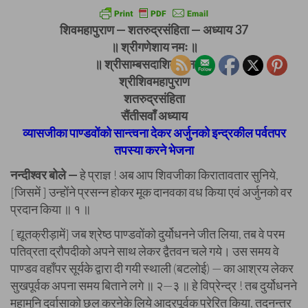
शिवमहापुराण — शतरुद्रसंहिता — अध्याय 37
॥ श्रीगणेशाय नमः ॥
॥ श्रीसाम्बसदाशिवाय नमः ॥
श्रीशिवमहापुराण
शतरुद्रसंहिता
सैंतीसवाँ अध्याय
व्यासजीका पाण्डवोंको सान्त्वना देकर अर्जुनको इन्द्रकील पर्वतपर
तपस्या करने भेजना
नन्दीश्वर बोले —
हे प्राज्ञ ! अब आप शिवजीका किरातावतार सुनिये,
[जिसमें ] उन्होंने प्रसन्न होकर मूक दानवका वध किया एवं अर्जुनको वर
प्रदान किया ॥ १ ॥
[ द्यूतक्रीड़ामें] जब श्रेष्ठ पाण्डवोंको दुर्योधनने जीत लिया, तब वे परम
पतिव्रता द्रौपदीको अपने साथ लेकर द्वैतवन चले गये। उस समय वे
पाण्डव वहाँपर सूर्यके द्वारा दी गयी स्थाली (बटलोई) — का आश्रय लेकर
सुखपूर्वक अपना समय बिताने लगे ॥ २—३ ॥ हे विप्रेन्द्र ! तब दुर्योधनने
महामुनि दुर्वासाको छल करनेके लिये आदरपूर्वक प्रेरित किया, तदनन्तर