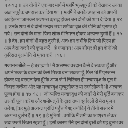
१२-१३ ॥ उन दोनों ने एक बार मार्ग में महर्षि भ्रूशुण्डी को देखकर उनका
अज्ञानपूर्वक उपहास कर दिया था । महर्षि ने उनके उपहास को अपनी
अवहेलना जानकर अत्यन्त क्रुद्ध होकर उन दोनों को शाप दे दिया ॥ १४
॥ उनके शाप से वे दोनों मन्दार तथा शमीका वृक्ष की योनि को प्राप्त हो
गये। उन दोनों के माता-पिता शोक में निमग्न होकर अत्यन्त दुखी हैं ॥ १५
॥ हे देव! हम दोनों भी बहुत दुखी हैं, अतः हम सभीके लिये जो प्रिय हो,
आप वैसा करने की कृपा करें। हे गजानन ! आप शीघ्र ही इन दोनों को
कुत्सित वृक्षयोनि से मुक्त करें ॥ १६ ॥
गजानन बोले
— हे ब्राह्मणो ! मैं असम्भव वरदान कैसे दे सकता हूँ और
अपने भक्त के वचन को कैसे मिथ्या बना सकता हूँ, फिर भी मैं प्रसन्न
होकर यह वरदान देता हूँ कि आज से मैं निश्चित ही मन्दारवृक्ष के मूल में
निवास करूँगा और यह मन्दारवृक्ष मृत्युलोक तथा स्वर्गलोक में भी अत्यन्त
पूज्य होगा ॥ १७-१८ ॥ जो व्यक्ति मन्दारवृक्ष की जड़ों से मेरी मूर्ति बनाकर
उसकी पूजा करेगा और शमीपत्रों के द्वारा तथा दूर्वादलों से मेरा पूजन
करेगा, [वह मुझे अत्यन्त प्रीति पहुँचायेगा; क्योंकि] ये तीनों संसार में
अत्यन्त दुर्लभ हैं ॥ १९ ॥ हे मुनियो ! क्योंकि मैं शमी का आश्रय लेकर
सदा उसमें स्थित रहता हूँ। इसी कारण मैंने इन दोनों वृक्षों को यह दुर्लभ वर