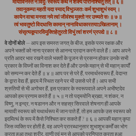
मायाविनस्ते न विदुः स्वरूपं कथं न शक्यं परिनिश्चितुं तत् ॥ ६ ॥
तवानुकम्पा महती यदा स्याद् विभुञ्जतः कर्म शुभाशुभं स्वम् ।
कायेन वाचा मनसा नमे त्वां जीवंश्च मुक्तो नर उच्यते सः ॥ ७ ॥
त्वं भावतुष्टो विदधासि कामान् नानाविधाकारतयाऽखिलानाम् ।
संसृत्यकूपारविमुक्तिहेतुरतो विभुं त्वां शरणं प्रपद्ये ॥ ८ ॥
वे दोनों बोले
— आप इस समस्त जगत् के बीज, इसके परम रक्षक और
अपने भक्तों को नाना प्रकार से आनन्द प्रदान करने वाले हैं। आप अपने
प्रति आदर भाव रखने वाले भक्तों के पूजन से प्रसन्न होकर उनके सभी
प्रकार के विघ्नों का विनाश कर देते हैं और उनके महान् से भी महान् कार्यों
को सम्पन्न कर देते हैं ॥ ४ ॥ आप पर से परे हैं, परमार्थस्वरूप हैं, वेदान्त
के द्वारा वेद्य हैं, हृदय में स्थित रहने पर भी उससे परे हैं। आप सभी
श्रुतियों से भी अगोचर हैं, इस प्रकार के स्वरूपवाले अपने अभीष्टदेव
आपको हम प्रणाम करते हैं ॥ ५ ॥ न तो पद्मयोनि ब्रह्मा, न शंकर, न
विष्णु, न इन्द्र, न षडानन और न सहस्र सिरवाले शेषनाग ही आपके
मायावी स्वरूप को यथार्थरूप में जान पाते हैं, तो हम आपके उस स्वरूप को
इदमित्थं के रूप में कैसे निश्चित कर सकते हैं ? ॥ ६ ॥ आपकी महान् कृपा
जिस व्यक्ति पर होती है, वह अपने प्रारब्धानुसार शुभाशुभ कर्मों का भोग
करता हुआ तथा शरीर, वाणी एवं मन से आपको प्रणिपात करता हुआ