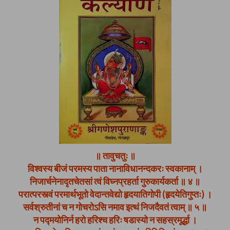
॥ तावुचतुः ॥
विश्वस्य बीजं परमस्य पाता नानाविधानन्दकरः स्वकानाम् ।
निजार्चनेनादृतचेतसां त्वं विघ्नप्रहर्ता गुरुकार्यकर्ता ॥ ४ ॥
परात्परस्त्वं परमार्थभूतो वेदान्तवेद्यो हृदयातिगोपी (हृदयेतिगुप्तः) ।
सर्वश्रुतीनां च न गोचरोऽसि नमाव इत्थं निजदैवतं त्वाम् ॥ ५ ॥
न पद्मयोनिर्न हरो हरिश्च हरिः षडास्यो न सहस्रमूर्द्धा ।