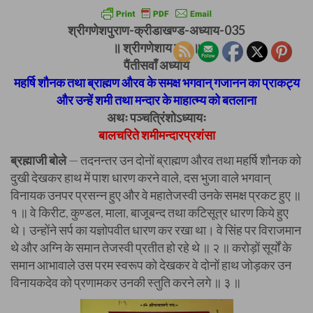
श्रीगणेशपुराण-क्रीडाखण्ड-अध्याय-035
॥ श्रीगणेशाय नमः ॥
पैंतीसवाँ अध्याय
महर्षि शौनक तथा ब्राह्मण औरव के समक्ष भगवान् गजानन का प्राकट्य
और उन्हें शमी तथा मन्दार के माहात्म्य को बतलाना
अथः पञ्चत्रिंशोऽध्यायः
बालचरिते शमीमन्दारप्रशंसा
ब्रह्माजी बोले
— तदनन्तर उन दोनों ब्राह्मण औरव तथा महर्षि शौनक को
दुखी देखकर हाथ में पाश धारण करने वाले, दस भुजा वाले भगवान्
विनायक उनपर प्रसन्न हुए और वे महातेजस्वी उनके समक्ष प्रकट हुए ॥
१ ॥ वे किरीट, कुण्डल, माला, बाजूबन्द तथा कटिसूत्र धारण किये हुए
थे। उन्होंने सर्प का यज्ञोपवीत धारण कर रखा था। वे सिंह पर विराजमान
थे और अग्नि के समान तेजस्वी प्रतीत हो रहे थे ॥ २ ॥ करोड़ों सूर्यों के
समान आभावाले उस परम स्वरूप को देखकर वे दोनों हाथ जोड़कर उन
विनायकदेव को प्रणामकर उनकी स्तुति करने लगे ॥ ३ ॥