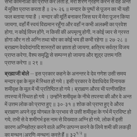
सभी कामनाओं को प्राप्त कर लेता है, मेरी शरण ग्रहण करने से वह अन्त
में मुक्ति प्राप्त करता है ॥ २५-२६ ॥ मन्दार के पुष्पों से पूजन का भी यही
फल बताया गया है । मन्दार की मूर्ति बनाकर जिस घर में मेरा पूजन किया
जायगा, वहाँ मैं स्वयं विद्यमान रहूँगा और वहाँ न कभी अलक्ष्मी का प्रवेश
होगा, न कोई विघ्न होंगे, न किसी की अपमृत्यु होगी, न कोई ज्वर से ग्रस्त
होगा और न तो अग्नि तथा चोर का कोई भय ही कभी रहेगा ॥ २७-२८ ॥
ब्राह्मण वेदवेदांगादि शास्त्रों का ज्ञाता हो जायगा, क्षत्रिय सर्वत्र विजय
प्राप्त करेगा, वैश्य समृद्धि से सम्पन्न हो जायगा और शूद्र उत्तम गति
प्राप्त करेगा ॥ २९ ॥
ब्रह्माजी बोले
— इस प्रकार कहने के अनन्तर वे देव गणेश उसी समय
मन्दार वृक्ष के मूल में स्थित हो गये। इसी प्रकार वे देवाधिदेव विनायक
शमीवृक्ष के मूल में भी प्रतिष्ठित हो गये। ब्राह्मण औरव भी पत्नीसहित
तपस्या में स्थित हो गये । उन्होंने शमीवृक्ष के नीचे तपस्या की और वे अन्त
में उत्तम लोक को प्राप्त हुए ॥ ३०-३१ ॥ शोक को प्राप्त हुए वे औरव
ब्राह्मण अपने दृढ़ योगबल के प्रभाव से उसी शमीवृक्ष के गर्भ में प्रविष्ट हो
गये, तभी से वे शमीगर्भ इस नाम से विख्यात अग्नि हो गये, लोक में इसी
कारण अग्निहोत्र करने वाले अग्नि उत्पन्न करने के लिये शमी की लकड़ी
१/२
का मन्थन (अरणि-मन्थन) करते हैं ॥ ३२
॥