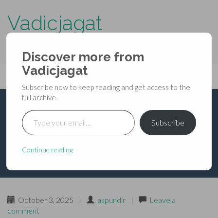
Vadicjagat
know more about…..
Discover more from
Primary
Vadicjagat
Skip
Vadicjagat
to
Menu
Subscribe now to keep reading and get access to the
content
full archive.
Type your email…
श्रीगणेशपुराण-क्रीडाखण्ड-
Subscribe
अध्याय-035
Continue reading
October 3, 2025
|
aspundir
|
Leave a
comment