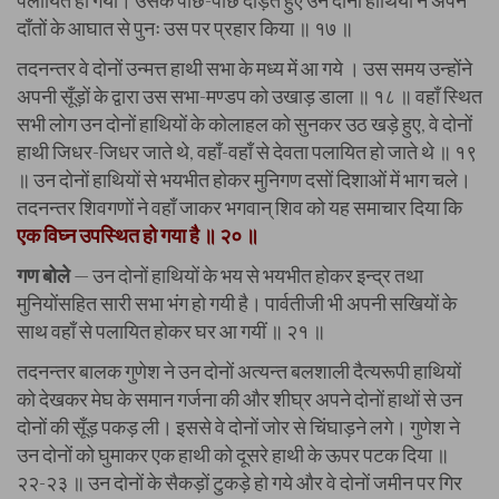
पलायित हो गया। उसके पीछे-पीछे दौड़ते हुए उन दोनों हाथियों ने अपने
दाँतों के आघात से पुनः उस पर प्रहार किया ॥ १७ ॥
तदनन्तर वे दोनों उन्मत्त हाथी सभा के मध्य में आ गये । उस समय उन्होंने
अपनी सूँड़ों के द्वारा उस सभा-मण्डप को उखाड़ डाला ॥ १८ ॥ वहाँ स्थित
सभी लोग उन दोनों हाथियों के कोलाहल को सुनकर उठ खड़े हुए, वे दोनों
हाथी जिधर-जिधर जाते थे, वहाँ-वहाँ से देवता पलायित हो जाते थे ॥ १९
॥ उन दोनों हाथियों से भयभीत होकर मुनिगण दसों दिशाओं में भाग चले।
तदनन्तर शिवगणों ने वहाँ जाकर भगवान् शिव को यह समाचार दिया कि
एक विघ्न उपस्थित हो गया है ॥ २० ॥
गण बोले
— उन दोनों हाथियों के भय से भयभीत होकर इन्द्र तथा
मुनियोंसहित सारी सभा भंग हो गयी है। पार्वतीजी भी अपनी सखियों के
साथ वहाँ से पलायित होकर घर आ गयीं ॥ २१ ॥
तदनन्तर बालक गुणेश ने उन दोनों अत्यन्त बलशाली दैत्यरूपी हाथियों
को देखकर मेघ के समान गर्जना की और शीघ्र अपने दोनों हाथों से उन
दोनों की सूँड़ पकड़ ली। इससे वे दोनों जोर से चिंघाड़ने लगे। गुणेश ने
उन दोनों को घुमाकर एक हाथी को दूसरे हाथी के ऊपर पटक दिया ॥
२२-२३ ॥ उन दोनों के सैकड़ों टुकड़े हो गये और वे दोनों जमीन पर गिर