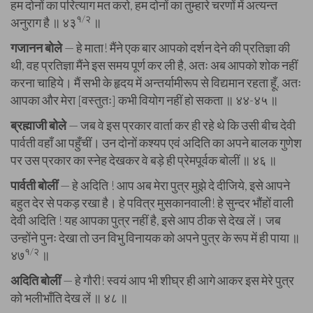
हम दोनों का परित्याग मत करो, हम दोनों का तुम्हारे चरणों में अत्यन्त
१/२
अनुराग है ॥ ४३
॥
गजानन बोले
— हे माता! मैंने एक बार आपको दर्शन देने की प्रतिज्ञा की
थी, वह प्रतिज्ञा मैंने इस समय पूर्ण कर ली है, अतः अब आपको शोक नहीं
करना चाहिये। मैं सभी के हृदय में अन्तर्यामीरूप से विद्यमान रहता हूँ, अतः
आपका और मेरा [वस्तुतः] कभी वियोग नहीं हो सकता ॥ ४४-४५ ॥
ब्रह्माजी बोले
— जब वे इस प्रकार वार्ता कर ही रहे थे कि उसी बीच देवी
पार्वती वहाँ आ पहुँचीं। उन दोनों कश्यप एवं अदिति का अपने बालक गुणेश
पर उस प्रकार का स्नेह देखकर वे बड़े ही प्रेमपूर्वक बोलीं ॥ ४६ ॥
पार्वती बोलीं
— हे अदिति ! आप अब मेरा पुत्र मुझे दे दीजिये, इसे आपने
बहुत देर से पकड़ रखा है। हे पवित्र मुसकानवाली! हे सुन्दर भौंहों वाली
देवी अदिति ! यह आपका पुत्र नहीं है, इसे आप ठीक से देख लें। जब
उन्होंने पुनः देखा तो उन विभु विनायक को अपने पुत्र के रूप में ही पाया ॥
१/२
४७
॥
अदिति बोलीं
— हे गौरी! स्वयं आप भी शीघ्र ही आगे आकर इस मेरे पुत्र
को भलीभाँति देख लें ॥ ४८ ॥