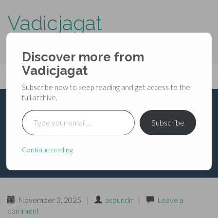
Vadicjagat
know more about…..
Discover more from
Primary
Vadicjagat
Skip
Vadicjagat
to
Menu
Subscribe now to keep reading and get access to the
content
full archive.
Type your email…
श्रीगणेशपुराण-क्रीडाखण्ड-
Subscribe
अध्याय-096
Continue reading
November 3, 2025
|
aspundir
|
Leave a
comment