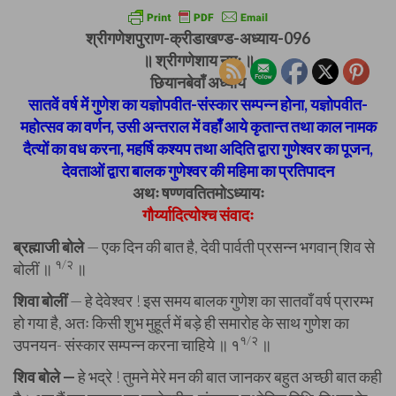
श्रीगणेशपुराण-क्रीडाखण्ड-अध्याय-096
॥ श्रीगणेशाय नमः ॥
छियानबेवाँ अध्याय
सातवें वर्ष में गुणेश का यज्ञोपवीत-संस्कार सम्पन्न होना, यज्ञोपवीत-
महोत्सव का वर्णन, उसी अन्तराल में वहाँ आये कृतान्त तथा काल नामक
दैत्यों का वध करना, महर्षि कश्यप तथा अदिति द्वारा गुणेश्वर का पूजन,
देवताओं द्वारा बालक गुणेश्वर की महिमा का प्रतिपादन
अथः षण्णवतितमोऽध्यायः
गौर्य्यादित्योश्च संवादः
ब्रह्माजी बोले
— एक दिन की बात है, देवी पार्वती प्रसन्न भगवान् शिव से
१/२
बोलीं ॥
॥
शिवा बोलीं
— हे देवेश्वर ! इस समय बालक गुणेश का सातवाँ वर्ष प्रारम्भ
हो गया है, अतः किसी शुभ मुहूर्त में बड़े ही समारोह के साथ गुणेश का
१/२
उपनयन- संस्कार सम्पन्न करना चाहिये ॥ १
॥
शिव बोले —
हे भद्रे ! तुमने मेरे मन की बात जानकर बहुत अच्छी बात कही