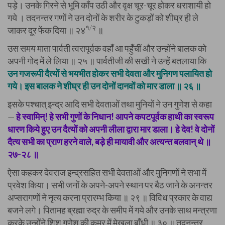
पड़े। उनके गिरने से भूमि काँप उठी और वृक्ष चूर-चूर होकर धराशायी हो
गये । तदनन्तर गणों ने उन दोनों के शरीर के टुकड़ों को शीघ्र ही ले
१/२
जाकर दूर फेंक दिया ॥ २४
॥
उस समय माता पार्वती त्वरापूर्वक वहाँ आ पहुँचीं और उन्होंने बालक को
अपनी गोद में ले लिया ॥ २५ ॥ पार्वतीजी की सखी ने उन्हें बतलाया कि
उन गजरूपी दैत्यों से भयभीत होकर सभी देवता और मुनिगण पलायित हो
गये। इस बालक ने शीघ्र ही उन दोनों दानवों को मार डाला ॥ २६ ॥
इसके पश्चात् इन्द्र आदि सभी देवताओं तथा मुनियों ने उन गुणेश से कहा
—
हे स्वामिन्! हे सभी गुणों के निधान! आपने कपटपूर्वक हाथी का स्वरूप
धारण किये हुए उन दैत्यों को अपनी लीला द्वारा मार डाला। हे देव! वे दोनों
दैत्य सभी का प्राण हरने वाले, बड़े ही मायावी और अत्यन्त बलवान् थे ॥
२७-२८ ॥
ऐसा कहकर देवराज इन्द्रसहित सभी देवताओं और मुनिगणों ने सभा में
प्रवेश किया। सभी जनों के अपने-अपने स्थान पर बैठ जाने के अनन्तर
अप्सरागणों ने नृत्य करना प्रारम्भ किया ॥ २९ ॥ विविध प्रकार के वाद्य
बजने लगे। पितामह ब्रह्मा रुद्र के समीप में गये और उनके साथ मन्त्रणा
करके उन्होंने शिशु गुणेश की कमर में मेखला बाँधी ॥ ३० ॥ तदनन्तर