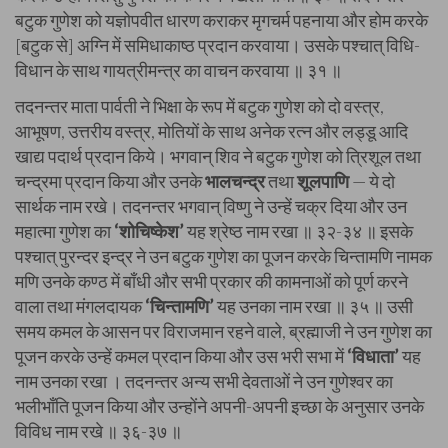
बटुक गुणेश को यज्ञोपवीत धारण कराकर मृगचर्म पहनाया और होम करके
[बटुक से] अग्नि में समिधाकाष्ठ प्रदान करवाया। उसके पश्चात् विधि-
विधान के साथ गायत्रीमन्त्र का वाचन करवाया ॥ ३१ ॥
तदनन्तर माता पार्वती ने भिक्षा के रूप में बटुक गुणेश को दो वस्त्र,
आभूषण, उत्तरीय वस्त्र, मोतियों के साथ अनेक रत्न और लड्डू आदि
खाद्य पदार्थ प्रदान किये। भगवान् शिव ने बटुक गुणेश को त्रिशूल तथा
चन्द्रमा प्रदान किया और उनके
भालचन्द्र
तथा
शूलपाणि
— ये दो
सार्थक नाम रखे। तदनन्तर भगवान् विष्णु ने उन्हें चक्र दिया और उन
महात्मा गुणेश का
‘शोचिष्केश’
यह श्रेष्ठ नाम रखा ॥ ३२-३४ ॥ इसके
पश्चात् पुरन्दर इन्द्र ने उन बटुक गुणेश का पूजन करके चिन्तामणि नामक
मणि उनके कण्ठ में बाँधी और सभी प्रकार की कामनाओं को पूर्ण करने
वाला तथा मंगलदायक
‘चिन्तामणि’
यह उनका नाम रखा ॥ ३५ ॥ उसी
समय कमल के आसन पर विराजमान रहने वाले, ब्रह्माजी ने उन गुणेश का
पूजन करके उन्हें कमल प्रदान किया और उस भरी सभा में
‘विधाता’
यह
नाम उनका रखा । तदनन्तर अन्य सभी देवताओं ने उन गुणेश्वर का
भलीभाँति पूजन किया और उन्होंने अपनी-अपनी इच्छा के अनुसार उनके
विविध नाम रखे ॥ ३६-३७ ॥