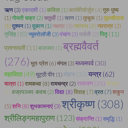
ऋण (3)
एकादशी (1)
कविता (1)
कार्तवीर्यार्जुन (4)
गुरु-पुष्य
(1)
गोमती चक्र (2)
चतुर्थी (1)
चरण (1)
तुम्बुरू (1)
तुलसीदास
(1)
दुश्मन (1)
दूकान (1)
नक्षत्र (3)
नवनाथ (8)
नवरात्र (2)
नृसिंह (10)
न्युमरोलॉजी (3)
पंचांग (3)
पार्वती (2)
पितृ (11)
ब्रह्मवैवर्त
प्रश्नावली (11)
बालज्वर (1)
(276)
मध्यमपर्व (30)
भूत-प्रेत (6)
मंगल (3)
यन्त्र (62)
महाविद्या (49)
मोहन (30)
मुट्ठी पीर (1)
रामायण (35)
यात्रा (1)
रामकथा (8)
रामचन्द्र (2)
रोगघ्न
(1)
वज्रपञ्जर-कवच (2)
विद्या (8)
विवाह (7)
व्रत (7)
शकुन
श्रीकृष्ण (308)
(5)
शनि (8)
शुभकामनाएं (3)
श्रीलिङ्गमहापुराण (123)
संक्रान्ति (1)
समृद्धि (1)