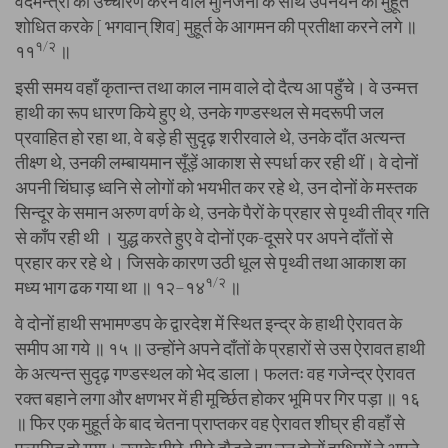
वेदमन्त्रों का उच्चारण करने वाले मुनिजनों के साथ उपनयन का मुहूर्त
शोधित करके [ भगवान् शिव] मुहूर्त के आगमन की प्रतीक्षा करने लगे ॥
१/२
११
॥
इसी समय वहाँ कृतान्त तथा काल नाम वाले दो दैत्य आ पहुँचे। वे उन्मत्त
हाथी का रूप धारण किये हुए थे, उनके गण्डस्थल से मदरूपी जल
प्रवाहित हो रहा था, वे बड़े ही सुदृढ़ शरीरवाले थे, उनके दाँत अत्यन्त
तीक्ष्ण थे, उनकी लम्बायमान सूँड़ें आकाश से स्पर्धा कर रही थीं। वे दोनों
अपनी चिंघाड़ ध्वनि से लोगों को भयभीत कर रहे थे, उन दोनों के मस्तक
सिन्दूर के समान अरुण वर्ण के थे, उनके पैरों के प्रहार से पृथ्वी तीव्र गति
से काँप रही थी । युद्ध करते हुए वे दोनों एक-दूसरे पर अपने दाँतों से
प्रहार कर रहे थे। जिसके कारण उठी धूल से पृथ्वी तथा आकाश का
१/२
मध्य भाग ढक गया था ॥ १२–१४
॥
वे दोनों हाथी सभामण्डप के द्वारदेश में स्थित इन्द्र के हाथी ऐरावत के
समीप आ गये ॥ १५ ॥ उन्होंने अपने दाँतों के प्रहारों से उस ऐरावत हाथी
के अत्यन्त सुदृढ़ गण्डस्थल को भेद डाला। फलतः वह गजेन्द्र ऐरावत
रक्त बहाने लगा और क्षणभर में ही मूर्च्छित होकर भूमि पर गिर पड़ा ॥ १६
॥ फिर एक मुहूर्त के बाद चेतना प्राप्तकर वह ऐरावत शीघ्र ही वहाँ से