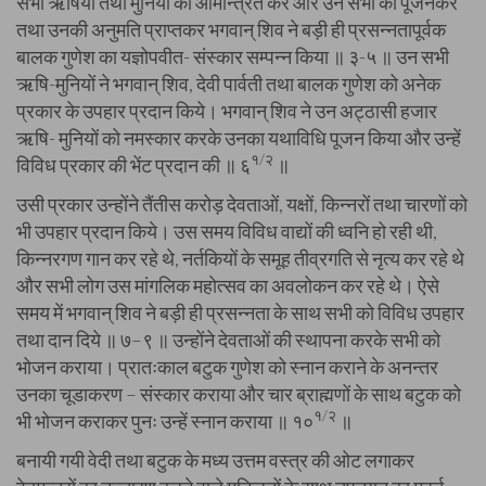
सभी ऋषियों तथा मुनियों को आमन्त्रित कर और उन सभी का पूजनकर
तथा उनकी अनुमति प्राप्तकर भगवान् शिव ने बड़ी ही प्रसन्नतापूर्वक
बालक गुणेश का यज्ञोपवीत- संस्कार सम्पन्न किया ॥ ३-५ ॥ उन सभी
ऋषि-मुनियों ने भगवान् शिव, देवी पार्वती तथा बालक गुणेश को अनेक
प्रकार के उपहार प्रदान किये। भगवान् शिव ने उन अट्ठासी हजार
ऋषि- मुनियों को नमस्कार करके उनका यथाविधि पूजन किया और उन्हें
१/२
विविध प्रकार की भेंट प्रदान की ॥ ६
॥
उसी प्रकार उन्होंने तैंतीस करोड़ देवताओं, यक्षों, किन्नरों तथा चारणों को
भी उपहार प्रदान किये। उस समय विविध वाद्यों की ध्वनि हो रही थी,
किन्नरगण गान कर रहे थे, नर्तकियों के समूह तीव्रगति से नृत्य कर रहे थे
और सभी लोग उस मांगलिक महोत्सव का अवलोकन कर रहे थे। ऐसे
समय में भगवान् शिव ने बड़ी ही प्रसन्नता के साथ सभी को विविध उपहार
तथा दान दिये ॥ ७–९ ॥ उन्होंने देवताओं की स्थापना करके सभी को
भोजन कराया। प्रातःकाल बटुक गुणेश को स्नान कराने के अनन्तर
उनका चूडाकरण – संस्कार कराया और चार ब्राह्मणों के साथ बटुक को
१/२
भी भोजन कराकर पुनः उन्हें स्नान कराया ॥ १०
॥
बनायी गयी वेदी तथा बटुक के मध्य उत्तम वस्त्र की ओट लगाकर