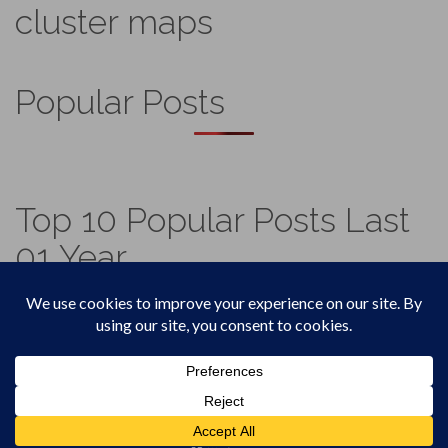
cluster maps
Popular Posts
Top 10 Popular Posts Last
01 Year
Footer
Top
Home
Menu
© 2026
Vadicjagat
.
Theme by
XtremelySocial
.
4,573,138