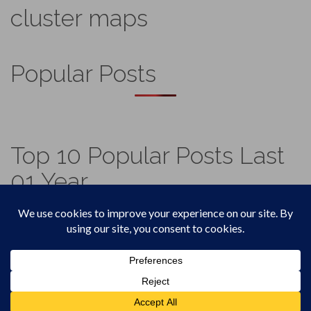
cluster maps
Popular Posts
Top 10 Popular Posts Last
01 Year
Footer
Top
Home
Menu
© 2026
Vadicjagat
.
Theme by
XtremelySocial
.
4,570,749