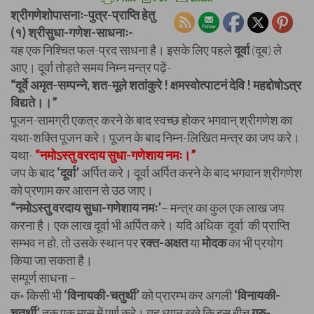
श्रीगणेशोपासनाः-पुत्र-प्राप्ति हेतु
(१) श्रीसुधा-गणेश-साधनाः-
यह एक निश्चित फल-प्रद साधना है। इसके लिए पहले
दूर्वा
(दूब) ले
आए। दूर्वा तोड़ते समय निम्न मन्त्र पढ़ें-
“दूर्वे अमृत-सम्पन्ने, शत-मूले शतांकुरे ! क्षमस्वोत्पाटनं देवि ! महद्दोषोऽत्र
विद्यते।।”
पूजन-सामग्री एकत्र करने के बाद स्वच्छ होकर भगवान् श्रीगणेश का
यथा-शक्ति पूजन करे। पूजन के बाद निम्न-लिखित मन्त्र का जप करे।
यथा-
“नमोऽस्तु वरदाय सुधा-गणेशाय नमः।”
जप के बाद
‘दूर्वा’
अर्पित करे। दूर्वा अर्पित करने के बाद भगवान श्रीगणेश
को प्रणाम कर आसन से उठ जाए।
“नमोऽस्तु वरदाय सुधा-गणेशाय नमः’
– मन्त्र का कुल एक लाख जप
करना है। एक लाख दूर्वा भी अर्पित करे। यदि अधिक ‘दूर्वा’ की प्राप्ति
सम्भव न हो, तो उसके स्थान पर
रक्त-अक्षत
या
मोदक
का भी प्रयोग
किया जा सकता है।
सम्पूर्ण साधना –
क॰ किसी भी
‘विनायकी-चतुर्थी’
को प्रारम्भ कर अगली
‘विनायकी-
चतुर्थी’
तक एक मास में पूर्ण करे। यह ध्यान रखे कि इस बीच
गुरु-