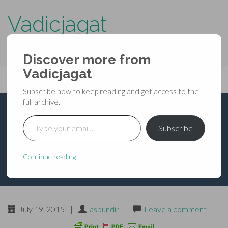
Vadicjagat
know more about…..
Discover more from
Primary
Vadicjagat
Skip
Vadicjagat
to
Menu
Subscribe now to keep reading and get access to the
content
full archive.
Type your email…
श्रीगणेशोपासनाः-पुत्र-
Subscribe
प्राप्ति हेतु
Continue reading
July 19, 2015
|
aspundir
|
Leave a comment