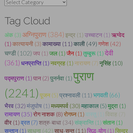
Categories
Tag Cloud
अग्निपुराण (384)
अंक (3)
इन्द्र (1)
उच्चाटन (1)
ऋग्वेद
(1)
कात्यायनी (3)
कामाख्या (11)
काली (49)
गणेश (42)
देवी
चण्डी (102)
जप (1)
जल (1)
जैन (1)
तुम्बुरू (1)
(361)
धनप्राप्ति (1)
नवग्रह (1)
नारायण (7)
नृसिंह (10)
पुराण
पद्मपुराण (1)
पान (2)
पुनर्नवा (1)
(2241)
पूजन (5)
प्रश्नावली (11)
भगवती (66)
भैरव (32)
मंजुघोष (1)
मध्यमपर्व (30)
महाकाल (5)
मुद्रा (1)
रामायण (35)
रोग नाशक (8)
रोगघ्न (1)
वास्तु (1)
विवाह (7)
वीर (1)
व्रत (7)
शत्रु-बाधा (34)
संक्रान्ति (1)
संतान (1)
सन्तान (1)
साधना (42)
साधु-सन्त (11)
सिद्ध-योग (1)
सिन्दूर