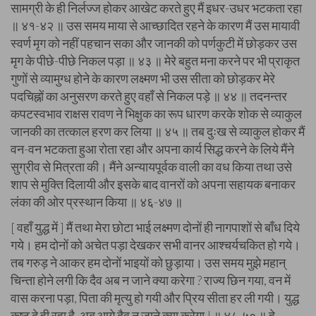
सामग्री के ही निर्लज्ज होकर आखेट करते हुए मैं इधर-उधर भटकता रहा
॥ ४१-४२ ॥ उस समय माया से आच्छादित रहने के कारण मैं उस मायावी
स्वर्ण मृग को नहीं पहचान सका और जानकी को पर्णकुटी में छोड़कर उस
मृग के पीछे-पीछे निकल पड़ा ॥ ४३ ॥ मेरे बहुत मना करने पर भी प्राकृत
गुणों से व्यामुग्ध होने के कारण लक्ष्मण भी उस सीता को छोड़कर मेरे
पदचिह्नों का अनुसरण करते हुए वहाँ से निकल पड़े ॥ ४४ ॥ तदनन्तर
कपटस्वभाव राक्षस रावण ने भिक्षुक का रूप धारण करके शोक से व्याकुल
जानकी का तत्काल हरण कर लिया ॥ ४५ ॥ तब दुःख से व्याकुल होकर मैं
वन-वन भटकता हुआ रोता रहा और अपना कार्य सिद्ध करने के लिये मैंने
सुग्रीव से मित्रता की। मैंने अन्यायपूर्वक वाली का वध किया तथा उसे
शाप से मुक्ति दिलायी और इसके बाद वानरों को अपना सहायक बनाकर
लंका की ओर प्रस्थान किया ॥ ४६-४७ ॥
[ वहाँ युद्ध में ] मैं तथा मेरा छोटा भाई लक्ष्मण दोनों ही नागपाशों से बाँध दिये
गये। हम दोनों को अचेत पड़ा देखकर सभी वानर आश्चर्यचकित हो गये।
तब गरुड़ ने आकर हम दोनों भाइयों को छुड़ाया। उस समय मुझे महान्
चिन्ता होने लगी कि दैव अब न जाने क्या करेगा ? राज्य छिन गया, वन में
वास करना पड़ा, पिता की मृत्यु हो गयी और प्रिय सीता हर ली गयी। युद्ध
कष्ट दे ही रहा है, अब आगे दैव न जाने क्या करेगा ! ॥ ४८-५० ॥ हे