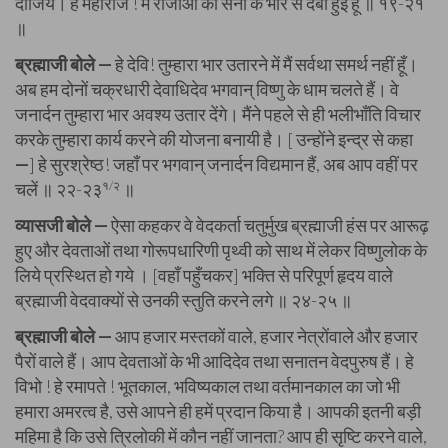
दीजिये। हे महाराज ! मैं राजाओं की सेना के भार से दबी हुई हूँ ॥ १९-२१
॥
ब्रह्माजी बोले —
हे देवि! तुम्हारा भार उतारने में मैं सर्वथा समर्थ नहीं हूँ।
अब हम दोनों चक्रधारी देवाधिदेव भगवान् विष्णु के धाम चलते हैं। वे
जनार्दन तुम्हारा भार अवश्य उतार देंगे। मैंने पहले से ही भलीभाँति विचार
करके तुम्हारा कार्य करने की योजना बनायी है। [ उन्होंने इन्द्र से कहा
—
] हे सुरश्रेष्ठ! जहाँ पर भगवान् जनार्दन विद्यमान हैं, अब आप वहीं पर
चलें ॥ २२-२३
१/२
॥
व्यासजी बोले —
ऐसा कहकर वे वेदकर्ता चतुर्मुख ब्रह्माजी हंस पर आरूढ़
हुए और देवताओं तथा गोरूपधारिणी पृथ्वी को साथ में लेकर विष्णुलोक के
लिये प्रस्थित हो गये । [वहाँ पहुँचकर] भक्ति से परिपूर्ण हृदय वाले
ब्रह्माजी वेदवाक्यों से उनकी स्तुति करने लगे ॥ २४-२५ ॥
ब्रह्माजी बोले —
आप हजार मस्तकों वाले, हजार नेत्रोंवाले और हजार
पैरों वाले हैं। आप देवताओं के भी आदिदेव तथा सनातन वेदपुरुष हैं। हे
विभो ! हे रमापते ! भूतकाल, भविष्यकाल तथा वर्तमानकाल का जो भी
हमारा अमरत्व है, उसे आपने ही हमें प्रदान किया है। आपकी इतनी बड़ी
महिमा है कि उसे त्रिलोकी में कौन नहीं जानता? आप ही सृष्टि करने वाले,