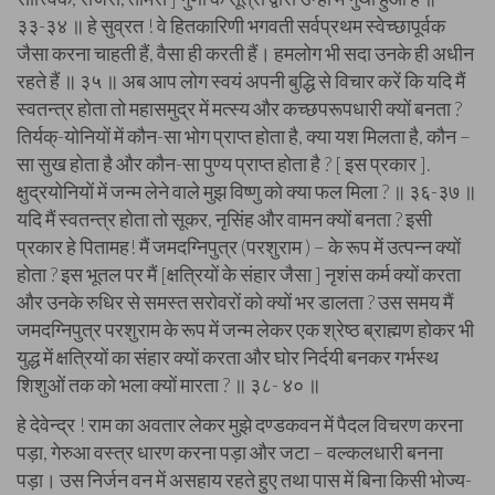
३३-३४ ॥ हे सुव्रत ! वे हितकारिणी भगवती सर्वप्रथम स्वेच्छापूर्वक
जैसा करना चाहती हैं, वैसा ही करती हैं। हमलोग भी सदा उनके ही अधीन
रहते हैं ॥ ३५ ॥ अब आप लोग स्वयं अपनी बुद्धि से विचार करें कि यदि मैं
स्वतन्त्र होता तो महासमुद्र में मत्स्य और कच्छपरूपधारी क्यों बनता ?
तिर्यक्-योनियों में कौन-सा भोग प्राप्त होता है, क्या यश मिलता है, कौन –
सा सुख होता है और कौन-सा पुण्य प्राप्त होता है ? [ इस प्रकार ].
क्षुद्रयोनियों में जन्म लेने वाले मुझ विष्णु को क्या फल मिला ? ॥ ३६-३७ ॥
यदि मैं स्वतन्त्र होता तो सूकर, नृसिंह और वामन क्यों बनता ? इसी
प्रकार हे पितामह! मैं जमदग्निपुत्र (परशुराम ) – के रूप में उत्पन्न क्यों
होता ? इस भूतल पर मैं [क्षत्रियों के संहार जैसा ] नृशंस कर्म क्यों करता
और उनके रुधिर से समस्त सरोवरों को क्यों भर डालता ? उस समय मैं
जमदग्निपुत्र परशुराम के रूप में जन्म लेकर एक श्रेष्ठ ब्राह्मण होकर भी
युद्ध में क्षत्रियों का संहार क्यों करता और घोर निर्दयी बनकर गर्भस्थ
शिशुओं तक को भला क्यों मारता ? ॥ ३८- ४० ॥
हे देवेन्द्र ! राम का अवतार लेकर मुझे दण्डकवन में पैदल विचरण करना
पड़ा, गेरुआ वस्त्र धारण करना पड़ा और जटा – वल्कलधारी बनना
पड़ा। उस निर्जन वन में असहाय रहते हुए तथा पास में बिना किसी भोज्य-