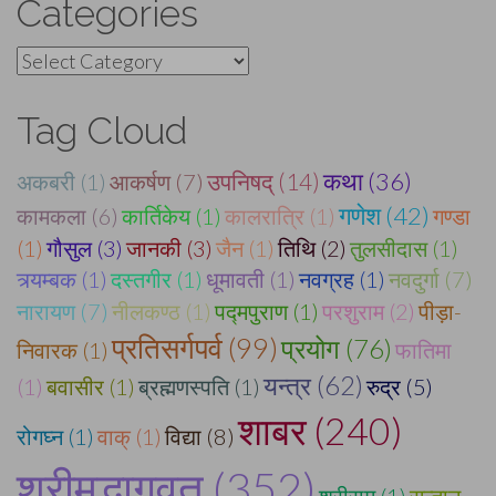
Categories
Categories
Tag Cloud
कथा (36)
अकबरी (1)
आकर्षण (7)
उपनिषद् (14)
गणेश (42)
कामकला (6)
कार्तिकेय (1)
कालरात्रि (1)
गण्डा
(1)
गौसुल (3)
जानकी (3)
जैन (1)
तिथि (2)
तुलसीदास (1)
त्र्यम्बक (1)
दस्तगीर (1)
धूमावती (1)
नवग्रह (1)
नवदुर्गा (7)
नारायण (7)
नीलकण्ठ (1)
पद्मपुराण (1)
परशुराम (2)
पीड़ा-
प्रतिसर्गपर्व (99)
प्रयोग (76)
निवारक (1)
फातिमा
यन्त्र (62)
(1)
बवासीर (1)
ब्रह्मणस्पति (1)
रुद्र (5)
शाबर (240)
रोगघ्न (1)
वाक् (1)
विद्या (8)
श्रीमद्भागवत (352)
श्रीराम (1)
सन्तान