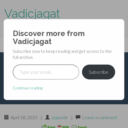
Vadicjagat
know more about…..
Discover more from
Primary
Vadicjagat
Skip
Vadicjagat
to
Menu
Subscribe now to keep reading and get access to the
content
full archive.
Type your email…
श्रीमद्देवीभागवत-महापुराण-
Subscribe
चतुर्थ स्कन्धः-अध्याय-18
Continue reading
April 18, 2025
|
aspundir
|
Leave a comment