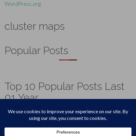
WordPress.org
cluster maps
Popular Posts
Top 10 Popular Posts Last
01 Year
Footer
Top
Home
Menu
© 2026
Vadicjagat
.
Theme by
XtremelySocial
.