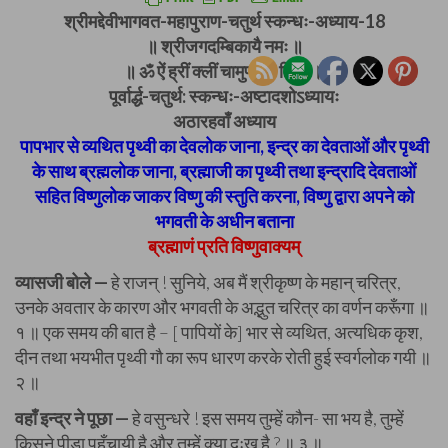
श्रीमद्देवीभागवत-महापुराण-चतुर्थ स्कन्धः-अध्याय-18
॥ श्रीजगदम्बिकायै नमः ॥
॥ ॐ ऐं ह्रीं क्लीं चामुण्डायै विच्चे ॥
पूर्वार्द्ध-चतुर्थ: स्कन्धः-अष्टादशोऽध्यायः
अठारहवाँ अध्याय
पापभार से व्यथित पृथ्वी का देवलोक जाना, इन्द्र का देवताओं और पृथ्वी
के साथ ब्रह्मलोक जाना, ब्रह्माजी का पृथ्वी तथा इन्द्रादि देवताओं
सहित विष्णुलोक जाकर विष्णु की स्तुति करना, विष्णु द्वारा अपने को
भगवती के अधीन बताना
ब्रह्माणं प्रति विष्णुवाक्यम्
व्यासजी बोले —
हे राजन् ! सुनिये, अब मैं श्रीकृष्ण के महान् चरित्र,
उनके अवतार के कारण और भगवती के अद्भुत चरित्र का वर्णन करूँगा ॥
१ ॥ एक समय की बात है – [ पापियों के] भार से व्यथित, अत्यधिक कृश,
दीन तथा भयभीत पृथ्वी गौ का रूप धारण करके रोती हुई स्वर्गलोक गयी ॥
२ ॥
वहाँ इन्द्र ने पूछा —
हे वसुन्धरे ! इस समय तुम्हें कौन- सा भय है, तुम्हें
किसने पीड़ा पहुँचायी है और तुम्हें क्या दुःख है ? ॥ ३ ॥