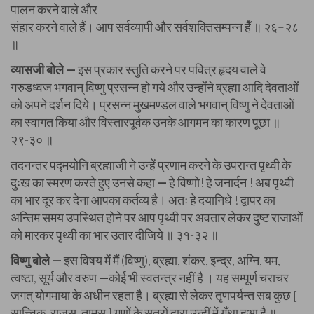
पालन करने वाले और
संहार करने वाले हैं। आप सर्वव्यापी और सर्वशक्तिसम्पन्न हैँ ॥ २६–२८
॥
व्यासजी बोले —
इस प्रकार स्तुति करने पर पवित्र हृदय वाले वे
गरुडध्वज भगवान् विष्णु प्रसन्न हो गये और उन्होंने ब्रह्मा आदि देवताओं
को अपने दर्शन दिये। प्रसन्न मुखमण्डल वाले भगवान् विष्णु ने देवताओं
का स्वागत किया और विस्तारपूर्वक उनके आगमन का कारण पूछा ॥
२९-३० ॥
तदनन्तर पद्मयोनि ब्रह्माजी ने उन्हें प्रणाम करने के उपरान्त पृथ्वी के
दुःख का स्मरण करते हुए उनसे कहा
—
हे विष्णो! हे जनार्दन ! अब पृथ्वी
का भार दूर कर देना आपका कर्तव्य है। अतः हे दयानिधे ! द्वापर का
अन्तिम समय उपस्थित होने पर आप पृथ्वी पर अवतार लेकर दुष्ट राजाओं
को मारकर पृथ्वी का भार उतार दीजिये ॥ ३१-३२ ॥
विष्णु बोले —
इस विषय में मैं (विष्णु), ब्रह्मा, शंकर, इन्द्र, अग्नि, यम,
त्वष्टा, सूर्य और वरुण
—
कोई भी स्वतन्त्र नहीं है । यह सम्पूर्ण चराचर
जगत् योगमाया के अधीन रहता है। ब्रह्मा से लेकर तृणपर्यन्त सब कुछ [
सात्त्विक, राजस, तामस ] गुणों के सूत्रों द्वारा उन्हीं में गुँथा हुआ है ॥