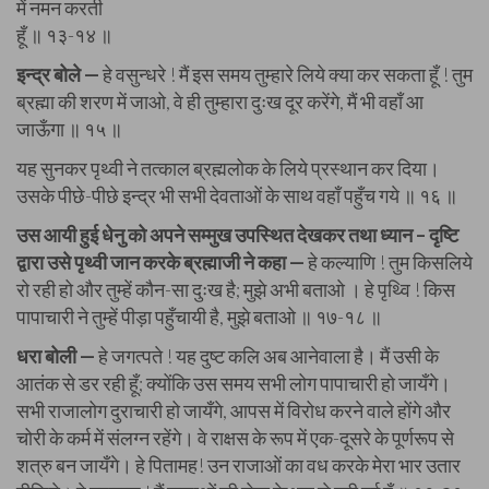
में नमन करती
हूँ ॥ १३-१४ ॥
इन्द्र बोले —
हे वसुन्धरे ! मैं इस समय तुम्हारे लिये क्या कर सकता हूँ ! तुम
ब्रह्मा की शरण में जाओ, वे ही तुम्हारा दुःख दूर करेंगे, मैं भी वहाँ आ
जाऊँगा ॥ १५ ॥
यह सुनकर पृथ्वी ने तत्काल ब्रह्मलोक के लिये प्रस्थान कर दिया।
उसके पीछे-पीछे इन्द्र भी सभी देवताओं के साथ वहाँ पहुँच गये ॥ १६ ॥
उस आयी हुई धेनु को अपने सम्मुख उपस्थित देखकर तथा ध्यान – दृष्टि
द्वारा उसे पृथ्वी जान करके ब्रह्माजी ने कहा —
हे कल्याणि ! तुम किसलिये
रो रही हो और तुम्हें कौन-सा दुःख है; मुझे अभी बताओ । हे पृथ्वि ! किस
पापाचारी ने तुम्हें पीड़ा पहुँचायी है, मुझे बताओ ॥ १७-१८ ॥
धरा बोली —
हे जगत्पते ! यह दुष्ट कलि अब आनेवाला है। मैं उसी के
आतंक से डर रही हूँ; क्योंकि उस समय सभी लोग पापाचारी हो जायँगे।
सभी राजालोग दुराचारी हो जायँगे, आपस में विरोध करने वाले होंगे और
चोरी के कर्म में संलग्न रहेंगे। वे राक्षस के रूप में एक-दूसरे के पूर्णरूप से
शत्रु बन जायँगे। हे पितामह! उन राजाओं का वध करके मेरा भार उतार