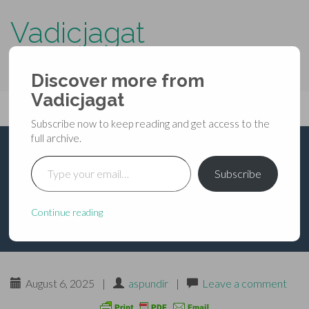
Vadicjagat
know more about…..
Discover more from
Primary
Vadicjagat
Skip
Vadicjagat
to
Menu
Subscribe now to keep reading and get access to the
content
full archive.
Type your email…
श्रीमहाभागवत [देवीपुराण]-
Subscribe
अध्याय-46
Continue reading
August 6, 2025
|
aspundir
|
Leave a comment