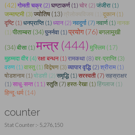
(42)
गोमती चक्र (2)
घण्टाकर्ण (1)
चोर (2)
जंजीरा (1)
जन्माष्टमी (3)
ज्योतिष (13)
त्रैलोक्यविजय (1)
दूकान (1)
दृष्टि (1)
धनप्राप्ति (1)
ध्यान (2)
नवदुर्गा (7)
नवार्ण (1)
नानक
प्रयोग (76)
पीताम्बरा (34)
बगलामुखी
(1)
पुनर्नवा (1)
मन्त्र (444)
(34)
बीसा (1)
मुस्लिम (17)
मुहम्मदा वीर (4)
रक्षा बन्धन (1)
रामकथा (8)
वर-प्राप्ति (3)
वरुण (1)
वास्तु (1)
विद्वेषण (3)
व्यापार वृद्धि (2)
श्रीराम (1)
षोडशनाम (1)
षोडशी (2)
समृद्धि (1)
सरस्वती (7)
सहस्राक्षर
(1)
साधु-सन्त (11)
स्तुति (7)
हस्त-रेखा (1)
हिंगलाज (1)
हिन्दू-धर्म (14)
counter
Stat Counter :-
5,276,150