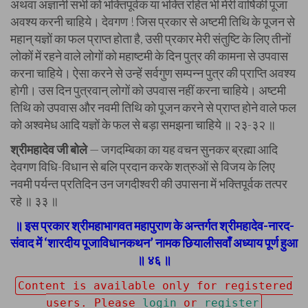
अथवा अज्ञानी सभी को भक्तिपूर्वक या भक्ति रहित भी मेरी वार्षिकी पूजा
अवश्य करनी चाहिये। देवगण ! जिस प्रकार से अष्टमी तिथि के पूजन से
महान् यज्ञों का फल प्राप्त होता है, उसी प्रकार मेरी संतुष्टि के लिए तीनों
लोकों में रहने वाले लोगों को महाष्टमी के दिन पुत्र की कामना से उपवास
करना चाहिये। ऐसा करने से उन्हें सर्वगुण सम्पन्न पुत्र की प्राप्ति अवश्य
होगी। उस दिन पुत्रवान् लोगों को उपवास नहीं करना चाहिये। अष्टमी
तिथि को उपवास और नवमी तिथि को पूजन करने से प्राप्त होने वाले फल
को अश्वमेध आदि यज्ञों के फल से बड़ा समझना चाहिये ॥ २३-३२ ॥
श्रीमहादेव जी बोले
— जगदम्बिका का यह वचन सुनकर ब्रह्मा आदि
देवगण विधि-विधान से बलि प्रदान करके शत्रुओं से विजय के लिए
नवमी पर्यन्त प्रतिदिन उन जगदीश्वरी की उपासना में भक्तिपूर्वक तत्पर
रहे ॥ ३३ ॥
॥ इस प्रकार श्रीमहाभागवत महापुराण के अन्तर्गत श्रीमहादेव-नारद-
संवाद में ‘शारदीय पूजाविधानकथन’ नामक छियालीसवाँ अध्याय पूर्ण हुआ
॥ ४६ ॥
Content is available only for registered
users. Please
login
or
register