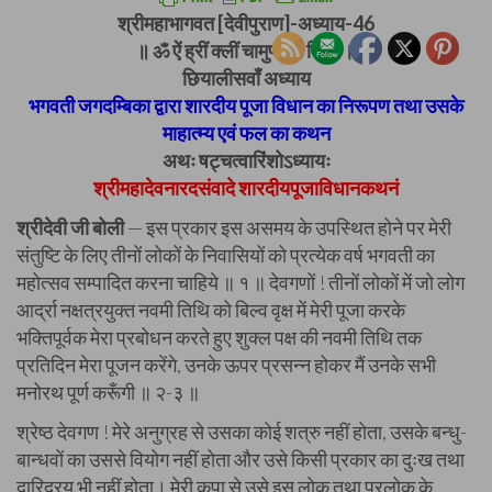
श्रीमहाभागवत [देवीपुराण]-अध्याय-46
॥ ॐ ऐं ह्रीं क्लीं चामुण्डायै विच्चे ॥
छियालीसवाँ अध्याय
भगवती जगदम्बिका द्वारा शारदीय पूजा विधान का निरूपण तथा उसके
माहात्म्य एवं फल का कथन
अथः षट्चत्वारिंशोऽध्यायः
श्रीमहादेवनारदसंवादे शारदीयपूजाविधानकथनं
श्रीदेवी जी बोली
— इस प्रकार इस असमय के उपस्थित होने पर मेरी
संतुष्टि के लिए तीनों लोकों के निवासियों को प्रत्येक वर्ष भगवती का
महोत्सव सम्पादित करना चाहिये ॥ १ ॥ देवगणों ! तीनों लोकों में जो लोग
आर्द्रा नक्षत्रयुक्त नवमी तिथि को बिल्व वृक्ष में मेरी पूजा करके
भक्तिपूर्वक मेरा प्रबोधन करते हुए शुक्ल पक्ष की नवमी तिथि तक
प्रतिदिन मेरा पूजन करेंगे, उनके ऊपर प्रसन्न होकर मैं उनके सभी
मनोरथ पूर्ण करूँगी ॥ २-३ ॥
श्रेष्ठ देवगण ! मेरे अनुग्रह से उसका कोई शत्रु नहीं होता, उसके बन्धु-
बान्धवों का उससे वियोग नहीं होता और उसे किसी प्रकार का दुःख तथा
दारिद्रय भी नहीं होता। मेरी कृपा से उसे इस लोक तथा परलोक के