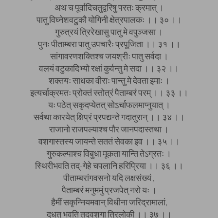
अथ च पूर्वादिचतुद्वरिषु परतः क्रमात् ।
पातु विघ्नेशवटुकौ योगिनी क्षेत्रपालकः ।। ३० ।।
गुरुत्रयं त्रिरेखासु पातु मे वपुञ्जसा ।
पुनः पीताम्बरा पातु उपचारैः प्रपूजिता ।। ३१ ।।
सांगावरणशक्तिश्च जयश्रीः पातु सर्वदा ।
वलयं वटुकादिभ्यो रक्षां कुर्वन्तु मे सदा ।। ३२ ।।
शक्तयः साधका वीराः पान्तु मे देवता इमाः ।
इत्यर्चाक्रमतः प्रोक्तं स्तोत्रं पैताम्बरं परम् ।। ३३ ।।
यः पठेत् सकृदप्येतत् सोऽर्चाफलमाप्नुयात् ।
सर्वथा कारयेत् क्षिप्रं प्रपद्यन्ते गदातुरान् ।। ३४ ।।
राजानो राजपल्याश्च पौर जानपदास्तथा ।
वशगास्तस्य जायन्ते सततं सेवका इव ।। ३५ ।।
गुरुकल्पाश्च विबुधा मूकता यान्ति तेऽग्रतः ।
स्थिरीभवति तद्-गेहे चपलानि हरिप्रिया ।। ३६ ।।
पीताम्बरांगवसनो यदि लक्षसंख्यं ,
पैताम्बरं मनुममुं प्रजपेत् नरो यः ।
हैमीं सकृन्नियमवान् विधीना जरिद्रामालां,
दधत् भवति तदवशगा त्रिलोकी ।। ३७ ।।