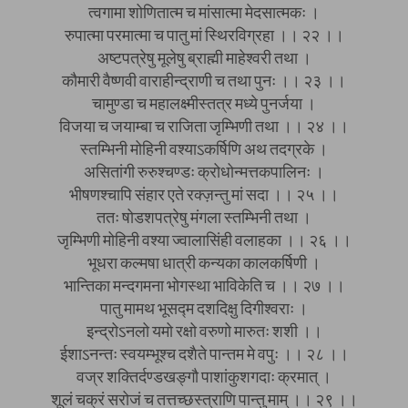
त्वगामा शोणितात्म च मांसात्मा मेदसात्मकः ।
रुपात्मा परमात्मा च पातु मां स्थिरविग्रहा ।। २२ ।।
अष्टपत्रेषु मूलेषु ब्राह्मी माहेश्वरी तथा ।
कौमारी वैष्णवी वाराहीन्द्राणी च तथा पुनः ।। २३ ।।
चामुण्डा च महालक्ष्मीस्तत्र मध्ये पुनर्जया ।
विजया च जयाम्बा च राजिता जृम्भिणी तथा ।। २४ ।।
स्तम्भिनी मोहिनी वश्याऽकर्षिणि अथ तदग्रके ।
असितांगी रुरुश्चण्डः क्रोधोन्मत्तकपालिनः ।
भीषणश्चापि संहार एते रक्ज़न्तु मां सदा ।। २५ ।।
ततः षोडशपत्रेषु मंगला स्तम्भिनी तथा ।
जृम्भिणी मोहिनी वश्या ज्वालासिंही वलाहका ।। २६ ।।
भूधरा कल्मषा धात्री कन्यका कालकर्षिणी ।
भान्तिका मन्दगमना भोगस्था भाविकेति च ।। २७ ।।
पातु मामथ भूसद्म दशदिक्षु दिगीश्वराः ।
इन्द्रोऽनलो यमो रक्षो वरुणो मारुतः शशी ।।
ईशाऽनन्तः स्वयम्भूश्च दशैते पान्तम मे वपुः ।। २८ ।।
वज्र शक्तिर्दण्डखङ्गौ पाशांकुशगदाः क्रमात् ।
शूलं चक्रं सरोजं च तत्तच्छस्त्राणि पान्तु माम् ।। २९ ।।