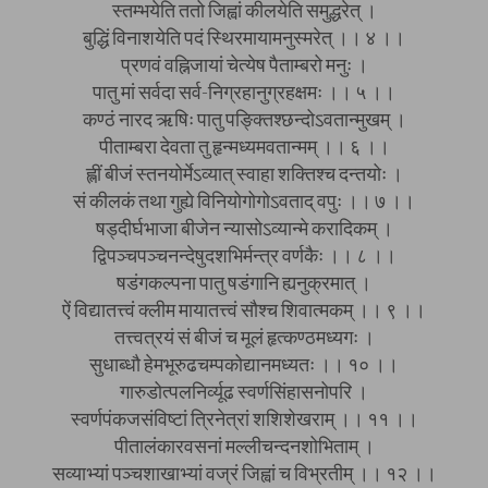
स्तम्भयेति ततो जिह्वां कीलयेति समुद्धरेत् ।
बुद्धिं विनाशयेति पदं स्थिरमायामनुस्मरेत् ।। ४ ।।
प्रणवं वह्निजायां चेत्येष पैताम्बरो मनुः ।
पातु मां सर्वदा सर्व-निग्रहानुग्रहक्षमः ।। ५ ।।
कण्ठं नारद ऋषिः पातु पङ्क्तिश्छन्दोऽवतान्मुखम् ।
पीताम्बरा देवता तु हृन्मध्यमवतान्मम् ।। ६ ।।
ह्लीं बीजं स्तनयोर्मेऽव्यात् स्वाहा शक्तिश्च दन्तयोः ।
सं कीलकं तथा गुह्ये विनियोगोगोऽवताद् वपुः ।। ७ ।।
षड्दीर्घभाजा बीजेन न्यासोऽव्यान्मे करादिकम् ।
द्विपञ्चपञ्चनन्देषुदशभिर्मन्त्र वर्णकैः ।। ८ ।।
षडंगकल्पना पातु षडंगानि ह्यनुक्रमात् ।
ऐं विद्यातत्त्वं क्लीम मायातत्त्वं सौश्च शिवात्मकम् ।। ९ ।।
तत्त्वत्रयं सं बीजं च मूलं हृत्कण्ठमध्यगः ।
सुधाब्धौ हेमभूरुढचम्पकोद्यानमध्यतः ।। १० ।।
गारुडोत्पलनिर्व्यूढ स्वर्णसिंहासनोपरि ।
स्वर्णपंकजसंविष्टां त्रिनेत्रां शशिशेखराम् ।। ११ ।।
पीतालंकारवसनां मल्लीचन्दनशोभिताम् ।
सव्याभ्यां पञ्चशाखाभ्यां वज्रं जिह्वां च विभ्रतीम् ।। १२ ।।