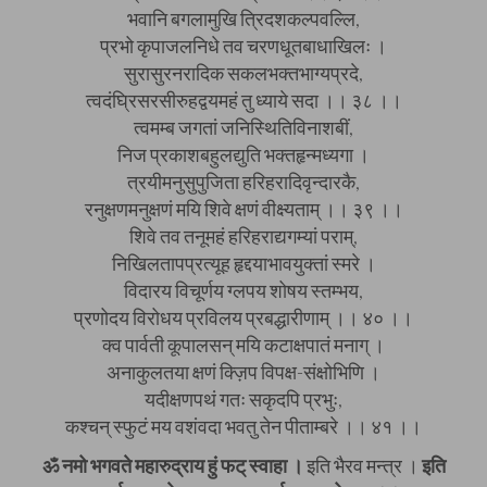
भवानि बगलामुखि त्रिदशकल्पवल्लि,
प्रभो कृपाजलनिधे तव चरणधूतबाधाखिलः ।
सुरासुरनरादिक सकलभक्तभाग्यप्रदे,
त्वदंघ्रिसरसीरुहद्वयमहं तु ध्याये सदा ।। ३८ ।।
त्वमम्ब जगतां जनिस्थितिविनाशबीं,
निज प्रकाशबहुलद्युति भक्तहृन्मध्यगा ।
त्रयीमनुसुपुजिता हरिहरादिवृन्दारकै,
रनुक्षणमनुक्षणं मयि शिवे क्षणं वीक्ष्यताम् ।। ३९ ।।
शिवे तव तनूमहं हरिहराद्यगम्यां पराम्,
निखिलतापप्रत्यूह हृद्दयाभावयुक्तां स्मरे ।
विदारय विचूर्णय ग्लपय शोषय स्तम्भय,
प्रणोदय विरोधय प्रविलय प्रबद्धारीणाम् ।। ४० ।।
क्व पार्वती कूपालसन् मयि कटाक्षपातं मनाग् ।
अनाकुलतया क्षणं क्ज़िप विपक्ष-संक्षोभिणि ।
यदीक्षणपथं गतः सकृदपि प्रभुः,
कश्चन् स्फुटं मय वशंवदा भवतु तेन पीताम्बरे ।। ४१ ।।
ॐ नमो भगवते महारुद्राय हुं फट् स्वाहा ।
इति भैरव मन्त्र ।
इति