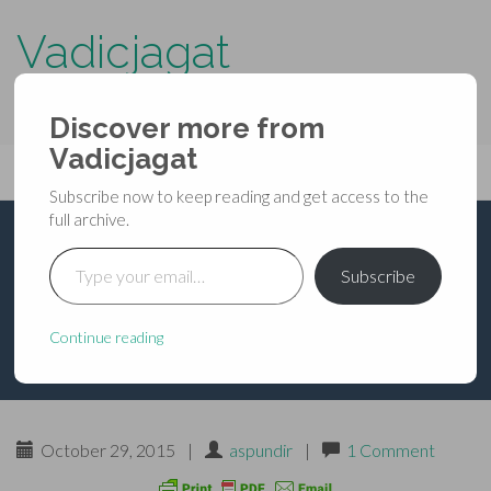
Vadicjagat
know more about…..
Discover more from
Primary
Vadicjagat
Skip
Vadicjagat
to
Menu
Subscribe now to keep reading and get access to the
content
full archive.
Type your email…
श्री बगला यंत्रराज रक्षा
Subscribe
स्तोत्रम्
Continue reading
October 29, 2015
|
aspundir
|
1 Comment