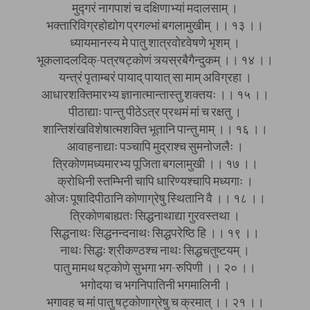
मुद्गरं नागपाशं च दक्षिणाभ्यां मदालसाम् ।
भक्तारिविग्रहोद्योग प्रगल्भां बगलामुखीम् ।। १३ ।।
ध्यायमानस्य मे पातु शात्रवोद्द्वेषणे भृशम् ।
भूकलादलदिक्-पत्रषट्कोणं त्र्यस्रबैगैन्दुकम् ।। १४ ।।
यन्त्रं पृताम्बरं पायाद् पायात् सा माम् अविग्रहा ।
आधारशक्तिमारभ्य ज्ञानात्मान्तास्तु शक्तयः ।। १५ ।।
पीठाद्याः पान्तु पीठेऽत्र प्रथमं मां च रक्षतु ।
शान्तिशंखविशेषात्मशक्ति भूतानि पान्तु माम् ।। १६ ।।
आवाहनाद्याः पञ्चापि मुद्राश्च सुमनोजलैः ।
त्रिकोणमध्यमारभ्य पूजिता बगलामुखी ।। १७ ।।
क्रोधिनी स्तम्भिनी चापि धारिण्यश्चापि मध्यगाः ।
ओजः पूषादिपीठानि कोणाग्रेषु स्थितानि वै ।। १८ ।।
त्रिकोणबाह्यतः सिद्धनाथाद्या गुरवस्तथा ।
सिद्धनाथः सिद्धनन्दनाथः सिद्धपरेष्ठि हि ।। १९ ।।
नाथः सिद्धः श्रीकण्ठश्च नाथः सिद्धचतुष्टयम् ।
पातु मामथ षट्कोणे सुभगा भग-रुपिणी ।। २० ।।
भगोदया च भगनिपातिनी भगमालिनी ।
भगावह च मां पातु षट्कोणाग्रेषु च क्रमात् ।। २१ ।।