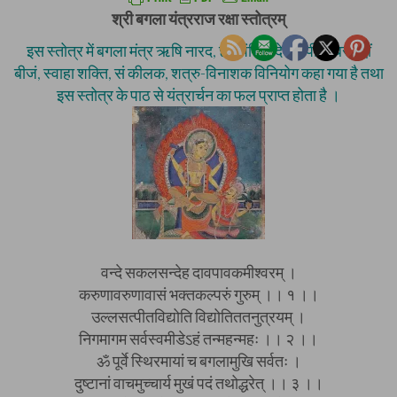
श्री बगला यंत्रराज रक्षा स्तोत्रम्
इस स्तोत्र में बगला मंत्र ऋषि नारद, छंद पंक्ति, देवता पीताम्बरा, ह्लीं
बीजं, स्वाहा शक्ति, सं कीलक, शत्रु-विनाशक विनियोग कहा गया है तथा
इस स्तोत्र के पाठ से यंत्रार्चन का फल प्राप्त होता है ।
वन्दे सकलसन्देह दावपावकमीश्वरम् ।
करुणावरुणावासं भक्तकल्परुं गुरुम् ।। १ ।।
उल्लसत्पीतविद्योति विद्योतिततनुत्रयम् ।
निगमागम सर्वस्वमीडेऽहं तन्महन्महः ।। २ ।।
ॐ पूर्वे स्थिरमायां च बगलामुखि सर्वतः ।
दुष्टानां वाचमुच्चार्य मुखं पदं तथोद्धरेत् ।। ३ ।।