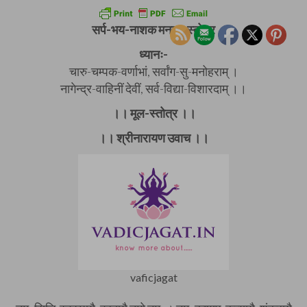
सर्प-भय-नाशक मनसा-स्तोत्र
ध्यानः-
चारु-चम्पक-वर्णाभां, सर्वांग-सु-मनोहराम् ।
नागेन्द्र-वाहिनीं देवीं, सर्व-विद्या-विशारदाम् ।।
।। मूल-स्तोत्र ।।
।। श्रीनारायण उवाच ।।
vaficjagat