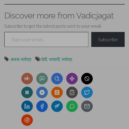
त्रिदण्डी शरचापहस्तः ।
शम्भुर्महाकालशनिः
Discover more from Vadicjagat
पुरारिर्जयत्यशेषासुरनाशकारी ।।१
मेरुपृष्ठे समासीनं सामरस्ये स्थितं…
Subscribe to get the latest posts sent to your email.
Type your email…
Subscribe
कवच-स्तोत्र
देवी
,
भगवती
,
स्तोत्र