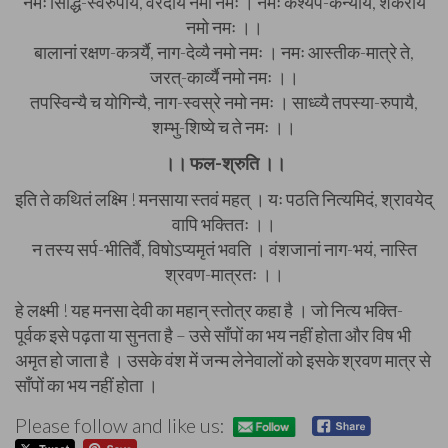
नमः सिद्धि-स्वरुपायै, वरदायै नमो नमः । नमः कश्यप-कन्यायै, शंकरायै
नमो नमः ।।
बालानां रक्षण-कर्त्र्यै, नाग-देव्यै नमो नमः । नमः आस्तीक-मात्रे ते,
जरत्-कार्व्यै नमो नमः ।।
तपस्विन्यै च योगिन्यै, नाग-स्वस्रे नमो नमः । साध्व्यै तपस्या-रुपायै,
शम्भु-शिष्ये च ते नमः ।।
।। फल-श्रुति ।।
इति ते कथितं लक्ष्मि ! मनसाया स्तवं महत् । यः पठति नित्यमिदं, श्रावयेद्
वापि भक्तितः ।।
न तस्य सर्प-भीतिर्वै, विषोऽप्यमृतं भवति । वंशजानां नाग-भयं, नास्ति
श्रवण-मात्रतः ।।
हे लक्ष्मी ! यह मनसा देवी का महान् स्तोत्र कहा है । जो नित्य भक्ति-
पूर्वक इसे पढ़ता या सुनता है – उसे साँपों का भय नहीं होता और विष भी
अमृत हो जाता है । उसके वंश में जन्म लेनेवालों को इसके श्रवण मात्र से
साँपों का भय नहीं होता ।
Please follow and like us: