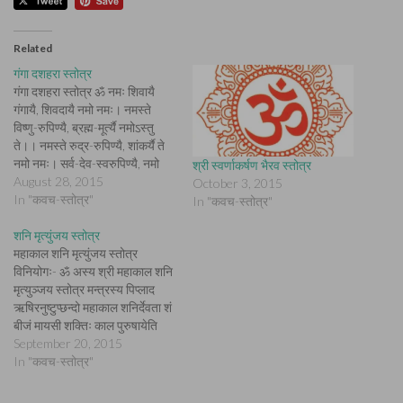
Related
गंगा दशहरा स्तोत्र
गंगा दशहरा स्तोत्र ॐ नमः शिवायै
गंगायै, शिवदायै नमो नमः। नमस्ते
विष्णु-रुपिण्यै, ब्रह्म-मूर्त्यै नमोऽस्तु
ते।। नमस्ते रुद्र-रुपिण्यै, शांकर्यै ते
नमो नमः। सर्व-देव-स्वरुपिण्यै, नमो
श्री स्वर्णाकर्षण भैरव स्तोत्र
भेषज-मूर्त्तये।। सर्वस्य सर्व-व्याधीनां,
August 28, 2015
October 3, 2015
भिषक्-श्रेष्ठ्यै नमोऽस्तु ते। स्थास्नु-
In "कवच-स्तोत्र"
In "कवच-स्तोत्र"
जंगम-सम्भूत-विष-हन्त्र्यै नमोऽस्तु
ते।। संसार-विष-नाशिन्यै, जीवानायै
शनि मृत्युंजय स्तोत्र
नमोऽस्तु ते। ताप-त्रितय-संहन्त्र्यै,
महाकाल शनि मृत्युंजय स्तोत्र
प्राणश्यै ते नमो नमः।। शन्ति-
विनियोगः- ॐ अस्य श्री महाकाल शनि
सन्तान-कारिण्यै, नमस्ते शुद्ध-मूर्त्तये।
मृत्युञ्जय स्तोत्र मन्त्रस्य पिप्लाद
सर्व-संशुद्धि-कारिण्यै, नमः पापारि-
ऋषिरनुष्टुप्छन्दो महाकाल शनिर्देवता शं
मूर्त्तये।। भुक्ति-मुक्ति-प्रदायिन्यै,
बीजं मायसी शक्तिः काल पुरुषायेति
भद्रदायै नमो…
कीलकं मम अकाल अपमृत्यु निवारणार्थे
September 20, 2015
पाठे विनियोगः। श्री गणेशाय नमः। ॐ
In "कवच-स्तोत्र"
महाकाल शनि मृत्युञ्जायाय नमः।
नीलाद्रीशोभाञ्चितदिव्यमूर्तिः खड्गो