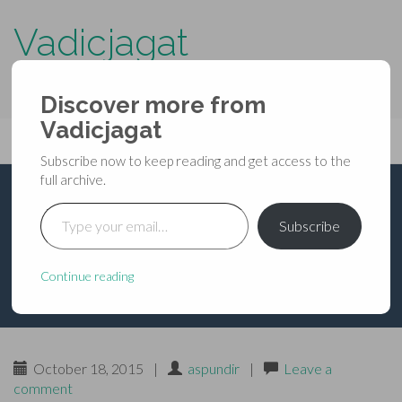
Vadicjagat
know more about…..
Discover more from
Primary
Vadicjagat
Skip
Vadicjagat
to
Menu
Subscribe now to keep reading and get access to the
content
full archive.
Type your email…
सर्प-भय-नाशक मनसा-
Subscribe
स्तोत्र
Continue reading
October 18, 2015
|
aspundir
|
Leave a
comment