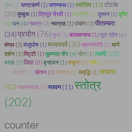
टोटके
ज्योतिष (13)
पुष्य (1)
घण्टाकर्ण (1)
जगन्नाथ (1)
(20)
तुम्बुरू (1)
त्रिपुर भैरवी (1)
दस्तगीर (1)
दुश्मन (1)
दृष्टि
पीताम्बरा
(1)
धन (4)
नक्षत्र (3)
नवग्रह (1)
पंचांग (3)
प्रयोग (76)
(34)
फूल (1)
बालकनाथ (1)
भूत-प्रेत (6)
मध्यमपर्व (30)
मंगल (3)
मंजुघोष (1)
महागणपति (1)
मार्ग-
लक्ष्मी (23)
दर्शन (1)
मिट्टी (1)
मुहम्मदा वीर (4)
योग (1)
वराह (1)
विद्या (8)
वृन्दावन (1)
शकुन (5)
शमी (1)
श्रीराम
साधना
(1)
षोडशी (2)
संतान (1)
सन्तान (1)
समृद्धि (1)
स्तोत्र
(42)
स्तवन (11)
स्कन्दमाता (1)
(202)
counter