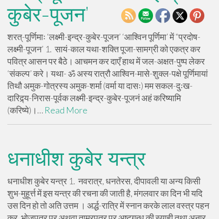
कुबेर-पूजन’
शरत्-पूर्णिमाः ‘लक्ष्मी-इन्द्र-कुबेर-पूजन’ ‘आश्विन पूर्णिमा’ में “प्रदोष-
लक्ष्मी-पूजन’ 1. सायं-काल यथा-शक्ति पूजा-सामग्री को एकत्र कर
पवित्र आसन पर बैठे। आचमन कर दाएँ हाथ में जल-अक्षत-पुष्प लेकर
‘संकल्प’ करे। यथा- ॐ अस्य रात्रौ आश्विन-मासे-शुक्ल-पक्षे पूर्णिमायां
तिथौ अमुक-गोत्रस्य अमुक-शर्मा (वर्मा या दासः) मम सकल-दुःख-
दारिद्र्य-निरास-पूर्वक लक्ष्मी-इन्द्र-कुबेर-पूजनं अहं करिष्यामि
(करिष्ये)।…
Read More
धनाधीश कुबेर यन्त्र
धनाधीश कुबेर यन्त्र 1. नवरात्र, धनतेरस, दीपावली या अन्य किसी
शुभ-मुहूर्त्त में इस यन्त्र की रचना की जाती है, मंगलवार का दिन भी यदि
उस दिन हो तो अति उत्तम । अर्द्ध-रात्रि में स्नान करके लाल वस्त्र पहन
कर, भोजपत्र पर अथवा ताम्रपत्र पर अष्टगन्ध की स्याही तथा अनार