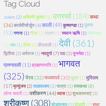
Tag Cloud
उत्तरपर्व (184)
कथा
Jokes (2)
अश्विनी कुमार (1)
कृष्ण
(36)
काली (49)
कार्तवीर्यार्जुन (4)
कुष्माण्डा (1)
(53)
गणना (1)
गीता (2)
ग्रहण (1)
च्यवन ऋषि (1)
जगन्नाथ
देवी (361)
(1)
जप (1)
टोना (1)
दीपावली (1)
द्वितीया (3)
धर्मराज (1)
नवदुर्गा (7)
पद्य (5)
पुनर्नवा (1)
भागवत
प्रश्नावली (11)
ब्रह्मणस्पति (1)
(325)
भैरव (32)
मध्यमपर्व (30)
मुस्लिम
मुद्रा (1)
(17)
मृत्युंजय (2)
याज्ञवल्क्य (1)
यात्रा (1)
रामकथा (8)
वशीकरण (44)
लोना चमारी (1)
व्यास (1)
शुभकामनाएं (3)
श्रीकृष्ण (308)
षोडशनाम (1)
षोडशी (2)
सभा