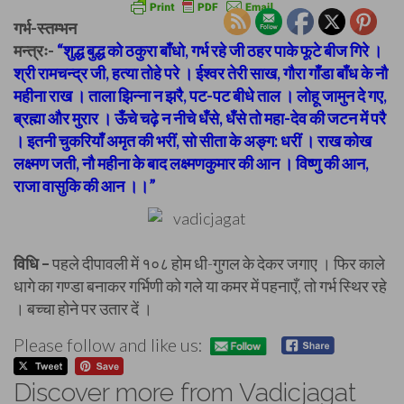
गर्भ-स्तम्भन
मन्त्रः-
“शुद्ध बुद्ध को ठकुरा बाँधो, गर्भ रहे जी ठहर पाके फूटे बीज गिरे ।
श्री रामचन्द्र जी, हत्या तोहे परे । ईश्वर तेरी साख, गौरा गाँडा बाँध के नौ
महीना राख । ताला झिन्ना न झरै, पट-पट बीधे ताल । लोहू जामुन दे गए,
ब्रह्मा और मुरार । ऊँचे चढ़े न नीचे धँसे, धँसे तो महा-देव की जटन में परै
। इतनी चुकरियाँ अमृत की भरीं, सो सीता के अङ्ग: धरीं । राख कोख
लक्ष्मण जती, नौ महीना के बाद लक्ष्मणकुमार की आन । विष्णु की आन,
राजा वासुकि की आन ।।”
विधि –
पहले दीपावली में १०८ होम धी-गुगल के देकर जगाए । फिर काले
धागे का गण्डा बनाकर गर्भिणी को गले या कमर में पहनाएँ, तो गर्भ स्थिर रहे
। बच्चा होने पर उतार दें ।
Please follow and like us:
Discover more from Vadicjagat