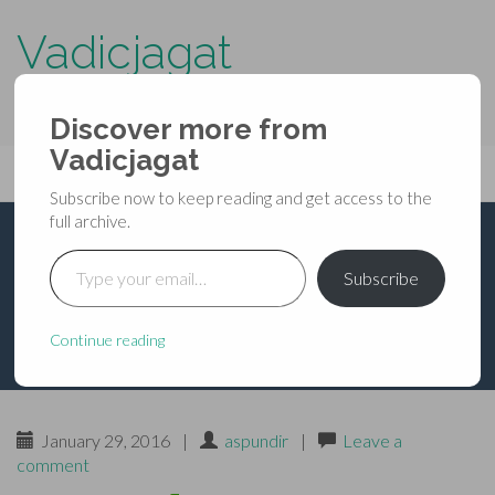
Vadicjagat
know more about…..
Discover more from
Primary
Vadicjagat
Skip
Vadicjagat
to
Menu
Subscribe now to keep reading and get access to the
content
full archive.
Type your email…
गर्भ-स्तम्भन
Subscribe
Continue reading
January 29, 2016
|
aspundir
|
Leave a
comment