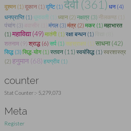
देवी (361)
दुश्मन (1)
दूकान (1)
दृष्टि (1)
धन (4)
धनप्राप्ति (1)
धूमावती (1)
ध्यान (2)
नक्षत्र (3)
नीलकण्ठ (1)
पंचांग (3)
बवासीर (1)
मंगल (3)
मंत्र (2)
मकर (1)
महाभारत
महाविद्या (49)
(1)
मातंगी (1)
रक्षा बन्धन (1)
विद्या (8)
साधना (42)
शतनाम (9)
श्राद्ध (6)
सर्प (1)
सहस्राक्षर (1)
सिद्ध (3)
सिद्ध-योग (1)
स्तवन (11)
स्वयंसिद्ध (1)
स्वरशास्त्र
हनुमान (68)
(2)
हयग्रीव (1)
counter
Stat Counter :-
5,279,073
Meta
Register