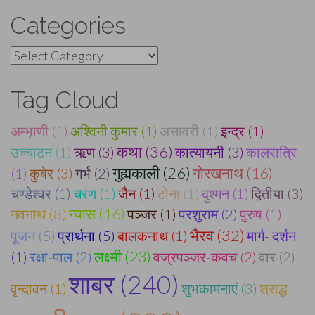
Categories
Categories
Tag Cloud
अम्भृाणी (1)
अश्विनी कुमार (1)
असावरी (1)
इन्द्र (1)
कथा (36)
उच्चाटन (1)
ऋण (3)
कात्यायनी (3)
कालरात्रि
गुह्यकाली (26)
गोरखनाथ (16)
(1)
कुबेर (3)
गर्भ (2)
चण्डेश्वर (1)
चरण (1)
जैन (1)
टोना (1)
दुश्मन (1)
द्वितीया (3)
न्यास (16)
नवनाथ (8)
पञ्जर (1)
परशुराम (2)
पुरुष (1)
भैरव (32)
पूजन (5)
प्रार्थना (5)
बालकनाथ (1)
मार्ग- दर्शन
लक्ष्मी (23)
(1)
रक्षा-पाल (2)
वज्रपञ्जर-कवच (2)
वार (2)
शाबर (240)
वृन्दावन (1)
शुभकामनाएं (3)
श्राद्ध