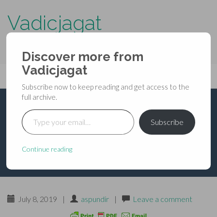
Vadicjagat
know more about…..
Discover more from
Primary
Vadicjagat
Skip
Vadicjagat
to
Menu
Subscribe now to keep reading and get access to the
content
full archive.
Type your email…
गुह्यकाली : विविध न्यास
Subscribe
प्रयोगाः 06
Continue reading
July 8, 2019
|
aspundir
|
Leave a comment