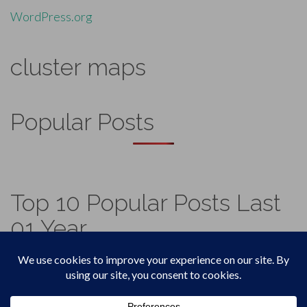
WordPress.org
cluster maps
Popular Posts
Top 10 Popular Posts Last
01 Year
Footer
Top
Home
Menu
© 2026
Vadicjagat
.
Theme by
XtremelySocial
.