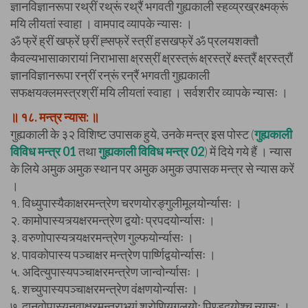
ज्ञानविज्ञानरूपा रथ्रीं रथ्रूं रथ्रैं भगवती गुह्यकाली स्हव्य्रख्रक्ष्मक्रूं
मयि लीयतां स्वाहा । वामपाद व्यापके न्यासः ।
ॐ फ्रें ह्रीं खफ्रें छ्रीं ह्सफ्रें स्त्रीं हसखफ्रें ॐ प्रलयशक्तौ
कैवल्यभासाकारायां निराभासा क्ष्रस्रीं क्ष्रस्त्रूं क्ष्रस्त्रें क्ष्स्त्रैं क्ष्रस्त्रौं
ज्ञानविज्ञानरूपा रन्रीं रन्रूं रन्रैं भगवती गुह्यकाली
सफक्षयक्लमस्त्रश्रीं मयि लीयतां स्वाहा । सर्वशरीर व्यापके न्यासः ।
॥ १८. मन्त्र न्यास: ॥
गुह्यकाली के ३२ विशिष्ट उपासक हुये, उनके मन्त्र इस पोस्ट (
गुह्यकाली
विविध मन्त्र 01
तथा
गुह्यकाली विविध मन्त्र 02
) में दिये गये हैं । न्यास
के लिये अमुक अमुक स्थान पर अमुक अमुक उपासक मन्त्र से न्यास करें
।
१. विध्युपास्यैकाक्षरमन्त्रेण चरणयोरङ्गुलीमूलयोर्न्यासः ।
२. कामोपास्यत्र्यक्षरमन्त्रेण द्वयोः प्रपदयोर्न्यासः ।
३. वरुणोपास्यत्र्यक्षरमन्त्रेण गुल्फयोर्न्यासः ।
४. पावकोपास्य पञ्चाक्षर मन्त्रेण पार्ष्णिद्वयोर्न्यासः ।
५. अदित्युपास्यपञ्चाक्षरमन्त्रेण जान्वोर्न्यासः ।
६. शच्युपास्यपञ्चाक्षरमन्त्रेण वंक्षणयोर्न्यासः ।
७. दानवोपास्यनवाक्षरमन्त्राभ्यां श्रोणियुगलयोः पिण्डद्वयोश्च न्यासः ।