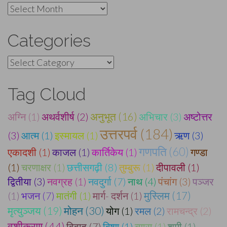
Archives
Categories
Categories
Tag Cloud
अग्नि (1)
अथर्वशीर्ष (2)
अनुभूत (16)
अभिचार (3)
अष्टोत्तर
उत्तरपर्व (184)
(3)
आत्म (1)
इस्मायल (1)
ऋण (3)
गणपति (60)
एकादशी (1)
काजल (1)
कार्तिकेय (1)
गण्डा
(1)
चरणाक्षर (1)
छत्तीसगढ़ी (8)
तुम्बुरू (1)
दीपावली (1)
द्वितीया (3)
नवग्रह (1)
नवदुर्गा (7)
नाथ (4)
पंचांग (3)
पञ्जर
(1)
भजन (7)
मातंगी (1)
मार्ग- दर्शन (1)
मुस्लिम (17)
मोहन (30)
मृत्युञ्जय (19)
योग (1)
रमल (2)
रामचन्द्र (2)
वशीकरण (44)
विवाह (7)
विष्णु (1)
व्यास (1)
शमी (1)