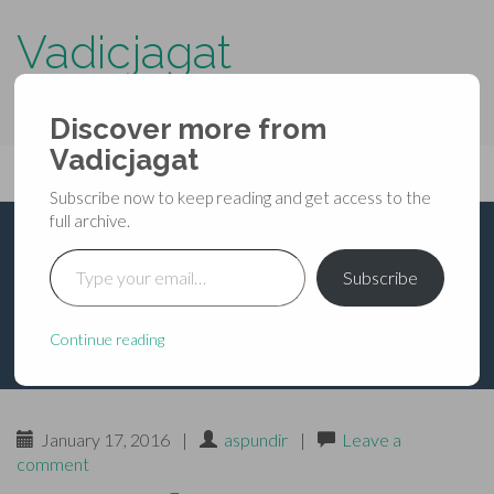
Vadicjagat
know more about…..
Discover more from
Primary
Vadicjagat
Skip
Vadicjagat
to
Menu
Subscribe now to keep reading and get access to the
content
full archive.
Type your email…
चोर-भय का निवारण
Subscribe
Continue reading
January 17, 2016
|
aspundir
|
Leave a
comment