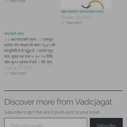
In "शाबर मन्त्र"
लोक कल्याण-कारक शाबर मन्त्र
October 23, 2015
In "शाबर मन्त्र"
घण्टाकर्ण कल्प
।। अथ घण्टाकर्ण कल्प ।। प्रस्तुत
प्रयोग जैन साधक की संवत १६६१ की
पाण्डुलिपि में से उद्धृत् है । प्रयोग शुभ
मास, शुक्ल पक्ष तथा ५-१०-१५ तिथि
सोम, बुध व गुरुवार में करें । रवि-पुष्य,
हस्त व मूल नक्षत्र में हो या अन्य कोई
August 21, 2015
"अमृत-सिद्धि-योग" बने तब प्रयोग करें
In "शाबर मन्त्र"
।…
Discover more from Vadicjagat
Subscribe to get the latest posts sent to your email.
Type your email…
Subscribe