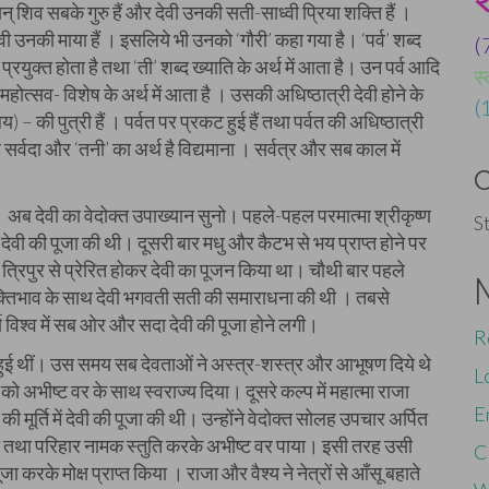
न् शिव सबके गुरु हैं और देवी उनकी सती-साध्वी प्रिया शक्ति हैं ।
ेवी उनकी माया हैं । इसलिये भी उनको ‘गौरी’ कहा गया है। ‘पर्व’ शब्द
(
ें प्रयुक्त होता है तथा ‘ती’ शब्द ख्याति के अर्थ में आता है। उन पर्व आदि
स्
ब्द महोत्सव- विशेष के अर्थ में आता है । उसकी अधिष्ठात्री देवी होने के
(
ालय) – की पुत्री हैं । पर्वत पर प्रकट हुई हैं तथा पर्वत की अधिष्ठात्री
थ है सर्वदा और ‘तनी’ का अर्थ है विद्यमाना । सर्वत्र और सब काल में
 अब देवी का वेदोक्त उपाख्यान सुनो। पहले-पहल परमात्मा श्रीकृष्ण
S
ें देवी की पूजा की थी। दूसरी बार मधु और कैटभ से भय प्राप्त होने पर
े त्रिपुर से प्रेरित होकर देवी का पूजन किया था। चौथी बार पहले
र ने भक्तिभाव के साथ देवी भगवती सती की समाराधना की थी । तबसे
 सम्पूर्ण विश्व में सब ओर और सदा देवी की पूजा होने लगी।
R
प्रकट हुई थीं। उस समय सब देवताओं ने अस्त्र-शस्त्र और आभूषण दिये थे
L
ाओं को अभीष्ट वर के साथ स्वराज्य दिया। दूसरे कल्प में महात्मा राजा
E
ी मूर्ति में देवी की पूजा की थी। उन्होंने वेदोक्त सोलह उपचार अर्पित
 तथा परिहार नामक स्तुति करके अभीष्ट वर पाया। इसी तरह उसी
C
पूजा करके मोक्ष प्राप्त किया । राजा और वैश्य ने नेत्रों से आँसू बहाते