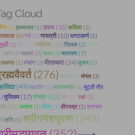
Tag Cloud
उपाय (18)
ग्नि (1)
इस्मायल (1)
कविता (1)
ामकला (6)
गर्भ (2)
गायत्री (10)
घण्टाकर्ण (1)
ुर्थी (1)
जैन (1)
ज्योतिष (13)
तिलक (2)
द्वितीया
3)
धन (4)
नक्षत्र (3)
नाथ (4)
नारायण (7)
पीताम्बरा (34)
ीलकण्ठ (1)
पंचांग (3)
पूजन (5)
्रह्मवैवर्त (276)
भजन (7)
मंगल (3)
हाविद्या (49)
महावीर (1)
मालामन्त्र (6)
मुट्ठी पीर
यन्त्र (62)
मुस्लिम (17)
1)
योग (1)
रक्षा (1)
ाधा (41)
वन्दना (1)
विष्णु (1)
वीरभद्र (1)
शतनाम
श्रीगणेशपुराण (249)
9)
शनि (8)
श्रीमद्भागवत (352)