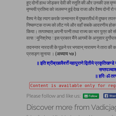
हुए दोनों हाथ जोड़कर देवी की स्तुति की और उनकी उस मृण्म
मृण्मयी प्रतिमा को जलमग्न हुई देख राजा और वैश्य दोनों रो 
वैश्य ने देह त्याग करके जन्मान्तर में पुष्करतीर्थ में दुष्कर
निष्कण्टक राज्य को लौट गये और वहाँ सबके आदरणीय होकर ब
किया। तत्पश्चात् अपनी पत्नी तथा राज्य का भार पुत्र को सौ
वत्स ! मुनिश्रेष्ठ ! इस प्रकार मैंने आगमों के अनुसार दुर्गो
तदनन्तर नारदजी के पूछने पर भगवान् नारायण ने तारा की 
प्रसङ्ग सुनाया ।
(अध्याय ५७ )
॥ इति श्रीब्रह्मवैवर्त्ते महापुराणे द्वितीये प्रकृतिखण्ड
सप्तपञ्चाश
॥ हरिः ॐ तत्स
Content is available only for re
Please follow and like us:
Discover more from Vadicja