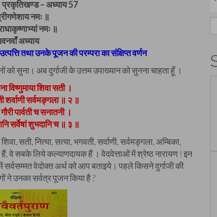
ण – प्रकृतिखण्ड – अध्याय 57
रीगणेशाय नमः ॥
S
ाधाकृष्णाभ्यां नमः ॥
fo
वनवाँ अध्याय
की उत्पत्ति तथा उनके पूजन की परम्परा का संक्षिप्त वर्णन
ख्यानों को सुना। अब दुर्गाजी के उत्तम उपाख्यान को सुनना चाहता हूँ ।
ाना विष्णुमाया शिवा सती ।
ती शर्वाणी सर्वमङ्गला ॥ २ ॥
ी गौरी पार्वती च सनातनी ।
नि सर्वेषां शुभदानि च ॥ ३ ॥
ा, शिवा, सती, नित्या, सत्या, भगवती, सर्वाणी, सर्वमङ्गला, अम्बिका,
ैं, वे सबके लिये कल्याणदायक हैं । वेदवेत्ताओं में श्रेष्ठ नारायण ! इन
ें सर्वसम्मत वेदोक्त अर्थ को आप बताइये। पहले किसने दुर्गाजी की
ं ने उनका सर्वत्र पूजन किया है ?