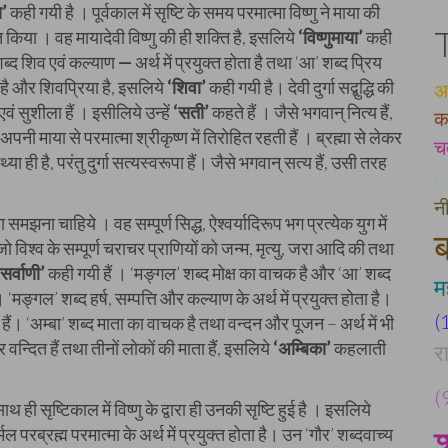
ा’
कही गयी है । पूर्वकाल में सृष्टि के समय परमात्मा विष्णु ने माया की
त किया । वह मायादेवी विष्णु की ही शक्ति है, इसलिये
‘विष्णुमाया’
कही
शब्द शिव एवं कल्याण
—
अर्थ में प्रयुक्त होता है तथा ‘आ’ शब्द प्रिय
 है और शिवप्रिया है, इसलिये
‘शिवा’
कही गयी है। देवी दुर्गा सद्बुद्धि की
अ
 एवं सुशीला हैं । इसीलिये उन्हें
‘सती’
कहते हैं । जैसे भगवान् नित्य हैं,
क
पनी माया से परमात्मा श्रीकृष्ण में तिरोहित रहती हैं । ब्रह्मा से लेकर
चत
ा ही है, परंतु दुर्गा सत्यस्वरूपा हैं। जैसे भगवान् सत्य हैं, उसी तरह
(
न
सा समझना चाहिये । वह सम्पूर्ण सिद्ध, ऐश्वर्यादिरूप भग प्रत्येक युग में
ब
ो विश्व के सम्पूर्ण चराचर प्राणियों को जन्म, मृत्यु, जरा आदि की तथा
‘सर्वाणी’
कही गयी हैं । ‘मङ्गल’ शब्द मोक्ष का वाचक है और ‘आ’ शब्द
म
 । ‘मङ्गल’ शब्द हर्ष, सम्पत्ति और कल्याण के अर्थ में प्रयुक्त होता है।
(
त हैं। ‘अम्बा’ शब्द माता का वाचक है तथा वन्दन और पूजन – अर्थ में भी
र वन्दित हैं तथा तीनों लोकों की माता हैं, इसलिये
‘अम्बिका’
कहलाती
र
(
साथ ही सृष्टिकाल में विष्णु के द्वारा ही उनकी सृष्टि हुई है । इसलिये
निर्मल परब्रह्म परमात्मा के अर्थ में प्रयुक्त होता है। उन ‘गौर’ शब्दवाच्य