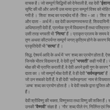
वाचक है। जो सम्पूर्ण सिद्धियों को देनेवाली है, वह देवी
‘ईशान
सृष्टि की थी और अपनी उस माया द्वारा सम्पूर्ण विश्व को मोहि
गयी है । ‘शिवा’ शब्द का पदच्छेद यों है- शिव + आ । ‘शिव’ 
और दाता – अर्थ में। वह देवी कल्याणस्वरूपा है, शिवदायिनी
अधिष्ठात्री देवी हैं, प्रत्येक युग में विद्यमान हैं तथा पतिव्रता
उसी तरह भगवती भी
‘नित्या’
हैं । प्राकृत प्रलय के समय वे अ
तृण अथवा कीटपर्यन्त सम्पूर्ण जगत् कृत्रिम होने के कारण मिथ्य
प्रकृतिदेवी भी
‘सत्या’
हैं ।
सिद्ध, ऐश्वर्य आदि के अर्थ में ‘भग’ शब्द का प्रयोग होता है, ऐ
जिनके भीतर विद्यमान है, वे देवी दुर्गा
‘भगवती’
कही गयी हैं। ज
मोक्ष की भी प्राप्ति कराती हैं, वे देवी अपने इसी गुण के कारण
दाता का । जो सम्पूर्ण मोक्ष देती हैं, वे ही देवी
‘सर्वमङ्गला’
हैं
जो उन सबको देती हैं, वे ही देवी ‘सर्वमङ्गला’ नाम से विख्या
‘अम्ब’ शब्द का प्रयोग होता है । वे देवी सबके द्वारा पूजित औ
हैं।
देवी श्रीविष्णु की भक्ता, विष्णुरूपा तथा विष्णु की शक्ति हैं। 
उनकी
‘वैष्णवी’
संज्ञा है । ‘गौर’ शब्द पीले रंग, निर्लिप्त एवं 