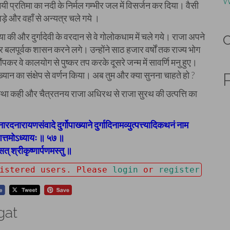
W
यी प्रतिमा का नदी के निर्मल गम्भीर जल में विसर्जन कर दिया। वैसी
पड़े और वहाँ से अन्यत्र चले गये ।
 तपस्या की और दुर्गादेवी के वरदान से वे गोलोकधाम में चले गये। राजा अपने
लपूर्वक शासन करने लगे। उन्होंने साठ हजार वर्षों तक राज्य भोग
ंपकर वे कालयोग से पुष्कर तप करके दूसरे जन्म में सावर्णि मनु हुए।
पाख्यान का संक्षेप से वर्णन किया। अब तुम और क्या सुनना चाहते हो ?
कथा कही और चैत्रतनय राजा अधिरथ से राजा सुरथ की उत्पत्ति का
े नारदनारायणसंवादे दुर्गोपाख्याने दुर्गादिनामव्युत्पत्त्यादिकथनं नाम
त्तमोऽध्यायः ॥ ५७ ॥
त् श्रीकृष्णार्पणमस्तु ॥
gistered users. Please
login
or
register
gat