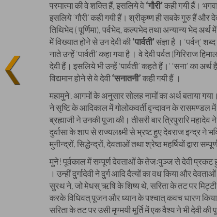
परमात्मा की वे शक्ति हैं, इसलिये वे
‘गौरी’
कही गयी हैं। भगवा
इसलिये ‘गौरी’ कही गयी हैं। श्रीकृष्ण ही सबके गुरु हैं और द
तिथिभेद ( पूर्णिमा), पर्वभेद, कल्पभेद तथा अन्यान्य भेद अर्थ म
में विख्यात होने से उन देवी की
‘पार्वती’
संज्ञा है । ‘पर्वन्’ श
नाते उन्हें ‘पार्वती’ कहा गया है । वे देवी पर्वत (गिरिराज हिम
देवी हैं। इसलिये भी उन्हें ‘पार्वती’ कहते हैं।’ ‘सना’ का अर्
विद्यमान होने से वे देवी
‘सनातनी’
कही गयी हैं ।
महामुने! आगमों के अनुसार सोलह नामों का अर्थ बताया गया।
ने सृष्टि के आदिकाल में गोलोकवर्ती वृन्दावन के रासमण्डल म
ब्रह्माजी ने उनकी पूजा की। तीसरी बार त्रिपुरारि महादेव न
दुर्वासा के शाप से राज्यलक्ष्मी से भ्रष्ट हुए देवराज इन्द्
मुनीन्द्रों, सिद्धेन्द्रों, देवताओं तथा श्रेष्ठ महर्षियों द्वारा
मुने! पूर्वकाल में सम्पूर्ण देवताओं के तेजःपुञ्ज से देवी 
। उन्हीं दुर्गादेवी ने दुर्ग आदि दैत्यों का वध किया और देवत
सुरथ ने, जो मेधस् ऋषि के शिष्य थे, सरिता के तट पर मिट्टी क
करके विधिवत् पूजन और ध्यान के पश्चात् कवच धारण किया
सरिता के तट पर उसी मृण्मयी मूर्ति में एक वैश्य ने भी देवी की 