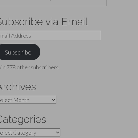
Subscribe via Email
mail
ddress
Subscribe
oin 778 other subscribers
Archives
rchives
Categories
ategories