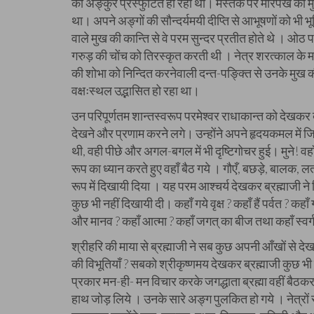
का अङ्कुर प्रस्फुटित हो रहा था। मस्तक पर मोरपंख का म
था। अपने अङ्गों की सौन्दर्यमयी दीप्ति से आभूषणों को भी भू
वाले मुख की कान्ति से वे परम सुन्दर प्रतीत होते थे । ओठ
गरुड़ की चोंच को तिरस्कृत करती थी । नेत्र शरत्काल के मध्या
की शोभा को निन्दित करनेवाली दन्त-पङ्क्ति से उनके मुख क
वक्षःस्थल उद्भासित हो रहा था।
उन परिपूर्णतम शान्तस्वरूप परमेश्वर राधाकान्त को देखकर ब्
देखने और प्रणाम करने लगे। उन्होंने अपने हृदयकमल में जिस 
थी, वही पीछे और अगल-बगल में भी दृष्टिगोचर हुई। मुने! वहाँ 
रूप का ध्यान करते हुए वहाँ बैठ गये । गौएँ, बछड़े, बालक, ल
रूप में दिखायी दिया । यह परम आश्चर्य देखकर ब्रह्माजी ने
कुछ भी नहीं दिखायी दी। कहाँ गये वृक्ष ? कहाँ हैं पर्वत ? कहाँ गय
और मानव ? कहाँ आत्मा ? कहाँ जगत् का बीज तथा कहाँ स्वर्ग 
श्रीहरि की माया से ब्रह्माजी ने सब कुछ अपनी आँखों से द
की विभूतियाँ ? सबको श्रीकृष्णमय देखकर ब्रह्माजी कुछ भी ब
प्रकार मन-ही- मन विचार करके जगद्धाता ब्रह्मा वहीं बैठक
हाथ जोड़ लिये । उनके सारे अङ्ग पुलकित हो गये । नेत्रों