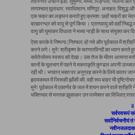
तदनन्तर उन्होंने इडा, सुषुम्णा, मध्या, पिङ्गला, नलिनी और धु
तत्पश्चात् मूलाधार, स्वाधिष्ठान, मणिपूर, अनाहत, विशुद्ध 
एक चक्र का लङ्घन कराते हुए क्रमशः छहों चक्रों का भेदन क
ब्रह्मरन्ध्र को वायु से पूर्ण किया । प्राणवायु को वहाँ नि
वायु को घुमाकर विधाता ने मध्या नाड़ी के साथ संयुक्त कर द
ऐसा करके वे निष्पन्द (निश्चल) हो गये और पूर्वकाल में श्र
करने लगे। मुने! श्रीकृष्ण के चरणारविन्दों का ध्यान करते ह
सर्वतेजोमय स्वरूप को देखा। उस तेज के भीतर अत्यन्त मनोर
कानों के मूलभाग में पहने ये मकराकृति कुण्डल अपनी उज्ज्व
रही थी। भगवान् भक्त पर अनुग्रह करने के लिये कातर जान पड़
हृदयकमल में जिसकी झाँकी की, वही रूप बाहर भी दृष्टिगोचर
मुने! पूर्वकाल में एकार्णव के जल में शयन करने वाले श्रीहरि 
भक्तिभाव से मस्तक झुकाकर उन परमेश्वर का विधिवत् स्
॥ 
सर्वस्वरूपं स
सर्वानिर्वचनीयं 
नवीनजलदाकारं