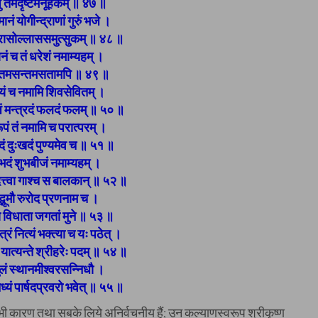
ेषु तमदृष्टमनूहकम् ॥ ४७ ॥
मानं योगीन्द्राणां गुरुं भजे ।
रासोल्लाससमुत्सुकम् ॥ ४८ ॥
नं च तं धरेशं नमाम्यहम् ।
तं तमसन्तमसतामपि ॥ ४९ ॥
्यं च नमामि शिवसेवितम् ।
ाजं मन्त्रदं फलदं फलम् ॥ ५० ॥
रूपं तं नमामि च परात्परम् ।
दं दुःखदं पुण्यमेव च ॥ ५१ ॥
ुभदं शुभबीजं नमाम्यहम् ।
ा दत्त्वा गाश्च स बालकान् ॥ ५२ ॥
्भूमौ रुरोद प्रणनाम च ।
ल्य विधाता जगतां मुने ॥ ५३ ॥
त्रं नित्यं भक्त्या च यः पठेत् ।
ा यात्यन्ते श्रीहरेः पदम् ॥ ५४ ॥
लं स्थानमीश्वरसन्निधौ ।
िध्यं पार्षदप्रवरो भवेत् ॥ ५५ ॥
े भी कारण तथा सबके लिये अनिर्वचनीय हैं; उन कल्याणस्वरूप श्रीकृष्ण