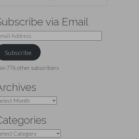
Subscribe via Email
mail
ddress
Subscribe
oin 776 other subscribers
Archives
rchives
Categories
ategories