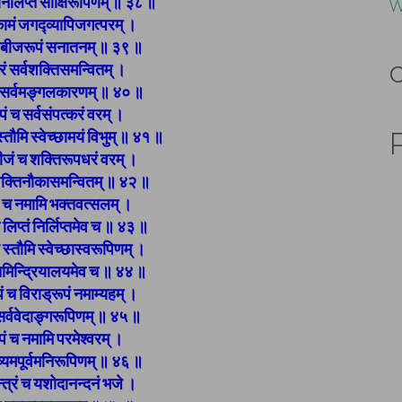
ु निर्लिप्तं साक्षिरूपिणम् ॥ ३८ ॥
W
्णकामं जगद्व्यापिजगत्परम् ।
ेषां बीजरूपं सनातनम् ॥ ३९ ॥
वरं सर्वशक्तिसमन्वितम् ।
ुरुं सर्वमङ्गलकारणम् ॥ ४० ॥
ूपं च सर्वसंपत्करं वरम् ।
्तौमि स्वेच्छामयं विभुम् ॥ ४१ ॥
ीजं च शक्तिरूपधरं वरम् ।
शक्तिनौकासमन्वितम् ॥ ४२ ॥
रं च नमामि भक्तवत्सलम् ।
लिप्तं निर्लिप्तमेव च ॥ ४३ ॥
्म स्तौमि स्वेच्छास्वरूपिणम् ।
वं तमिन्द्रियालयमेव च ॥ ४४ ॥
ूपं च विराड्रूपं नमाम्यहम् ।
सर्ववेदाङ्गरूपिणम् ॥ ४५ ॥
पं च नमामि परमेश्वरम् ।
व्यमपूर्वमनिरूपिणम् ॥ ४६ ॥
्त्रं च यशोदानन्दनं भजे ।