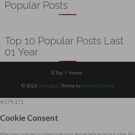
Popular Posts
Top 10 Popular Posts Last
01 Year
Footer
Top
Home
Menu
© 2026
Vadicjagat
.
Theme by
XtremelySocial
.
4,579,171