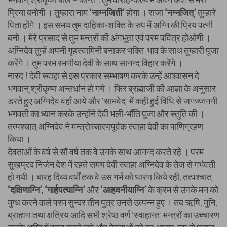
प्रिया बनोगी । तुम्हारा नाम
‘नाग्नजिती’
होगा । राजा
‘नग्नजित्’
तुम्हारे
पिता होंगे । इस समय तुम दाहिका-शक्ति के रुप में अग्नि की प्रिय पत्नी
बनो । मेरे प्रसाद से तुम मन्त्रों की अंगभूता एवं परम पवित्र होओगी ।
अग्निदेव तुम्हें अपनी गृहस्वामिनी बनाकर भक्ति-भाव के साथ तुम्हारी पूजा
करेंगे । तुम परम रमणीया देवी के साथ सानन्द विहार करेंगे ।
नारद ! देवी स्वाहा से इस प्रकार सम्भाषण करके उन्हें आश्वासन दे
भगवान् श्रीकृष्ण अन्तर्धान हो गये । फिर ब्रह्माजी की आज्ञा के अनुसार
डरते हुए अग्निदेव वहाँ आये और ‘सामवेद’ में कही हुई विधि से जगज्जननी
भगवती का ध्यान करके उन्होंने देवी भली-भाँति पूजा और स्तुति की ।
तत्पश्चात् अग्निदेव ने मन्त्रोच्चारणपूर्वक स्वाहा देवी का पाणिग्रहण
किया ।
देवताओं के वर्ष से सौ वर्ष तक वे उनके साथ आनन्द करते रहे । परम
सुखप्रद निर्जन देश में रहते समय देवी स्वाहा अग्निदेव के तेज से गर्भवती
हो गयी । बारह दिव्य वर्षों तक वे उस गर्भ को धारण किये रही, तत्पश्चात्
‘दक्षिणाग्नि’, ‘गार्हपत्याग्नि’
और
‘आहवनीयाग्नि’
के क्रम से उनके मन को
मुग्ध करने वाले परम सुन्दर तीन पुत्र उनसे उत्पन्न हुए । तब ऋषि, मुनि,
ब्राह्मण तथा क्षत्रिय आदि सभी श्रेष्ठ वर्ण ‘स्वाहान्त’ मन्त्रों का उच्चारण