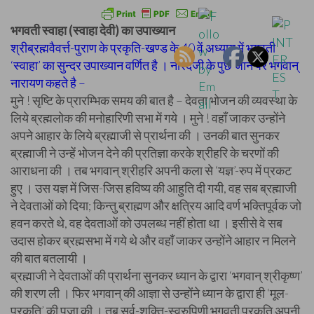
भगवती स्वाहा (स्वाहा देवी) का उपाख्यान
श्रीब्रह्मवैवर्त्त-पुराण के प्रकृति-खण्ड के 40 वें अध्याय में भगवती
‘स्वाहा’ का सुन्दर उपाख्यान वर्णित है । नारदजी के पुछे जाने पर भगवान्
नारायण कहते है –
मुने ! सृष्टि के प्रारम्भिक समय की बात है – देवता भोजन की व्यवस्था के
लिये ब्रह्मलोक की मनोहारिणी सभा में गये । मुने ! वहाँ जाकर उन्होंने
अपने आहार के लिये ब्रह्माजी से प्रार्थना की । उनकी बात सुनकर
ब्रह्माजी ने उन्हें भोजन देने की प्रतिज्ञा करके श्रीहरि के चरणों की
आराधना की । तब भगवान् श्रीहरि अपनी कला से ‘यज्ञ’-रुप में प्रकट
हुए । उस यज्ञ में जिस-जिस हविष्य की आहुति दी गयी, वह सब ब्रह्माजी
ने देवताओं को दिया; किन्तु ब्राह्मण और क्षत्रिय आदि वर्ण भक्तिपूर्वक जो
हवन करते थे, वह देवताओं को उपलब्ध नहीं होता था । इसीसे वे सब
उदास होकर ब्रह्मसभा में गये थे और वहाँ जाकर उन्होंने आहार न मिलने
की बात बतलायी ।
ब्रह्माजी ने देवताओं की प्रार्थना सुनकर ध्यान के द्वारा ‘भगवान् श्रीकृष्ण’
की शरण ली । फिर भगवान् की आज्ञा से उन्होंने ध्यान के द्वारा ही ‘मूल-
प्रकृति’ की पूजा की । तब सर्व-शक्ति-स्वरुपिणी भगवती प्रकृति अपनी