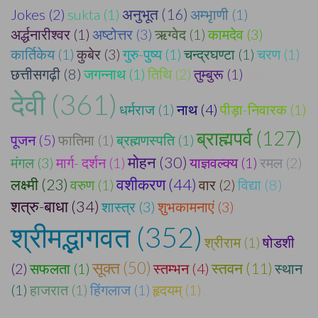
अनुभूत (16)
Jokes (2)
sukta (1)
अम्भृाणी (1)
अर्द्धनारीश्वर (1)
अष्टोत्तर (3)
ऋग्वेद (1)
कामदेव (3)
कार्तिकेय (1)
कुबेर (3)
गुरु-पुष्य (1)
चन्द्रघण्टा (1)
चरण (1)
छत्तीसगढ़ी (8)
जगन्नाथ (1)
तिथि (2)
तुम्बुरू (1)
तेल (1)
देवी (361)
धर्मराज (1)
नाथ (4)
पीड़ा-निवारक (1)
ब्राह्मपर्व (127)
पूजन (5)
फातिमा (1)
ब्रह्मणस्पति (1)
मोहन (30)
मंगल (3)
मार्ग- दर्शन (1)
याज्ञवल्क्य (1)
रमल (2)
वशीकरण (44)
लक्ष्मी (23)
वरुण (1)
वार (2)
विद्या (8)
शत्रु-बाधा (34)
शास्त्र (3)
शुभकामनाएं (3)
श्रीमद्भागवत (352)
श्रीराम (1)
षोडशी
सूक्त (50)
(2)
सफलता (1)
स्तम्भन (4)
स्तवन (11)
स्थान
(1)
हाजरात (1)
हिंगलाज (1)
हृदयम् (1)