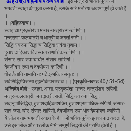
“ॐ ह्रीं श्रीं वह्निजायायै देव्यै स्वाहा”
इस मन्त्र से भक्ति-पूर्वक जो
भगवती स्वाहा की पूजा करता है, उसके सारे मनोरथ अवश्य पूर्ण हो जाते हैं
।
।।वह्निरुवाच।।
स्वाहाद्या प्रकृतेरंशा मन्त्र-तन्त्रांङ्ग-रुपिणी ।
मन्त्राणां-फलदात्री च धात्री च जगतां सती ।।
सिद्धि-स्वरुपा सिद्धा च सिद्धिदा सर्वदा नृणाम् ।
हुताशदाहिकाशक्तिस्तत्प्राणाधिक-रुपिणीं ।।
संसार-सार-रुपा च घोर-संसार-तारिणी ।
देवजीवन-रुपा च देवपोषण-कारिणी ।।
षोडशैतानि नामानि यः पठेद्-भक्ति-संयुतः ।
सर्वसिद्धिर्भवेत्तस्य इहलोके परत्र च ।।
(प्रकृति-खण्ड 40 / 51-54)
अग्निदेव बोले –
स्वाहा, आद्या, प्रकृत्यंशा, मन्त्र-तन्त्रांङ्ग-रुपिणी,
मन्त्र-फलदात्री, जगद्धात्री, सती, सिद्धि-स्वरुपा, सिद्धा,
सदानृणांसिद्धिदा, हुताशदाहिकाशक्ति, हुताशप्राणाधिक-रुपिणी, संसार-
सार-रुपा, घोर-संसार-तारिणी, देवजीवन-रुपा और देवपोषण-कारिणी –
ये सोलह नाम भगवती स्वाहा के हैं । जो भक्ति-पूर्वक इनका पाठ करता है,
उसे इस लोक और परलोक में भी सम्पूर्ण सिद्धयों की प्राप्ति होती है ।