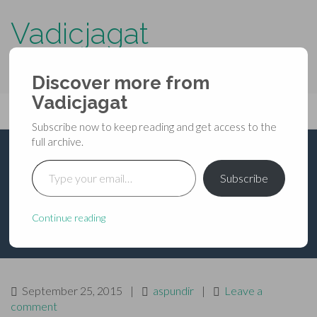
Vadicjagat
know more about…..
Discover more from
Primary
Vadicjagat
Skip
Vadicjagat
to
Menu
Subscribe now to keep reading and get access to the
content
full archive.
Type your email…
भगवती स्वाहा (स्वाहा देवी) का
Subscribe
उपाख्यान
Continue reading
September 25, 2015
|
aspundir
|
Leave a
comment