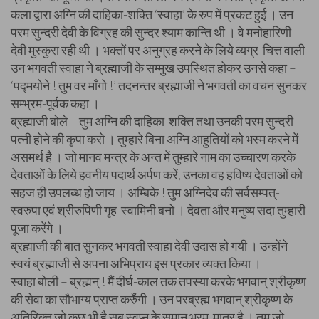
कला द्वारा अग्नि की दाहिका-शक्ति ‘स्वाहा’ के रुप में प्रकट हुई । उन
परम सुन्दरी देवी के विग्रह की सुन्दर श्याम कान्ति थी । वे मनोहारिणी
देवी मुस्कुरा रही थी । भक्तों पर अनुग्रह करने के लिये व्यग्र-चित्त वाली
उन भगवती स्वाहा ने ब्रह्माजी के सम्मुख उपस्थित होकर उनसे कहा –
‘पद्मयोने ! तुम वर माँगो !’ तदनन्तर ब्रह्माजी ने भगवती का वचन सुनकर
सम्भ्रम-पूर्वक कहा ।
ब्रह्माजी बोले – तुम अग्नि की दाहिका-शक्ति तथा उनकी परम सुन्दरी
पत्नी होने की कृपा करो । तुम्हारे बिना अग्नि आहुतियों को भस्म करने में
असमर्थ है । जो मानव मन्त्र के अन्त में तुम्हारे नाम का उच्चारण करके
देवताओं के लिये हवनीय पदार्थ अर्पण करें, उनका वह हविष्य देवताओं को
सहज ही उपलब्ध हो जाय । अम्बिके ! तुम अग्निदेव की सर्वसम्पत्-
स्वरुपा एवं श्रीरुपिणी गृह-स्वामिनी बनो । देवता और मनुष्य सदा तुम्हारी
पूजा करेंगे ।
ब्रह्माजी की बात सुनकर भगवती स्वाहा देवी उदास हो गयी । उन्होंने
स्वयं ब्रह्माजी से अपना अभिप्राय इस प्रकार व्यक्त किया ।
स्वाहा बोली – ब्रह्मन् ! मैं दीर्घ-काल तक तपस्या करके भगवान् श्रीकृष्ण
की सेवा का सौभाग्य प्राप्त करुँगी । उन परब्रह्म भगवान् श्रीकृष्ण के
अतिरिक्त जो कुछ भी है सब स्वप्न के समान भ्रम-मात्र है । तुम जो