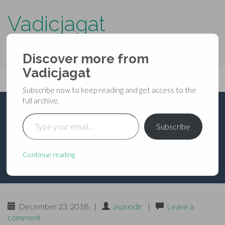
Vadicjagat
know more about…..
Discover more from
Primary
Vadicjagat
Skip
Vadicjagat
to
Menu
Subscribe now to keep reading and get access to the
content
full archive.
Type your email…
भविष्यपुराण – मध्यमपर्व द्वितीय
Subscribe
– अध्याय १० से १३
Continue reading
December 23, 2018
|
aspundir
|
Leave a
comment