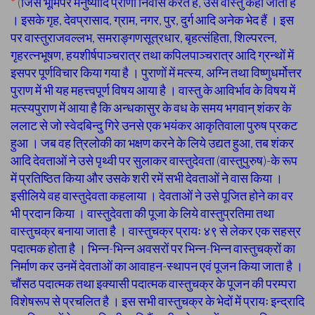
*
(
जिस भूमिपर मनुष्यादि प्राणी निवास करते हैं, उसे वास्तु कहा जाता है
। इसके गृह, देवप्रासाद, ग्राम, नगर, पुर, दुर्ग आदि अनेक भेद हैं । इस
पर वास्तुराजवल्लभ, समराङ्गणसूत्रधार, बृहत्संहिता, शिल्परत्न,
गृहरत्नभूषण, हयशीर्षपाञ्चरात्र तथा कपिलपाञ्चरात्र आदि ग्रन्थों में
इसपर पूर्णविचार किया गया है । पुराणों में मत्स्य, अग्नि तथा विष्णुधर्मोत्तर
पुराण में भी यह महत्त्वपूर्ण विषय आया है । वास्तु के आविर्भाव के विषय में
मत्स्यपुराण में आया है कि अन्धकासुर के वध के समय भगवान् शंकर के
ललाट से जो स्वेदबिन्दु गिरे उनसे एक भयंकर आकृतिवाला पुरुष प्रकट
हुआ । जब वह त्रिलोकी का भक्षण करने के लिये उद्यत हुआ, तब शंकर
आदि देवताओं ने उसे पृथ्वी पर सुलाकर वास्तुदेवता (वास्तुपुरुष)-के रूप
में प्रतिष्ठित किया और उसके शरी रमें सभी देवताओं ने वास किया ।
इसीलिये वह वास्तुदेवता कहलाया । देवताओं ने उसे पूजित होने का वर
भी प्रदान किया । वास्तुदेवता की पूजा के लिये वास्तुप्रतिमा तथा
वास्तुचक्र बनाया जाता है । वास्तुचक्र प्रायः ४९ से लेकर एक सहस्र
पदात्मक होता है । भिन्न-भिन्न अवसरों पर भिन्न-भिन्न वास्तुचक्रों का
निर्माण कर उनमें देवताओं का आवाहन-स्थापन एवं पूजन किया जाता है ।
चौंसठ पदात्मक तथा इक्यासी पदात्मक वास्तुचक्र के पूजन की परम्परा
विशेषरूप से प्रचलित है । इस सभी वास्तुचक्र के भेदों में प्रायः इन्द्रादि