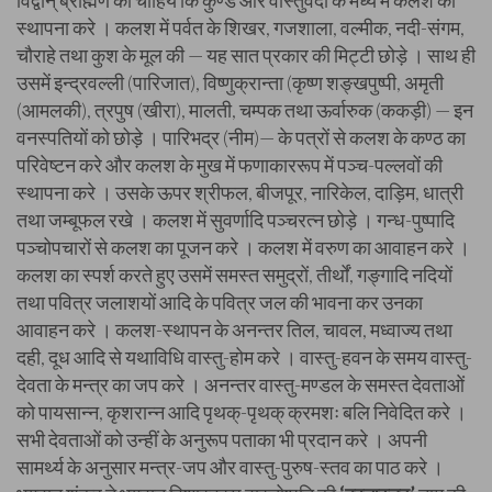
विद्वान् ब्राह्मण को चाहिये कि कुण्ड और वास्तुवेदी के मध्य में कलश की
स्थापना करे । कलश में पर्वत के शिखर, गजशाला, वल्मीक, नदी-संगम,
चौराहे तथा कुश के मूल की — यह सात प्रकार की मिट्टी छोड़े । साथ ही
उसमें इन्द्रवल्ली (पारिजात), विष्णुक्रान्ता (कृष्ण शङ्खपुष्पी, अमृती
(आमलकी), त्रपुष (खीरा), मालती, चम्पक तथा ऊर्वारुक (ककड़ी) — इन
वनस्पतियों को छोड़े । पारिभद्र (नीम)— के पत्रों से कलश के कण्ठ का
परिवेष्टन करे और कलश के मुख में फणाकाररूप में पञ्च-पल्लवों की
स्थापना करे । उसके ऊपर श्रीफल, बीजपूर, नारिकेल, दाड़िम, धात्री
तथा जम्बूफल रखे । कलश में सुवर्णादि पञ्चरत्न छोड़े । गन्ध-पुष्पादि
पञ्चोपचारों से कलश का पूजन करे । कलश में वरुण का आवाहन करे ।
कलश का स्पर्श करते हुए उसमें समस्त समुद्रों, तीर्थों, गङ्गादि नदियों
तथा पवित्र जलाशयों आदि के पवित्र जल की भावना कर उनका
आवाहन करे । कलश-स्थापन के अनन्तर तिल, चावल, मध्वाज्य तथा
दही, दूध आदि से यथाविधि वास्तु-होम करे । वास्तु-हवन के समय वास्तु-
देवता के मन्त्र का जप करे । अनन्तर वास्तु-मण्डल के समस्त देवताओं
को पायसान्न, कृशरान्न आदि पृथक्-पृथक् क्रमशः बलि निवेदित करे ।
सभी देवताओं को उन्हीं के अनुरूप पताका भी प्रदान करे । अपनी
सामर्थ्य के अनुसार मन्त्र-जप और वास्तु-पुरुष-स्तव का पाठ करे ।