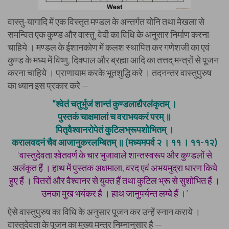
वास्तु-यागादि में एक विस्तृत मण्डल के अन्तर्गत योनि तथा मेखला से
समन्वित एक कुण्ड और वास्तु-वेदी का विधि के अनुसार निर्माण करना
चाहिये । मण्डल के ईशानकोण में कलश स्थापित कर गणेशजी का एवं
कुण्ड के मध्य में विष्णु, दिक्पाल और ब्रह्मा आदि का तत्तद् मन्त्रों से पूजन
करना चाहिये । प्राणायाम करके भूतशुद्धि करे । तदनन्तर वास्तुपुरुष
का ध्यान इस प्रकार करे —
“श्वेतं चतुर्भुजं शान्तं कुण्डलाद्यैरलंकृतम् ।
पुस्तकं चाक्षमालां च वराभयकरं परम् ॥
पितृवैश्वानरोपेतं कुटिलभ्रूपशोभितम् ।
करालवदनं चैव आजानुकरलम्बितम् ॥ (मध्यमपर्व २ । ११ । ११-१२)
‘वास्तुदेवता श्वेतवर्ण के चार भुजावाले शान्तस्वरूप और कुण्डलों से
अलंकृत हैं । हाथ में पुस्तक अक्षमाला, वरद एवं अभयमुद्रा धारण किये
हुए हैं । पितरों और वैश्वानर से युक्त हैं तथा कुटिल भ्रू से सुशोभित हैं ।
उनका मुख भयंकर है । हाथ जानुपर्यन्त लम्बे हैं ।’
ऐसे वास्तुपुरुष का विधि के अनुसार पूजन कर उन्हें स्नान कराये ।
वास्तुदेवता के पूजन का मुख्य मन्त्र निम्नानुसार है —