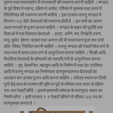
पूतना तथा वायव्यकोण में पापराक्षसी की स्थापना करनी चाहिये । मण्डल
के पूर्व दिशा में स्कन्द, दक्षिण में अर्यमा, पश्चिम में जृम्भक तथा उत्तर में
पिलिपिच्छ की स्थापना करनी चाहिये । इस प्रकार वास्तु-मण्डल में
तिरपन (५३) देवी-देवताओं की स्थापना होती है । इन सभी का अलग-
अलग मन्त्रों से पूजन करना चाहिये । मण्डल के बाहर की पूर्वादि दस
दिशाओं में दस दिक्पाल देवताओं — इन्द्र, अग्नि, यम, निर्ऋति,वरुण,
वायु, कुबेर, ईशान, ब्रह्मा तथा अनन्त की भी यथास्थान पूजा कर उन्हें
बलि (नैवेद्य) निवेदित करनी चाहिये । वास्तु-मण्डल की रेखाएँ श्वेत वर्ण से
तथा मध्य में कमल लाल वर्ण से अनुरञ्जित करना चाहिये । शिखी आदि
पैंतालिस देवताओं के कोष्ठकों को रक्तादि रंगों से अनुरञ्जित करना
चाहिये । गृह, देवमन्दिर, महाकुप आदि के निर्माण में तथा देव-प्रतिष्ठा
आदि में वास्तु-मण्डल का निर्माणकर वास्तुमण्डलस्थ देवताओं का
आवाहन कर उनका पूजन आदि करना चाहिये । पवित्र स्थान पर लिपी-
पुती डेढ़ हाथ के प्रमाण की भूमि पर पूर्व से पश्चिम तथा उत्तर से दक्षिण
दस-दस रेखाएँ खींचे । इससे इक्यासी कोष्ठक के वास्तुपद-चक्र का
निर्माण होगा । इसी प्रकार ९-९ रेखाएँ खींचने से चौंसठ (६४) पद का
वास्तुचक्र बनता है ।