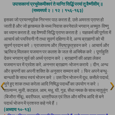
उपासकानां प्रभुमेकमीश्वरं ते यान्ति सिद्धिं परमां तु वैष्णीवीम् ॥
(मध्यमपर्व २ । १२ । १५६-१६३)
इसका जो प्रयत्नपूर्वक निरन्तर पाठ करता है, उसे अमरता प्राप्त हो
जाती है और जो हृत्कमल के मध्य निवास करनेवाले भगवान् अच्युत-विष्णु
का ध्यान करता है, वह वैष्णवी सिद्धि प्राप्त करता है । यज्ञकर्म की पूर्णता में
आचार्य को पयस्विनी गौ तथा सुवर्ण दक्षिणा में दे, अन्य ब्राह्मणों को भी
सुवर्ण प्रदान करे । प्राजापत्य और
स्विष्टकृत्
हवन करे । आचार्य और
ऋत्विज् मिलकर यजमान पर कलश के जल से अभिषेक करे । पूर्णाहुति
देकर भगवान् सूर्य को अर्घ्य प्रदान करे । ब्राह्मणों की आज्ञा लेकर
यजमान घर में प्रवेश करे, अनन्तर ब्राह्मण-भोजन कराये । दीन, अन्ध
और कृपणों का अपनी शक्ति के अनुसार सम्मान करे । फिर अपने बन्धु-
बान्धवों के साथ स्वयं भोजन करे । उस दिन भोजन में दूध, कसैले पदार्थ,
भुने हुए शाक तथा करेला आदि निषिद्ध पदार्थों का उपयोग न करे ।
शाल्यन्न, मुली, कटहल, आम, मधु, घी, गुड, सेंधा नमक के साथ मातुलुंग
(बिजौरा नींबू), बदरीफल, धात्रीफल एवं तिल और मरिच आदि से बने
पदार्थ भोजन में प्रशस्त कहे गये हैं ।
(अध्याय १०-१३)