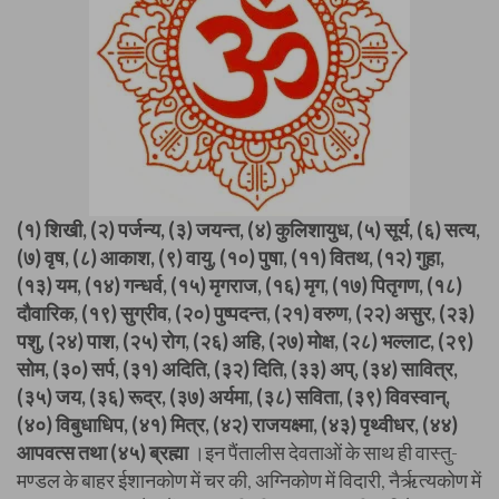
(१) शिखी, (२) पर्जन्य, (३) जयन्त, (४) कुलिशायुध, (५) सूर्य, (६) सत्य,
(७) वृष, (८) आकाश, (९) वायु, (१०) पुषा, (११) वितथ, (१२) गुहा,
(१३) यम, (१४) गन्धर्व, (१५) मृगराज, (१६) मृग, (१७) पितृगण, (१८)
दौवारिक, (१९) सुग्रीव, (२०) पुष्पदन्त, (२१) वरुण, (२२) असुर, (२३)
पशु, (२४) पाश, (२५) रोग, (२६) अहि, (२७) मोक्ष, (२८) भल्लाट, (२९)
सोम, (३०) सर्प, (३१) अदिति, (३२) दिति, (३३) अप्, (३४) सावित्र,
(३५) जय, (३६) रूद्र, (३७) अर्यमा, (३८) सविता, (३९) विवस्वान्,
(४०) विबुधाधिप, (४१) मित्र, (४२) राजयक्ष्मा, (४३) पृथ्वीधर, (४४)
आपवत्स तथा (४५) ब्रह्मा
।
इन पैंतालीस देवताओं के साथ ही वास्तु-
मण्डल के बाहर ईशानकोण में चर की, अग्निकोण में विदारी, नैर्ऋत्यकोण में