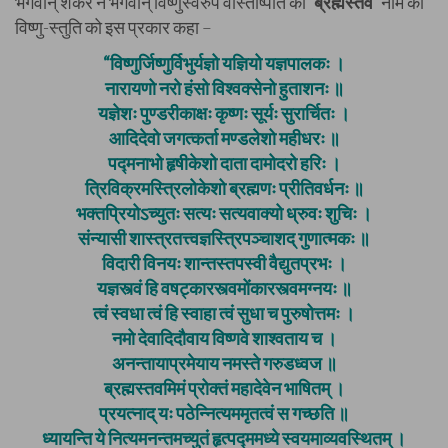
भगवान् शंकर ने भगवान् विष्णुस्वरुप वास्तोष्पति की
‘ब्रह्मस्तव’
नाम की
विष्णु-स्तुति को इस प्रकार कहा –
“विष्णुर्जिष्णुर्विभुर्यज्ञो यज्ञियो यज्ञपालकः ।
नारायणो नरो हंसो विश्वक्सेनो हुताशनः ॥
यज्ञेशः पुण्डरीकाक्षः कृष्णः सूर्यः सुरार्चितः ।
आदिदेवो जगत्कर्ता मण्डलेशो महीधरः ॥
पद्मनाभो हृषीकेशो दाता दामोदरो हरिः ।
त्रिविक्रमस्त्रिलोकेशो ब्रह्मणः प्रीतिवर्धनः ॥
भक्तप्रियोऽच्युतः सत्यः सत्यवाक्यो ध्रुवः शुचिः ।
संन्यासी शास्त्रतत्त्वज्ञस्त्रिपञ्चाशद् गुणात्मकः ॥
विदारी विनयः शान्तस्तपस्वी वैद्युतप्रभः ।
यज्ञस्त्वं हि वषट्कारस्त्वमोंकारस्त्वमग्नयः ॥
त्वं स्वधा त्वं हि स्वाहा त्वं सुधा च पुरुषोत्तमः ।
नमो देवादिदौवाय विष्णवे शाश्वताय च ।
अनन्तायाप्रमेयाय नमस्ते गरुडध्वज ॥
ब्रह्मस्तवमिमं प्रोक्तं महादेवेन भाषितम् ।
प्रयत्नाद् यः पठेन्नित्यममृतत्वं स गच्छति ॥
ध्यायन्ति ये नित्यमनन्तमच्युतं हृत्पद्ममध्ये स्वयमाव्यवस्थितम् ।