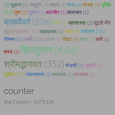
(2)
दूकान (1)
नवदुर्गा (7)
नवार्ण (1)
नाथ (4)
नानक (1)
नृसिंह
(10)
पुष्प (2)
पूजन (5)
बवासीर (1)
बालज्वर (1)
ब्रह्मवैवर्त (276)
मंगल (3)
महाशास्ता (2)
मुट्ठी पीर
रामायण (35)
(1)
मृत्युञ्जय (19)
याज्ञवल्क्य (1)
रमल (2)
लक्ष्मी (23)
रोगघ्न (1)
वन्दना (1)
विद्या (8)
व्रत (7)
शमी (1)
शिवपुराण (464)
शरभ (2)
श्रीमद्भागवत (352)
षोडशी (2)
सुपारी (1)
सूक्त (50)
स्कन्दमाता (1)
स्वास्थ्य (1)
हाजरात (1)
counter
Stat Counter :-
5,273,130