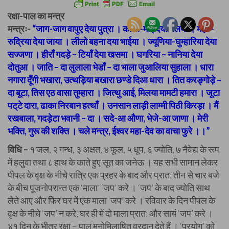
रक्षा-पाल का मन्त्र
मन्त्रः-
“जाग-जाग वापुए देया पुत्रा । काली-माई देया चेलया । महा –
रुद्रिया देया जाया । लीलो बहना दया भाईया । ज्यूणिया-घुम्हारिया देया
सज्जणा । हीराँ गदड़े – टियाँ देया खसमा । घगरिया – नानिया देया
दोतुआ । जाति – दा लुलाला भेडाँ – दा भाला जुआलिया सुहाला । धारा
नगारा दूँगी भखारा, उत्थड़िया बखारा छण्डे दिआ धारा । तित करङ्गोड़े –
दा बूटा, तिस एठ वासा तुम्हारा । जित्थु आई, मिलया मामटी हमारा । जूटा
पट्‌टे दारा, ढाका निरबान हत्थाँ । उनसान लाड़ी लाम्मी पिठी किरड़ा । मैं
रखबाला, गदड़ेटा भवानी – दा । सदे-आ औणा, भेजे-आ जाणा । मेरी
भक्ति, गुरू की शक्ति । चले मन्त्र, ईश्वर महा-देव का वाचा फुरे ।।”
विधि –
१ जल, २ गन्ध, ३ अक्षत, ४ फूल, ५ धूप, ६ ज्योति, ७ नैवेद्य के रूप
में हलुवा तथा ८ हाथ के काते हुए सूत का जनेऊ । यह सभी सामान लेकर
पीपल के वृक्ष के नीचे रात्रि एक प्रहर के बाद और प्रात: तीन से चार बजे
के बीच पूजनोपरान्त एक ‘माला’ ‘जप’ करे । ‘जप’ के बाद ज्योति साथ
लेते आए और फिर घर में एक माला ‘जप’ करे । रविवार के दिन पीपल के
वृक्ष के नीचे ‘जप’ न करे, घर ही में दो माला प्रात: और सायं ‘जप’ करे ।
४१ दिन के भीतर रक्षा – पाल मनोमिलाषित वरदान देते हैं । ‘प्रयोग’ को