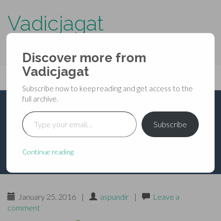
Vadicjagat
know more about…..
Discover more from
Primary
Vadicjagat
Skip
Vadicjagat
to
Menu
Subscribe now to keep reading and get access to the
content
full archive.
Type your email…
रक्षा-पाल का मन्त्र 01
Subscribe
Continue reading
January 25, 2016
|
aspundir
|
Leave a
comment