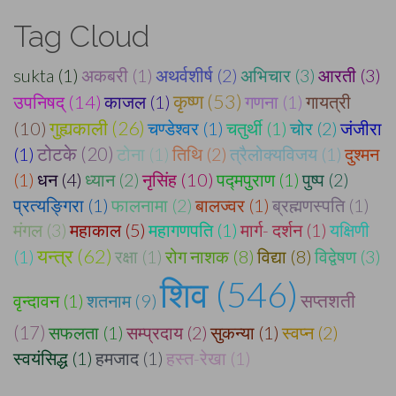
Tag Cloud
sukta (1)
अकबरी (1)
अथर्वशीर्ष (2)
अभिचार (3)
आरती (3)
कृष्ण (53)
उपनिषद् (14)
काजल (1)
गणना (1)
गायत्री
गुह्यकाली (26)
(10)
चण्डेश्वर (1)
चतुर्थी (1)
चोर (2)
जंजीरा
(1)
टोटके (20)
टोना (1)
तिथि (2)
त्रैलोक्यविजय (1)
दुश्मन
(1)
धन (4)
ध्यान (2)
नृसिंह (10)
पद्मपुराण (1)
पुष्प (2)
प्रत्यङ्गिरा (1)
फालनामा (2)
बालज्वर (1)
ब्रह्मणस्पति (1)
मंगल (3)
महाकाल (5)
महागणपति (1)
मार्ग- दर्शन (1)
यक्षिणी
यन्त्र (62)
(1)
रक्षा (1)
रोग नाशक (8)
विद्या (8)
विद्वेषण (3)
शिव (546)
वृन्दावन (1)
शतनाम (9)
सप्तशती
(17)
सफलता (1)
सम्प्रदाय (2)
सुकन्या (1)
स्वप्न (2)
स्वयंसिद्ध (1)
हमजाद (1)
हस्त-रेखा (1)