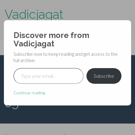
Vadicjagat
know more about…..
Discover more from
Primary
Vadicjagat
Skip
Vadicjagat
to
Menu
Subscribe now to keep reading and get access to the
content
full archive.
Type your email…
शिवमहापुराण —
Subscribe
कोटिरुद्रसंहिता — अध्याय
Continue reading
05