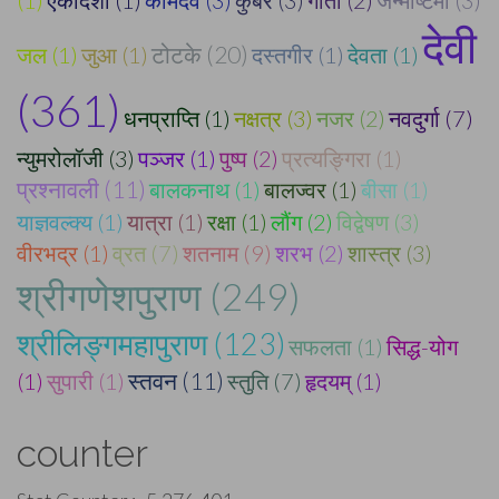
देवी
टोटके (20)
जल (1)
जुआ (1)
दस्तगीर (1)
देवता (1)
(361)
धनप्राप्ति (1)
नक्षत्र (3)
नजर (2)
नवदुर्गा (7)
न्युमरोलॉजी (3)
पञ्जर (1)
पुष्प (2)
प्रत्यङ्गिरा (1)
प्रश्नावली (11)
बालकनाथ (1)
बालज्वर (1)
बीसा (1)
याज्ञवल्क्य (1)
यात्रा (1)
रक्षा (1)
लौंग (2)
विद्वेषण (3)
वीरभद्र (1)
व्रत (7)
शतनाम (9)
शरभ (2)
शास्त्र (3)
श्रीगणेशपुराण (249)
श्रीलिङ्गमहापुराण (123)
सफलता (1)
सिद्ध-योग
(1)
सुपारी (1)
स्तवन (11)
स्तुति (7)
हृदयम् (1)
counter