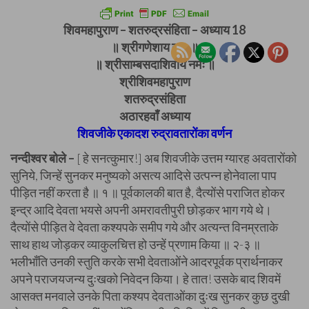
शिवमहापुराण – शतरुद्रसंहिता – अध्याय 18
॥ श्रीगणेशाय नमः ॥
॥ श्रीसाम्बसदाशिवाय नमः ॥
श्रीशिवमहापुराण
शतरुद्रसंहिता
अठारहवाँ अध्याय
शिवजीके एकादश रुद्रावतारोंका वर्णन
नन्दीश्वर बोले –
[ हे सनत्कुमार!] अब शिवजीके उत्तम ग्यारह अवतारोंको
सुनिये, जिन्हें सुनकर मनुष्यको असत्य आदिसे उत्पन्न होनेवाला पाप
पीड़ित नहीं करता है ॥ १ ॥ पूर्वकालकी बात है, दैत्योंसे पराजित होकर
इन्द्र आदि देवता भयसे अपनी अमरावतीपुरी छोड़कर भाग गये थे।
दैत्योंसे पीड़ित वे देवता कश्यपके समीप गये और अत्यन्त विनम्रताके
साथ हाथ जोड़कर व्याकुलचित्त हो उन्हें प्रणाम किया ॥ २-३ ॥
भलीभाँति उनकी स्तुति करके सभी देवताओंने आदरपूर्वक प्रार्थनाकर
अपने पराजयजन्य दुःखको निवेदन किया। हे तात! उसके बाद शिवमें
आसक्त मनवाले उनके पिता कश्यप देवताओंका दुःख सुनकर कुछ दुखी