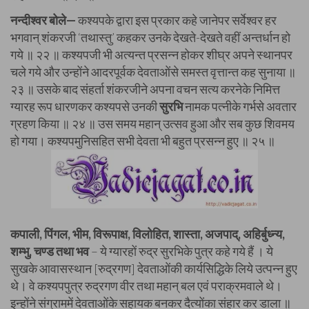
नन्दीश्वर बोले—
कश्यपके द्वारा इस प्रकार कहे जानेपर सर्वेश्वर हर
भगवान् शंकरजी ‘तथास्तु’ कहकर उनके देखते-देखते वहीं अन्तर्धान हो
गये ॥ २२ ॥ कश्यपजी भी अत्यन्त प्रसन्न होकर शीघ्र अपने स्थानपर
चले गये और उन्होंने आदरपूर्वक देवताओंसे समस्त वृत्तान्त कह सुनाया ॥
२३ ॥ उसके बाद संहर्ता शंकरजीने अपना वचन सत्य करनेके निमित्त
ग्यारह रूप धारणकर कश्यपसे उनकी
सुरभि
नामक पत्नीके गर्भसे अवतार
ग्रहण किया ॥ २४ ॥ उस समय महान् उत्सव हुआ और सब कुछ शिवमय
हो गया। कश्यपमुनिसहित सभी देवता भी बहुत प्रसन्न हुए ॥ २५ ॥
कपाली, पिंगल, भीम, विरूपाक्ष, विलोहित, शास्ता, अजपाद्, अहिर्बुध्न्य,
शम्भु, चण्ड तथा भव
– ये ग्यारहों रुद्र सुरभिके पुत्र कहे गये हैं । ये
सुखके आवासस्थान [रुद्रगण] देवताओंकी कार्यसिद्धिके लिये उत्पन्न हुए
थे। वे कश्यपपुत्र रुद्रगण वीर तथा महान् बल एवं पराक्रमवाले थे।
इन्होंने संग्राममें देवताओंके सहायक बनकर दैत्योंका संहार कर डाला ॥