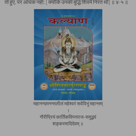
तो हुए, पर अधिक नहीं; [ क्योंकि उनकी बुद्धि शिवमें निरत थी] ॥ ४-५ ॥
महानन्दमनन्तलीलं महेश्वरं सर्वविभुं महान्तम्
।
गौरीप्रियं कार्तिकविघ्नराज-समुद्भवं
शङ्करमादिदेवम् ॥