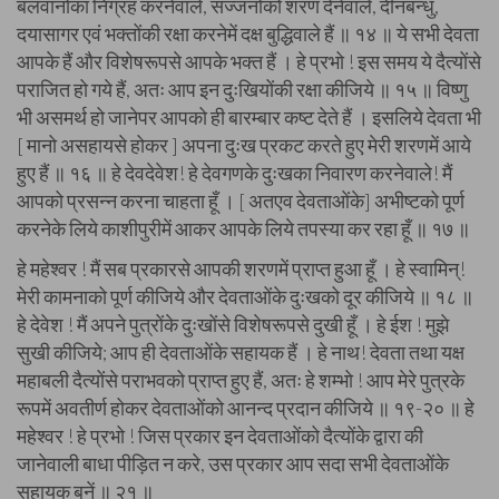
बलवानोंका निग्रह करनेवाले, सज्जनोंको शरण देनेवाले, दीनबन्धु,
दयासागर एवं भक्तोंकी रक्षा करनेमें दक्ष बुद्धिवाले हैं ॥ १४ ॥ ये सभी देवता
आपके हैं और विशेषरूपसे आपके भक्त हैं । हे प्रभो ! इस समय ये दैत्योंसे
पराजित हो गये हैं, अतः आप इन दुःखियोंकी रक्षा कीजिये ॥ १५ ॥ विष्णु
भी असमर्थ हो जानेपर आपको ही बारम्बार कष्ट देते हैं । इसलिये देवता भी
[ मानो असहायसे होकर ] अपना दुःख प्रकट करते हुए मेरी शरणमें आये
हुए हैं ॥ १६ ॥ हे देवदेवेश! हे देवगणके दुःखका निवारण करनेवाले! मैं
आपको प्रसन्न करना चाहता हूँ । [ अतएव देवताओंके] अभीष्टको पूर्ण
करनेके लिये काशीपुरीमें आकर आपके लिये तपस्या कर रहा हूँ ॥ १७ ॥
हे महेश्वर ! मैं सब प्रकारसे आपकी शरणमें प्राप्त हुआ हूँ । हे स्वामिन्!
मेरी कामनाको पूर्ण कीजिये और देवताओंके दुःखको दूर कीजिये ॥ १८ ॥
हे देवेश ! मैं अपने पुत्रोंके दुःखोंसे विशेषरूपसे दुखी हूँ । हे ईश ! मुझे
सुखी कीजिये; आप ही देवताओंके सहायक हैं । हे नाथ! देवता तथा यक्ष
महाबली दैत्योंसे पराभवको प्राप्त हुए हैं, अतः हे शम्भो ! आप मेरे पुत्रके
रूपमें अवतीर्ण होकर देवताओंको आनन्द प्रदान कीजिये ॥ १९-२० ॥ हे
महेश्वर ! हे प्रभो ! जिस प्रकार इन देवताओंको दैत्योंके द्वारा की
जानेवाली बाधा पीड़ित न करे, उस प्रकार आप सदा सभी देवताओंके
सहायक बनें ॥ २१ ॥