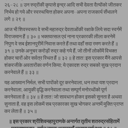
२६–२८ ॥ उन रुद्रोंकी कृपासे इन्द्र आदि सभी देवता दैत्योंको जीतकर
निर्भय हो गये और स्वस्थचित्त होकर अपना- अपना राजकार्य सँभालने
लगे ॥ २९ ॥
आज भी शिवस्वरूप वे सभी महारुद्र देवताओंकी रक्षाके लिये सदा स्वर्गमें
विराजमान हैं ॥ ३० ॥ भक्तवत्सल एवं नाना प्रकारकी लीला करनेमें
निपुण वे सब ईशानपुरीमें निवास करते हैं तथा वहाँ सदा रमण करते हैं ॥
३१ ॥ उनके अनुचर करोड़ों रुद्र कहे गये हैं, जो तीनों लोकोंमें विभक्त
होकर चारों ओर सर्वत्र स्थित हैं ॥ ३२ ॥ हे तात! इस प्रकार मैंने आपसे
शंकरजीके अवतारोंका वर्णन किया; ये एकादश रुद्र सबको सुख प्रदान
करनेवाले हैं ॥ ३३ ॥
यह आख्यान निर्मल, सभी पापोंको दूर करनेवाला, धन तथा यश प्रदान
करनेवाला, आयुकी वृद्धि करनेवाला तथा सम्पूर्ण मनोरथोंको पूर्ण
करनेवाला है ॥ ३४ ॥ हे तात! जो सावधान होकर इसको सुनता है अथवा
सुनाता है, वह इस लोकमें सब प्रकारका सुख भोगकर अन्तमें मुक्ति प्राप्त
कर लेता है ॥ ३५ ॥
॥ इस प्रकार श्रीशिवमहापुराणके अन्तर्गत तृतीय शतरुद्रसंहितामें