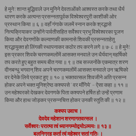
हे मुने! शान्त बुद्धिवाले उन मुनिने देवताओंको आश्वस्त करके तथा धैर्य
धारण करके अत्यन्त प्रसन्नतापूर्वक विश्वेश्वरपुरी काशीकी ओर
प्रस्थान किया ॥ ६ ॥ वहाँ गंगाके जलमें स्नान करके श्रद्धासे
नित्यक्रियाकर उन्होंने पार्वतीसहित सर्वेश्वर प्रभु विश्वेश्वरका पूजन
किया और देवगणोंके कल्याणकी कामनासे शिवकी प्रसन्नताहेतु
श्रद्धायुक्त हो लिंगकी स्थापनाकर कठोर तप करने लगे ॥ ७-८ ॥ हे मुने!
इस प्रकार शिवके चरणकमलोंमें आसक्त मनवाले उन धैर्यवान् महर्षिको
तप करते हुए बहुत समय बीत गया ॥ ९ ॥ तब सज्जनोंके एकमात्र शरण
दीनबन्धु भगवान् शिव अपने चरणकमलोंमें आसक्त मनवाले उन ऋषिको
वर देनेके लिये प्रकट हुए ॥ १० ॥ भक्तवत्सल शिवजीने अति प्रसन्न
होकर अपने भक्त मुनिश्रेष्ठ कश्यपसे ‘ वर माँगिये’ – ऐसा कहा ॥ ११ ॥
उन महेश्वरको देखकर देवगणके पिता कश्यपने हर्षित हो उन्हें प्रणाम
किया और हाथ जोड़कर प्रसन्नचित्त होकर उनकी स्तुति की ॥ १२ ॥
कश्यप उवाच ।
देवदेव महेशान शरणागतवत्सल ।
सर्वेश्वरः परात्मा त्वं ध्यानगम्योद्वयोऽव्ययः ॥ १३ ॥
बलनिग्रह कर्ता त्वं महेश्वर सतां गतिः ।