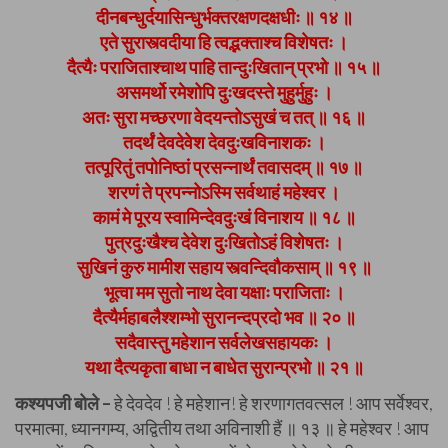
दीनबन्धुर्दयासिन्धुर्भक्तरक्षणदक्षधीः ॥ १४ ॥
एते सुरास्त्वदीया हि त्वद्भक्ताश्च विशेषतः ।
दैत्यैः पराजिताश्चाथ पाहि तान्दुःखितान् प्रभो ॥ १५ ॥
असमर्थो रमेशोपि दुःखदस्ते मुहुर्मुहुः ।
अतः सुरा मच्छरणा वेदयन्तोऽसुखं च तत् ॥ १६ ॥
तदर्थं देवदेवेश देवदुःखविनाशकः ।
तत्पूरितुं तपोनिष्ठां प्रसन्नार्थं तवासदम् ॥ १७ ॥
शरणं ते प्रपन्नोऽस्मि सर्वथाहं महेश्वर ।
कामं मे पूरय स्वामिन्देवदुःखं विनाशय ॥ १८ ॥
पुत्रदुःखैश्च देवेश दुःखितोऽहं विशेषतः ।
सुखिनं कुरु मामीश सहाय स्त्वन्दिवौकसाम् ॥ १९ ॥
भूत्वा मम सुतो नाथ देवा यक्षाः पराजिताः ।
दैत्यैर्महाबलैश्शम्भो सुरानन्दप्रदो भव ॥ २० ॥
सदैवास्तु महेशान सर्वलेखसहायकः ।
यथा दैत्यकृता बाधा न बाधेत सुरान्प्रभो ॥ २१ ॥
कश्यपजी बोले –
हे देवदेव ! हे महेशान! हे शरणागतवत्सल ! आप सर्वेश्वर,
परमात्मा, ध्यानगम्य, अद्वितीय तथा अविनाशी हैं ॥ १३ ॥ हे महेश्वर ! आप