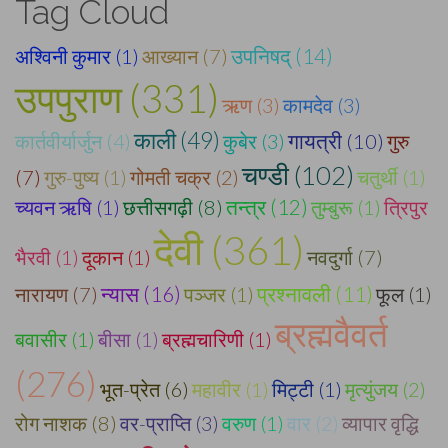
Tag Cloud
अश्विनी कुमार (1)
आख्यान (7)
उपनिषद् (14)
उपपुराण (331)
ऋण (3)
कामदेव (3)
काली (49)
कार्तवीर्यार्जुन (4)
कुबेर (3)
गायत्री (10)
गुरु
चण्डी (102)
(7)
गुरु-पुष्य (1)
गोमती चक्र (2)
चतुर्थी (1)
च्यवन ऋषि (1)
छत्तीसगढ़ी (8)
तन्त्र (12)
तुम्बुरू (1)
त्रिपुर
देवी (361)
भैरवी (1)
दूकान (1)
नवदुर्गा (7)
न्यास (16)
नारायण (7)
पञ्जर (1)
प्रश्नावली (11)
फूल (1)
ब्रह्मवैवर्त
बवासीर (1)
बीसा (1)
ब्रह्मचारिणी (1)
(276)
भूत-प्रेत (6)
महावीर (1)
मिट्टी (1)
मृत्युंजय (2)
रोग नाशक (8)
वर-प्राप्ति (3)
वरुण (1)
वार (2)
व्यापार वृद्धि