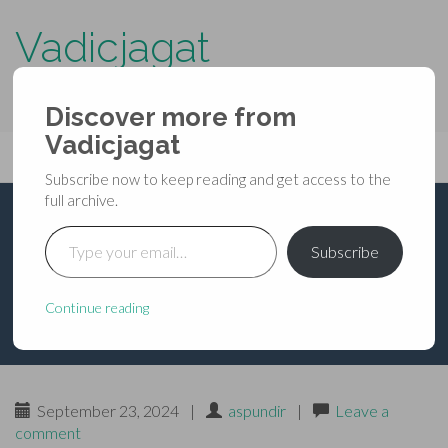
Vadicjagat
know more about…..
Discover more from
Primary
Vadicjagat
Skip
Vadicjagat
to
Menu
Subscribe now to keep reading and get access to the
content
full archive.
Type your email…
शिवमहापुराण –
Subscribe
शतरुद्रसंहिता – अध्याय 18
Continue reading
September 23, 2024
|
aspundir
|
Leave a
comment