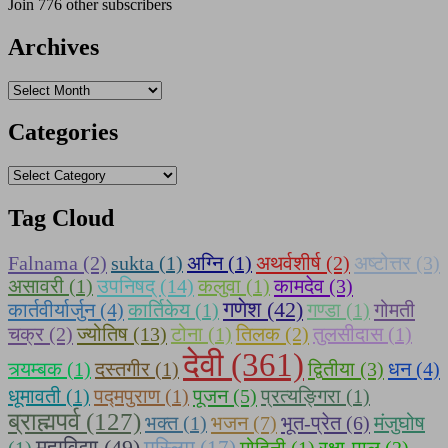
Join 776 other subscribers
Archives
Archives
Categories
Categories
Tag Cloud
Falnama (2)
sukta (1)
अग्नि (1)
अथर्वशीर्ष (2)
अष्टोत्तर (3)
असावरी (1)
उपनिषद् (14)
कलुवा (1)
कामदेव (3)
गणेश (42)
कार्तवीर्यार्जुन (4)
कार्तिकेय (1)
गण्डा (1)
गोमती
चक्र (2)
ज्योतिष (13)
टोना (1)
तिलक (2)
तुलसीदास (1)
देवी (361)
त्र्यम्बक (1)
दस्तगीर (1)
द्वितीया (3)
धन (4)
धूमावती (1)
पद्मपुराण (1)
पूजन (5)
प्रत्यङ्गिरा (1)
ब्राह्मपर्व (127)
भक्त (1)
भजन (7)
भूत-प्रेत (6)
मंजुघोष