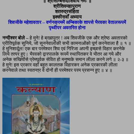
॥ श्रीसाम्बसदाशिवाय नमः ॥
श्रीशिवमहापुराण
शतरुद्रसंहिता
इक्कीसवाँ अध्याय
शिवजीके महेशावतार – वर्णनक्रममें अम्बिकाके शापसे भैरवका वेतालरूपमें
पृथ्वीपर अवतरित होना
नन्दीश्वर बोले –
हे मुने! हे ब्रह्मपुत्र ! अब शिवजीके एक और श्रेष्ठ अवतारको
प्रीतिपूर्वक सुनिये, जो सुननेवालोंकी सभी कामनाओंको पूर्ण करनेवाला है ॥ १ ॥
हे मुनिशार्दूल! एक बार परमेश्वर शिव एवं गिरिजा अपनी इच्छासे विहार करनेके
लिये तत्पर हुए। भैरवको द्वारपालके रूपमें स्थापितकर वे भीतर आ गये और
अनेक सखियोंसे प्रेमपूर्वक सेवित हो मनुष्यके समान लीला करने लगे ॥ २-३ ॥
हे मुने! इस प्रकार वहाँ बहुत कालतक विहारकर अनेक प्रकारकी लीला
करनेवाले तथा स्वतन्त्र वे दोनों ही परमेश्वर परम प्रसन्न हुए ॥ ४ ॥