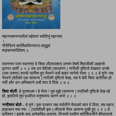
महानन्दमनन्तलीलं महेश्वरं सर्वविभुं महान्तम्
।
गौरीप्रियं कार्तिकविघ्नराज-समुद्भवं
शङ्करमादिदेवम् ॥
तदनन्तर परम स्वतन्त्र वे शिवा लीलावशात् उन्मत्त वेषमें शिवजीकी आज्ञासे
द्वारपर आयीं ॥ ५ ॥ तब उन देवीको [साधारण ] नारीकी दृष्टिसे देखकर उनके
[उस उन्मत्त] रूपसे भ्रमित हुए भैरवने उन्हें बाहर जानेसे रोका ॥ ६ ॥ हे मुने! जब
भैरवने [देवीको एक सामान्य ] नारीकी दृष्टिसे देखा, तब वे देवी शिवा क्रोधित हो
गयीं और उन अम्बिकाने उन्हें शाप दे दिया ॥ ७ ॥
शिवा बोलीं-
हे पुरुषाधम ! हे भैरव ! तुम मुझे [सामान्य ] स्त्रीकी दृष्टिसे देख रहे
हो, इसलिये तुम पृथ्वीपर मनुष्यरूप धारण करो ॥ ८ ॥
नन्दीश्वर बोले –
हे मुने ! इस प्रकार जब पार्वतीने भैरवको शाप दे दिया, तब महान्
हाहाकार मच गया । [पार्वतीकी इस ] लीलासे भैरव अत्यन्त दुखी हुए ॥ ९ ॥ हे
मुनीश्वर ! इसके बाद अनेकविध अनुनय- विनयमें प्रवीण श्रीशिवजीने शीघ्रतासे