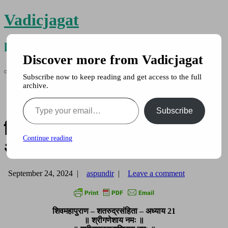
Vadicjagat
know more about…..
Discover more from Vadicjagat
Primary
Skip
Vadicjagat
Subscribe now to keep reading and get access to the full
to
Menu
archive.
श्री गजेन्द्र मोक्ष
content
sitemap
Type your email…
Disclaimer
Subscribe
शिवमहापुराण – शतरुद्रसंहिता –
Continue reading
अध्याय 21
September 24, 2024
|
aspundir
|
Leave a comment
शिवमहापुराण – शतरुद्रसंहिता – अध्याय 21
॥ श्रीगणेशाय नमः ॥