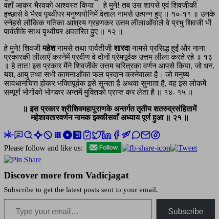
वहाँ आकर भैरवको आश्वस्त किया । हे मुने! तब उस शापसे एवं शिवजीकी
इच्छासे वे भैरव पृथ्वीपर मनुष्ययोनिमें वेताल नामसे उत्पन्न हुए ॥ १०-११ ॥ उनके
स्नेहसे लौकिक गतिका आश्रय ग्रहणकर उत्तम लीलाओंवाले वे प्रभु शिवजी भी
पार्वतीके साथ पृथ्वीपर अवतरित हुए ॥ १२ ॥
हे मुने! शिवजी
महेश
नामसे तथा पार्वतीजी
शारदा
नामसे प्रसिद्ध हुईं और नाना
प्रकारकी लीलाएँ करनेमें प्रवीण वे दोनों प्रेमपूर्वक उत्तम लीला करते रहे ॥ १३
॥ हे तात! इस प्रकार मैंने शिवजीके उत्तम चरित्रका वर्णन आपसे किया, जो धन,
यश, आयु तथा सभी कामनाओंका फल प्रदान करनेवाला है। जो मनुष्य
सावधानचित्त होकर भक्तिपूर्वक इसे सुनता है अथवा सुनाता है, वह इस लोकमें
सम्पूर्ण भोगोंको भोगकर अन्तमें मुक्तिको प्राप्त कर लेता है ॥ १४- १५ ॥
॥ इस प्रकार श्रीशिवमहापुराणके अन्तर्गत तृतीय शतरुद्रसंहितामें
महेशावतारवर्णन नामक इक्कीसवाँ अध्याय पूर्ण हुआ ॥ २१ ॥
Please follow and like us:
Discover more from Vadicjagat
Subscribe to get the latest posts sent to your email.
Type your email…
Subscribe