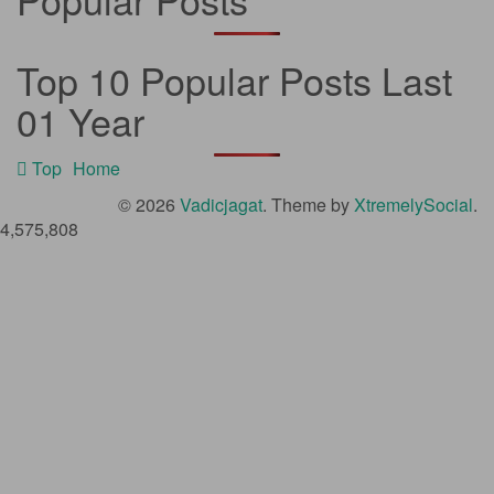
Top 10 Popular Posts Last
01 Year
Footer
Top
Home
© 2026
Vadicjagat
.
Theme by
XtremelySocial
.
Menu
4,575,808