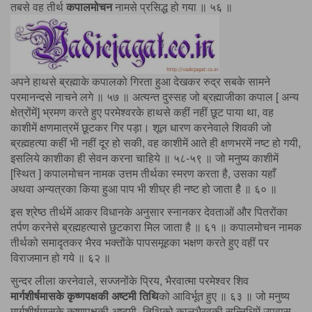
तबसे वह तीर्थ
कपालमोचन
नामसे प्रसिद्ध हो गया ॥ ५६ ॥
अपने हाथसे ब्रह्माके कपालको गिरता हुआ देखकर रुद्र सबके सामने
परमानन्दसे नाचने लगे ॥ ५७ ॥ अत्यन्त दुस्सह जो ब्रह्माजीका कपाल [ अन्य
क्षेत्रोंमें] भ्रमण करते हुए परमेश्वरके हाथसे कहीं नहीं छूट पाया था, वह
काशीमें क्षणमात्रमें छूटकर गिर पड़ा। शूल धारण करनेवाले शिवकी जो
ब्रह्महत्या कहीं भी नहीं दूर हो सकी, वह काशीमें आते ही क्षणभरमें नष्ट हो गयी,
इसलिये काशीका ही सेवन करना चाहिये ॥ ५८-५९ ॥ जो मनुष्य काशीमें
[स्थित ] कपालमोचन नामक उत्तम तीर्थका स्मरण करता है, उसका यहाँ
अथवा अन्यत्रका किया हुआ पाप भी शीघ्र ही नष्ट हो जाता है ॥ ६० ॥
इस श्रेष्ठ तीर्थमें आकर विधानके अनुसार स्नानकर देवताओं और पितरोंका
तर्पण करनेसे ब्रह्महत्यासे छुटकारा मिल जाता है ॥ ६१ ॥ कपालमोचन नामक
तीर्थको समादृतकर भैरव भक्तोंके पापसमूहका भक्षण करते हुए वहीं पर
विराजमान हो गये ॥ ६२ ॥
सुन्दर लीला करनेवाले, सज्जनोंके प्रिय, भैरवात्मा परमेश्वर शिव
मार्गशीर्षमासके कृष्णपक्षकी अष्टमी तिथि
को आविर्भूत हुए ॥ ६३ ॥ जो मनुष्य
मार्गशीर्षमासके कृष्णपक्षकी अष्टमी- तिथिको कालभैरवकी सन्निधिमें उपवास