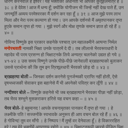
धारण करनेवाले हे ईश्वर ! यह भक्तोंकी अधीनता भी आपका कुतूहलमात्र है ॥
३८ ॥ हे देवेश ! आज मैं धन्य हूँ; क्योंकि योगीजन भी जिन्हें नहीं देख पाते हैं, उन
जगन्मूर्ति अव्यय परमेश्वरका मैं दर्शन कर रहा हूँ ॥ ३९ ॥ आज मुझे परम लाभ
मिला और मेरा परम कल्याण हो गया। उन आपके दर्शनसे मैं अमृतपानकर तृप्त
हुएके समान तृप्त हो गया । मुझे स्वर्ग और मोक्ष तृणके समान ज्ञात हो रहे हैं ॥
४० ॥
गोविन्द विष्णुके इस प्रकार कहनेके पश्चात् उन महालक्ष्मीने अत्यन्त निर्मल
मनोरथवती
नामकी भिक्षा उनके पात्रमें दे दी। तब लीलासे भैरवरूपधारी वे
महादेव भी परम प्रसन्न हो भिक्षाटनके लिये अन्यत्र चलनेको उद्यत हो गये ॥
४१-४२ ॥ उस समय विष्णुने उनके पीछे-पीछे जानेवाली ब्रह्महत्याको बुलाकर
उससे प्रार्थना की कि तुम इन त्रिशूलधारी भैरवको छोड़ दो ॥ ४३ ॥
ब्रह्महत्या बोली –
जिनका दर्शन करनेसे पुनर्जन्मकी प्राप्ति नहीं होती, ऐसे
वृषभध्वजकी सेवाकर इस बहानेसे मैं भी अपनेको पवित्र कर लूँगी ॥ ४४ ॥
नन्दीश्वर बोले –
विष्णुके कहनेसे भी जब ब्रह्महत्याने भैरवका पीछा नहीं छोड़ा,
तब भैरव शम्भुने मुसकराकर हरिसे यह वचन कहा – ॥ ४५ ॥
भैरव बोले-
हे बहुमानद ! आपके वचनामृतका पानकर मैं तृप्त हो गया । हे
लक्ष्मीके पति ! सज्जनोंके स्वभावके अनुरूप ही आप वचन बोल रहे हैं ॥ ४६ ॥
हे गोविन्द! तुम वर माँगो । हे निष्पाप ! मैं तुम्हें वर देनेवाला हूँ। हे विकाररहित
हरे ! तुम मेरे भक्तोंमें अग्रगण्य रहोगे ॥ ४७ ॥ भिक्षाटनरूपी ज्वरसे पीड़ित भिक्षु