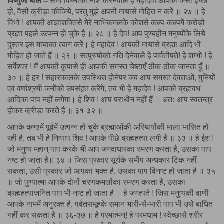
विष्णुजी बोले –
सभी विघ्नोंका नाश करनेवाले हे महादेव! आपकी जैसी इच्छा
हो, वैसी क्रीड़ा कीजिये, परंतु मुझे अपनी मायासे मोहित न करें ॥ २७ ॥ हे
विभो ! आपकी आज्ञाशक्तिसे मेरे नाभिकमलके कोशसे कल्प-कल्पमें करोड़ों
ब्रह्मा पहले उत्पन्न हो चुके हैं ॥ २८ ॥ हे देव! आप पुण्यहीन मनुष्योंके लिये
दुस्तर इस मायाका त्याग करें। हे महादेव ! आपकी मायासे ब्रह्मा आदि भी
मोहित हो जाते हैं ॥ २९ ॥ सत्पुरुषोंको गति देनेवाले हे पार्वतीपते! हे शम्भो ! हे
सर्वेश्वर ! मैं आपकी कृपासे ही आपकी समस्त चेष्टाएँ ठीक-ठीक जानता हूँ ॥
३० ॥ हे हर ! संहारकालके उपस्थित होनेपर जब आप समस्त देवताओं, मुनियों
एवं वर्णाश्रमी जनोंको उपसंहृत करेंगे, तब भी हे महादेव ! आपको ब्रह्मवध
आदिका पाप नहीं लगेगा। हे शिव ! आप पराधीन नहीं हैं । अतः आप स्वतन्त्र
होकर क्रीड़ा करते हैं ॥ ३१-३२ ॥
आपके कण्ठमें पूर्वमें उत्पन्न हो चुके ब्रह्माओंकी अस्थियोंकी माला भासित हो
रही है, तब भी हे निष्पाप शिव ! आपके पीछे ब्रह्महत्या लगी है ॥ ३३ ॥ हे ईश !
जो मनुष्य महान् पाप करके भी आप जगदाधारका स्मरण करता है, उसका पाप
नष्ट हो जाता है॥ ३४ ॥ जिस प्रकार सूर्यके समीप अन्धकार टिक नहीं
सकता, उसी प्रकार जो आपका भक्त है, उसका पाप विनष्ट हो जाता है ॥ ३५
॥ जो पुण्यात्मा आपके दोनों चरणकमलोंका स्मरण करता है, उसका
ब्रह्महत्याजनित पाप भी नष्ट हो जाता है । हे जगत्पते ! जिस मनुष्यकी वाणी
आपके नाममें अनुरक्त है, पर्वतसमूहके समान भारी-से-भारी पाप भी उसे बाधित
नहीं कर सकता है ॥ ३६-३७ ॥ हे परमात्मन्! हे परमधाम ! स्वेच्छासे शरीर