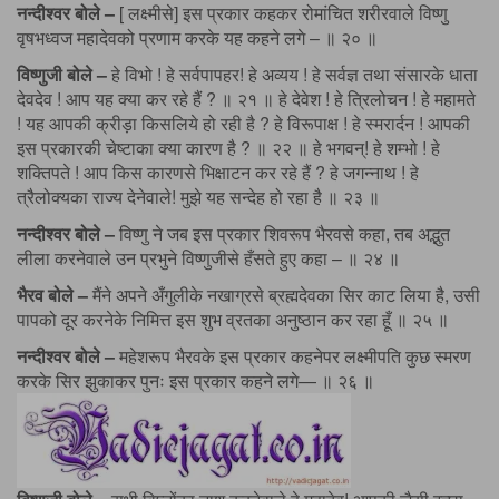
नन्दीश्वर बोले –
[ लक्ष्मीसे] इस प्रकार कहकर रोमांचित शरीरवाले विष्णु
वृषभध्वज महादेवको प्रणाम करके यह कहने लगे – ॥ २० ॥
विष्णुजी बोले –
हे विभो ! हे सर्वपापहर! हे अव्यय ! हे सर्वज्ञ तथा संसारके धाता
देवदेव ! आप यह क्या कर रहे हैं ? ॥ २१ ॥ हे देवेश ! हे त्रिलोचन ! हे महामते
! यह आपकी क्रीड़ा किसलिये हो रही है ? हे विरूपाक्ष ! हे स्मरार्दन ! आपकी
इस प्रकारकी चेष्टाका क्या कारण है ? ॥ २२ ॥ हे भगवन्! हे शम्भो ! हे
शक्तिपते ! आप किस कारणसे भिक्षाटन कर रहे हैं ? हे जगन्नाथ ! हे
त्रैलोक्यका राज्य देनेवाले! मुझे यह सन्देह हो रहा है ॥ २३ ॥
नन्दीश्वर बोले –
विष्णु ने जब इस प्रकार शिवरूप भैरवसे कहा, तब अद्भुत
लीला करनेवाले उन प्रभुने विष्णुजीसे हँसते हुए कहा – ॥ २४ ॥
भैरव बोले –
मैंने अपने अँगुलीके नखाग्रसे ब्रह्मदेवका सिर काट लिया है, उसी
पापको दूर करनेके निमित्त इस शुभ व्रतका अनुष्ठान कर रहा हूँ ॥ २५ ॥
नन्दीश्वर बोले –
महेशरूप भैरवके इस प्रकार कहनेपर लक्ष्मीपति कुछ स्मरण
करके सिर झुकाकर पुनः इस प्रकार कहने लगे— ॥ २६ ॥