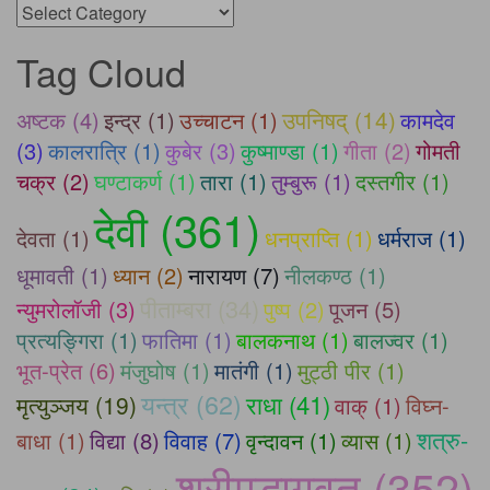
Categories
Tag Cloud
उपनिषद् (14)
अष्टक (4)
इन्द्र (1)
उच्चाटन (1)
कामदेव
(3)
कालरात्रि (1)
कुबेर (3)
कुष्माण्डा (1)
गीता (2)
गोमती
चक्र (2)
घण्टाकर्ण (1)
तारा (1)
तुम्बुरू (1)
दस्तगीर (1)
देवी (361)
देवता (1)
धनप्राप्ति (1)
धर्मराज (1)
धूमावती (1)
ध्यान (2)
नारायण (7)
नीलकण्ठ (1)
पीताम्बरा (34)
न्युमरोलॉजी (3)
पुष्प (2)
पूजन (5)
प्रत्यङ्गिरा (1)
फातिमा (1)
बालकनाथ (1)
बालज्वर (1)
भूत-प्रेत (6)
मंजुघोष (1)
मातंगी (1)
मुट्ठी पीर (1)
यन्त्र (62)
राधा (41)
मृत्युञ्जय (19)
वाक् (1)
विघ्न-
शत्रु-
बाधा (1)
विद्या (8)
विवाह (7)
वृन्दावन (1)
व्यास (1)
श्रीमद्भागवत (352)