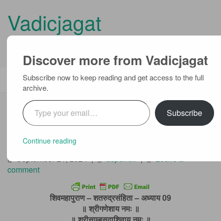
Vadicjagat
know more about…..
Discover more from Vadicjagat
Primary
Skip
Subscribe now to keep reading and get access to the full
Vadicjagat
to
Menu
archive.
content
Type your email…
शिवमहापुराण –
Subscribe
शतरुद्रसंहिता – अध्याय 09
Continue reading
September 21, 2024
|
aspundir
|
Leave a
comment
शिवमहापुराण – शतरुद्रसंहिता – अध्याय 09
॥ श्रीगणेशाय नमः ॥
॥ श्रीसाम्बसदाशिवाय नमः ॥