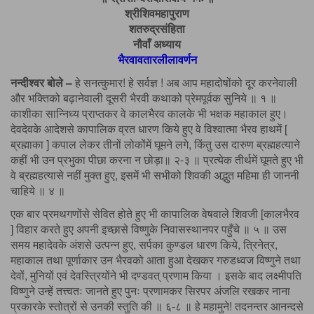
श्रीशिवमहापुराण
शतरुद्रसंहिता
नौवाँ अध्याय
भैरवावतारलीलावर्णन
नन्दीश्वर बोले –
हे सनत्कुमार! हे सर्वज्ञ ! अब आप महादोषोंको दूर करनेवाली
और भक्तिको बढ़ानेवाली दूसरी भैरवी कथाको प्रेमपूर्वक सुनिये ॥ १ ॥
काशीका सान्निध्य प्राप्तकर वे कालभैरव कालके भी भक्षक महाकाल हुए।
देवदेवके आदेशसे कापालिक व्रत धारण किये हुए वे विश्वात्मा भैरव हाथमें [
ब्रह्माका ] कपाल लेकर तीनों लोकोंमें घूमने लगे, किंतु उस दारुण ब्रह्महत्याने
कहीं भी उन प्रभुका पीछा करना न छोड़ा॥ २-३ ॥ प्रत्येक तीर्थमें घूमते हुए भी
वे ब्रह्महत्यासे नहीं मुक्त हुए, इसमें भी सभीको शिवकी अद्भुत महिमा ही जाननी
चाहिये ॥ ४ ॥
एक बार प्रमथगणोंसे सेवित होते हुए भी कापालिक वेषवाले शिवजी [कालभैरव
] विहार करते हुए अपनी इच्छासे विष्णुके निवासस्थानपर पहुँचे ॥ ५ ॥ उस
समय महादेवके अंशसे उत्पन्न हुए, सर्पका कुण्डल धारण किये, त्रिनेत्र,
महाकाल तथा पूर्णाकार उन भैरवको आता हुआ देखकर गरुडध्वज विष्णुने तथा
देवों, मुनियों एवं देवस्त्रियोंने भी दण्डवत् प्रणाम किया । इसके बाद लक्ष्मीपति
विष्णुने उन्हें तत्त्वतः जानते हुए पुनः प्रणामकर सिरपर अंजलि रखकर नाना
प्रकारके स्तोत्रों से उनकी स्तुति की ॥ ६-८ ॥ हे महामुने! तदनन्तर आनन्दसे