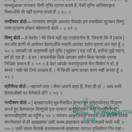
मानसुधाका पानकर जैसी तृप्ति प्राप्त करते हैं, वैसी तृप्ति अतिसंस्कृत
भिक्षाओंसे भी नहीं प्राप्त करते हैं ॥ ४८ ॥
नन्दीश्वर बोले—
परमात्मा शम्भुके अवतार भैरवके इन वचनोंको सुनकर विष्णु
परम प्रसन्न होकर महेश्वरसे बोले – ॥ ४९ ॥
विष्णु बोले –
हे देवदेव ! मेरे लिये यही वह प्रशंसनीय है, जिससे कि मैं [आज ]
मन और वाणी से अगोचर देवताओंके स्वामी आपका दर्शन प्राप्त कर रहा हूँ ॥
५० ॥ आपकी जो अमृतमयी पूर्ण दृष्टि [ मुझपर ] पड़ रही है, इसीसे मुझे महान्
हर्ष हो रहा है। हे हर ! सज्जनोंके लिये आपका दर्शन बिना यत्नके प्राप्त
निधिके समान है ॥ ५१ ॥ हे देव! आपके चरणयुगलसे मेरा वियोग न हो, हे
शम्भो ! यही मेरे लिये वरदान है । मैं किसी अन्य वरका वरण नहीं करता हूँ ॥
५२ ॥
श्रीभैरव बोले –
महामते तात ! जैसा आपने कहा है, वैसा ही हो । आप सभी
देवताओंको वर देनेवाले होंगे ॥ ५३ ॥
नन्दीश्वर बोले –
[ ब्रह्माण्डके] भुवनोंसहित केन्द्रभूत सुमेरुपर्वतपर विचरण
करते हुए दैत्यशत्रु विष्णुको इस प्रकार अनुगृहीतकर भैरव विमुक्तनगरी
वाराणसीपुरीमें जा पहुँचे॥ ५४ ॥ भयंकर आकृतिवाले भैरवके उस क्षेत्रमें प्रवेश
करनेमात्र से ही ब्रह्महत्या उसी समय हाहाकार करके पातालमें चली गयी ॥
५५ ॥ उसी समय भैरवके हस्तकमलसे ब्रह्माका कपाल पृथिवीपर गिर पड़ा।