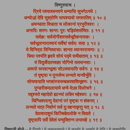
विष्णुरुवाच ।
प्रिये पश्याब्जनयने धन्यासि सुभगेऽनघे ।
धन्योऽहं देवि सुश्रोणि यत्पश्यावो जगत्पतिम् ॥ १० ॥
अयन्धाता विधाता च लोकानां प्रभुरीश्वरः ।
अनादिः शरणः शान्तः पुरः षड्विंशसंमितः ॥ ११ ॥
सर्वज्ञः सर्वयोगीशस्सर्वभूतैकनायकः ।
सर्वभूतान्तरात्मायं सर्वेषां सर्वदः सदा ॥ १२ ॥
ये विनिद्रा विनिश्वासाः शान्ता ध्यानपरायणाः ॥ ।
धिया पश्यंति हृदये सोयं पद्मे समीक्षताम् ॥ १३ ॥
यं विदुर्व्वेदतत्त्वज्ञा योगिनो यतमानसाः ।
अरूपो रूपवान्भूत्वा सोऽयमायाति सर्वगः ॥ १४ ॥
तं दृष्ट्वा न पुनर्जन्म लभ्यते मानवैर्भुवि ।
सोयमायाति भगवांस्त्र्यम्बकश्शशिभूषणः ॥ १६ ॥
पुण्डरीकदलायामे धन्ये मेऽद्य विलोचने ।
यद्दृश्यते महादेवो ह्याभ्यां लक्ष्मि महेश्वरः ॥ १७ ॥
धिग्धिक्पदन्तु देवानां परं दृष्ट्वा न शंकरम् ।
लभ्यते यत्र निर्वाणं सर्व दुःखान्तकृत्तु यत् ॥ १८ ॥
देवत्वादशुभं किञ्चिद्देवलोके न विद्यते ।
दृष्ट्वापि सर्वे देवेशं यन्मुक्तिन्न लभामहे ॥ १९ ॥
विष्णुजी बोले –
हे प्रिये ! हे कमलनयने ! हे सुभगे! हे अनघे! हे देवि ! हे सुश्रोणि