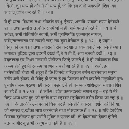
! देखो, तुम धन्य हो और मैं भी धन्य हूँ, जो कि हम दोनों जगत्पति [शिव]-का
साक्षात् दर्शन कर रहे हैं ॥ १०॥
ये ही धाता, विधाता तथा लोकके प्रभु, ईश्वर, अनादि, सबको शरण देनेवाले,
शान्त तथा छब्बीस तत्त्वोंके रूपमें भी ये ही अभिव्यक्त हो रहे हैं ॥ ११ ॥ ये
सर्वज्ञ, सभी योगियोंके स्वामी, सभी प्राणियोंके एकमात्र नायक,
सर्वभूतान्तरात्मा एवं सबको सदा सब कुछ देनेवाले हैं ॥ १२ ॥ हे पद्मे !
निद्राको त्यागकर तथा श्वासको रोककर शान्त स्वभाववाले जन जिन्हें ध्यान
लगाकर बुद्धिके द्वारा हृदयमें देखते हैं, वे ये ही हैं, आप उनको देखें ॥ १३ ॥
वेदतत्त्वज्ञ एवं स्थिर मनवाले योगीजन जिन्हें जानते हैं, वे ही सर्वव्यापक शिव
अरूप होते हुए भी स्वरूप धारणकर यहाँ आ रहे हैं ॥ १४ ॥ अहो, इन
परमेष्ठीकी चेष्टा भी अद्भुत है कि जिनके चरित्रका वर्णन करनेवाला मनुष्य
शरीरधारी होकर भी विदेह हो जाता है एवं जिनका दर्शन करनेसे मनुष्योंको पुनः
पृथ्वीपर जन्म ग्रहण नहीं करना पड़ता, वे ही त्र्यम्बक शशिभूषण भगवान् शिव
आ रहे हैं ॥ १५-१६ ॥ हे लक्ष्मि ! श्वेत कमलदलके समान बड़े – बड़े ये मेरे
नेत्र आज धन्य हुए, जो इनके द्वारा महेश्वर महादेवका दर्शन किया जा रहा है ॥
१७ ॥ देवताओंके उस पदको धिक्कार है, जिन्होंने शंकरका दर्शन नहीं किया,
जो समस्त दुःखोंका नाश करनेवाले तथा मोक्षदायक हैं ॥ १८ ॥ यदि देवदेवेश
शिवका दर्शनकर हम सभीने मुक्ति न प्राप्त की, तो देवलोकमें देवता होनेसे
बढ़कर और कुछ भी अशुभ बात नहीं है ॥ १९ ॥