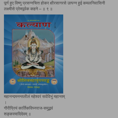
पूर्ण हुए विष्णु प्रसन्नचित्त होकर क्षीरसागरसे उत्पन्न हुई कमलनिवासिनी
लक्ष्मीसे प्रेमपूर्वक कहने – ॥ ९ ॥
महानन्दमनन्तलीलं महेश्वरं सर्वविभुं महान्तम्
।
गौरीप्रियं कार्तिकविघ्नराज-समुद्भवं
शङ्करमादिदेवम् ॥