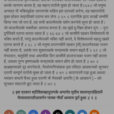
करके जागरण करता है, वह महान् पापोंसे मुक्त हो जाता है॥६४॥ जो मनुष्य
अन्यत्र भी भक्तिपूर्वक जागरणके सहित इस व्रतको करेगा, वह महापापोंसे
मुक्त होकर सद्गतिको प्राप्त कर लेगा ॥ ६५ ॥ प्राणीके द्वारा लाखों जन्मोंमें
किया गया जो पाप है, वह सभी कालभैरवके दर्शन करनेसे लुप्त हो जाता है।
जो कालभैरवके भक्तोंका अपराध करता है, वह मूर्ख दुःखित होकर पुनः – पुनः
दुर्गतिको प्राप्त करता रहता है ॥ ६६-६७ ॥ जो काशीमें रहकर विश्वेश्वरमें तो
भक्ति करते हैं, परंतु कालभैरवकी भक्ति नहीं करते, वे विशेषरूपसे महादुःखको
प्राप्त करते हैं ॥ ६८ ॥ जो मनुष्य वाराणसीमें रहकर [भी] कालभैरवका भजन
नहीं करता है, उसके पाप शुक्लपक्षके चन्द्रमाके समान बढ़ते हैं ॥ ६९ ॥ जो
मंगलवार, चतुर्दशी तथा अष्टमीके दिन काशीमें कालराजका भजन नहीं करता
है, उसका पुण्य कृष्णपक्षके चन्द्रमाके समान क्षीण हो जाता है ॥ ७० ॥
ब्रह्महत्याको दूर करनेवाले, भैरवोत्पत्तिसंज्ञक इस पवित्र आख्यानको सुनकर
प्राणी सम्पूर्ण पापोंसे मुक्त हो जाता है ॥ ७१ ॥ कारागारमें पड़ा हुआ अथवा
भयंकर कष्टमें फँसा हुआ प्राणी भी भैरवकी उत्पत्ति [ के आख्यान ] – को
सुनकर संकटसे छूट जाता है ॥ ७२ ॥
॥ इस प्रकार श्रीशिवमहापुराणके अन्तर्गत तृतीय शतरुद्रसंहितामें
भैरवावतारलीलावर्णन नामक नौवाँ अध्याय पूर्ण हुआ ॥ ९ ॥