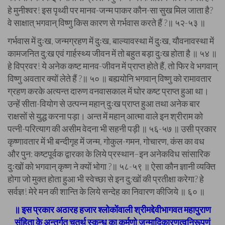
हे मुनीश्वर! इस पृथ्वी पर मानव-जन्म पाकर कौन-सा सुख मिल जाता है?
वे साक्षात्‌ भगवान्‌ विष्णु किस कारण से गर्भवास करते हैं ?॥ ५२-५३ ॥
गर्भवास में दुःख, जन्मग्रहण में दुःख, बाल्यावस्था में दुःख, यौवनावस्था में
कामजनित दु:ख एवं गार्हस्थ्य जीवन में तो बहुत बड़ा दुःख होता है ॥ ५४ ॥
हे विप्रवर! ये अनेक कष्ट मानव-जीवन में प्राप्त होते हैं, तो फिर वे भगवान्‌
विष्णु अवतार क्‍यों लेते हैं ?॥ ५० ॥ बह्ययोनि भगवान्‌ विष्णु को रामावतार
ग्रहण करके अत्यन्त दारुण वनवासकाल में घोर कष्ट प्राप्त हुआ था।
उन्हें सीता-वियोग से उत्पन्न महान्‌ दुःख प्राप्त हुआ तथा अनेक बार
राक्षसों से युद्ध करना पड़ा। अन्त में महान्‌ आत्मा वाले इन श्रीराम को
पत्नी-परित्याग की असीम वेदना भी सहनी पड़ी ॥ ५६-५७ ॥ उसी प्रकार
कृष्णावतार में भी बन्दीगृह में जन्म, गोकुल-गमन, गोचारण, कंस का वध
और पुन: कष्टपूर्वक द्वारका के लिये प्रस्थान–इन अनेकविध सांसारिक
दुःखों को भगवान्‌ कृष्ण ने क्‍यों भोगा ?॥ ५८-५९ ॥ ऐसा कौन ज्ञानी व्यक्ति
होगा जो मुक्त होता हुआ भी स्वेच्छा से इन दु:खों की प्रतीक्षा करेगा? हे
सर्वज्ञ! मेरे मन की शान्ति के लिये सन्देह का निवारण कीजिये ॥ ६० ॥
॥ इस प्रकार अठारह हजार श्लोकोंवाली श्रीमद्देवीभागवत महापुराण
संहिता के अन्तर्गत चतुर्थ स्कन्ध का कर्मणो जन्मादिकारणत्वनिरू
पणं