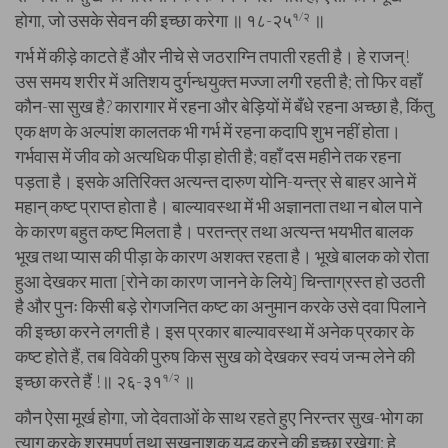
होगा, जो उसके सेवन की इच्छा करेगा ॥ १८-२५
१/२
॥
गर्भ में कीड़े काटते हैं और नीचे से जठराग्नि तपाती रहती है। हे राजन्‌!
उस समय शरीर में अतिशय दुर्गन्धयुक्त मज्जा लगी रहती है; तो फिर वहाँ
कौन-सा सुख है? कारागार में रहना और बेड़ियों में बँधे रहना अच्छा है, किंतु
एक क्षण के अल्पांश कालतक भी गर्भ में रहना कदापि शुभ नहीं होता।
गर्भवास में जीव को अत्यधिक पीड़ा होती है; वहाँ दस महीने तक रहना
पड़ता है। इसके अतिरिक्त अत्यन्त दारुण योनि-यन्त्र से बाहर आने में
महान्‌ कष्ट प्राप्त होता है। बाल्यावस्था में भी अज्ञानता तथा न बोल पाने
के कारण बहुत कष्ट मिलता है। परतन्त्र तथा अत्यन्त भयभीत बालक
भूख तथा प्यास की पीड़ा के कारण अशक्त रहता है। भूखे बालक को रोता
हुआ देखकर माता [रोने का कारण जानने के लिये] चिन्ताग्रस्त हो उठती
है और पुनः किसी बड़े रोगजनित कष्ट का अनुमान करके उसे दवा पिलाने
की इच्छा करने लगती है। इस प्रकार बाल्यावस्था में अनेक प्रकार के
कष्ट होते हैं, तब विवेकी पुरुष किस सुख को देखकर स्वयं जन्म लेने की
इच्छा करते हैं !॥ २६-३१
१/२
॥
कौन ऐसा मूर्ख होगा, जो देवताओं के साथ रहते हुए निरन्तर सुख-भोग का
त्याग करके श्रमपूर्ण तथा सुखनाशक युद्ध करने की इच्छा रखेगा; हे