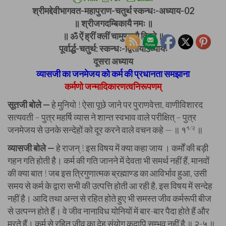
श्रीमद्देवीभागवत-महापुराण-चतुर्थ स्कन्धः-अध्याय-02
॥ श्रीजगदम्बिकायै नमः ॥
॥ ॐ ऐं ह्रीं क्लीं चामुण्डायै विच्चे ॥
पूर्वार्द्ध-चतुर्थ: स्कन्धः-द्वितीयोऽध्यायः
दूसरा अध्याय
व्यासजी का जनमेजय को कर्म की प्रधानता समझाना
कर्मणो जन्मादिकारणत्वनिरूपणम्
सूतजी बोले —
हे मुनियो ! ऐसा पूछे जाने पर पुराणवेत्ता, वाणीविशारद
सत्यवती – पुत्र महर्षि व्यास ने शान्त स्वभाव वाले परीक्षित् – पुत्र
जनमेजय से उनके सन्देहों को दूर करने वाले वचन कहे — ॥ १
१/२
॥
व्यासजी बोले —
हे राजन् ! इस विषय में क्या कहा जाय । कर्मों की बड़ी
गहन गति होती है। कर्म की गति जानने में देवता भी समर्थ नहीं हैं, मानवों
की क्या बात ! जब इस त्रिगुणात्मक ब्रह्माण्ड का आविर्भाव हुआ, उसी
समय से कर्म के द्वारा सभी की उत्पत्ति होती आ रही है, इस विषय में सन्देह
नहीं है। आदि तथा अन्त से रहित होते हुए भी समस्त जीव कर्मरूपी बीज
से उत्पन्न होते हैं। वे जीव नानाविध योनियों में बार-बार पैदा होते हैं और
मरते हैं। कर्म से रहित जीव का देह संयोग कदापि सम्भव नहीं है ॥ २-५ ॥