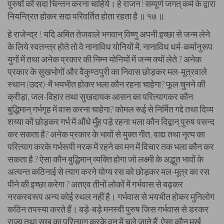
पुरुषों कों सदा चिन्तन करना चाहिये। हे राजन! सम्पूर्ण जगत्‌ कर्म के द्वारा
नियन्त्रित होकर सदा परिवर्तित होता रहता है ॥ १७ ॥
हे राजेन्द्र ! यदि अमित तेजवाले भगवान्‌ विष्णु अपनी इच्छा से जन्म लेने
के लिये स्वतन्त्र होते तो वे नानाविध योनियों में, नानाविध धर्म-कर्मानुरूप
युगों में तथा अनेक प्रकार की निम्न योनियों में जन्म क्‍यों लेते ? अनेक
प्रकार के सुखभोगों और वैकुण्ठपुरी का निवास छोड़कर मल-मूत्रवाले
स्थान (उदर)-में भयभीत होकर भला कौन रहना चाहेगा? फूल चुनने की
क्रीड़ा, जल-विहार तथा सुखदायक आसन का परित्यागकर कौन
बुद्धिमान्‌ गर्भगृह में वास करना चाहेगा? कोमल रूई से निर्मित गद्दे तथा दिव्य
शय्या कों छोड़कर गर्भ में औंधे मुँह पड़े रहना भला कौन दिद्वान्‌ पुरुष पसन्द
कर सकता है? अनेक प्रकार के भावों से युक्त गीत, वाद्य तथा नृत्य का
परित्याग करके गर्भरूपी नरक में रहने का मन में विचार तक भला कौन कर
सकता है ? ऐसा कौन बुद्धिमान्‌ व्यक्ति होगा जो लक्ष्मी के अद्भुत भावों के
अत्यन्त कठिनाई से त्याग करने योग्य रस को छोड़कर मल-मूत्र का रस
पीने की इच्छा करेगा ? अतएव तीनों लोकों में गर्भवास से बढ़कर
नरकस्वरूप अन्य कोई स्थल नहीं है। गर्भवास से भयभीत होकर मुनिलोग
कठिन तपस्या करते हैं। बड़े-बड़े मनस्वी पुरुष जिस गर्भवास से डरकर
राज्य तथा सुख का परित्याग करके वन में चले जाते हैं, ऐसा कौन मूर्ख