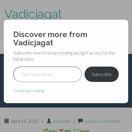
Vadicjagat
know more about…..
Discover more from
Primary
Vadicjagat
Skip
Vadicjagat
to
Menu
Subscribe now to keep reading and get access to the
content
full archive.
Type your email…
श्रीमद्देवीभागवत-महापुराण-
Subscribe
चतुर्थ स्कन्धः-अध्याय-02
Continue reading
April 14, 2025
|
aspundir
|
Leave a comment