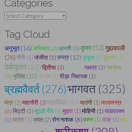
Categories
Categories
Tag Cloud
कृष्ण (53)
अनुभूत (16)
गुह्यकाली
अभिचार (3)
आरती (3)
(26)
गौरी (1)
जंजीरा (1)
तन्त्र (12)
तुम्बुरू (1)
दूकान (1)
देवीपुराण (82)
द्वितीया (3)
ध्यान (2)
नक्षत्र (3)
नवनाथ
(8)
नृसिंह (10)
पञ्जर (1)
पीड़ा-निवारक (1)
भागवत (325)
ब्रह्मवैवर्त (276)
महाविद्या (49)
मंत्र (2)
महागौरी (3)
मातंगी (1)
मालामन्त्र
(6)
मिट्टी (1)
मुट्ठी पीर (1)
मुद्रा (1)
मोहिनी (1)
याज्ञवल्क्य
(1)
यात्रा (1)
रमल (2)
रोग नाशक (8)
वरुण (1)
वाक् (1)
वार
श्रीकृष्ण (308)