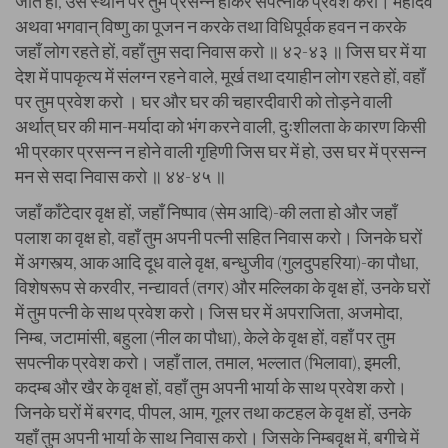
जाते हों, उस स्थान पर तुम प्रसन्न होकर सपत्नीक प्रवेश करो। महादेव
अथवा भगवान् विष्णु का पूजन न करके तथा विधिपूर्वक हवन न करके
जहाँ लोग रहते हों, वहाँ तुम सदा निवास करो ॥ ४२-४३ ॥ जिस घर में या
देश में पापकृत्य में संलग्न रहने वाले, मूर्ख तथा दयाहीन लोग रहते हों, वहाँ
पर तुम प्रवेश करो । घर और घर की चहारदीवारी को तोड़ने वाली
अर्थात् घर की मान-मर्यादा को भंग करने वाली, दुःशीलता के कारण किसी
भी प्रकार प्रसन्न न होने वाली गृहिणी जिस घर में हो, उस घर में प्रसन्न
मन से सदा निवास करो ॥ ४४-४५ ॥
जहाँ काँटेदार वृक्ष हों, जहाँ निष्पाव (सेम आदि)-की लता हो और जहाँ
पलाश का वृक्ष हो, वहाँ तुम अपनी पत्नी सहित निवास करो। जिनके घरों
में अगस्त्य, आक आदि दूध वाले वृक्ष, बन्धुजीव (गुलदुपहरिया)-का पौधा,
विशेषरूप से करवीर, नन्द्यावर्त (तगर) और मल्लिका के वृक्ष हों, उनके घरों
में तुम पत्नी के साथ प्रवेश करो। जिस घर में अपराजिता, अजमोदा,
निम्ब, जटामांसी, बहुला (नील का पौधा), केले के वृक्ष हों, वहाँ पर तुम
सपत्नीक प्रवेश करो। जहाँ ताल, तमाल, भल्लात (भिलावा), इमली,
कदम्ब और खैर के वृक्ष हों, वहाँ तुम अपनी भार्या के साथ प्रवेश करो।
जिनके घरों में बरगद, पीपल, आम, गूलर तथा कटहल के वृक्ष हों, उनके
यहाँ तुम अपनी भार्या के साथ निवास करो। जिसके निम्बवृक्ष में, बगीचे में