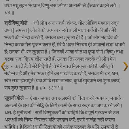
तथा मधुसूदन भगवान् विष्णु उस ज्येष्ठा अलक्ष्मी से हँसकर कहने लगे ॥
८४ ॥
श्रीविष्णु बोले
— जो लोग अनघ शर्व, शंकर, नीललोहित भगवान् रुद्र
तथा [ समस्त ] लोकों को उत्पन्न करने वाली माता पार्वती की और मेरे
भक्तों की निन्दा करते हैं, उनका धन तुम्हारा ही है। जो लोग महादेव की
निन्दा करके मेरा पूजन करते हैं, मेरे वे भक्त निश्चय ही अज्ञानी तथा अभागे
हैं; उनका भी धन तुम्हारा है। जिनकी आज्ञा से तथा कृपा से मैं (विष्णु) तथा
ब्रह्मा सदा क्रियाशील रहते हैं, उनका तिरस्कार करके जो लोग मेरा
पूजन करते हैं, वे मेरे विद्वेषी हैं; वे मेरे भक्त बिलकुल नहीं हैं, अपितु वे
मदोन्मत्त हैं और मेरा भक्त होने का पाखण्ड करते हैं, उनका भी घर, धन,
खेत तथा इष्टापूर्त (यज्ञ आदि तथा तालाब, कुआँ खुदवाने का पुण्य कार्य)
सब कुछ तुम्हारा है ॥ ८५–८८
१/२
॥
सूतजी बोले
— ऐसा कहकर उन अलक्ष्मी को विदा करके भगवान् जनार्दन
अलक्ष्मी के क्षय की सिद्धि के लिये लक्ष्मी के साथ रुद्र का जप करने लगे।
अतः हे मुनीश्वरो ! सभी विष्णुभक्तों को चाहिये कि वे पूर्ण प्रयत्न से उस
अलक्ष्मी को नित्य-निरन्तर बलि प्रदान करें; इसमें सन्देह नहीं करना
चाहिये। हे द्विजो ! सभी स्त्रियों को अनेक प्रकार के बलि-उपचारों से