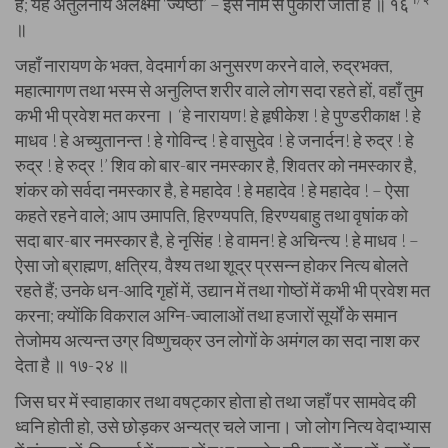
है; यह अतुलनीय अलक्ष्मी ‘ज्येष्ठा’ – इस नाम से पुकारी जाती है ॥ १६
॥
जहाँ नारायण के भक्त, वेदमार्ग का अनुसरण करने वाले, रुद्रभक्त,
महात्मागण तथा भस्म से अनुलिप्त शरीर वाले लोग सदा रहते हों, वहाँ तुम
कभी भी प्रवेश मत करना । ‘हे नारायण! हे हृषीकेश ! हे पुण्डरीकाक्ष ! हे
माधव ! हे अच्युतानन्त ! हे गोविन्द ! हे वासुदेव ! हे जनार्दन! हे रुद्र ! हे
रुद्र ! हे रुद्र !’ शिव को बार-बार नमस्कार है, शिवतर को नमस्कार है,
शंकर को सर्वदा नमस्कार है, हे महादेव ! हे महादेव ! हे महादेव ! – ऐसा
कहते रहने वाले; आप उमापति, हिरण्यपति, हिरण्यबाहु तथा वृषांक को
सदा बार-बार नमस्कार है, हे नृसिंह ! हे वामन! हे अचिन्त्य ! हे माधव ! –
ऐसा जो ब्राह्मण, क्षत्रिय, वैश्य तथा शूद्र प्रसन्न होकर नित्य बोलते
रहते हैं; उनके धन-आदि गृहों में, उद्यान में तथा गोष्ठों में कभी भी प्रवेश मत
करना; क्योंकि विकराल अग्नि-ज्वालाओं तथा हजारों सूर्यों के समान
तेजोमय अत्यन्त उग्र विष्णुचक्र उन लोगों के अमंगल का सदा नाश कर
देता है ॥ १७-२४ ॥
जिस घर में स्वाहाकार तथा वषट्कार होता हो तथा जहाँ पर सामवेद की
ध्वनि होती हो, उसे छोड़कर अन्यत्र चले जाना। जो लोग नित्य वेदाभ्यास