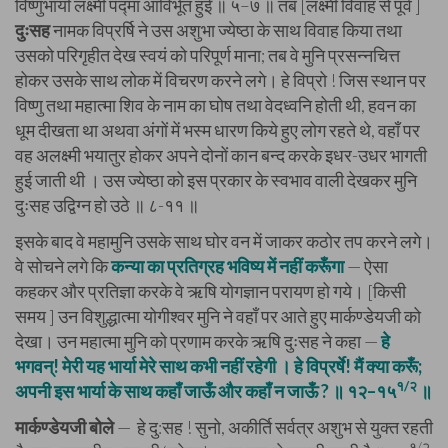
विष्णुभार्या लक्ष्मी पद्मा आविर्भूत हुईं ॥ ५–७ ॥ तब [लक्ष्मी विवाह से पूर्व ]
दुःसह
नामक विप्रर्षि ने उस अशुभा ज्येष्ठा के साथ विवाह किया तथा
उसको परिगृहीत देख स्वयं को परिपूर्ण माना; तब वे मुनि प्रसन्नचित्त
होकर उसके साथ लोक में विचरण करने लगे। हे विप्रो ! जिस स्थान पर
विष्णु तथा महात्मा शिव के नाम का घोष तथा वेदध्वनि होती थी, हवन का
धूम दीखता था अथवा अंगों में भस्म धारण किये हुए लोग रहते थे, वहाँ पर
वह अलक्ष्मी भयातुर होकर अपने दोनों कान बन्द करके इधर-उधर भागती
हुई जाती थी । उस ज्येष्ठा को इस प्रकार के स्वभाव वाली देखकर मुनि
दुःसह उद्विग्न हो उठे ॥ ८-११ ॥
इसके बाद वे महामुनि उसके साथ घोर वन में जाकर कठोर तप करने लगे।
वे सोचने लगे कि
कन्या का प्रतिग्रह भविष्य में नहीं करूँगा
— ऐसा
कहकर और प्रतिज्ञा करके वे ऋषि योगज्ञान परायण हो गये। [किसी
समय ] उन विशुद्धात्मा योगीश्वर मुनि ने वहाँ पर आते हुए मार्कण्डेयजी को
देखा। उन महात्मा मुनि को प्रणाम करके ऋषि दुःसह ने कहा —
हे
भगवन्! मेरी यह भार्या मेरे साथ कभी नहीं रहेगी । हे विप्रर्षे! मैं क्या करूँ;
१/२
अपनी इस भार्या के साथ कहाँ जाऊँ और कहाँ न जाऊँ ? ॥ १२–१५
॥
मार्कण्डेयजी बोले
— हे दु:सह ! सुनो, अकीर्ति सर्वत्र अशुभ से युक्त रहती
१/२