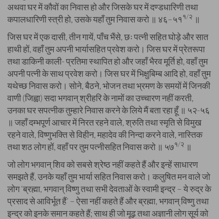
अथवा घर में कौवों का निवास हो और जिसके घर में दण्डधारिणी तथा
१/२
कपालधारिणी स्त्री हो, उसके यहाँ तुम निवास करो ॥ ४६–५१
॥
जिस घर में एक दासी, तीन गायें, पाँच भैंसे, छः पत्नी सहित घोड़े और सात
हाथी हों, वहाँ तुम अपनी भार्यासहित प्रवेश करो। जिस घर में प्रेतरूपा
तथा डाकिनी काली- प्रतिमा स्थापित हो और जहाँ भैरव मूर्ति हो, वहाँ तुम
अपनी पत्नी के साथ प्रवेश करो। जिस घर में भिक्षुबिम्ब आदि हो, वहाँ तुम
यथेच्छ निवास करो। सोने, बैठने, भोजन तथा भ्रमण के समयों में जिनकी
वाणी (जिह्वा) सदा भगवान् श्रीहरि के नामों का उच्चारण नहीं करती,
उनका घर सपत्नीक तुम्हारे निवास करने के लिये मैं बता रहा हूँ ॥ ५२-५६
॥ जहाँ दम्भपूर्ण आचार में निरत रहने वाले, श्रुति तथा स्मृति से विमुख
रहने वाले, विष्णुभक्ति से विहीन, महादेव की निन्दा करने वाले, नास्तिक
१/२
तथा शठ लोग हों, वहाँ पर तुम पत्नीसहित निवास करो ॥ ५७
॥
जो लोग भगवान् शिव को सबसे श्रेष्ठ नहीं कहते हैं और इन्हें साधारण
समझते हैं, उनके यहाँ तुम भार्या सहित निवास करो। कलुषित मन वाले जो
लोग ‘ब्रह्मा, भगवान् विष्णु तथा सभी देवताओं के स्वामी इन्द्र – ये रुद्र के
प्रसाद से आविर्भूत हैं’ – ऐसा नहीं कहते हैं और ब्रह्मा, भगवान् विष्णु तथा
इन्द्र को इनके समान कहते हैं; साथ ही जो मूढ़ तथा अज्ञानी लोग सूर्य को