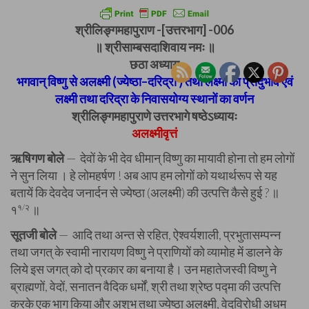
श्रीलिङ्गमहापुराण -[उत्तरभाग] -006
॥ श्रीसाम्बसदाशिवाय नमः ॥
छठा अध्याय
भगवान् विष्णु से अलक्ष्मी (ज्येष्ठा–दरिद्रा ) तथा लक्ष्मी का प्रादुर्भाव एवं
लक्ष्मी तथा दरिद्रा के निवासयोग्य स्थानों का वर्णन
श्रीलिङ्गमहापुराणे उत्तरभागे षष्ठेऽध्यायः
अलक्ष्मीवृत्तं
ऋषिगण बोले
— देवों के भी देव धीमान् विष्णु का मायावी होना तो हम लोगों
ने सुन लिया । हे लोमहर्षण ! अब आप हम लोगों को यथार्थरूप से यह
बतायें कि देवदेव जनार्दन से ज्येष्ठा (अलक्ष्मी) की उत्पत्ति कैसे हुई ? ॥
१
१/२
॥
सूतजी बोले
— आदि तथा अन्त से रहित, ऐश्वर्यशाली, प्रभुतासम्पन्न
तथा जगत् के स्वामी नारायण विष्णु ने प्राणियों को व्यामोह में डालने के
लिये इस जगत् को दो प्रकार का बनाया है। उन महातेजस्वी विष्णु ने
ब्राह्मणों, वेदों, सनातन वैदिक धर्मों, श्री तथा श्रेष्ठ पद्मा की उत्पत्ति
करके एक भाग किया और अशुभ तथा ज्येष्ठा अलक्ष्मी, वेदविरोधी अधम