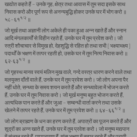
खद्योत कहते हैं – उनके गृह, क्षेत्र तथा आवास में तुम सदा इसके साथ
निवास करो और पूर्ण रूप से अनन्यबुद्धि होकर उनके घर में भोग करो ॥
१/२
५८–६१
॥
जो मूर्ख तथा अज्ञानी लोग अकेले ही पका हुआ अन्न खाते हैं और स्नान
आदि मंगलकार्यों से विहीन रहते हैं, उनके घर में तुम प्रवेश करो। जो
स्त्री शौचाचार से विमुख हो, देहशुद्धि से रहित हो तथा सभी [ भक्ष्याभक्ष्य ]
पदार्थों के भक्षण में तत्पर रहती हो, उसके घर में तुम नित्य निवास करो ॥
१/२
६२-६३
॥
जो गृहस्थ मानव स्वयं मलिन मुख वाले, गन्दे वस्त्र धारण करने वाले तथा
मलयुक्त दाँतों वाले हैं, उनके घर में तुम प्रवेश करो। जो लोग अपना पैर
नहीं धोते, सन्ध्या के समय शयन करते हैं और सन्ध्यावेला में भोजन करते
हैं, उनके घर में तुम निवास करो। जो मूर्ख मनुष्य बहुत भोजन करते हैं,
अत्यधिक पान करते हैं और जुआ – सम्बन्धी वार्ता करने तथा उसके
१/२
खेलने में तत्पर रहते हैं, उनके घर में तुम प्रवेश करो ॥ ६४–६६
॥
जो लोग ब्राह्मण के धन का हरण करते हैं, अपात्रों का पूजन करते हैं और
शूद्रों का अन्न खाते हैं, उनके घर में तुम प्रवेश करो। जो मनुष्य मद्यपान
में संलग्न रहते हैं, पापपरायण हैं, मांस भक्षण में तत्पर रहते हैं और परायी