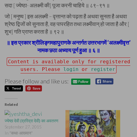
सदा [ ज्येष्ठा- अलक्ष्मी की] पूजा करनी चाहिये ॥ ८९–९१ ॥
जो [ मनुष्य ] इस अलक्ष्मी – वृत्तान्त को पढ़ता है अथवा सुनता है अथवा
श्रेष्ठ द्विजों को सुनाता है, वह पापरहित तथा लक्ष्मीवान् हो जाता है और [
शुभ] गति प्राप्त करता है ॥ ९२ ॥
॥ इस प्रकार श्रीलिङ्गमहापुराणके अन्तर्गत उत्तरभागमें ‘अलक्ष्मीवृत्त’
नामक छठा अध्याय पूर्ण हुआ ॥ ६ ॥
Content is available only for registered
users. Please
login
or
register
Please follow and like us:
Related
ज्येष्ठा देवी (द्ररिद्रा देवी) का अवतरण
September 27, 2015
In "कथा-आख्यान"