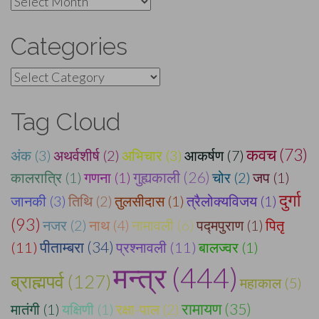
Archives
Categories
Categories
Tag Cloud
कवच (73)
अंक (3)
अथर्वशीर्ष (2)
अभिचार (3)
आकर्षण (7)
गुह्यकाली (26)
कालरात्रि (1)
गणना (1)
चोर (2)
जप (1)
दुर्गा
जानकी (3)
तिथि (2)
तुलसीदास (1)
त्रैलोक्यविजय (1)
(93)
नजर (2)
नाथ (4)
नामावली (6)
पद्मपुराण (1)
पितृ
पीताम्बरा (34)
(11)
प्रश्नावली (11)
बालज्वर (1)
मन्त्र (444)
ब्राह्मपर्व (127)
महाकाल (5)
रामायण (35)
मातंगी (1)
यक्षिणी (1)
रक्षा-पाल (2)