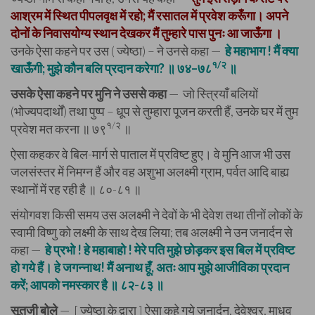
आश्रम में स्थित पीपलवृक्ष में रहो; मैं रसातल में प्रवेश करूँगा। अपने
दोनों के निवासयोग्य स्थान देखकर मैं तुम्हारे पास पुनः आ जाऊँगा ।
उनके ऐसा कहने पर उस ( ज्येष्ठा) – ने उनसे कहा —
हे महाभाग ! मैं क्या
१/२
खाऊँगी; मुझे कौन बलि प्रदान करेगा? ॥ ७४–७८
॥
उसके ऐसा कहने पर मुनि ने उससे कहा
— जो स्त्रियाँ बलियों
(भोज्यपदार्थों) तथा पुष्प – धूप से तुम्हारा पूजन करती हैं, उनके घर में तुम
१/२
प्रवेश मत करना ॥ ७९
॥
ऐसा कहकर वे बिल-मार्ग से पाताल में प्रविष्ट हुए। वे मुनि आज भी उस
जलसंस्तर में निमग्न हैं और वह अशुभा अलक्ष्मी ग्राम, पर्वत आदि बाह्य
स्थानों में रह रही है ॥ ८०-८१ ॥
संयोगवश किसी समय उस अलक्ष्मी ने देवों के भी देवेश तथा तीनों लोकों के
स्वामी विष्णु को लक्ष्मी के साथ देख लिया; तब अलक्ष्मी ने उन जनार्दन से
कहा —
हे प्रभो ! हे महाबाहो ! मेरे पति मुझे छोड़कर इस बिल में प्रविष्ट
हो गये हैं। हे जगन्नाथ! मैं अनाथ हूँ, अतः आप मुझे आजीविका प्रदान
करें; आपको नमस्कार है ॥ ८२-८३ ॥
सूतजी बोले
— [ ज्येष्ठा के द्वारा ] ऐसा कहे गये जनार्दन, देवेश्वर, माधव