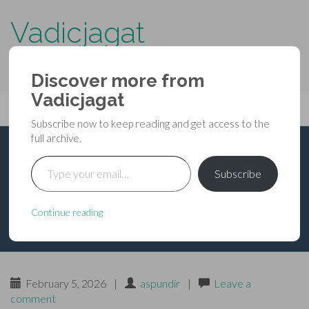
Vadicjagat
know more about…..
Discover more from
Primary
Vadicjagat
Skip
Vadicjagat
to
Menu
Subscribe now to keep reading and get access to the
content
full archive.
Type your email…
श्रीलिङ्गमहापुराण -
Subscribe
[उत्तरभाग] -006
Continue reading
February 5, 2026
|
aspundir
|
Leave a
comment