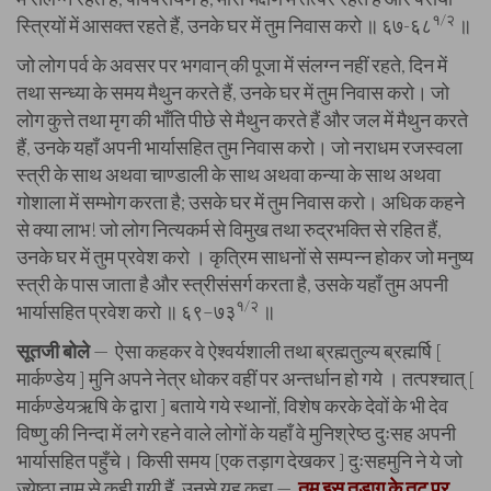
१/२
स्त्रियों में आसक्त रहते हैं, उनके घर में तुम निवास करो ॥ ६७-६८
॥
जो लोग पर्व के अवसर पर भगवान्‌ की पूजा में संलग्न नहीं रहते, दिन में
तथा सन्ध्या के समय मैथुन करते हैं, उनके घर में तुम निवास करो। जो
लोग कुत्ते तथा मृग की भाँति पीछे से मैथुन करते हैं और जल में मैथुन करते
हैं, उनके यहाँ अपनी भार्यासहित तुम निवास करो। जो नराधम रजस्वला
स्त्री के साथ अथवा चाण्डाली के साथ अथवा कन्या के साथ अथवा
गोशाला में सम्भोग करता है; उसके घर में तुम निवास करो। अधिक कहने
से क्या लाभ! जो लोग नित्यकर्म से विमुख तथा रुद्रभक्ति से रहित हैं,
उनके घर में तुम प्रवेश करो । कृत्रिम साधनों से सम्पन्न होकर जो मनुष्य
स्त्री के पास जाता है और स्त्रीसंसर्ग करता है, उसके यहाँ तुम अपनी
१/२
भार्यासहित प्रवेश करो ॥ ६९–७३
॥
सूतजी बोले
— ऐसा कहकर वे ऐश्वर्यशाली तथा ब्रह्मतुल्य ब्रह्मर्षि [
मार्कण्डेय ] मुनि अपने नेत्र धोकर वहीं पर अन्तर्धान हो गये । तत्पश्चात् [
मार्कण्डेयऋषि के द्वारा ] बताये गये स्थानों, विशेष करके देवों के भी देव
विष्णु की निन्दा में लगे रहने वाले लोगों के यहाँ वे मुनिश्रेष्ठ दुःसह अपनी
भार्यासहित पहुँचे। किसी समय [एक तड़ाग देखकर ] दुःसहमुनि ने ये जो
ज्येष्ठा नाम से कही गयी हैं, उनसे यह कहा —
तुम इस तड़ाग के तट पर