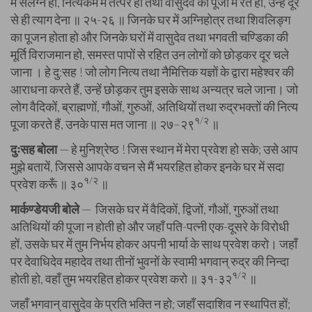
में संलग्न हों, नित्यकर्म में तत्पर हों तथा वासुदेव की पूजा में रत हों, उन्हें दूर
से ही त्याग देना ॥ २५-२६ ॥ जिनके घर में अग्निहोत्र तथा शिवलिङ्ग
का पूजन होता हो और जिनके घरों में वासुदेव तथा भगवती चण्डिका की
मूर्ति विराजमान हो, समस्त पापों से रहित उन लोगों को छोड़कर दूर चले
जाना । हे दु:सह ! जो लोग नित्य तथा नैमित्तिक यज्ञों के द्वारा महेश्वर की
आराधना करते हैं, उन्हें छोड़कर तुम इसके साथ अन्यत्र चले जाना। जो
लोग वैदिकों, ब्राह्मणों, गौओं, गुरुओं, अतिथियों तथा रुद्रभक्तों की नित्य
१/२
पूजा करते हैं, उनके पास मत जाना ॥ २७–२९
॥
दुःसह बोला
— हे मुनिश्रेष्ठ ! जिस स्थान में मेरा प्रवेश हो सके; उसे आप
मुझे बतायें, जिससे आपके वचन से मैं भयरहित होकर इनके घर में सदा
१/२
प्रवेश करूँ ॥ ३०
॥
मार्कण्डेयजी बोले
— जिसके घर में वैदिकों, द्विजों, गौओं, गुरुओं तथा
अतिथियों की पूजा न होती हो और जहाँ पति-पत्नी एक-दूसरे के विरोधी
हों, उसके घर में तुम निर्भय होकर अपनी भार्या के साथ प्रवेश करो। जहाँ
पर देवाधिदेव महादेव तथा तीनों भुवनों के स्वामी भगवान् रुद्र की निन्दा
१/२
होती हो, वहाँ तुम भयरहित होकर प्रवेश करो ॥ ३१-३२
॥
जहाँ भगवान् वासुदेव के प्रति भक्ति न हो; जहाँ सदाशिव न स्थापित हों;