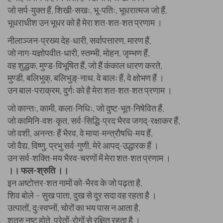
जो सर्प-युक्त हैं, शिखी-सखः, भू-पतिः, भूधरात्मज जो हैं,
भूधराधीश उन भूधर को है मेरा शत-शत-शत प्रणाम ।
नीलाञ्जन-प्रख्य देह-धारी, सर्वापत्तारण, मारण हैं,
जो नाग-यज्ञोपवीत-धारी, स्तम्भी, मोहन, जृम्भण हैं,
वह शुद्धक, मुण्ड-विभूषित हैं, जो हैं कंकाल धारण करते,
मुण्डी, बलिभुक्, बलिभुङ्-नाथ, वे बालः हैं, वे क्षोभण हैं ।
उन बाल-पराक्रम, दुर्गः को है मेरा शत-शत-शत प्रणाम ।
जो कान्तः, कामी, कला-निधिः, जो दुष्ट-भूत-निषेवित हैं,
जो कामिनि-वश-कृत, सर्व-सिद्धि-प्रद भैरव जगद्-रक्षाकर हैं,
जो वशी, अनन्तः हैं भैरव, वे माया-मन्त्रौषधि-मय हैं,
जो वैद्य, विष्णु, प्रभु सर्व-गुणी, मेरे आपद्-उद्धारक हैं ।
उन सर्व-शक्ति-मय भैरव-चरणों में मेरा शत-शत प्रणाम ।
।। फल-श्रुति ।।
इन अष्टोत्तर-शत नामों को-भैरव के जो पढ़ता है,
शिव बोले – सुख पाता, दुख से दूर सदा वह रहता है ।
उत्पातों, दुःस्वप्नों, चोरों का भय पास न आता है,
शत्रु नष्ट होते, प्रेतों-रोगों से रक्षित रहता है ।