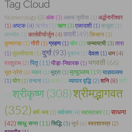
Tag Cloud
Numerology (3)
अंक (3)
अक्षय-तृतीया (1)
अर्द्धनारीश्वर
(1)
अष्टक (4)
ऋग्वेद (1)
ऋण (3)
एकादशी (1)
कलुवा (1)
काली (49)
कामदेव (3)
कार्तवीर्यार्जुन (4)
किसान (3)
कुष्माण्डा (1)
गौरी (1)
ग्रहण (1)
चोर (2)
जन्माष्टमी (3)
तारा
दुर्गा (93)
(1)
तुलसीदास (1)
दूकान (1)
देवता (1)
धन (4)
भगवती (66)
परशुराम (2)
पितृ (11)
पीड़ा-निवारक (1)
मृत्युञ्जय (19)
भूत-प्रेत (6)
मकर (1)
मुद्रा (1)
याज्ञवल्क्य
(1)
योग (1)
वन्दना (1)
वाक् (1)
व्यापार वृद्धि (2)
शनि (8)
शमी
श्रीमद्भागवत
श्रीकृष्ण (308)
(1)
(352)
साधना
सर्प-भय (1)
सर्वजन (4)
सहस्राक्षर (1)
(42)
साधु-सन्त (11)
सिद्धि (5)
सूर्य (6)
स्वरशास्त्र (2)
हयग्रीव (1)