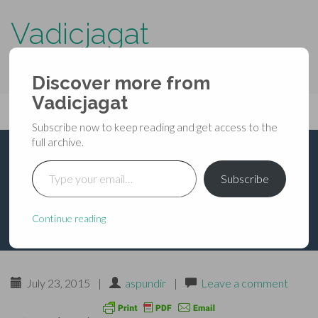
Vadicjagat
know more about…..
Discover more from
Primary
Vadicjagat
Skip
Vadicjagat
to
Menu
Subscribe now to keep reading and get access to the
content
full archive.
Type your email…
श्री बटुक भैरव स्तोत्र
Subscribe
Continue reading
July 23, 2015
|
aspundir
|
Leave a comment