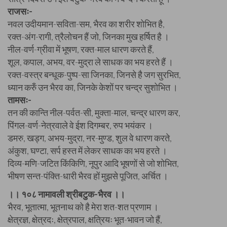
राजसः-
नवल उदीयमान-सविता-सम, भैरव का शरीर शोभित है,
रक्त-अंग-रागी, त्रैलोचन हैं जो, जिनका मुख हर्षित है ।
नील-वर्ण-ग्रीवा में भूषण, रक्त-माल धारण करते हैं,
शूल, कपाल, अभय, वर-मुद्रा ले साधक का भय हरते हैं ।
रक्त-वस्त्र बन्धूक-पुष्प-सा जिनका, जिनसे है जग सुरभित,
ध्यान करुँ उन भैरव का, जिनके केशों पर चन्द्र सुशोभित ।
तामसः-
तन की कान्ति नील-पर्वत-सी, मुक्ता-माल, चन्द्र धारण कर,
पिंगल-वर्ण-नेत्रवाले वे ईश दिगम्बर, रुप भयंकर ।
डमरु, खड्ग, अभय-मुद्रा, नर-मुण्ड, शुल वे धारण करते,
अंकुश, घण्टा, सर्प हस्त में लेकर साधक का भय हरते ।
दिव्य-मणि-जटित किंकिणि, नूपुर आदि भूषणों से जो शोभित,
भीषण सन्त-पंक्ति-धारी भैरव हों मुझसे पूजित, अर्चित ।
।। १०८ नामावली श्रीबटुक-भैरव ।।
भैरव, भूतात्मा, भूतनाथ को है मेरा शत-शत प्रणाम ।
क्षेत्रज्ञ, क्षेत्रदः, क्षेत्रपाल, क्षत्रियः भूत-भावन जो हैं,