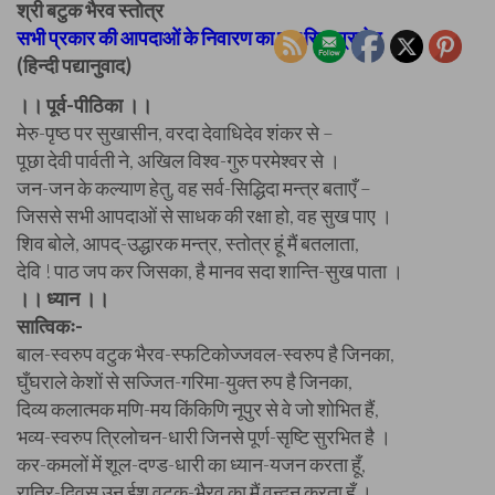
श्री बटुक भैरव स्तोत्र
सभी प्रकार की आपदाओं के निवारण का एक सिद्ध प्रयोग
(हिन्दी पद्यानुवाद)
।। पूर्व-पीठिका ।।
मेरु-पृष्ठ पर सुखासीन, वरदा देवाधिदेव शंकर से –
पूछा देवी पार्वती ने, अखिल विश्व-गुरु परमेश्वर से ।
जन-जन के कल्याण हेतु, वह सर्व-सिद्धिदा मन्त्र बताएँ –
जिससे सभी आपदाओं से साधक की रक्षा हो, वह सुख पाए ।
शिव बोले, आपद्-उद्धारक मन्त्र, स्तोत्र हूं मैं बतलाता,
देवि ! पाठ जप कर जिसका, है मानव सदा शान्ति-सुख पाता ।
।। ध्यान ।।
सात्विकः-
बाल-स्वरुप वटुक भैरव-स्फटिकोज्जवल-स्वरुप है जिनका,
घुँघराले केशों से सज्जित-गरिमा-युक्त रुप है जिनका,
दिव्य कलात्मक मणि-मय किंकिणि नूपुर से वे जो शोभित हैं,
भव्य-स्वरुप त्रिलोचन-धारी जिनसे पूर्ण-सृष्टि सुरभित है ।
कर-कमलों में शूल-दण्ड-धारी का ध्यान-यजन करता हूँ,
रात्रि-दिवस उन ईश वटुक-भैरव का मैं वन्दन करता हूँ ।