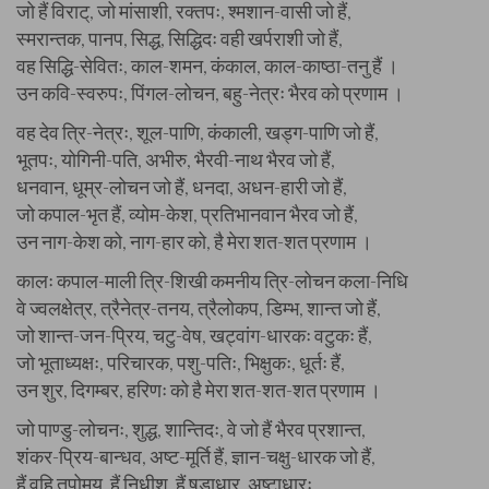
जो हैं विराट्, जो मांसाशी, रक्तपः, श्मशान-वासी जो हैं,
स्मरान्तक, पानप, सिद्ध, सिद्धिदः वही खर्पराशी जो हैं,
वह सिद्धि-सेवितः, काल-शमन, कंकाल, काल-काष्ठा-तनु हैं ।
उन कवि-स्वरुपः, पिंगल-लोचन, बहु-नेत्रः भैरव को प्रणाम ।
वह देव त्रि-नेत्रः, शूल-पाणि, कंकाली, खड्ग-पाणि जो हैं,
भूतपः, योगिनी-पति, अभीरु, भैरवी-नाथ भैरव जो हैं,
धनवान, धूम्र-लोचन जो हैं, धनदा, अधन-हारी जो हैं,
जो कपाल-भृत हैं, व्योम-केश, प्रतिभानवान भैरव जो हैं,
उन नाग-केश को, नाग-हार को, है मेरा शत-शत प्रणाम ।
कालः कपाल-माली त्रि-शिखी कमनीय त्रि-लोचन कला-निधि
वे ज्वलक्षेत्र, त्रैनेत्र-तनय, त्रैलोकप, डिम्भ, शान्त जो हैं,
जो शान्त-जन-प्रिय, चटु-वेष, खट्वांग-धारकः वटुकः हैं,
जो भूताध्यक्षः, परिचारक, पशु-पतिः, भिक्षुकः, धूर्तः हैं,
उन शुर, दिगम्बर, हरिणः को है मेरा शत-शत-शत प्रणाम ।
जो पाण्डु-लोचनः, शुद्ध, शान्तिदः, वे जो हैं भैरव प्रशान्त,
शंकर-प्रिय-बान्धव, अष्ट-मूर्ति हैं, ज्ञान-चक्षु-धारक जो हैं,
हैं वहि तपोमय, हैं निधीश, हैं षडाधार, अष्टाधारः,