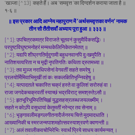
‘खञ्जा [^13] कहते हैं। अब ‘समवृत्त ‘का दिग्दर्शन कराया जाता है ॥
१-६ ॥
॥ इस प्रकार आदि आग्नेय महापुराण में ‘अर्थसमवृत्तका वर्णन’ नामक
तीन सौ तैंतीसवाँ अध्याय पूरा हुआ ॥ ३३३ ॥
[^1]: उपचित्रकमत्र विराजते चूतवनं कुसुमैर्विकसद्भिः ।
परपुष्टविघुष्टमनोहरं मन्मथकेलिनिकेतनमेतत् ॥
[^2]: यद्यपि शीघ्रगतिर्मृदुगामी बहुधनवानपि दुःखमुपैति ।
नातिशयत्वरिता न च मृद्वी नृपतिगतिः कथिता द्रुतमध्या ॥
[^3]: तव मुञ्ज नराधिपसेनां वेगवतीं सहते समरेषु ।
प्रलयोर्मिमिवाभिमुखीं तां कः सकलक्षितिभृन्निवहेषु ॥
[^4]: यत्पादतले चकास्ति चक्रं हस्ते वा कुलिशं सरोरुहं वा ।
राजा जगदेकचक्रवर्ती स्याच्छं भद्रविराट् समश्रुतेऽसौ ॥
[^5]: हृतभूरिभूमिपतिचिह्नां युद्धसहस्रलब्धजयलक्ष्मीम् ।
सहते न कोऽपि वसुधायां केतुमतीं नरेन्द्र तव सेनाम् ॥
[^6]: भृङ्गावलीमङ्गलगीतनादैर्जनस्य चित्ते मुदमादधाति ।
आख्यानिकी च स्मरजन्मपाशमहोत्सवस्याश्रवणे क्वणन्ती ॥
[^7]: अलं तवालीकवचोभिरेभिः स्वार्थं प्रिये साधय कार्यमन्यत् ।