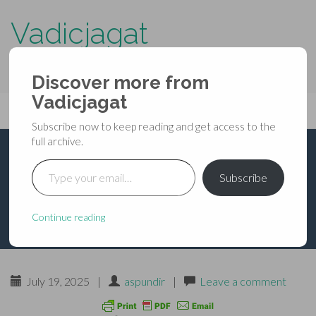
Vadicjagat
know more about…..
Discover more from
Primary
Vadicjagat
Skip
Vadicjagat
to
Menu
Subscribe now to keep reading and get access to the
content
full archive.
Type your email…
अग्निपुराण – अध्याय 333
Subscribe
Continue reading
July 19, 2025
|
aspundir
|
Leave a comment