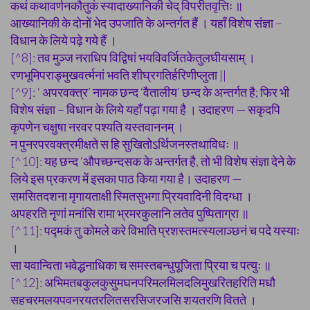
कथं कथावर्णनकौतुकं स्यादाख्यानिकी चेद् विपरीतवृत्तिः ॥
आख्यानिकी के दोनों भेद उपजाति के अन्तर्गत हैं । यहाँ विशेष संज्ञा –
विधान के लिये पढ़े गये हैं ।
[^8]: तव मुञ्ज नराधिप विद्विषां भयविवर्जितकेतुलघीयसाम् ।
रणभूमिपराङ्मुखवर्त्मनां भवति शीघ्रगतिर्हरिणीप्लुता ||
[^9]: ‘ अपरवक्त्र’ नामक छन्द ‘वैतालीय’ छन्द के अन्तर्गत है; फिर भी
विशेष संज्ञा – विधान के लिये यहाँ पढ़ा गया है । उदाहरण — सकृदपि
कृपणेन चक्षुषा नरवर पश्यति यस्तवाननम् ।
न पुनरपरवक्त्रमीक्षते स हि सुखितोऽर्थिजनस्तथाविधः ॥
[^10]: यह छन्द ‘औपच्छन्दसक के अन्तर्गत है, तो भी विशेष संज्ञा देने के
लिये इस प्रकरण में इसका पाठ किया गया है। उदाहरण —
समसितदशना मृगायताक्षी स्मितसुभगा प्रियवादिनी विदग्धा ।
अपहरति नृणां मनांसि रामा भ्रमरकुलानि लतेव पुष्पिताग्रा ॥
[^11]: पद्मकं तु कोमले करे विभाति प्रशस्तमत्स्यलाञ्छनं च पदे यस्याः
।
सा यवान्विता भवेद्धनाधिका च समस्तबन्धुपूजिता प्रिया च पत्युः ॥
[^12]: अभिमतबकुलकुसुमघनपरिमलमिलदलिमुखरितहरिति मधौ
सहचरमलयपवनरयतरलितसरसिजरजसि शयतरणि वितते ।