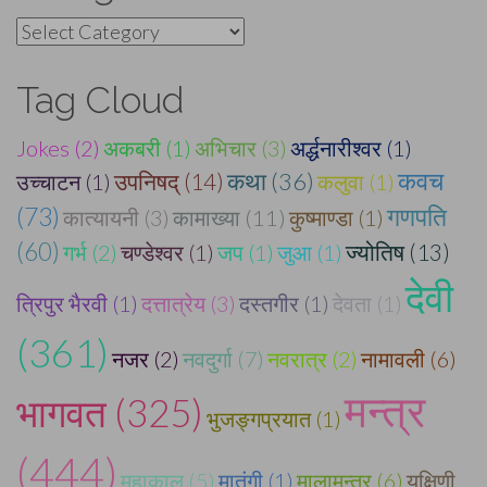
Categories
Tag Cloud
Jokes (2)
अकबरी (1)
अभिचार (3)
अर्द्धनारीश्वर (1)
कवच
कथा (36)
उच्चाटन (1)
उपनिषद् (14)
कलुवा (1)
(73)
गणपति
कात्यायनी (3)
कामाख्या (11)
कुष्माण्डा (1)
(60)
गर्भ (2)
चण्डेश्वर (1)
जप (1)
जुआ (1)
ज्योतिष (13)
देवी
त्रिपुर भैरवी (1)
दत्तात्रेय (3)
दस्तगीर (1)
देवता (1)
(361)
नजर (2)
नवदुर्गा (7)
नवरात्र (2)
नामावली (6)
मन्त्र
भागवत (325)
भुजङ्गप्रयात (1)
(444)
महाकाल (5)
मातंगी (1)
मालामन्त्र (6)
यक्षिणी