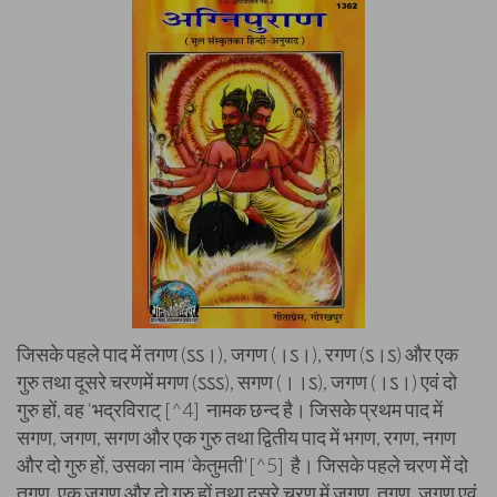
जिसके पहले पाद में तगण (ऽऽ।), जगण (।ऽ।), रगण (ऽ।ऽ) और एक
गुरु तथा दूसरे चरणमें मगण (ऽऽऽ), सगण (।।ऽ), जगण (।ऽ।) एवं दो
गुरु हों, वह ‘भद्रविराट् [^4] नामक छन्द है। जिसके प्रथम पाद में
सगण, जगण, सगण और एक गुरु तथा द्वितीय पाद में भगण, रगण, नगण
और दो गुरु हों, उसका नाम ‘केतुमती'[^5] है। जिसके पहले चरण में दो
तगण, एक जगण और दो गुरु हों तथा दूसरे चरण में जगण, तगण, जगण एवं