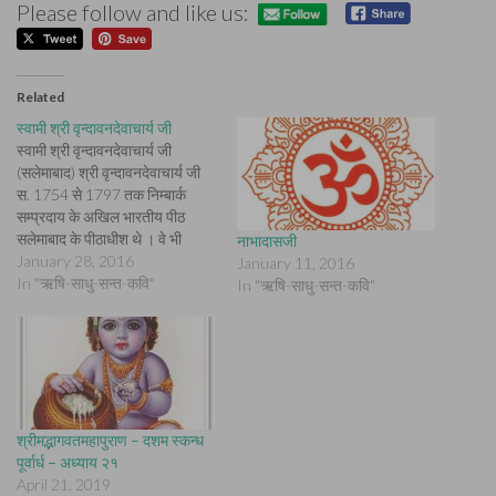
Please follow and like us:
Related
स्वामी श्री वृन्दावनदेवाचार्य जी
स्वामी श्री वृन्दावनदेवाचार्य जी
(सलेमाबाद) श्री वृन्दावनदेवाचार्य जी
स. 1754 से 1797 तक निम्बार्क
सम्प्रदाय के अखिल भारतीय पीठ
सलेमाबाद के पीठाधीश थे । वे भी
नाभादासजी
सलेमाबाद के पूर्व पीठाधीशों के समान
January 28, 2016
January 11, 2016
बड़े प्रतापी थे । परम रसिक तो वे थे
In "ऋषि-साधु-सन्त-कवि"
In "ऋषि-साधु-सन्त-कवि"
ही । 'मनिमंजरी' सखी के रूप में प्रिया
प्रियतम…
श्रीमद्भागवतमहापुराण – दशम स्कन्ध
पूर्वार्ध – अध्याय २१
April 21, 2019