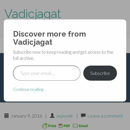
Vadicjagat
know more about…..
Discover more from
Primary
Vadicjagat
Skip
Vadicjagat
to
Menu
Subscribe now to keep reading and get access to the
content
full archive.
Type your email…
अग्रदास जी
Subscribe
Continue reading
January 9, 2016
|
aspundir
|
Leave a comment