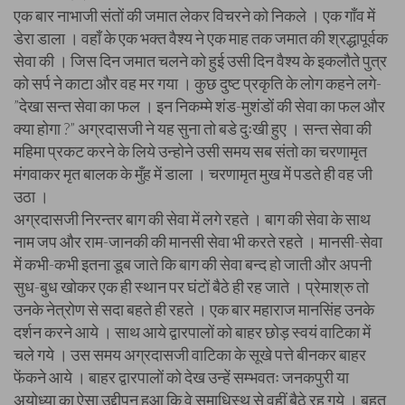
एक बार नाभाजी संतों की जमात लेकर विचरने को निकले । एक गाँव में
डेरा डाला । वहाँ के एक भक्त वैश्य ने एक माह तक जमात की श्रद्धापूर्वक
सेवा की । जिस दिन जमात चलने को हुई उसी दिन वैश्य के इकलौते पुत्र
को सर्प ने काटा और वह मर गया । कुछ दुष्ट प्रकृति के लोग कहने लगे-
”देखा सन्त सेवा का फल । इन निकम्मे शंड-मुशंडों की सेवा का फल और
क्या होगा ?” अग्रदासजी ने यह सुना तो बडे दुःखी हुए । सन्त सेवा की
महिमा प्रकट करने के लिये उन्होने उसी समय सब संतो का चरणामृत
मंगवाकर मृत बालक के मुँह में डाला । चरणामृत मुख में पडते ही वह जी
उठा ।
अग्रदासजी निरन्तर बाग की सेवा में लगे रहते । बाग की सेवा के साथ
नाम जप और राम-जानकी की मानसी सेवा भी करते रहते । मानसी-सेवा
में कभी-कभी इतना डूब जाते कि बाग की सेवा बन्द हो जाती और अपनी
सुध-बुध खोकर एक ही स्थान पर घंटों बैठे ही रह जाते । प्रेमाश्रु तो
उनके नेत्रोण से सदा बहते ही रहते । एक बार महाराज मानसिंह उनके
दर्शन करने आये । साथ आये द्वारपालों को बाहर छोड़ स्वयं वाटिका में
चले गये । उस समय अग्रदासजी वाटिका के सूखे पत्ते बीनकर बाहर
फेंकने आये । बाहर द्वारपालों को देख उन्हें सम्भवतः जनकपुरी या
अयोध्या का ऐसा उद्दीपन हुआ कि वे समाधिस्थ से वहीं बैठे रह गये । बहुत