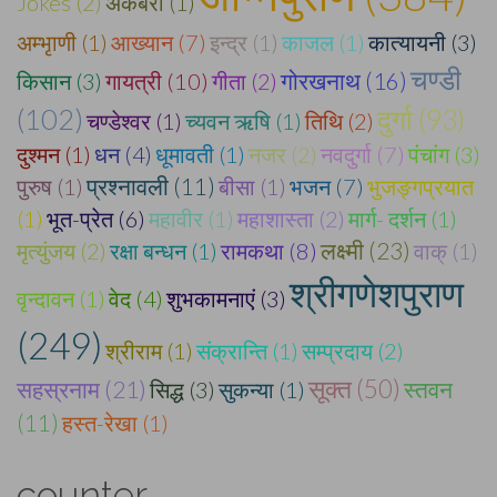
Jokes (2)
अकबरी (1)
अम्भृाणी (1)
आख्यान (7)
इन्द्र (1)
काजल (1)
कात्यायनी (3)
चण्डी
गोरखनाथ (16)
किसान (3)
गायत्री (10)
गीता (2)
(102)
दुर्गा (93)
चण्डेश्वर (1)
च्यवन ऋषि (1)
तिथि (2)
दुश्मन (1)
धन (4)
धूमावती (1)
नजर (2)
नवदुर्गा (7)
पंचांग (3)
पुरुष (1)
प्रश्नावली (11)
बीसा (1)
भजन (7)
भुजङ्गप्रयात
(1)
भूत-प्रेत (6)
महावीर (1)
महाशास्ता (2)
मार्ग- दर्शन (1)
लक्ष्मी (23)
मृत्युंजय (2)
रक्षा बन्धन (1)
रामकथा (8)
वाक् (1)
श्रीगणेशपुराण
वृन्दावन (1)
वेद (4)
शुभकामनाएं (3)
(249)
श्रीराम (1)
संक्रान्ति (1)
सम्प्रदाय (2)
सूक्त (50)
सहस्रनाम (21)
सिद्ध (3)
सुकन्या (1)
स्तवन
(11)
हस्त-रेखा (1)
counter