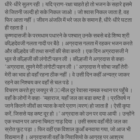
धीरे-धीरे सुलग रही । यदि प्राण-रक्षा चाहते हो तो भजन के सहारे इसमे
से जितनी जल्दी हो सके निकल जाओ । जो श्वास निकल जाता है, वह
फिर आता नहीं । जीवन अंजलि में भरे जल के समान है, धीरे-धीरे घटता
ही रहता है ।
कृष्णदासजी के परमधाम पधारने के पश्चात् उनके सबसे बडे शिष्य श्री
कील्हदेवजी गलता गादी पर बैठे । अग्रदास गलता में रहकर भजन करते
और कील्हदेव जी तथा सन्तों की सेवा करते । एक दिन अग्रदासजी ने
भूल से कील्हजी की लंगोटी पहन ली । कील्हजी ने अग्रदास से कहा-
”अग्रदास, तुमने मेरी लंगोटी पहन ली ।” अग्रदास ने सोचा जहाँ तेरी-
मेरी का भाव हो वहाँ रहना ठीक नहीं । वे उसी दिन कहीं अन्यत्र जाकर
रहने का निश्चय कर वहाँ से चल पडे ।
विचरण करते हुए जयपुर से 30 मील दूर रेवासा नामक स्थान पर पहुँचे ।
वहाँ के लोगों ने कहा- ”महाराज, यहाँ जल का बडा कष्ट है । प्रतिवर्ष न
जाने कितने जीवों का प्यास के मारे प्राण (मरण) हो जाता है । ऐसी कृपा
करें, जिससे यह कष्ट दूर हो ।” अग्रदास को उन पर दया आयी । उन्होंने
एक स्थान पर अपना चिमटा गाड़ दिया । उसी समय वहाँ मीठे जल का
स्रोत फूट पड़ा । फिर वहीं एक विशाल कुआँ बनवाया गया, जो आज भी
विद्यमान है । अग्रदासजी वहाँ के निवासियो के आग्रह पर आश्रम