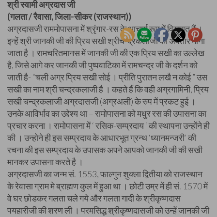
श्री स्वामी अग्रदास जी
(गलता / रैवासा, जिला-सीकर (राजस्थान))
अग्रदासजी राममोपासना में श्रृंगार-रस के आचार्य रूप में विख्यात हैं ।
इन्हें श्री जानकी जी की प्रिय सखी श्रीचन्द्रकलाजी का अवतार माना
जाता है । रामचरितमानस में जानकी जी की एक प्रिय सखी का उल्लेख
है, जिसे आगे कर जानकी जी पुष्पवाटिका में रामचन्द्र जी के दर्शन को
जाती है- “चली अग्र प्रिय सखी सोई । प्रीति पुरातन लखै न कोई ” उस
सखी का नाम श्री चन्द्रकलाजी है । कहते हैं कि वही अग्रगामिनी, प्रिय
सखी चन्द्रकलाजी अग्रदासजी (अग्रअली) के रुप में प्रकट हुई ।
उनके आविर्भाव का उद्देश्य था – रामोपासना को मधुर रस की उपासना का
प्रचार करना । रामोपासना में ‘ रसिक-सम्प्रदाय ‘ की स्थापना उन्होंने ही
की । उन्होने ही इस सम्प्रदाय के आधारभूत ग्रन्थ ‘ध्यानमन्जरी’ की
रचना की इस सम्प्रदाय के उपासक अपने आपको जानकी जी की सखी
मानकर उपासना करते है ।
अग्रदासजी का जन्म सं. 1553, फाल्गुन शुक्ला द्वितीया को राजस्थान
के रेवासा ग्राम मे ब्राह्मण कुल में हुआ था । छोटी उम्र में ही सं. 1570 में
वे घर छोडकर गलता चले गये और गलता गादी के श्रीकृष्णदास
पयहारीजी की शरण ली । परमसिद्ध श्रीकृष्णदासजी को उन्हें जानकी जी