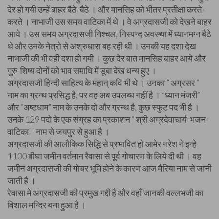
देर हो गयी उन्हें बाहर बैठे-बैठे । और मानसिह को भीतर प्रतीक्षा करते-
करते । नाभाजी उस समय वाटिका में थे । वे अग्रदासजी को देखने बाहर
आये । उस समय अग्रदासजी निश्चल, निस्पन्द अवस्था में ध्यानमग्न बैठे
थे और उनके नेत्रो से अश्रुधारा बह रही थी । उनकी यह दशा देख
नाभाजी की भी वही दशा हो गयी । कुछ देर बात मानसिह बाहर आये और
गुरु-शिष्य दोनों को भाव समाधि में डूबा देख धन्य हुए ।
अग्रदासजी हिन्दी साहित्य के महान् कवि भी थे । उनका ” अग्रसर ”
नाम का ग्रन्थ प्रसिद्ध है, पर वह अब उपलब्ध नहीं है । ”ध्यान मंजरी”
और ”अष्टधाम” नाम के उनके दो और ग्रन्थ है, कुछ स्फुट पद भी है ।
उनके 129 पदो के एक संग्रह का प्रकाशन ” श्री अग्रदेवाचार्य-भजन-
वाटिका’ ‘ नाम से जयपुर से हुआ है ।
अग्रदासजी की आलौकिक सिद्धि से प्रभावित हो आमेर नरेश ने इन्हे
1100 बीघा जमीन वर्तमान रैवासा से पूर्व गोचारण के लिये दी थी । वह
जमीन अग्रदासजी की गोचर भूमि होने के कारण आज मैरिया नाम से जानी
जाती है ।
रेवासा मे अग्रदासजी की प्रमुख गद्दी है और वहाँ जानकी वल्लभजी का
विशाल मन्दिर बना हुआ है ।