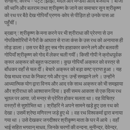
संनहनी, कांस्य – पट्ट (झाँझ), मर्दल और मण्डवी आदि बजवाये । बाजों
की ध्वनि और बलराम तथा श्रीकृष्ण के जाने का समाचार सुन श्रीकृष्ण
को रथ पर बैठे देख गोपियाँ प्रणय-कोप से पीड़ित हो उनके पास आ
पहुँचीं।
ब्रह्मन् ! श्रीकृष्ण के मना करने पर भी श्रीराधा की प्रेरणा से उन
गोपकिशोरियों ने पैरों के आघात से राजा कंस के उस रथ को अनायास ही
तोड़ डाला। उस पर बैठे हुए सब गोप हाहाकार करने लगे और बलवती
गोपियाँ श्रीकृष्ण को गोद में लेकर चली गयीं। किसी गोपी ने क्रोधपूर्वक
क्रूर अक्रूर को बहुत फटकारा। कुछ गोपियाँ अक्रूर को वस्त्र से
बाँधकर वहाँ से चल दीं। बेचारे अक्रूर को बड़ा कष्ट प्राप्त हुआ । यह
देख माधव राधा के निकट गये और पुनः उन्हें समझाने लगे । उन्होंने
आध्यात्मिक योग द्वारा विनय और आद रके साथ अक्रूर को भी समझाया
और श्रीराधा को आश्वासन दिया। इसी समय आकाश से एक दिव्य रथ
भूतल पर आया, जो मन्त्र से प्रेरित होकर चलता था। वह विचित्र
वस्त्रों से सुशोभित था । श्रीहरि ने अपने सामने खड़े हुए उस रथ को
देखा। उसमें श्रेष्ठ मणिरत्न जड़े हुए थे । वह रथ विश्वकर्मा द्वारा बनाया
गया था । उसे देखकर जगदीश्वर श्रीकृष्ण माता के घर में आये । वहाँ
भाई सहित भगवान् माधव, जिनके चरणों की वन्दना, मुनीन्द्र, देवेन्द्र,