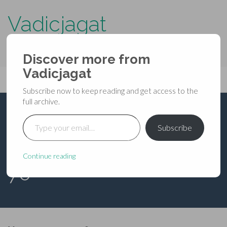
Vadicjagat
know more about…..
Discover more from
Primary
Vadicjagat
Skip
Vadicjagat
to
Menu
Subscribe now to keep reading and get access to the
content
full archive.
Type your email…
ब्रह्मवैवर्तपुराण-
Subscribe
श्रीकृष्णजन्मखण्ड-अध्याय
Continue reading
70