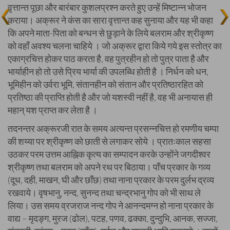
वृत्तान्त पूछा और बारंबार कुशलप्रश्न करते हुए उन्हें मिष्टान्न भोजन
कराया। अक्रूर ने कंस का सारा वृत्तान्त कह सुनाया और यह भी कहा
कि अपने माता-पिता को बन्धन से छुड़ाने के लिये बलराम और श्रीकृष्ण
को वहाँ अवश्य चलना चाहिये । जो अक्रूर द्वारा किये गये इस स्तोत्र का
एकाग्रचित्त होकर पाठ करता है, वह पुत्रहीन हो तो पुत्र पाता है और
भार्याहीन हो तो उसे प्रिय भार्या की उपलब्धि होती है । निर्धन को धन,
भूमिहीन को उर्वरा भूमि, संतानहीन को संतान और प्रतिष्ठारहित को
प्रतिष्ठा की प्राप्ति होती है और जो यशस्वी नहीं है, वह भी अनायास ही
महान् यश प्राप्त कर लेता है ।
तदनन्तर अक्रूरजी रात के समय अत्यन्त प्रसन्नचित्त हो रमणीय चम्पा
की शय्या पर श्रीकृष्ण को छाती से लगाकर सोये । प्रातःकाल सहसा
उठकर परम उत्तम आह्निक कृत्य का सम्पादन करके उन्होंने जगदीश्वर
श्रीकृष्ण तथा बलराम को अपने रथ पर बिठाया। पाँच प्रकार के गव्य
(दूध, दही, माखन, घी और छाँछ) तथा नाना प्रकार के परम दुर्लभ द्रव्य
रखवाये। वृषभानु, नन्द, सुनन्द तथा चन्द्रभानु गोप को भी साथ ले
लिया। उस समय व्रजराज नन्द गोप ने आनन्दमग्न हो नाना प्रकार के
वाद्य – मृदङ्ग, मुरज (ढोल), पटह, पणव, ढक्का, दुन्दुभि, आनक, सज्जा,