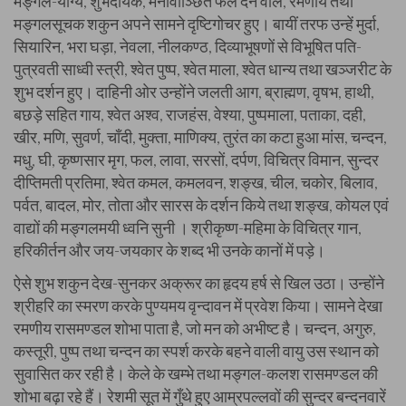
मङ्गल-योग्य, शुभदायक, मनोवाञ्छित फल देने वाले, रमणीय तथा
मङ्गलसूचक शकुन अपने सामने दृष्टिगोचर हुए। बायीं तरफ उन्हें मुर्दा,
सियारिन, भरा घड़ा, नेवला, नीलकण्ठ, दिव्याभूषणों से विभूषित पति-
पुत्रवती साध्वी स्त्री, श्वेत पुष्प, श्वेत माला, श्वेत धान्य तथा खञ्जरीट के
शुभ दर्शन हुए। दाहिनी ओर उन्होंने जलती आग, ब्राह्मण, वृषभ, हाथी,
बछड़े सहित गाय, श्वेत अश्व, राजहंस, वेश्या, पुष्पमाला, पताका, दही,
खीर, मणि, सुवर्ण, चाँदी, मुक्ता, माणिक्य, तुरंत का कटा हुआ मांस, चन्दन,
मधु, घी, कृष्णसार मृग, फल, लावा, सरसों, दर्पण, विचित्र विमान, सुन्दर
दीप्तिमती प्रतिमा, श्वेत कमल, कमलवन, शङ्ख, चील, चकोर, बिलाव,
पर्वत, बादल, मोर, तोता और सारस के दर्शन किये तथा शङ्ख, कोयल एवं
वाद्यों की मङ्गलमयी ध्वनि सुनी । श्रीकृष्ण-महिमा के विचित्र गान,
हरिकीर्तन और जय-जयकार के शब्द भी उनके कानों में पड़े।
ऐसे शुभ शकुन देख-सुनकर अक्रूर का हृदय हर्ष से खिल उठा। उन्होंने
श्रीहरि का स्मरण करके पुण्यमय वृन्दावन में प्रवेश किया। सामने देखा
रमणीय रासमण्डल शोभा पाता है, जो मन को अभीष्ट है। चन्दन, अगुरु,
कस्तूरी, पुष्प तथा चन्दन का स्पर्श करके बहने वाली वायु उस स्थान को
सुवासित कर रही है। केले के खम्भे तथा मङ्गल-कलश रासमण्डल की
शोभा बढ़ा रहे हैं। रेशमी सूत में गुँथे हुए आम्रपल्लवों की सुन्दर बन्दनवारें