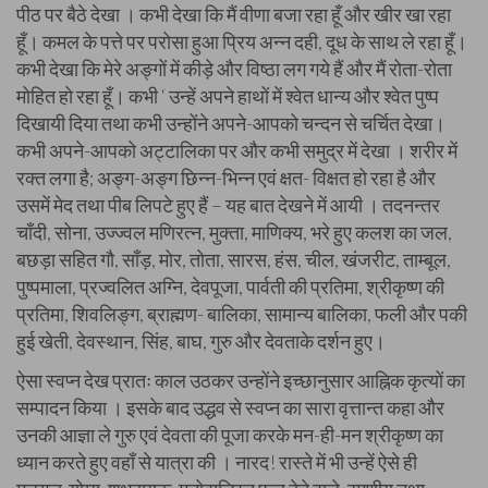
पीठ पर बैठे देखा । कभी देखा कि मैं वीणा बजा रहा हूँ और खीर खा रहा
हूँ। कमल के पत्ते पर परोसा हुआ प्रिय अन्न दही, दूध के साथ ले रहा हूँ।
कभी देखा कि मेरे अङ्गों में कीड़े और विष्ठा लग गये हैं और मैं रोता-रोता
मोहित हो रहा हूँ। कभी ‘ उन्हें अपने हाथों में श्वेत धान्य और श्वेत पुष्प
दिखायी दिया तथा कभी उन्होंने अपने-आपको चन्दन से चर्चित देखा।
कभी अपने-आपको अट्टालिका पर और कभी समुद्र में देखा । शरीर में
रक्त लगा है; अङ्ग-अङ्ग छिन्न-भिन्न एवं क्षत- विक्षत हो रहा है और
उसमें मेद तथा पीब लिपटे हुए हैं – यह बात देखने में आयी । तदनन्तर
चाँदी, सोना, उज्ज्वल मणिरत्न, मुक्ता, माणिक्य, भरे हुए कलश का जल,
बछड़ा सहित गौ, साँड़, मोर, तोता, सारस, हंस, चील, खंजरीट, ताम्बूल,
पुष्पमाला, प्रज्वलित अग्नि, देवपूजा, पार्वती की प्रतिमा, श्रीकृष्ण की
प्रतिमा, शिवलिङ्ग, ब्राह्मण- बालिका, सामान्य बालिका, फली और पकी
हुई खेती, देवस्थान, सिंह, बाघ, गुरु और देवताके दर्शन हुए।
ऐसा स्वप्न देख प्रातः काल उठकर उन्होंने इच्छानुसार आह्निक कृत्यों का
सम्पादन किया । इसके बाद उद्धव से स्वप्न का सारा वृत्तान्त कहा और
उनकी आज्ञा ले गुरु एवं देवता की पूजा करके मन-ही-मन श्रीकृष्ण का
ध्यान करते हुए वहाँ से यात्रा की । नारद! रास्ते में भी उन्हें ऐसे ही