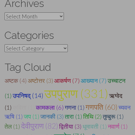
Archives
Archives
Categories
Categories
Tag Cloud
अष्टक (4)
अष्टोत्तर (3)
आकर्षण (7)
आख्यान (7)
उच्चाटन
उपपुराण (331)
उपनिषद् (14)
(1)
ऋग्वेद
गणपति (60)
(1)
कविता (1)
कामकला (6)
गणना (1)
च्यवन
ऋषि (1)
जप (1)
जानकी (3)
तारा (1)
तिथि (2)
तुम्बुरू (1)
देवीपुराण (82)
तेल (1)
द्वितीया (3)
धूमावती (1)
नवार्ण (1)