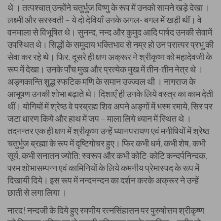
थे । तत्पश्चात् उन्होंने चतुर्भुज विष्णु के रूप में उनको सामने खड़े देखा ।
लक्ष्मी और सरस्वती – ये दो देवियाँ उनके अगल- बगल में खड़ी थीं। वे
वनमाला से विभूषित थे। सुनन्द, नन्द और कुमुद आदि पार्षद उनकी सेवामें
उपस्थित थे। सिद्धों के समुदाय भक्तिभाव से नम्र हो उन परात्पर प्रभु की
सेवा कर रहे थे। फिर, दूसरे ही क्षण अक्रूर ने श्रीकृष्ण को महादेवजी के
रूप में देखा। उनके पाँच मुख और प्रत्येक मुख में तीन-तीन नेत्र थे ।
अङ्गकान्ति शुद्ध स्फटिक मणि के समान उज्ज्वल थी । नागराज के
आभूषण उनकी शोभा बढ़ाते थे। दिशाएँ ही उनके लिये वस्त्र का काम देती
थीं। योगियों में श्रेष्ठ वे परब्रह्म शिव अपने अङ्गों में भस्म रमाये, सिर पर
जटा धारण किये और हाथ में जप – माला लिये ध्यान में स्थित थे ।
तदनन्तर एक ही क्षण में श्रीकृष्ण उन्हें ध्यानपरायण एवं मनीषियों में श्रेष्ठ
चतुर्भुज ब्रह्मा के रूप में दृष्टिगोचर हुए। फिर कभी धर्म, कभी शेष, कभी
सूर्य, कभी सनातन ज्योति: स्वरूप और कभी कोटि-कोटि कन्दर्पनिन्दक,
परम शोभासम्पन्न एवं कामिनियों के लिये कमनीय प्रेमास्पद के रूप में
दिखायी दिये। इस रूप में नन्दनन्दन का दर्शन करके अक्रूर ने उन्हें
छाती से लगा लिया ।
नारद! नन्दजी के दिये हुए रमणीय रत्नसिंहासन पर पुरुषोत्तम श्रीकृष्ण