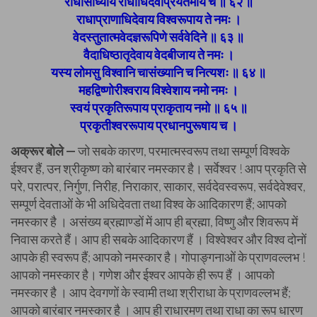
राधासाध्याय राधाधिदेवप्रियतमाय च ॥ ६२ ॥
राधाप्राणाधिदेवाय विश्वरूपाय ते नमः ।
वेदस्तुतात्मवेदज्ञरूपिणे सर्ववेदिने ॥ ६३ ॥
वैदाधिष्ठातृदेवाय वेदबीजाय ते नमः ।
यस्य लोमसु विश्वानि चासंख्यानि च नित्यशः ॥ ६४ ॥
महद्विष्णोरीश्वराय विश्वेशाय नमो नमः ।
स्वयं प्रकृतिरूपाय प्राकृताय नमो ॥ ६५ ॥
प्रकृतीश्वररूपाय प्रधानपुरूषाय च ।
अक्रूर बोले —
जो सबके कारण, परमात्मस्वरूप तथा सम्पूर्ण विश्वके
ईश्वर हैं, उन श्रीकृष्ण को बारंबार नमस्कार है। सर्वेश्वर ! आप प्रकृति से
परे, परात्पर, निर्गुण, निरीह, निराकार, साकार, सर्वदेवस्वरूप, सर्वदेवेश्वर,
सम्पूर्ण देवताओं के भी अधिदेवता तथा विश्व के आदिकारण हैं; आपको
नमस्कार है । असंख्य ब्रह्माण्डों में आप ही ब्रह्मा, विष्णु और शिवरूप में
निवास करते हैं। आप ही सबके आदिकारण हैं । विश्वेश्वर और विश्व दोनों
आपके ही स्वरूप हैं; आपको नमस्कार है। गोपाङ्गनाओं के प्राणवल्लभ !
आपको नमस्कार है। गणेश और ईश्वर आपके ही रूप हैं । आपको
नमस्कार है । आप देवगणों के स्वामी तथा श्रीराधा के प्राणवल्लभ हैं;
आपको बारंबार नमस्कार है । आप ही राधारमण तथा राधा का रूप धारण