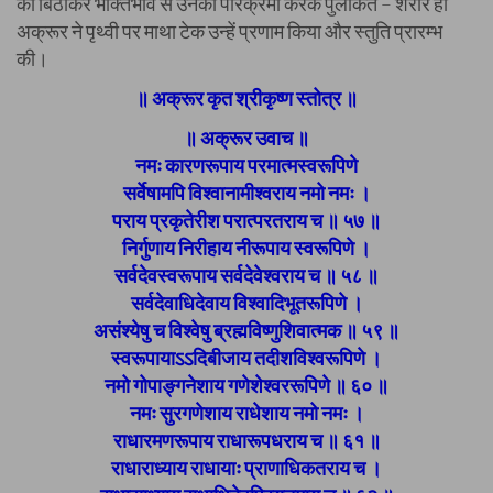
को बिठाकर भक्तिभाव से उनकी परिक्रमा करके पुलकित – शरीर हो
अक्रूर ने पृथ्वी पर माथा टेक उन्हें प्रणाम किया और स्तुति प्रारम्भ
की।
॥ अक्रूर कृत श्रीकृष्ण स्तोत्र ॥
॥ अक्रूर उवाच ॥
नमः कारणरूपाय परमात्मस्वरूपिणे
सर्वेषामपि विश्वानामीश्वराय नमो नमः ।
पराय प्रकृतेरीश परात्परतराय च ॥ ५७ ॥
निर्गुणाय निरीहाय नीरूपाय स्वरूपिणे ।
सर्वदेवस्वरूपाय सर्वदेवेश्वराय च ॥ ५८ ॥
सर्वदेवाधिदेवाय विश्वादिभूतरूपिणे ।
असंश्येषु च विश्वेषु ब्रह्मविष्णुशिवात्मक ॥ ५९ ॥
स्वरूपायाऽऽदिबीजाय तदीशविश्वरूपिणे ।
नमो गोपाङ्गनेशाय गणेशेश्वररूपिणे ॥ ६० ॥
नमः सुरगणेशाय राधेशाय नमो नमः ।
राधारमणरूपाय राधारूपधराय च ॥ ६१ ॥
राधाराध्याय राधायाः प्राणाधिकतराय च ।