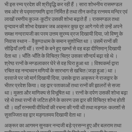
भी इस रम्य प्रदेश की श्रीवृद्धि कर रही हैं । सारा शोभनीय रासमण्डल
सब ओर से पद्मरागमणि द्वारा निर्मित है तथा तीन करोड़ रत्नमय मन्दिर एवं
लाखों रमणीय कुञ्ज-कुटीर उसकी शोभा बढ़ाते हैं । रासमण्डल तथा
वृन्दावन की शोभा देखकर जब अक्रूर कुछ दूर आगे गये तो उन्हें अपने
समक्ष नन्दरायजी का परम उत्तम सुरम्य व्रज दिखायी दिया, जो विष्णु के
निवास स्थान – वैकुण्ठधाम के समान सुशोभित था । उसमें रत्नों की
सीढ़ियाँ लगी थीं। रत्नों के बने हुए खम्भों से वह बड़ा दीप्तिमान् दिखायी
देता था । भाँति-भाँति के विचित्र चित्र उसका सौन्दर्य बढ़ा रहे थे ।
श्रेष्ठ रत्नों के मण्डलाकार घेरे से वह घिरा हुआ था । विश्वकर्मा द्वारा
रचित वह नन्दभवन मणियों के सारभाग से खचित (जड़ा हुआ ) था ।
दरवाजे पर जो मार्ग दिखायी दिया, उसके द्वारा अक्रूर ने राजद्वार के
भीतर प्रवेश किया। वह द्वार पताकाओं तथा रत्नों की झालरों से सजा
था। मुक्ता और माणिक्य से विभूषित था । रत्नों के दर्पण उसकी शोभा बढ़ा
रहे थे तथा रत्नों से जटित होने के कारण उस द्वार की विचित्र शोभा होती
थी । वहाँ रत्नमयी वीथियों की रचना की गयी थी तथा मङ्गल-कलशों से
सुसज्जित वह द्वार मङ्गलमय दिखायी देता था ।
अक्रूर का आगमन सुनकर नन्दजी बड़े प्रसन्न हुए और बलराम तथा