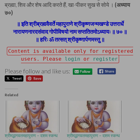
ब्रह्मा, शिव और शेष आदि करते हैं, खा-पीकर सुख से सोये ।
(अध्याय
७०)
॥ इति श्रीब्रह्मवैवर्ते महापुराणे श्रीकृष्णजन्मखण्डे उत्तरार्धे
नारायणनारदसंवाद गोपीविषयो नाम सप्ततितमोऽध्यायः ॥ ७० ॥
॥ हरिः ॐ तत्सत् श्रीकृष्णार्पणमस्तु ॥
Content is available only for registered
users. Please
login
or
register
Please follow and like us:
Related
श्रीमद्भागवतमहापुराण – दशम स्कन्ध
श्रीमद्भागवतमहापुराण – दशम स्कन्ध