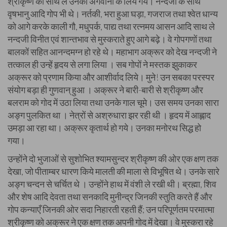
श्रीकृष्ण को साथ ले उनकी अगवानी के लिये गये। नन्दजी के साथ
वृषभानु आदि गोप भी थे। नर्तकी, भरा हुआ घड़ा, गजराज तथा श्वेत धान्य
को आगे करके काली गौ, मधुपर्क, पाद्य तथा रत्नमय आसन आदि साथ ले
नन्दजी विनीत एवं शान्तभाव से मुस्कराते हुए आगे बढ़े। वे गोपगणों तथा
बालकों सहित आनन्दमग्न हो रहे थे। महाभाग अक्रूर को देख नन्दजी ने
तत्काल ही उन्हें हृदय से लगा लिया । सब गोपों ने मस्तक झुकाकर
अक्रूर को प्रणाम किया और आशीर्वाद लिये। मुने! उन सबका परस्पर
संयोग बड़ा ही गुणवान् हुआ । अक्रूर ने बारी-बारी से श्रीकृष्ण और
बलराम को गोद में उठा लिया तथा उनके गाल चूमे। उस समय उनका सारा
अङ्ग पुलकित था । नेत्रों से अश्रुधारा झर रही थी । हृदय में आह्लाद
उमड़ा आ रहा था। अक्रूर कृतार्थ हो गये। उनका मनोरथ सिद्ध हो
गया।
उन्होंने दो भुजाओं से सुशोभित श्यामसुन्दर श्रीकृष्ण की ओर एक क्षण तक
देखा, जो पीताम्बर धारण किये मालती की माला से विभूषित थे। उनके सारे
अङ्ग चन्दन से चर्चित थे । उन्होंने हाथ में वंशी ले रखी थी। ब्रह्मा, शिव
और शेष आदि देवता तथा सनकादि मुनीन्द्र जिनकी स्तुति करते हैं और
गोप कन्याएँ जिनकी ओर सदा निहारती रहती हैं; उन परिपूर्णतम परमात्मा
श्रीकृष्ण को अक्रूर ने एक क्षण तक अपनी गोद में देखा। वे मुस्करा रहे