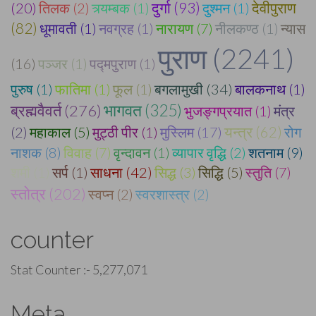
दुर्गा (93)
(20)
तिलक (2)
त्र्यम्बक (1)
दुश्मन (1)
देवीपुराण
(82)
धूमावती (1)
नवग्रह (1)
नारायण (7)
नीलकण्ठ (1)
न्यास
पुराण (2241)
(16)
पञ्जर (1)
पद्मपुराण (1)
पुरुष (1)
फातिमा (1)
फूल (1)
बगलामुखी (34)
बालकनाथ (1)
भागवत (325)
ब्रह्मवैवर्त (276)
भुजङ्गप्रयात (1)
मंत्र
(2)
महाकाल (5)
मुट्ठी पीर (1)
मुस्लिम (17)
यन्त्र (62)
रोग
नाशक (8)
विवाह (7)
वृन्दावन (1)
व्यापार वृद्धि (2)
शतनाम (9)
शमी (1)
सर्प (1)
साधना (42)
सिद्ध (3)
सिद्धि (5)
स्तुति (7)
स्तोत्र (202)
स्वप्न (2)
स्वरशास्त्र (2)
counter
Stat Counter :-
5,277,071
Meta