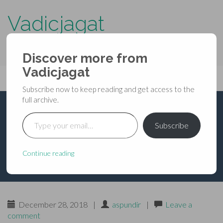
Vadicjagat
know more about…..
Discover more from
Primary
Vadicjagat
Skip
Vadicjagat
to
Menu
Subscribe now to keep reading and get access to the
content
full archive.
Type your email…
भविष्यपुराण – प्रतिसर्गपर्व
Subscribe
द्वितीय – अध्याय ३१
Continue reading
December 28, 2018
|
aspundir
|
Leave a
comment