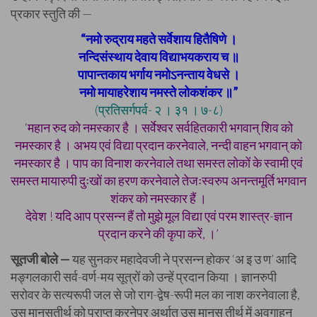
प्रकार स्तुति की —
“नमो रुद्राय महते सर्वेशाय हितैषिणे ।
नन्दिसंस्थाय देवाय विद्याभयकराय च ॥
पापान्तकाय भर्गाय नमोऽनन्ताय वेधसे ।
नमो मायाहरेशाय नमस्ते लोकशंकर ॥”
(प्रतिसर्गपर्व- २ । ३१ । ७-८)
‘महान रुद को नमस्कार है । सर्वेश्वर सर्वहितकारी भगवान् शिव को
नमस्कार है । अभय एवं विद्या प्रदान करनेवाले, नन्दी वाहन भगवान् को
नमस्कार है । पाप का विनाश करनेवाले तथा समस्त लोकों के स्वामी एवं
समस्त मायारुपी दुःखों का हरण करनेवाले तेजःस्वरुप अनन्तमूर्ति भगवान
शंकर को नमस्कार हैं ।
देवेश ! यदि आप प्रसन्न हैं तो मुझे मूल विद्या एवं परम शास्त्र-ज्ञान
प्रदान करने की कृपा करें, ।’
सूतजी बोले —
यह सुनकर महादेवजी ने प्रसन्न होकर ‘अ इ उ ण’ आदि
मङ्गलकारी सर्व-वर्ण-मय सूत्रों को उन्हें प्रदान किया । ज्ञानरुपी
सरोवर के सत्यरूपी जल से जो राग-द्वेष-रूपी मल का नाश करनेवाला है,
उस मानसतीर्थ को प्राप्त करनेपर अर्थात् उस मानस तीर्थ में अवगाहन